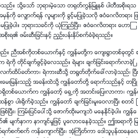
္ခဲ့သည္။ သို႔ေသာ္ ဘုရားမဲ့ေသာ တ႐ုတ္ကြန္ျမဴနစ္ ပါတီအစိုးရသ
ွန္ကို ေလွ်ာက္ရန္ လူမ်ားကို ခြင့္မျပဳခဲ့သလို ဧဝံေဂလိတရား ျ
င့္မျပဳခဲ့ပါ။ ဘုရားသခင္ကို ယုံၾကည္ၿပီး၊ ဧဝံေဂလိတရား ေဟာၾ
းရ၏ ဖမ္းဆီးျခင္းႏွင့္ ညႇဥ္းပန္းႏွိပ္စက္ခံခဲ့ရသည္။
ည္။ ညီအစ္ကိုတစ္ေယာက္ႏွင့္ ကြၽန္မတို႔က ေက်း႐ြာတစ္ခုတြင္ 
ို တိုင္ခ်က္ဖြင့္ခဲ့ေလသည္။ ရဲမ်ား ခ်က္ျခင္းေရာက္လာခဲ့ၿ
ု လက္ထိပ္ခတ္ကာ၊ ရဲကားဆီသို႔ တ႐ြတ္တိုက္ေခၚလာခဲ့သည္၊ ၿပီ
ေမးျမန္းသည့္ အခန္းထဲသို႔ ကြၽန္ေတာ္တို႔ ေရာက္သည္ႏွင့္ တၿပိဳ
၊ အရာရွိတစ္ေယာက္က ကြၽန္ေတာ့္ ေရွ႕ကို အတင္းေျပးလာကာ၊ ကြၽန
န္စြာ ပါး႐ိုက္ခဲ့သည္။ ကြၽန္ေတာ္ ခ်က္ျခင္းမူးေဝလာၿပီး စတင္ ၾ
္ၿပီး၊ ၾကမ္းျပင္ေပၚသို႔ ေဇာက္ထိုးမက်ဘဲ မေနႏိုင္ခဲ့ပါ။ ကြၽန္ေ
ြၽန္ေတာ္၏ မ်က္ႏွာက နာက်င္မႈျဖင့္ ပူေလာငေနခဲ့သည္။ ဤအရာကို ျ
ရက္ရက္စက္စက္ ကန္ေက်ာက္ၿပီး၊ အံ့ႀကိတ္ကာ ေဒါသူပုန္ထေနေ