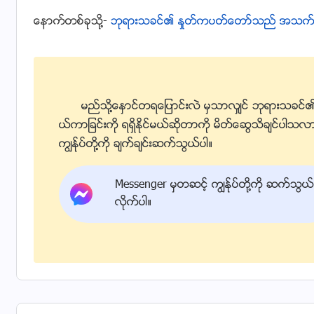
ခင္းကို နားေညာင္းၿပီး ကြၽန္ေတာ့္ကို တိတ္တဆိတ္ ကြ
ေနာက္တစ္ခုသို႔-
ဘုရားသခင္၏ ႏႈတ္ကပတ္ေတာ္သည္ အသက္တာတ
ရွိတယ္။ ဘုရားသခင္၊ အနာဂတ္မွာ ဘယ္လိုရက္စက္တဲ့ ႏွိပ္စက
လုံးအႂကြင္းမဲ့နဲ႔ ကိုယ္ေတာ့္ကို ယုံၾကည္ဖို႔ ဆႏၵရွိေနပါတ
ထားပါတယ္” သူတို႔၏လွ်ပ္စစ္က်င္စက္က ကြၽန္ေတာ့္အေပ
ဖို႔ သူတို႔ မလိုလားေသးေသာေၾကာင့္ ကြၽန္ေတာ့္ကို လက္ထိ
မည္သို႔ေႏွာင္တရေျပာင္းလဲ မွသာလွ်င္ ဘုရားသခင္
ခဲ့သည္၊ ၿပီးလွ်င္ ကြၽန္ေတာ့္ကို ေက်း႐ြာႏွင့္ ေဝးေသာ ႏ
ယ္ကာျခင္းကို ရရွိႏိုင္မယ္ဆိုတာကို မိတ္ေဆြသိခ်င္ပါသလ
ကြၽန္ုပ္တို႔ကို ခ်က္ခ်င္းဆက္သြယ္ပါ။
ကြၽန္ေတာ္တို႔ အထဲသို႔ ဝင္သြားသည့္အခ်ိန္တြင္၊ အ
တြ႕တာပဲ၊ ၿပီးေတာ့ ဘယ္သူကမွ ဒီေနရာကို ရွာေတြ႕မွာ မ
Messenger မွတဆင့္ ကြၽန္ုပ္တို႔ကို ဆက္သြယ္
လိုက္ပါ။
ပာေသးဘူးဆိုရင္၊ အဲဒါက မင္းအတြက္ အဆုံးသတ္ျဖစ္မွာပဲ။
ကို ကိုယ့္ဘာသာ ေသခ်ာစဥ္းစားၾကည့္၊ မင္းသာ ပါးနပ္တယ္
ည့္ဟန္ျဖင့္ ေျပာခဲ့သည္။ ယင္းကို ကြၽန္ေတာ္ ၾကားသည့္အခ
တာ့္ေရွ႕တြင္ ရပ္ေနၾကသည့္ ဤေသြးဆာေနပုံေပါက္ၿပီး ေျမေ
က ကြၽန္ေတာ့္ကို မည္သည့္အရာျပဳမည္ကို ကြၽန္ေတာ္ အမွ