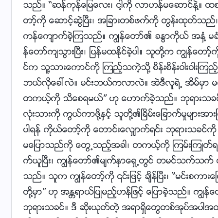
သည္။ “ဆန္ကုန္ေျမေလး၊ ငါ့ကို လာဟန္မေဆာင္နဲ႔။ ထစမ
တာ့္ကို ေဆာင့္ဆြဲၿပီး၊ အျခားတစ္ဖက္ကို တြန္းထုတ္သည္၊
ကန္ေက်ာက္ခဲ့ၾကသည္။ ကြၽန္ေတာ္၏ ခႏၶာကိုယ္ အႏွံ႔ မခံမရပ
န္ေတာ္က်သြားၿပီး၊ ျပန္မထႏိုင္ခဲ့ပါ။ သူတို႔က ကြၽန္ေတာ
င္က သူ႔သားေကာင္ကို ၾကည့္သကဲ့သို႔ စိန္းစိန္းဝါးဝါးၾက
ဘယ္လိုေခၚလဲ။ မင္းဘယ္ကလာလဲ။ အဲဒီလူရဲ႕ အိမ္မွာ မင္း
တကယ့္ကို သိေစရမယ္” ဟု ေဟာက္ခဲ့သည္။ ဘုရားသခင္ ေရ
လုံးသားကို ကြယ္ကာဖို႔ႏွင့္ သူတို႔၏ၿခိမ္းေျခာက္မႈမ်ားအားျ
ပါရန္ ကိုယ္ေတာ့္ကို ေတာင္းေလွ်ာက္ရင္း ဘုရားသခင္ကိ
မေျပာသည္ကို ေတြ႕သည့္အခါ၊ တကယ့္ကို ၾကမ္းၾကဳတ္ရက
က္ယူၿပီး၊ ကြၽန္ေတာ္၏မ်က္ႏွာေရွ႕တြင္ တမင္သက္သက္ 
သည္။ သူက ကြၽန္ေတာ့္ကို ၎ျဖင့္ ခ်ိန္ၿပီး၊ “မင္းစကာ
တို႔မွာ” ဟု အႏၲရာယ္ျပဳမည့္ဟန္ျဖင့္ ေျပာခဲ့သည္။ ကြၽ
ဘုရားသခင္။ ဒီ ဆိုးယုတ္တဲ့ အရာရွိေတြတစ္အုပ္အပါအ