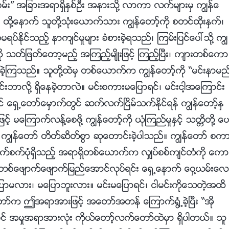
္း” အျခားအရာရွိႏွစ္ဦး အနားသို႔ လာကာ လက္မ်ားမွ ကြၽန္ေ
 ထို႔ေနာက္ သူတို႔သုံးေယာက္သား ကြၽန္ေတာ့္ကို စတင္ထိုးႏွက္၊
္ႏိုင္သည့္ နာက်င္မႈမ်ား ခံစားခဲ့ရသည္၊ ၾကမ္းျပင္ေပၚသို႔ ကြၽ
့္ကို သတ္ျဖတ္ေတာ့မည့္ အၾကည့္မ်ိဳးျဖင့္ ၾကည့္ၿပီး၊ က်ားတစ္ေကာ
ည့္ခဲ့ၾကသည္။ သူတို႔ထဲမွ တစ္ေယာက္က ကြၽန္ေတာ့္ကို “မင္းနာမည
ဘာလို႔ ရွိေနခဲ့တာလဲ။ မင္းစကားမေျပာရင္၊ မင္းငါ့အေၾကာင္း
ွ႕ေတာ္ေမွာက္တြင္ ဆက္လက္ၿငိမ္သက္ႏိုင္ရန္ ကြၽန္ေတာ့္ႏွ
ဖင့္ မေၾကာက္လန္႔ေစဖို႔ ကြၽန္ေတာ့္ကို ယုံၾကည္မႈႏွင့္ သတၱိတို႔ ေပ
ု ကြၽန္ေတာ္ တိတ္ဆိတ္စြာ ဆုေတာင္းခဲ့ပါသည္။ ကြၽန္ေတာ္ စကာ
္စက္ပုံရွိသည့္ အရာရွိတစ္ေယာက္က လွ်ပ္စစ္က်င္တံကို ေကာ
တစ္ေဖ်ာက္ေဖ်ာက္ျမည္ေအာင္လုပ္ရင္း ေရွ႕ေနာက္ ေဝွ႔ယမ္းေလ
းေျပာမလား၊ မေျပာဘူးလား။ မင္းမေျပာရင္၊ ငါမင္းကိုေသတဲ့အထိ
န္ေတာ္က ဤအရာအားျဖင့္ အေတာ္အတန္ ေၾကာက္႐ြံ႕ခဲ့ၿပီး “အို
ဝင္ အမႈအရာအားလုံး ကိုယ္ေတာ့္လက္ေတာ္ထဲမွာ ရွိပါတယ္။ သူ