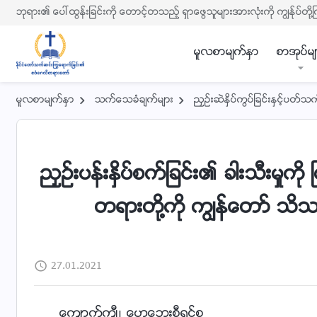
ဘုရား၏ ေပၚထြန္းျခင္းကို ေတာင့္တသည့္ ရွာေဖြသူမ်ားအားလုံးကို ကြၽန္ုပ္တို႔
မူလစာမ်က္ႏွာ
စာအုပ္မ်
မူလစာမ်က္ႏွာ
သက္ေသခံခ်က္မ်ား
ညႇဥ္းဆဲႏွိပ္ကြပ္ျခင္းႏွင့္ပ
ညႇဥ္းပန္းႏွိပ္စက္ျခင္း၏ ခါးသီးမႈကို ႀ
တရားတို႔ကို ကြၽန္ေတာ္ သိသ
27.01.2021
ေက်ာက္က်ီ၊ ေဟေဘးစီရင္စု