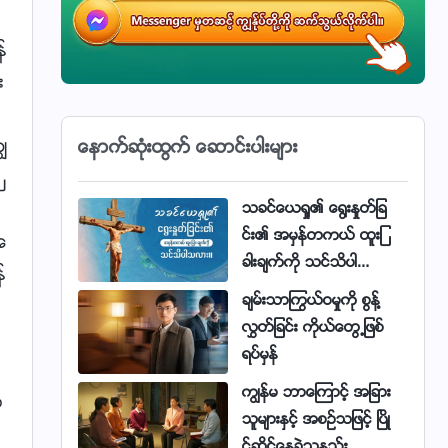
္
း
ြၽ
ေနာက္ဆုံးထြက္ ေဆာင္းပါးမ်ား
သခင္ေယရႈ၏ ေ႐ြးႏႈတ္ျခ
င္း၏ အမွန္တကယ္ ထူးျ
 ေ
ခားခ်က္ကို သင္သိပါ
္
သလား။
ခ်မ္းသာႂကြယ္ဝမႈကို စြန႔္
လႊတ္ျခင္း ကိုယ္ေတြ႕ျဖစ္
ရပ္မွန္
ကြၽန္မ ဘာေၾကာင့္ အျခား
မ
သူမ်ားႏွင့္ အစဥ္သျဖင့္ ၿပိဳ
င္ဆိုင္ေနခဲ့သနည္း