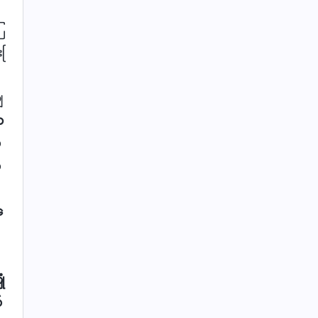
ၿ
်
ာ
သ
က
ေ
ံ
္