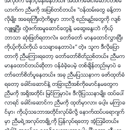
အလုပ္က ေႏွာင့္ေႏွးေနတယ္။ အထက္ေခါင္းေဆာင္တစ္ေ
ယာက္က ညီမကို အျပစ္တင္တယ္။ “ဝန္ထမ္းေတြ ခန႔္တာ
လိုမ်ိဳး အေရးႀကီးတဲ့ကိစၥမွာ ဘာလို႔ စည္းမ်ဥ္းေတြကို လ်စ္
လ်ဴရႈၿပီး တြဲဖက္အမႈေဆာင္ေတြနဲ႔ မေဆြးေႏြးဘဲ ကိုယ့္
ဘာသာ ဆုံးျဖတ္ရတာလဲ။ ေတာ္ေတာ္ မာနေထာင္လႊားၿပီး
ကိုယ့္ကိုယ္ကိုယ္ ေသခ်ာေနတာပဲ။” တဲ့။ သူက ဒီလိုေျပာ
တာကို ညီမၾကားရေတာ့ ေတာ္ေတာ္စိတ္ညစ္တယ္။ ညီမက
မာနေထာင္တယ္ဆိုတာ ဝန္ခံခဲ့ေပမဲ့ တစ္ခ်ိန္တည္းမွာပဲ ေ
တာ္ေတာ္စိတ္ပူေနတယ္။ အခု ညီမျပႆနာက ေဖာ္ထုတ္ခံ
ရေတာ့ ေခါင္းေဆာင္နဲ႔ တျခားညီအစ္ကိုေမာင္ႏွမေတြက
ညီမကို အရွိအတိုင္း ျမင္ၾကမွာပဲ။ ဒီလိုျပႆနာမ်ိဳး ထပ္ေပၚ
လာရင္ ေခါင္းေဆာင္က ညီမကို ထုတ္မွာလား ေပါ့။ မၾကာခ
င္မွာ၊ ကိုယ့္သေဘာအတိုင္းလုပ္မိလို႔ ေနာက္ထပ္ပေရာဂ်က္
မွာ ညီမရဲ႕အလုပ္တခ်ိဳ႕ကို ျပန္လုပ္ရေတာ့ အံ့ဩမိတယ္။