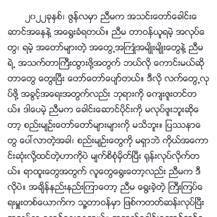
၂၀၂၂ခုႏွစ္၊ ဇြန္လမွာ ညီမက အသင္းေတာ္ေခါင္းေ
ဆာင္အေနနဲ႔ အေ႐ြးခံရတယ္။ ညီမ တာဝန္ယူရမဲ့ အလုပ္ေ
တြ၊ ရမဲ့ အေတာ္မ်ားတဲ့ အေတြ႕အႀကဳံအမ်ိဳးမ်ိဳးေတြနဲ႔ ညီမ
ရဲ႕ အသက္တာႀကီးထြားဖို႔အတြက္ ဘယ္လို ေကာင္းမယ္ဆို
တာေတြ ေတြးၿပီး ေတာ္ေတာ္ေပ်ာ္တယ္။ ဒီလို လက္ေတြ႕လု
ပ္ဖို႔ အခြင့္အေရးအတြက္လည္း ဘုရားကို ေက်းဇူးတင္တ
ယ္။ ဒါေပမဲ့ ညီမက ေခါင္းေဆာင္ပိုင္းကို မလုပ္ဖူးဘူးဆိုေ
တာ့ စည္းမ်ဥ္းေတာ္ေတာ္မ်ားမ်ားကို မသိဘူး။ ျပႆနာေ
တြ ေပၚလာတဲ့အခါ၊ စည္းမ်ဥ္းေတြကို မရွာဘဲ ကိုယ္အေကာ
င္းဆုံးလို႔ထင္တဲ့ဟာကိုပဲ မ်က္စိစုံမွိတ္ၿပီး ႐ုန္းလုပ္လိုက္တ
ယ္။ ရာထူးေတြအတြက္ လူေတြေ႐ြးေတာ့လည္း ညီမက ဒီ
လိုပဲ။ အခ်ိန္နည္းနည္းၾကာေတာ့ ညီမ ေ႐ြးခဲ့တဲ့ ႀကီးၾကပ္ေ
ရးမႉးတစ္ေယာက္က သူ႔တာဝန္မွာ ျဖစ္ကတတ္ဆန္းလုပ္ၿပီး