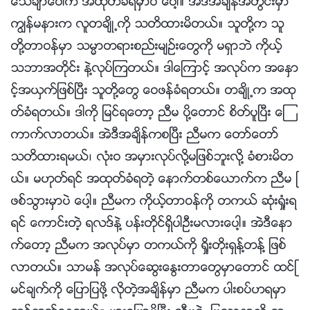
ေသခ်ာေပါက္ အထုတ္ခံရမွာပဲ ေပါ့။ အဲဒီအခ်ိန္အတြင္းမွာ
ကြၽန္မနားက လူတခ်ိဳ႕ကို သတိထားမိတယ္။ သူတို႔က သူ
တို႔တာဝန္မွာ သမၼာတရားစည္းမ်ဥ္းေတြကို မရွာဘဲ ကိုယ့္
သဘာအတိုင္း နဲ႔လုပ္ၾကတယ္။ ဒါေၾကာင့္ အလုပ္က အေႏွာ
င့္အယွက္ျဖစ္ၿပီး သူတို႔ေတြ ေဝဖန္ခံရတယ္။ တခ်ိဳ႕က အထု
တ္ခံရတယ္။ ဒါကို ျမင္ရေတာ့ ညီမ ပို႔ေတာင္ စိတ္ပူၿပီး ေၾ
ကာက္လာတယ္။ အဲဒီအခ်ိန္ကစၿပီး ညီမက ေတာ္ေတာ္
သတိထားရမယ္၊ လုံးဝ အမွားလုပ္လို႔မျဖစ္ဘူးလို႔ ခံစားမိတ
ယ္။ မဟုတ္ရင္ အထုတ္ခံရတဲ့ ေနာက္တစ္ေယာက္က ညီမ ျ
ဖစ္သြားမွာပဲ ေပါ့။ ညီမက ကိုယ့္တာဝန္ကို တကယ္ ဆုံးရႈံးရ
ရင္ ေကာင္းတဲ့ ရလဒ္နဲ႔ ပန္းတိုင္ရွိပါဦးမလားေပါ့။ အဲဒီေနာ
က္ေတာ့ ညီမက အလုပ္မွာ တကယ္ကို ရႈိးတိုးရွန႔္တန႔္ ျဖစ္
လာတယ္။ သာမန္ အလုပ္ေဆြးေႏြးတာေတြမွာေတာင္ ထင္ျ
မင္ခ်က္ကို ေျပာျပဖို႔ လိုတဲ့အခ်ိန္မွာ ညီမက ပါးစပ္ဟရမွာ