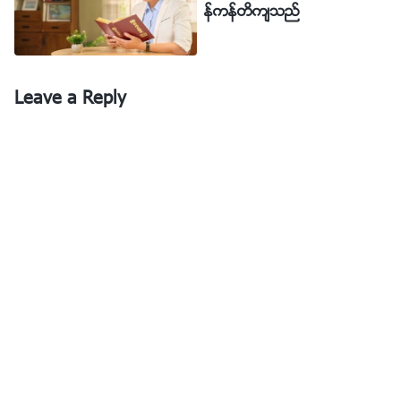
န္ကန္တိက်သည္
၎တို႔ မာနေထာင္လႊားၾကေၾကာင္းႏွင့္ ၎တို႔၌ သမၼာ
တရားမရွိေသာေၾကာင့္သာလွ်င္ ၎တို႔အမွားလုပ္ခဲ့ၾကျခင္း ျ
ဖစ္ေၾကာင္းသာ ဝန္ခံၾက၏။ သို႔ရာတြင္ ၎တို႔၏စိတ္ႏွလုံး
Leave a Reply
မ်ားထဲ၌ ‘အျခားမည္သူမွ် အရဲစြန္႔ေခါင္းမေထာင္ၾက၊ ငါသာ
ဤသို႔ျပဳ၏၊ ထိုသို႔ျဖင့္ အဆုံး၌ တစ္စုံတစ္ခု မွားယြင္းသည့္
အခါ ငါ့အေပၚသာ တာဝန္အားလုံးပုံခ်ၾကသည္။ ဤသည္
မွာ ငါ မိုက္မဲရာမက်သေလာ။ ေနာက္တစ္ႀကိမ္၌ ငါသည္
ထိုကဲ့သို႔ အရဲစြန္႔ေခါင္းခံသည့္ ဤကိစၥမ်ိဳး ငါမလုပ္ေတာ့။ ေ
ထာင္ထြက္ေနေသာ သံသည္ အထုခံရ၏’ ဟုပင္ ညည္း
ညဴေနၾကဆဲျဖစ္သည္။ ဤသေဘာထားကို မည္သို႔သေဘာ
ရသနည္း။ ဤသည္မွာ ေနာင္တရေသာ သေဘာထားေ
လာ။
(မဟုတ္ပါ။)
ယင္းသည္ မည္သည့္သေဘာထားျဖစ္သ
နည္း။ ၎တို႔သည္ ဉာဏ္မ်ားလာၿပီး လိမ္လည္လွည့္ျဖား
လာၾကသည္ မဟုတ္ေလာ။ ၎တို႔၏ စိတ္ႏွလုံးမ်ားထဲတြင္