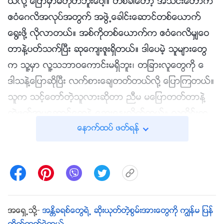
ယ္လို႔ ေျပာမွာမဟုတ္ဘူးေပါ့။ တစ္ခါေတာ့ အသင္းေတာ္က
ဧဝံေဂလိအလုပ္အတြက္ အဖြဲ႕ေခါင္းေဆာင္တစ္ေယာက္
ေ႐ြးဖို႔ လိုလာတယ္။ အစ္ကိုတစ္ေယာက္က ဧဝံေဂလိမွ်ေဝ
တာနဲ႔ပတ္သက္ၿပီး ဆုေက်းဇူးရွိတယ္။ ဒါေပမဲ့ သူမ်ားေတြ
က သူ႔မွာ လူ႔သဘာဝေကာင္းမရွိဘူး၊ တျခားလူေတြကို ေ
ဒါသနဲ႔ေျပာဆိုၿပီး လက္စားေခ်တတ္တယ္လို႔ ေျပာၾကတယ္။
သူက သင့္ေတာ္တဲ့သူလားဆိုတာ ညီမ မေျပာတတ္တာနဲ႔
တြဲဖက္အမႈေဆာင္ေတြနဲ႔ ေဆြးေႏြးလိုက္တယ္။ လူတိုင္းက
ေနာက္ထပ္ ဖတ္ရန္
စမ္းၾကည့္ဖို႔ေျပာၾကတယ္။ အဲဒီအခ်ိန္တုန္းက ညီမ သိပ္ဘဝ
င္မက်ဘူး။ အဲဒါကို ထပ္ေဆြးေႏြးခ်င္ခဲ့ေပမဲ့၊ ေနာက္ေတာ့
အဲဒီအစ္ကို သိပ္မသင့္ေတာ္ဘူးလို႔ ခံစားရတာ ညီမတစ္ေ
ယာက္တည္းျဖစ္မွန္း တြက္မိတယ္။ လက္ခံလို႔မရတဲ့ အႀကံျ
ပဳခ်က္တစ္ခု ညီမေပးမိၿပီး ေခါင္းေဆာင္က ညီမကို စည္းမ်
ဥ္းေတြ နားမလည္ဘူး၊ မနာေထာင္လႊားတယ္လို႔ ေျပာၿပီး
အေရွ႕သို႔-
အႏၲိခရစ္ေတြရဲ႕ ဆိုးယုတ္တဲ့စြမ္းအားေတြကို ကြၽန္မ ျပန္