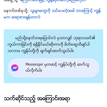
အေရွ႕သို႔-
ေၾကာက္စိတ္ျဖင့္ တြန႔္ဆုတ္ေတာ့မည္မဟုတ္
မ်ားကို ၎တို႔ လုပ္ေဆာင္သည့္အခါ လုံးဝ စြန္႔စားမႈမျပဳလု
ေနာက္တစ္ခုသို႔-
သူမ်ားေတြကို သင္ေပးတဲ့အခါ ဘာေၾကာင့္ ကြၽန္
ပ္ေပ။ ဤသို႔ေသာ လူတို႔သည္ တစ္ကိုယ္ေကာင္းဆန္ၿပီး ယု
မက ဆရာစားခ်န္တာလဲ
တ္မာသည္။ အားလုံးထဲတြင္ သစၥာအမဲ့ဆုံး ျဖစ္သည္။ တာဝ
န္ထမ္းေဆာင္ျခင္းတြင္ တာဝန္မခံယူသူ မည္သူမဆိုသည္
၎တို႔၏ သစၥာေစာင့္သိမႈႏွင့္ပတ္သက္၍ မေျပာႏွင့္၊ ဘုရား
မည္သို႔ေႏွာင္တရေျပာင္းလဲ မွသာလွ်င္ ဘုရားသခင္၏
သခင္ကို အနည္းငယ္မွ်ပင္ ႐ိုးသားစစ္မွန္ျခင္းမရွိ။ မည္
ကြယ္ကာျခင္းကို ရရွိႏိုင္မယ္ဆိုတာကို မိတ္ေဆြသိခ်င္ပါ
သို႔ေသာ သူမ်ိဳးသည္ တာဝန္ခံယူရဲသနည္း။ မည္သို႔ေသာသူ
သလား။ ကြၽန္ုပ္တို႔ကို ခ်က္ခ်င္းဆက္သြယ္ပါ။
မ်ိဳးသည္ ေလးေသာဝန္ကို ထမ္းရန္ သတၱိရွိသနည္း။ အေရးႀ
Messenger မွတဆင့္ ကြၽန္ုပ္တို႔ကို ဆက္သြ
ကီးဆုံးျဖစ္ေသာ၊ အေရးပါဆုံးျဖစ္ေသာအလုပ္ကို ျမင္ေသာ
ယ္လိုက္ပါ။
အခါ ဘုရားအိမ္ေတာ္၏ အလုပ္တြင္ အေရးပါေသာ အခ်ိန္
အခိုက္အတန္႔၌ ဦးေဆာင္ၿပီး ေရွ႕သို႔ ရဲရင့္စြာသြားေသာသူ၊ ႀ
ကီးေလးေသာ တာဝန္ကို ခံယူၿပီး ႀကီးစြာေသာ ဒုကၡဆင္းရဲ
ကို ခံယူရန္ မေၾကာက္ေသာသူျဖစ္သည္။ ဤသည္မွာ
သက္ဆိုင္သည့္ အေၾကာင္းအရာ
ဘုရားသခင္အေပၚ သစၥာရွိသူတစ္ေယာက္၊ ခရစ္ေတာ္၏ စ