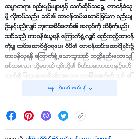
သမၼာတရား စည္းမ်ဥ္းမ်ားႏွင့္ သက္ဆိုင္သေ႐ြ႕ တာဝန္ခံယူ
ဖို႔ လိုအပ္သည္။ သင္၏ တာဝန္ထမ္းေဆာင္ျခင္းက စည္းမ်
ဥ္းႏွင့္မညီလွ်င္ ဘုရားအိမ္ေတာ္၏ အလုပ္ကို ထိခိုက္မည္။
သင္သည္ တာဝန္ခံယူရန္ ေၾကာက္႐ြံ႕လွ်င္ မည္သည့္တာဝန္
ကိုမွ် ထမ္းေဆာင္၍မရေပ။ မိမိ၏ တာဝန္ထမ္းေဆာင္ျခင္း၌
တာဝန္ယူရန္ ေၾကာက္႐ြံ႕ေသာသူသည္ သတၱိနည္းေသာသူျ
ဖစ္သေလာ၊ သို႔မဟုတ္ ၎တို႔၏ စိတ္သေဘာထားႏွင့္ပတ္
သက္၍ ျပႆနာတစ္ခုရွိသေလာ။ ကြာျခားခ်က္ကို သင္ ေျ
ပာႏိုင္ရမည္။ အမွန္က ဤသည္မွာ သတၱိနည္းသည့္ ျပႆ
ေနာက္ထပ္ ဖတ္ရန္
နာတစ္ခုမဟုတ္ေပ။ ထိုသူသည္ ခ်မ္းသာႂကြယ္ဝမႈေနာက္
သို႔ လိုက္လွ်င္၊ သို႔မဟုတ္ မိမိကိုယ္က်ိဳးစီးပြားတစ္ခုအတြက္
လုပ္ေဆာင္ေနလွ်င္ အဘယ္သို႔ အလြန္ရဲရင့္ႏိုင္ရသနည္း။ မ
ည္သည့္စြန္႔စားမႈကိုမဆို ၎တို႔ ျပဳလုပ္လိမ့္မည္။ သို႔ေသာ္
အသင္းေတာ္အတြက္၊ ဘုရားအိမ္ေတာ္အတြက္ အမႈအရာ