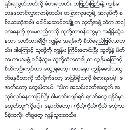
ရွင္းရလြယ္တယ္လို႔ ခံစားရတယ္။ တျဖည္းျဖည္းနဲ႔ ကြၽန္မ
မာနေထာင္လႊားလာခဲ့တယ္။ တျခားလူေတြရဲ႕ အလုပ္ကို စ
စ္ေဆးတဲ့အခါ၊ ေခါင္းေဆာင္တခ်ိဳ႕က သူတို႔အဖြဲ႕ထဲက အေျ
ခအေနကို နားမလည္သလို သူတို႔တာဝန္ေတြမွာ အခ်ိန္ဆြဲေ
နတာ သတိထားမိၿပီး ကြၽန္မ အရမ္းကို စိတ္မရွည္ျဖစ္လာတ
ယ္။ ဒါေၾကာင့္ သူတို႔ကို ကြၽန္မ ႀကိမ္းေမာင္းၿပီး သူတို႔နဲ႔ မိတ္
သဟာယမဖြဲ႕ခ်င္ခဲ့ဘူး။ သူတို႔ထဲကတခ်ိဳ႕က ကြၽန္မေၾကာင့္
စိတ္က်ဥ္းက်ပ္တာ ေတြ႕ရေတာ့၊ ပထမမွာ ကြၽန္မေဒါသထြ
က္ေနမိတာကို သိလိုက္ေတာ့ အျပစ္ရွိသလို ခံစားရေပမဲ့၊ ေ
နာက္ေတာ့ ေတြးမိတယ္၊ “ငါက အသင္းေတာ္အတြက္ အ
လုပ္လုပ္ေနတာျဖစ္ၿပီး ငါမတင္းက်ပ္ရင္ ရလဒ္ေတြ ရႏိုင္မွာ
မဟုတ္ဘူး”လို႔ေပါ့။ ေနာက္ေတာ့၊ ကိုယ့္ကိုယ္ကိုယ္ မသုံးသ
ပ္ခဲ့သလို၊ ကိစၥေတြ လြန္သြားတယ္။