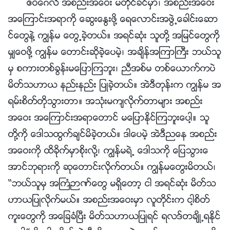
ဧဝံေဂလိ အစည္းအေဝး မတိုင္ခင္မွာ၊ အစည္းအေဝး
အေၾကာင္းအရာကို ေဆြးေႏြးဖို႔ ေရေလာင္းအဖြဲ႕ေခါင္းေဆာ
င္ေတြနဲ႔ ကြၽန္မ ေတြ႕ခဲ့တယ္။ အရင္ဆုံး သူတို႔ အျမင္ေတြကို
မွ်ေဝဖို႔ ကြၽန္မ ေတာင္းဆိုခဲ့ေပမဲ့၊ အခ်ိန္အၾကာႀကီး ဘယ္သူ
မွ စကားတစ္ခြန္းမေျပာၾကဘူး၊ ညီအစ္မ တစ္ေယာက္ကပဲ
မိတ္သဟာယ နည္းနည္း ျပဳခဲ့တယ္။ အဲဒီတုန္းက ကြၽန္မ အ
ရမ္းစိတ္တိုသြားတာ။ အသုံးမက်လိုက္တာမ်ား အစည္း
အေဝး အေၾကာင္းအရာေတာင္ မေျပာႏိုင္ၾကဘူးေပါ့။ သူ
တို႔ကို ေဒါသထြက္ခ်င္မိခဲ့တယ္။ ဒါေပမဲ့ အဲဒီညေန အစည္း
အေဝးကို ထိခိုက္မွာစိုးလို႔၊ ကြၽန္မရဲ႕ ေဒါသကို ေျပသြားေ
အာင္ဘုရားကို ဆုေတာင္းလိုက္တယ္။ ကြၽန္မေတြးမိတယ္၊
“ဘယ္သူမွ အႀကံဉာဏ္ေတြ မရွိေတာ့ ငါ အရင္ဆုံး မိတ္သ
ဟာယျပဳလိုက္မယ္။ အစည္းအေဝးမွာ လူတိုင္းက ငါ့စိတ္
ကူးေတြကို အေျခခံၿပီး မိတ္သဟာယျပဳရင္ ရလဒ္တခ်ိဳ႕ရႏိုင္