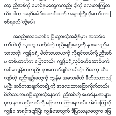
တာ့ ညီအစ္ကို ေမာင္ႏွမေတြကလည္း ငါ့ကို ေလးစားၾကတ
ယ္။ ငါက အရင္ေခါင္းေဆာင္ထက္ အမ်ားႀကီး ပိုေတာ္တာ ျ
ဖစ္ရမယ္”လို႔ေပါ။
အစည္းအေဝးတစ္ခု ၿပီးသြားတဲ့အခ်ိန္မွာ၊ အသင္းေ
တာ္ထဲကို လူေတြ လက္ခံတဲ့ စည္းမ်ဥ္းေတြကို နားမလည္ေ
သးသလို၊ ကြၽန္မရဲ႕ မိတ္သဟာယကို လိုခ်င္တယ္လို႔ ညီအစ္
မ တစ္ယာက္က ေျပာတယ္။ ကြၽန္မရဲ႕လုပ္ေဖာ္ေဆာင္ဖက္၊
အစ္မက်န္းကလည္း နားေထာင္ခ်င္တယ္တဲ့။ ဒီေတာ့ ဆီေ
လ်ာ္တဲ့ စည္းမ်ဥ္းေတြကို ကြၽန္မ အေသးစိတ္ မိတ္သဟာယျ
ပဳၿပီး အဓိကအခ်က္တခ်ိဳ႕ကို အေလးထားေျပာလိုက္တယ္။
မိတ္သဟာယၿပီးသြားတဲ့ေနာက္၊ ညီအစ္ကို ေမာင္ႏွမအမ်ား
စုက နားလည္တယ္လို႔ ေျပာတာ ၾကားရတယ္။ အဲဒါေၾကာင့္
ကြၽန္မ အရမ္းေပ်ာ္ၿပီး ကြၽန္မအတြက္ ဒီျပႆနာေတြက ေျဖ