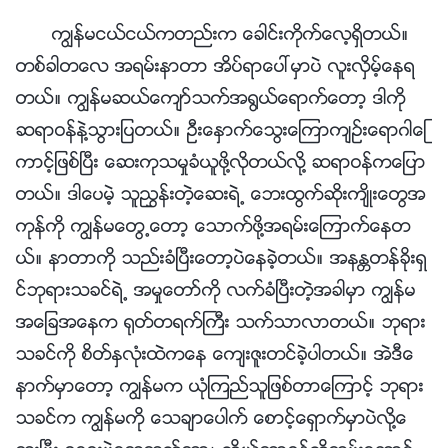
ကြၽန္မငယ္ငယ္ကတည္းက ေခါင္းကိုက္ေလ့ရွိတယ္။
တစ္ခါတေလ အရမ္းနာတာ အိပ္ရာေပၚမွာပဲ လူးလွိမ့္ေနရ
တယ္။ ကြၽန္မဆယ္ေက်ာ္သက္အ႐ြယ္ေရာက္ေတာ့ ဒါကို
ဆရာဝန္နဲ႔သြားျပတယ္။ ဦးေႏွာက္ေသြးေၾကာက်ဥ္းေရာဂါေၾ
ကာင့္ျဖစ္ၿပီး ေဆးကုသမႈခံယူဖို႔လိုတယ္လို႔ ဆရာဝန္ကေျပာ
တယ္။ ဒါေပမဲ့ သူၫႊန္းတဲ့ေဆးရဲ႕ ေဘးထြက္ဆိုးက်ိဳးေတြအ
ကုန္ကို ကြၽန္မေတြ႕ေတာ့ ေသာက္ဖို႔အရမ္းေၾကာက္ေနတ
ယ္။ နာတာကို သည္းခံၿပီးေတာ့ပဲေနခဲ့တယ္။ အနႏၲတန္ခိုးရွ
င္ဘုရားသခင္ရဲ႕ အမႈေတာ္ကို လက္ခံၿပီးတဲ့အခါမွာ ကြၽန္မ
အေျခအေနက ႐ုတ္တရက္ႀကီး သက္သာလာတယ္။ ဘုရား
သခင္ကို စိတ္ႏွလုံးထဲကေန ေက်းဇူးတင္ခဲ့ပါတယ္။ အဲဒီေ
နာက္မွာေတာ့ ကြၽန္မက ယုံၾကည္သူျဖစ္တာေၾကာင့္ ဘုရား
သခင္က ကြၽန္မကို ေသခ်ာေပါက္ ေစာင့္ေရွာက္မွာပဲလို႔ေ