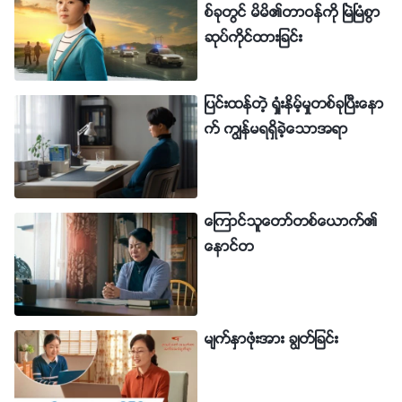
မွာျဖစ္ေနတာေတြအေပၚ ကြၽန္မ ေတာ္ေတာ္ကိုစိတ္ဆင္းရဲမိ
စ္ခုတြင္ မိမိ၏တာဝန္ကို ၿမဲၿမံစြာ
တယ္။ အဲဒါနဲ႔ ဘုရားသခင္ဆီ ဆုေတာင္းတယ္။ “ဘုရားသ
ဆုပ္ကိုင္ထားျခင္း
ခင္ ကြၽန္မ အခု ေတာ္ေတာ္ၾကာ စိတ္ဆင္းရဲေနရပါတယ္။
ကိုယ္ေတာ့္အေပၚကို ကြၽန္မ အၿမဲတမ္းေတာင္းဆိုမႈေတြ ျပဳေ
ျပင္းထန္တဲ့ ရႈံးနိမ့္မႈတစ္ခုၿပီးေနာ
နခဲ့မိတယ္။ ကြၽန္မစိတ္ႏွလုံးကလည္း ကြၽန္မတာဝန္အေပၚ
က္ ကြၽန္မရရွိခဲ့ေသာအရာ
မွာ မရွိပါဘူး။ ကြၽန္မနာခံသင့္တယ္ဆိုတာကို သိပါတယ္။
ဒါေပမဲ့ ကြၽန္မ လက္မလြတ္ႏိုင္ဘူး။ ဒါေတြအားလုံးကို ဘယ္
လိုျဖတ္သန္းရမယ္ဆိုတာ ကြၽန္မမသိပါဘူး။ ေက်းဇူးျပဳၿပီး
ေၾကာင္သူေတာ္တစ္ေယာက္၏
ကိုယ္ေတာ့္အလိုေတာ္ကို နားလည္ဖို႔ ကြၽန္မကို လမ္းျပေတာ္
ေနာင္တ
မူပါ” ဆိုၿပီးေတာ့။
အဲဒီလိုဆုေတာင္းၿပီးသိပ္မၾကာခင္တစ္ရက္မွာ ဘုရားႏႈ
တ္ကပတ္ေတာ္တစ္ပိုဒ္က ကြၽန္မေခါင္းထဲမွာ ႐ုတ္တရက္ေ
မ်က္ႏွာဖုံးအား ခြၽတ္ျခင္း
ပၚလာတယ္။ “
အစအဦးမွစ၍ သူ႔အမႈ၏ ျဖစ္စဥ္တစ္ေလွ်ာ
က္ ဘုရားသခင္သည္ လူအေယာက္တိုင္းအတြက္- သို႔မဟု