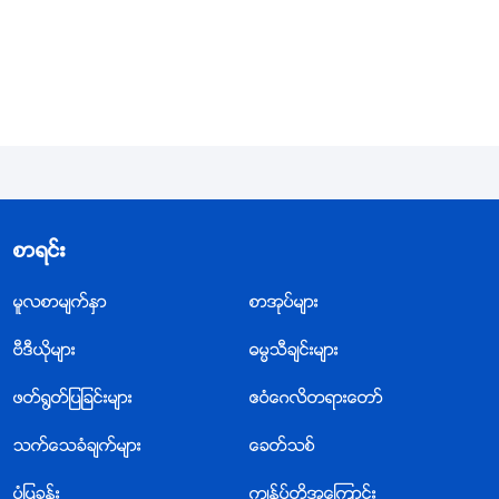
သည့္ရလဒ္မ်ိဳးကို သူရွာသနည္း။ သင္တို႔အား ငါမိတ္သဟာ
ယျပဳလိုေသာ အခ်က္မွာ ဤသို႔ျဖစ္သည္- ဤသူသည္
ဘုရားသခင္ကို ေၾကာက္႐ြံ႕ၿပီး မေကာင္းမႈကိုေရွာင္ေသာ လူ
အမ်ိဳးအစား ဟုတ္မဟုတ္ကို ဘုရားသခင္ ျမင္လိုသည္။ ဤ
အရာမွာ ဘုရားသခင္သည္ သင့္အား စမ္းသပ္မႈတစ္ခုကို ေ
ပးေနေသာအခါႏွင့္ အေျခအေနတစ္ခု မဟုတ္ တစ္ခုကို သ
င့္အား ရင္ဆိုင္ေစေသာအခါ၊ သူ၏ ရည္႐ြယ္ခ်က္မွာ သင္သ
စာရင္း
ည္ ဘုရားသခင္ကို ေၾကာက္႐ြံ႕ၿပီး မေကာင္းမႈကို ေရွာင္ေ
မူလစာမ်က္ႏွာ
စာအုပ္မ်ား
သာသူ ဟုတ္မဟုတ္ စမ္းသပ္ရန္အတြက္ ျဖစ္သည္ကို ဆိုလို
သည္။
”
ဗီဒီယိုမ်ား
(ႏႈတ္ကပတ္ေတာ္၊ အတြဲ (၂)၊ ဘုရားသခင္ကို သိကြၽမ္းျခ
ဓမၼသီခ်င္းမ်ား
င္းႏွင့္ စပ္လ်ဥ္း၍၊ ဘုရားသခင္၏ စိတ္ေနသေဘာထားႏွင့္ သူ႔အမႈေ
ဖတ္႐ြတ္ျပျခင္းမ်ား
ဧဝံေဂလိတရားေတာ္
ဘုရားသခင္က လူတို
တာ္မွရရွိမည့္ ရလဒ္မ်ားကို သိနားလည္ပုံ)
သက္ေသခံခ်က္မ်ား
ေခတ္သစ္
င္းအတြက္ မတူညီတဲ့အလုပ္ကိုလုပ္ၿပီး မတူညီတဲ့ ပတ္ဝန္း
ပုံျပခန္း
က်င္ေတြကို ျပင္ဆင္တယ္ဆိုတာ ကြၽန္မ သေဘာေပါက္ခဲ့တ
ကြၽန္ုပ္တို႔အေၾကာင္း