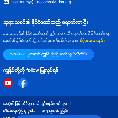
ကြၽန္ေတာ္ သိပ္အဆက္အသြယ္မရွိဘူး၊ ကြၽန္ေတာ္တို႔ စုေဝး
contact.my@kingdomsalvation.org
ပြဲ ႏွစ္ခါသုံးခါေလာက္ပဲ အတူတက္ဖူးတာ၊ သူ႔အေၾကာင္း
ကြၽန္ေတာ္ သိပ္မသိဘူး” ဆိုၿပီးေတာ့ေပါ့။
ဘုရားသခင္၏ ႏိုင္ငံေတာ္သည္ ေရာက္လာၿပီ။
ရက္နည္းနည္းၾကာေတာ့ အသင္းေတာ္ေခါင္းေဆာင္ဆီ
ဘုရားသခင္၏ ႏိုင္ငံေတာ္သည္ ဤေလာကသို႔ ေရာက္လာၿပီျဖစ္သည္။ ရား
ကေန စာတစ္ေစာင္ ထပ္ရတယ္၊ ဝူဂြၽန္ရဲ႕အျပဳအမူအေၾကာ
သခင္၏ ႏိုင္ငံေတာ္သို႔ သင္ဝင္ေရာက္ခ်င္ပါသလား။
ပိုမိုေလ့လာမည္။
င္း ေရးခိုင္းတာပဲ။ ကြၽန္ေတာ္ ေတြးမိတယ္၊ “ေခါင္းေဆာင္
Messenger မွတဆင့္ ကြၽန္ုပ္တို႔ကို ဆက္သြယ္လိုက္ပါ။
က ဝူဂြၽန္ရဲ႕ အကဲျဖတ္ခ်က္ကိုပဲ ငါ့ကို ဆက္တိုက္ေရးခိုင္းေန
တာ။ သူ႔အျပဳအမူေတြအကုန္လုံးကို ငါသာ ေရးလိုက္ရင္ တျ
ကြၽန္ုပ္တို႔ကို follow ျပဳလုပ္ရန္
ခားညီအစ္ကိုေမာင္ႏွမေတြ ေပးထားတဲ့ အခ်က္အလက္ေတြ
နဲ႔ေပါင္းလိုက္တဲ့အခါ မယုံၾကည္သူတစ္ေယာက္အေနနဲ႔ သူ
သတ္မွတ္ခံရဖို႔က က်ိဳးေၾကာင္းခိုင္လုံသြားဖို႔ အလားအလာ
အရမ္းမ်ားတယ္။ အသင္းေတာ္က လူေတြကို သူတို႔ရဲ႕ မေျ
အသုံးျပဳျခင္းဆိုင္ရာ စည္းမ်ဥ္းစည္းကမ္းမ်ား
ပာင္းလဲတဲ့ အျပဳအမူအေပၚ အေျခခံၿပီး ဖယ္ရွားတာေလ။
ကိုယ္ေရးလုံၿခဳံမႈ မူဝါဒ
ေက်းဇူးတင္ရွိျခင္း
လူေကာင္းတစ္ေယာက္က မတရားသျဖင့္ စီရင္ခံရမွာ မဟု