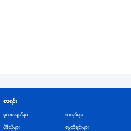
လာတယ္။ ကြၽန္ေတာ္ ဘုရားကို ယုံၾကည္တာ ႏွစ္ႏွစ္၊ သုံးႏွ
စ္ေလာက္ရွိတုန္းက ကြၽန္ေတာ့္အမ်ိဳးသမီး ဆုံးပါးသြားၿပီး အိ
မ္မွာ အခက္အခဲတခ်ိဳ႕ ေပၚလာေတာ့ ကြၽန္ေတာ္ အပ်က္
သေဘာေဆာင္တဲ့အေျခအေနထဲ က်ေရာက္သြားတယ္။
အဲဒီအခ်ိန္တုန္းက ကြၽန္ေတာ္ ဘုရားႏႈတ္ကပတ္ေတာ္ မဖ
တ္ေတာ့ဘူး၊ ဓမၼေတးေတြ မဆိုေတာ့ဘူး၊ စုေဝးပြဲေတာင္ မ
တက္ေတာ့ဘူး။ တစ္လေက်ာ္ေက်ာ္ေလာက္ ကြၽန္ေတာ္
အေမွာင္ထဲမွာပဲ လုံးလုံးလ်ားလ်ား ေနခဲ့ရၿပီး အသက္မရွင္ခ်
င္ေတာ့ဘူးဆိုတဲ့ အေတြးေတြေတာင္ ရွိခဲ့တယ္။ ဝူဂြၽန္က ကြၽ
န္ေတာ့္အေျခအေနကို သိသြားၿပီးတဲ့ေနာက္မွာ ကြၽန္ေတာ့္ကို
အကူအညီနဲ႔ အေထာက္အပံ့ေတြေပးၿပီး အႀကိမ္ႀကိမ္ မိတ္
စာရင္း
သဟာယျပဳေပးတယ္။ အဲဒီလိုလုပ္ေပးတိုင္း သူ အိမ္ျပန္ ေ
တာ္ေတာ္ေနာက္က်တယ္။ သူ႔လုပ္ရပ္ေတြေၾကာင့္ ကြၽန္ေ
မူလစာမ်က္ႏွာ
စာအုပ္မ်ား
တာ္ ေတာ္ေတာ္ေလး တို႔ထိခံစားခဲ့ရတယ္။ အခ်ိန္တစ္ခုၾ
ဗီဒီယိုမ်ား
ဓမၼသီခ်င္းမ်ား