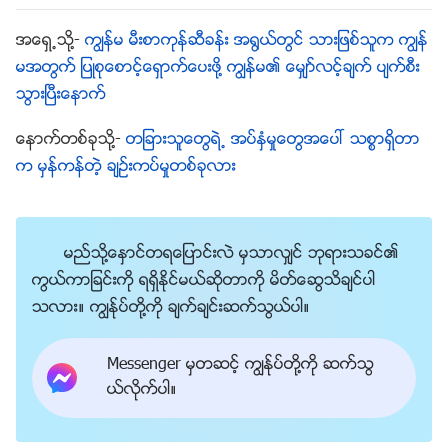
သည့္အခါမွ် ရရွိလိမ့္မည္မဟုတ္ေပ။ သင္သည္ ဘုရားသခင္
အေရွ႕သို႔-
ကြၽန္မ မီးစာကုန္ဆီခန္း အ႐ြယ္တြင္ သားျဖစ္သူက ကြၽန္
က သင့္အတြက္ စီစဥ္ဖြဲ႕စည္းေပးသည့္ အရာအားလုံးကို လ
မအတြက္ ျပဳစုေစာင့္ေရွာက္ေပးဖို႔ ကြၽန္မ၏ ေမွ်ာ္လင့္ခ်က္ ပ်က္စီး
က္ခံရရွိရန္ ဘုရားသခင္ေရွ႕သို႔ မည္သည့္အခါမွ် မလာသကဲ့
သြားၿပီးေနာက္
သို႔ ဤအရာအားလုံးကို ခ်ဥ္းကပ္ရန္အတြက္ သမၼာတရားကို
ေနာက္တစ္ခုသို႔-
တျခားသူေတြရဲ႕ အပ္ႏွံမႈေတြအေပၚ သစၥာရွိတာ
အသုံးမျပဳေပ။ ထိုအစား သင္သည္ အမႈအရာမ်ားကို ခ်ဥ္း
က မွန္ကန္တဲ့ ခ်ဥ္းကပ္မႈတစ္ခုလား
ကပ္ရန္ လူသား၏ ေျဖရွင္းနည္းမ်ားကို အသုံးျပဳသည္။ သို႔ျ
ဖစ္၍ ဘုရားသခင္၏ အျမင္တြင္ သင္သည္ သူ႔ထံမွ အလြန္ေ
ဝးကြာေအာင္ လမ္းလြဲသြားၿပီျဖစ္သည္။ သင္၏ စိတ္ႏွလုံးသ
မည္သို႔ေႏွာင္တရေျပာင္းလဲ မွသာလွ်င္ ဘုရားသခင္၏
ကြယ္ကာျခင္းကို ရရွိႏိုင္မယ္ဆိုတာကို မိတ္ေဆြသိခ်င္ပါ
ည္ သူ႔ထံမွ ေဝးကြာသြား႐ုံမကဘဲ သင္၏ ျဖစ္တည္မႈတစ္ခု
သလား။ ကြၽန္ုပ္တို႔ကို ခ်က္ခ်င္းဆက္သြယ္ပါ။
လုံးက သူ၏ မ်က္ေမွာက္ေတာ္တြင္ အသက္မရွင္ေပ။ ဤသ
ည္မွာ စည္းမ်ဥ္းစည္းကမ္းမ်ားကို ပုံေသေစာင့္ထိန္းတတ္ၿပီး
Messenger မွတဆင့္ ကြၽန္ုပ္တို႔ကို ဆက္သြ
အေသးအဖြဲ အေသးစိတ္အခ်က္မ်ားကို အစဥ္သျဖင့္ စိတ္စြဲ
ယ္လိုက္ပါ။
သည့္သူမ်ားအား ဘုရားသခင္ ျမင္သည့္ပုံစံျဖစ္သ
ည္။...ဘုရားသခင္ကို ယုံၾကည္သူတစ္ေယာက္သည္ မည္သ