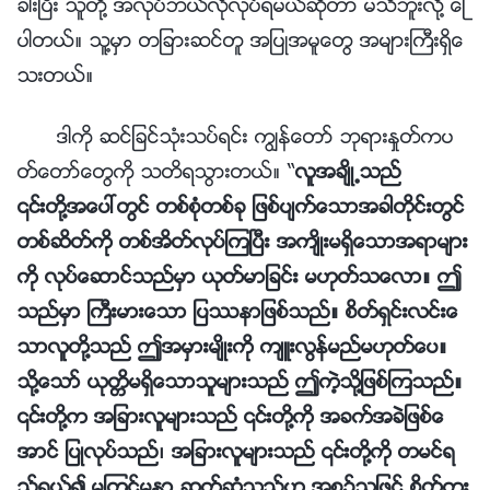
ခားၿပီး သူတို႔ အလုပ္ဘယ္လိုလုပ္ရမယ္ဆိုတာ မသိဘူးလို႔ ေျ
ပာတယ္။ သူ႔မွာ တျခားဆင္တူ အျပဳအမူေတြ အမ်ားႀကီးရွိေ
သးတယ္။
ဒါကို ဆင္ျခင္သုံးသပ္ရင္း ကြၽန္ေတာ္ ဘုရားႏႈတ္ကပ
တ္ေတာ္ေတြကို သတိရသြားတယ္။ “
လူအခ်ိဳ႕သည္
၎တို႔အေပၚတြင္ တစ္စုံတစ္ခု ျဖစ္ပ်က္ေသာအခါတိုင္းတြင္
တစ္ဆိတ္ကို တစ္အိတ္လုပ္ၾကၿပီး အက်ိဳးမရွိေသာအရာမ်ား
ကို လုပ္ေဆာင္သည္မွာ ယုတ္မာျခင္း မဟုတ္သေလာ။ ဤ
သည္မွာ ႀကီးမားေသာ ျပႆနာျဖစ္သည္။ စိတ္ရွင္းလင္းေ
သာလူတို႔သည္ ဤအမွားမ်ိဳးကို က်ဴးလြန္မည္မဟုတ္ေပ။
သို႔ေသာ္ ယုတၱိမရွိေသာသူမ်ားသည္ ဤကဲ့သို႔ျဖစ္ၾကသည္။
၎တို႔က အျခားလူမ်ားသည္ ၎တို႔ကို အခက္အခဲျဖစ္ေ
အာင္ ျပဳလုပ္သည္၊ အျခားလူမ်ားသည္ ၎တို႔ကို တမင္ရ
ည္႐ြယ္၍ မၾကင္မနာ ဆက္ဆံသည္ဟု အစဥ္သျဖင့္ စိတ္ကူး