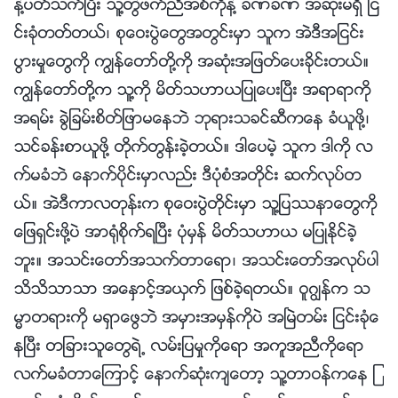
နဲ႔ပတ္သက္ၿပီး သူ႔တြဲဖက္ညီအစ္ကိုနဲ႔ ခဏခဏ အဆုံးမရွိ ျင
င္းခုံတတ္တယ္၊ စုေဝးပြဲေတြအတြင္းမွာ သူက အဲဒီအျငင္း
ပြားမႈေတြကို ကြၽန္ေတာ္တို႔ကို အဆုံးအျဖတ္ေပးခိုင္းတယ္။
ကြၽန္ေတာ္တို႔က သူ႔ကို မိတ္သဟာယျပဳေပးၿပီး အရာရာကို
အရမ္း ခြဲျခမ္းစိတ္ျဖာမေနဘဲ ဘုရားသခင္ဆီကေန ခံယူဖို႔၊
သင္ခန္းစာယူဖို႔ တိုက္တြန္းခဲ့တယ္။ ဒါေပမဲ့ သူက ဒါကို လ
က္မခံဘဲ ေနာက္ပိုင္းမွာလည္း ဒီပုံစံအတိုင္း ဆက္လုပ္တ
ယ္။ အဲဒီကာလတုန္းက စုေဝးပြဲတိုင္းမွာ သူ႔ျပႆနာေတြကို
ေျဖရွင္းဖို႔ပဲ အာ႐ုံစိုက္ရၿပီး ပုံမွန္ မိတ္သဟာယ မျပဳႏိုင္ခဲ့
ဘူး။ အသင္းေတာ္အသက္တာေရာ၊ အသင္းေတာ္အလုပ္ပါ
သိသိသာသာ အေႏွာင့္အယွက္ ျဖစ္ခဲ့ရတယ္။ ဝူဂြၽန္က သ
မၼာတရားကို မရွာေဖြဘဲ အမွားအမွန္ကိုပဲ အၿမဲတမ္း ျငင္းခုံေ
နၿပီး တျခားသူေတြရဲ႕ လမ္းျပမႈကိုေရာ အကူအညီကိုေရာ
လက္မခံတာေၾကာင့္ ေနာက္ဆုံးက်ေတာ့ သူ႔တာဝန္ကေန ျ