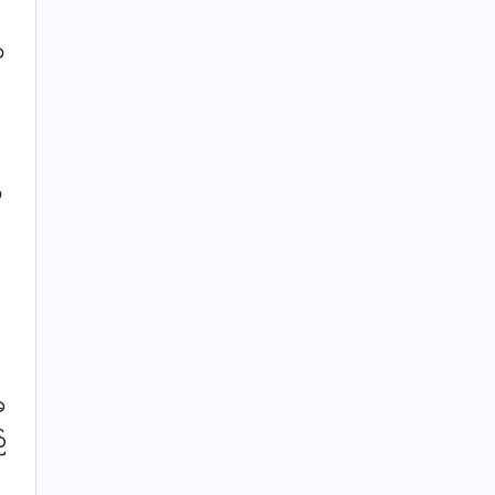
သ
္
ြ
အ
္