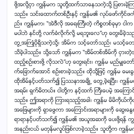
ဖို႔အလို႔ငွာ ကြၽန္မက သူတို႔ထက္သာေနသကဲ့သို႔ ျပစားခဲ့ၾကသည
သည္။ သင္းေထာက္တစ္ဦးႏွင့္ ကြၽန္မ၏ လုပ္ေဖာ္ကိုင္ဖ
ည္။ ကြၽန္မက၊ “အဲဒီလို အေရးႀကီးတဲ့ ကိစၥတစ္ခုမွာ ငါက ဆုံ
မပါဘဲ နင္တို႔ လက္ခံလိုက္လို႔ မရဘူးေလ”ဟု ေတြးမိခဲ
တြ႕အႀကဳံပိုရွိသကဲ့သို႔၊ အိမ္က သင့္ေတာ္သည္၊ မသင့္ေတ
သိခဲ့ပါသည္။ သို႔ေသာ္ ကြၽန္မက “အိမ္တစ္အိမ္ကို 
ထည့္စဥ္းစားဖို႔ လိုသလဲ”ဟု ေတြးရင္း၊ ကြၽန္မ မည္မွ်ေတ
က္ေျခာက္ေအာင္ စဥ္းစားခဲ့သည္။ ထိုသို႔ျဖင့္ ကြၽန္မ ေမးခြန္း
ထိုအိမ္ႏွင့္ပတ္သက္၍ ျပႆနာအခ်ိဳ႕ ေတြ႕ခဲ့ရၿပီး၊ ကြၽန္
အရမ္း ရွက္မိတယ္။ ငါတို႔က နင့္ထက္ ႀကီးေပမဲ့ အေၾကာင္းက
သည္။ ဤအရာကို ၾကားရသည့္အခါ၊ ကြၽန္မ မိမိကိုယ္ကို
အေျဖမ်ားကို ရွာေဖြကာ အေၾကာင္းအရာမ်ားကို ေဆြးေႏြးဖ
ရာရာႏွင့္ပတ္သက္၍ ကြၽန္မ၏ အယူအဆကို ေပးဖို႔ရန္ ကြၽန္
အနည္းငယ္ မတုန္မလႈပ္ျဖစ္လာခဲ့သည္။ သူတို႔က ကြၽန္မကို 