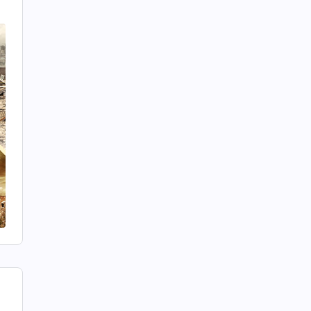
ာ
မ
ေ