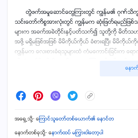
တြဲဖက္အမႈေဆာင္ေတြၾကားတြင္ ကြၽန္မ၏ ဂုဏ္သိက
သင္းေတာ္ကိစၥအားလုံးတြင္ ကြၽန္မက ဆုံးျဖတ္ရမည္ျဖစ္
မ်ားက အခက္အခဲတိုင္းႏွင့္ပတ္သက္၍ သူတို႔ကို မိတ္သဟ
အဖို႔ မရွိမျဖစ္အျဖစ္ မိမိကိုယ္ကိုယ္ ခံစားရၿပီး မိမိ
ကြၽန္မက ေလးစားခံရသူမ်ားထံ ကံမေကာင္းျခင္းက ေရာက္
ယ္၊ “လူတိုင္း ငါ့ကို အရမ္းေလးစားၾကတယ္။ ငါ လမ္းလြဲေ
ေနာက
“ငါက ေခါင္းေဆာင္တစ္ေယာက္ပဲ။ ညီအစ္ကို ေမာင္ႏွမေ
ညီေျဖရွင္းေပးႏိုင္တဲ့ ျပႆနာေတြ သူတို႔မွာ ရွိၾကတယ္။ သူ
တဲ့သူနဲ႔ေနရတာကို မႀကိဳက္တဲ့သူ ဘယ္သူရွိလို႔လဲ”ဟု စဥ္
င္မႈႏွင့္ သတိေပးခ်က္မ်ားကို ကြၽန္မ လ်စ္လ်ဴရႈခဲ့ၿပီး
ကို မဆန္းစစ္ခဲ့ပါ။ ထိုအစား အရင္လမ္းမွားအတိုင္းသာ
အေရွ႕သို႔-
ေၾကာင္သူေတာ္တစ္ေယာက္၏ ေနာင္တ
ဆုံးမၿပီး ဆုံးမပဲ့ျပင္သည့္အခါမွသာ ကြၽန္မ၏ ထုံထိုင္
ေနာက္တစ္ခုသို႔-
ေနာက္ထပ္ မႂကြားဝါေတာ့ပါ