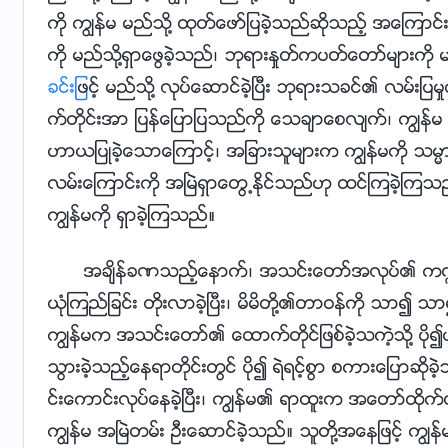
ကို ကြၽန္မ မည္သို႔ ထုတ္ေဖာ္ျပခဲ့သည္ဆိုသည့္ အေၾကာင
ကို မည္သို႔ရွာေဖြခဲ့သည္၊ ဘုရားႏႈတ္ကပတ္ေတာ္မ်ားကို 
ခင္း
ျဖင့္ မည္သို႔ လုပ္ေဆာင္ခဲ့ၿပီး ဘုရားသခင္၏ လမ္း
က္တိုင္းအာ ျပန္ေျပာျပသည္ကို ေသခ်ာေစလ်က္၊ ကြၽန္မ 
ဟာယျပဳခဲ့ေသာေၾကာင့္၊ အျခားသူမ်ားက ကြၽန္မကို သမၼ
လမ္းေၾကာင္းကို အၿမဲရွာေတြ႕ႏိုင္သည္ဟု ထင္ၾကခဲ့ၾကသည္
ကြၽန္မကို ရွာခဲ့ၾကသည္။
အခ်ိန္ခဏသည့္ေနာက္၊ အသင္းေတာ္အလုပ္၏ က႑အ
ယုံၾကည္ျခင္း တိုးလာခဲ့ၿပီး၊ မိမိတို႔၏တာဝန္ကို သာ၍
ကြၽန္မက အသင္းေတာ္၏ ေထာက္တိုင္ျဖစ္ခဲ့သကဲ့သို႔ ပို၍ပ
သြားခဲ့သည့္ေနရာတိုင္းတြင္ ပို၍ ရဲရင့္စြာ စကားေျပာ
င္းေကာင္းလုပ္ေနခဲ့ၿပီး၊ ကြၽန္မ၏ ရာထူးက အေတာ္ထို
ကြၽန္မ အၿမဲတမ္း ဦးေဆာင္ခဲ့သည္။ သူတို႔အေနျဖင့္ ကြၽန