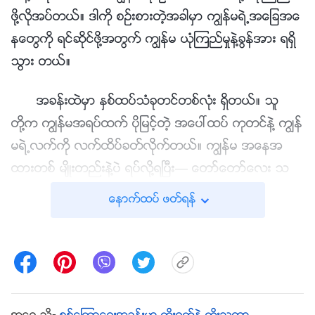
ဖို႔လိုအပ္တယ္။ ဒါကို စဥ္းစားတဲ့အခါမွာ ကြၽန္မရဲ႕အေျခအေ
နေတြကို ရင္ဆိုင္ဖို႔အတြက္ ကြၽန္မ ယုံၾကည္မႈနဲ႔ခြန္အား ရရွိ
သြား တယ္။
အခန္းထဲမွာ ႏွစ္ထပ္သံခုတင္တစ္လုံး ရွိတယ္။ သူ
တို႔က ကြၽန္မအရပ္ထက္ ပိုျမင့္တဲ့ အေပၚထပ္ ကုတင္နဲ႔ ကြၽန္
မရဲ႕လက္ကို လက္ထိပ္ခတ္လိုက္တယ္။ ကြၽန္မ အေနအ
ထားတစ္ မ်ိဳးတည္းနဲ႔ပဲ ရပ္လို႔ရၿပီး— ေတာ္ေတာ္ေလး သ
က္ေသာင့္သက္သာ မရွိဘူး။ အရာရွိတစ္ေယာက္က၊ “မင္း
ေနာက္ထပ္ ဖတ္ရန္
ရဲ႕ေခါင္းေဆာင္က ဘယ္သူလဲ။ မင္း ဘယ္လို ဆက္သြယ္
လဲ။ ဘုရားသခင္ရဲ႕ ႏႈတ္ကပတ္ေတာ္ေတြပါတဲ့ စာအုပ္ေတြ
ကို ပုံႏွိပ္ၿပီးတဲ့အခါ၊ မင္း ဘယ္ကို ပို႔သလဲ” လို႔ ကြၽန္မကို ေ
မးတယ္။ ကြၽန္မက မေျဖေတာ့၊ “မင္း မေျပာရင္၊ ငါမင္းကို
တစ္သက္လုံးဖမ္းထား မယ္” လို႔ ကြၽန္မကို သူက စၿပီးၿခိမ္းေျ