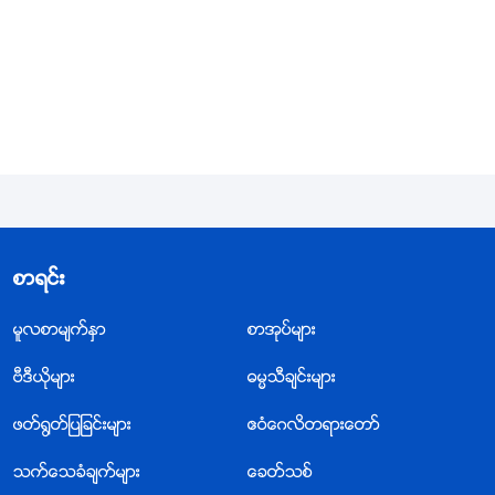
ရဲ႕ေခါင္းေဆာင္က ဘယ္သူလဲ။ မင္းကို လာဖို႔ ဘယ္သူက ေျ
ပာတာလဲ” လို႔ ေျပာတယ္။ “ငါမသိဘူး” လို႔ ကြၽန္မ ျပန္ေျဖ
လိုက္တယ္။ သူ႔ရဲ႕မ်က္ႏွာႀကီးက စူပုပ္သြားၿပီး၊ “ေသေသ
ခ်ာခ်ာစဥ္းစားၿပီး၊ ငါ့ကို မွန္မွန္ေျပာ” လို႔ ေအာ္ၿပီးေျပာတ
ယ္။ ကြၽန္မ ဘာမွေျပာမွာ မဟုတ္ဘူးဆိုတာကို သေဘာေပါ
က္သြားတဲ့အခါ၊ ဗိုလ္ႀကီးက ျပတင္းေပါက္ ကို လက္ညႇိဳးထိုးၿ
ပီး၊ “ငါတြင္းတူးၿပီး အဲဒီျပတင္းေပါက္အျပင္မွာ မင္းကို အရွင္
လတ္လတ္ျမႇဳပ္လိုက္မယ္ဆိုတာ မင္းယုံလား” လို႔ ေျပာတ
စာရင္း
ယ္။ ကြၽန္မက “ငါမင္းကို ယုံတယ္။ မင္းက ဥပေဒနဲ႔က်င့္ဝတ္
အားလုံးကို လုံးဝအေလးမ ထားဘူး။ မင္း ဘာမဆိုလုပ္ႏိုင္
မူလစာမ်က္ႏွာ
စာအုပ္မ်ား
တယ္” လို႔ ေျပာလိုက္တယ္။ ဒီစကားေတြကို ၾကားတဲ့အခါ
ဗီဒီယိုမ်ား
ဓမၼသီခ်င္းမ်ား
မွာ၊ အရာရွိက ဟန္ေဆာင္ၿပီး ယဥ္ေက်းတဲ့အၿပဳံး ၿပဳံးလိုက္ရ
ဖတ္႐ြတ္ျပျခင္းမ်ား
ဧဝံေဂလိတရားေတာ္
င္း၊ “ဟုတ္တာေပါ့၊ ငါတို႔ မင္းကို မျမႇဳပ္ဘူး။ ငါတို႔က ရဲေတြပဲ
— တရားမဝင္တဲ့အရာကို ငါတို႔ ဘယ္လိုလုပ္ႏိုင္ပါ့မလဲ။ မင္း
သက္ေသခံခ်က္မ်ား
ေခတ္သစ္