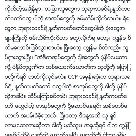
လိုက္တဲ့အခ်ိန္မွာ၊ တျခားသူေတြက ဘုရားသခင္ရဲ႕ႏႈတ္ကပ
တ္ေတာ္ေတြ ပါတဲ့ စာအုပ္ေတြကို ဖမ္းသိမ္းလိုက္တယ္။ ရဲေ
တြက ဘုရားသခင္ရဲ႕ႏႈတ္ကပတ္ေတာ္ေတြပါတဲ့ ပုံးေတြအ
မ်ားႀကီးကို ဖမ္းသိမ္းလိုက္တာ ေတြ႕လိုက္ရ ေတာ့၊ ကြၽန္မ စိ
တ္မေကာင္းျဖစ္သြားတယ္။ ၿပီးေတာ့ ကြၽန္မ စိတ္လည္း လႈ
ပ္ရွားသြားၿပီး၊ “အဲဒီစာအုပ္ေတြကို ငါ့အတြက္ ပုံႏွိပ္ေပးတာ
လို႔ ပုံႏွိပ္ကုမၸဏီက တစ္ေယာက္ေယာက္က သူတို႔ကို ေျပာျ
ပလိုက္ရင္ ဘယ္လိုလုပ္မလဲ။ CCP အမုန္းဆုံးက ဘုရားသခ
င္ရဲ႕ ႏႈတ္ကပတ္ေတာ္ ေတြပါတဲ့ စာအုပ္ေတြကို ငါတို႔ ပုံႏွိပ္
တဲ့အခါပဲ။ သိပ္မၾကာခင္ကပဲ၊ ဘုရားသခင္ရဲ႕ႏႈတ္ကပတ္ေ
တာ္ ေတြပါတဲ့ စာအုပ္ေတြကို ပို႔ေဆာင္ေနရင္း အစ္မတစ္ေ
ယာက္ အဖမ္းခံခဲ့ရတယ္၊ ၿပီးေတာ့ ဒီေန႔အထိ သူ ရွင္
လား၊ေသလားဆိုတာ ငါတို႔ မသိဘူး။ အခုဆိုရင္ ငါက ကြန္ျ
မဴနစ္ပါတီရဲ႕လက္ထဲ ေရာက္ေနၿပီ၊ ေနာက္ကို ငါဘာျဖစ္မ