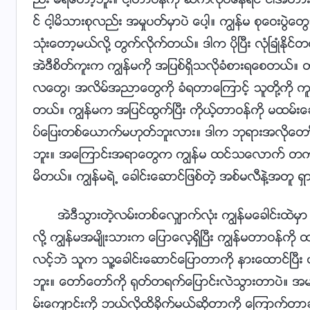
ည္း မရေတာ့ဘူး။ ငါ့တာဝန္ကို ဆက္လုပ္ေနရင္ ငါအတားအ
င္ ငါ့မိသားစုလည္း အမႈပတ္မွာပဲ ေပါ့။ ကြၽန္မ စုေဝးပြဲေ
သုံးေတာ့မယ္လို႔ တြက္လိုက္တယ္။ ဒါက ပိုၿပီး လုံၿခဳံႏိုင
အဲဒီစိတ္ကူးက ကြၽန္မကို အျပစ္ရွိသလိုခံစားရေစတယ္။
လေတြ၊ အလိမ္အညာေတြကို ခံရတာေၾကာင့္ သူတို႔ကို ကူညီၿ
တယ္။ ကြၽန္မက အျပင္ထြက္ၿပီး ကိုယ့္တာဝန္ကို မထမ္းေဆာင
ပ္ေျပးတစ္ေယာက္မဟုတ္ဘူးလား။ ဒါက ဘုရားအလိုေတာ္နဲ႔ မ
ဘူး။ အေၾကာင္းအရာေတြက ကြၽန္မ ထင္သေလာက္ တကယ္တမ္းမ႐
မိတယ္။ ကြၽန္မရဲ႕ ေခါင္းေဆာင္ျဖစ္တဲ့ အစ္မလီနဲ႔အတူ ရွာ
အဲဒီသြားတဲ့လမ္းတစ္ေလွ်ာက္လုံး ကြၽန္မေခါင္းထဲ
လို႔ ကြၽန္မအမ်ိဳးသားက ေျပာေလ့ရွိၿပီး ကြၽန္မတာဝန္ကို
လင့္ဘဲ သူက သူ႔ေခါင္းေဆာင္ေျပာတာကို နားေထာင္ၿပီး
ဘူး။ ေတာ္ေတာ္ကို ႐ုတ္တရက္ေျပာင္းလဲသြားတာပဲ။ အမ်ာ
မ္းေက်ာင္းကို ဘယ္လိုထိခိုက္မယ္ဆိုတာကို ေၾကာက္တာဆ