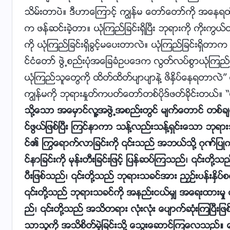
သိမ္းတာပဲ။ ဒီဟာေၾကာင့္ ကြၽန္မ ေတာ္ေတာ္ကို အေနရထ
က ဖန္ဆင္းခဲ့တာ။ ယုံၾကည္ျခင္းရွိၿပီး ဘုရားကို ကို
ကို ယုံၾကည္ျခင္းရွိခြင့္မေပးတာလဲ။ ယုံၾကည္ျခင္းရွိတ
င္ငံေတာ္ ဖြဲ႕စည္းပုံအေျခခံဥပေဒက လြတ္လပ္စြာယုံၾကည
ယုံၾကည္သူေတြကို ထိတ္ထိတ္ပ်ာပ်ာနဲ႔ ဖိႏွိပ္ေနရတာလဲ” ေ
ကြၽန္မကို ဘုရားႏႈတ္ကပတ္ေတာ္တစ္ပိုဒ္ဖတ္ခိုင္းတယ္။ “
သို႔ေသာ အေမွာင္လူ႔အဖြဲ႕အစည္းတြင္ မ်က္ေတာင္ တစ္ခ်
င္ဖြယ္ျဖစ္ၿပီး ၾကင္နာကာ သန္႔လည္းသန႔္ရွင္းေသာ ဘုရာ
င္၏ ႂကြေရာက္လာျခင္းကို ၎သည္ အဘယ္သို႔ ဂုဏ္ျပဳ
င္နာျခင္းကို မုန္းတီးျခင္းျဖင့္ ျပန္ဆပ္ၾကသည္၊ ၎
ပီးျဖစ္သည္၊ ၎တို႔သည္ ဘုရားသခင္အား ညႇဥ္းပန္းႏွိပ္စ
၎တို႔သည္ ဘုရားသခင္ကို အနည္းငယ္မွ် အေရးထားမႈ
ည္၊ ၎တို႔သည္ အသိတရား လုံးလုံး ေပ်ာက္ဆုံးၾကၿပီးျဖ
သာသူကို အသိစိတ္မဲ့ျခင္းသို႔ ေသြးေဆာင္ၾကေလသည္။ 