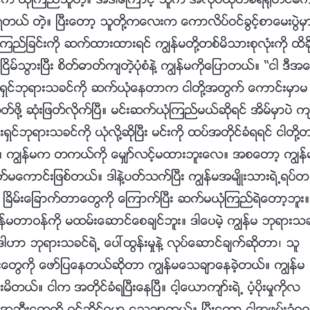
္က ယုံၾကည္သူတဲ့။ အဲဒါေၾကာင့္ သူက အလုပ္ထုတ္ခံရ႐ုံတင္မ
ယ္ တဲ့။ ၿပီးေတာ့ သူတို႔ကေလးက ေကာလိပ္ဝင္ခြင့္စာေမးပြဲမွ
ကည္ျခင္းကို ဆက္ထားထားရင္ ကြၽန္မတို႔တစ္မိသားစုလုံးကို ထိခိ
သြားၿပီး စိတ္ဓာတ္က်တဲ့ပုံစံနဲ႔ ကြၽန္မကိုေျပာတယ္။ “ငါ ဒီအေ
ုးရွင္ဘုရားသခင္ကို ဆက္ယုံေနတာက ငါတို႔အတြက္ ေကာင္းမွာမ
တ္ဖို႔ ဆုံးျဖတ္လိုက္ၿပီ။ မင္းဆက္ယုံၾကည္မယ္ဆိုရင္ အိမ္မွာပဲ က
းရွင္ဘုရားသခင္ကို ယုံလို႔ဆိုၿပီး မင္းကို ထပ္အတိုင္ခံရရင္ ငါတို႔
ု႔လား။ ကြၽန္မက တကယ္ကို ေမွ်ာ္လင့္မထားဘူးေလ။ အစေတာ့ ကြၽန္
မေကာင္းျဖစ္တယ္။ ဒါနဲ႔ပတ္သက္ၿပီး ကြၽန္မအမ်ိဳးသားရဲ႕ရပ္တ
 ၿခိမ္းေျခာက္တာေတြကို ေၾကာက္ၿပီး ဆက္မယုံၾကည္ရဲေတာ့ဘူး။
ၽန္မတာဝန္ကို မထမ္းေဆာင္ေစခ်င္ဘူး။ ဒါေပမဲ့ ကြၽန္မ ဘုရားသ
 ဒါဟာ ဘုရားသခင္ရဲ႕ ေပၚထြန္းမႈနဲ႔ လုပ္ေဆာင္ခ်က္ဆိုတာ၊ သူ
ရားေတြကို ေဖာ္ျပေနတယ္ဆိုတာ ကြၽန္မေသခ်ာေနခဲ့တယ္။ ကြၽန္မ
ိတယ္။ ငါက အတိုင္ခံရၿပီးေနၿပီ။ ငါ့ေယာက်ာ္းရဲ႕ ပံ့ပိုးမႈကိုလ