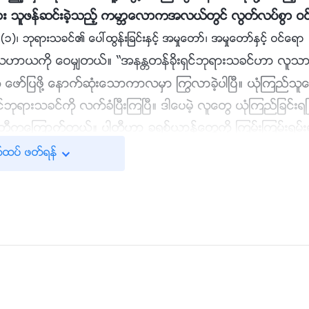
ား သူဖန္ဆင္းခဲ့သည့္ ကမာၻေလာကအလယ္တြင္ လြတ္လပ္စြာ ဝင
၁)၊ ဘုရားသခင္၏ ေပၚထြန္းျခင္းႏွင့္ အမႈေတာ္၊ အမႈေတာ္ႏွင့္ ဝင္ေရာ
တ္သဟာယကို ေဝမွ်တယ္။ “အနႏၲတန္ခိုးရွင္ဘုရားသခင္ဟာ လူသာ
ု ေဖာ္ျပဖို႔ ေနာက္ဆုံးေသာကာလမွာ ႂကြလာခဲ့ပါၿပီ။ ယုံၾကည္သူ
ဘုရားသခင္ကို လက္ခံၿပီးၾကၿပီ။ ဒါေပမဲ့ လူေတြ ယုံၾကည္ျခင္းရၿ
ို ပါတီကေၾကာက္တယ္။ ပါတီဟာ ခရစ္ယာန္ေတြကို ၾကမ္းၾကမ္းရမ္း
္အဆက္ဆက္ကို ဆြဲထည့္ရင္းနဲ႔ အနႏၲတန္ခိုးရွင္ဘုရားသခင္အသင္းေ
္ထပ္ ဖတ္ရန္
စုံကို အသုံးျပဳတယ္။ သူတို႔ဟာ အသင္းေတာ္ကို ေစာ္ကားၿပီး အသ
ဲ႔ ရပ္တည္ေအာင္ လွည့္စားဖို႔အတြက္၊ သူတို႔ရဲ႕ အာဏာရွင္အုပ္စိုး
ဳတ္တဲ့ ရည္႐ြယ္ခ်က္ကိုရဖို႔အတြက္ ေကာလာဟလမ်ိဳးစုံကို လုပ္ႀကံခဲ့တ
ုးယုတ္တဲ့ မေကာင္းဆိုးဝါးတစ္သိုက္ပဲ။ ႏိုင္ငံျခားမွာ သူတို႔က
ျပာတယ္။ ဒါေပမဲ့ ဒါက ကမာၻေပၚက လူေတြကို လိမ္ညာၿပီး ႀကိဳ
ေက်ာက္ယြမ္အမႈက စီစီပီက အနႏၲတန္ခိုးရွင္ဘုရားသခင္အသင္း
အမႈအတုတစ္ခုကို ဖန္တီးေနတာပါ။ သေဘာထားကြဲလြဲသူဘယ္သူကိုမ