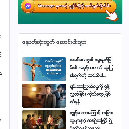
ာ
ေနာက္ဆုံးထြက္ ေဆာင္းပါးမ်ား
္
သခင္ေယရႈ၏ ေ႐ြးႏႈတ္ျခ
င္း၏ အမွန္တကယ္ ထူးျ
အ
ခားခ်က္ကို သင္သိပါ
သလား။
ခ်မ္းသာႂကြယ္ဝမႈကို စြန႔္
လႊတ္ျခင္း ကိုယ္ေတြ႕ျဖစ္
ရပ္မွန္
ကြၽန္မ ဘာေၾကာင့္ အျခား
မ
သူမ်ားႏွင့္ အစဥ္သျဖင့္ ၿပိဳ
င္ဆိုင္ေနခဲ့သနည္း