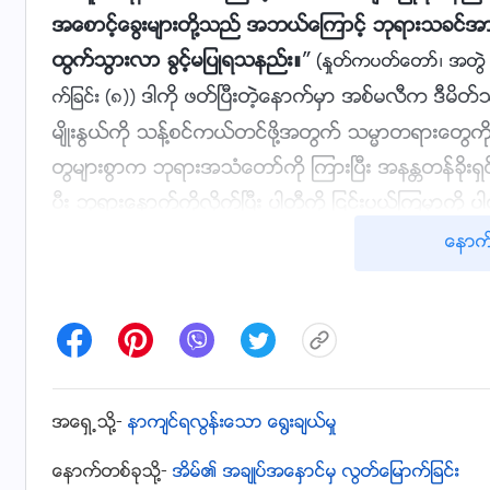
အေစာင့္ေခြးမ်ားတို႔သည္ အဘယ္ေၾကာင့္ ဘုရားသခင္အ
ထြက္သြားလာ ခြင့္မျပဳရသနည္း။
”
(ႏႈတ္ကပတ္ေတာ္၊ အတြဲ (
ဒါကို ဖတ္ၿပီးတဲ့ေနာက္မွာ အစ္မလီက ဒီမိ
က္ျခင္း (၈))
မ်ိဳးႏြယ္ကို သန္႔စင္ကယ္တင္ဖို႔အတြက္ သမၼာတရားေတြကိ
တြမ်ားစြာက ဘုရားအသံေတာ္ကို ၾကားၿပီး အနႏၲတန္ခိုးရွင္
ပီး ဘုရားေနာက္ကိုလိုက္ၿပီး ပါတီကို ျငင္းပယ္ၾကမွာက
မ္းဖမ္းဆီးဖိႏွိပ္ၿပီး ခရစ္ယာန္မိသားစုေတြရဲ႕ မ်ိဳးဆက
ေနာက
တာ္ကို ရႈတ္ခ်ၿပီး ေစာ္ကားဖို႔အတြက္ နည္းဗ်ဴဟာေပါင္း
ရဖ်က္ဖို႔အတြက္၊ လူေတြကို ဘုရားကိုဆန္႔က်င္ၿပီး သူတို႔န
ကို ထိန္းသိမ္းျခင္းျဖစ္တဲ့ သူတို႔ရဲ႕ ႐ိုင္းစိုင္းၾကမ္းၾက
ယ္။ ပါတီဟာ ဘုရားကိုမုန္းတီးတဲ့၊ ဘုရားကိုဆန္႔က်င္တဲ့ ဆိ
ဘာသာေရးလြတ္လပ္ခြင့္ကို အားေပးတယ္လို႔ အခိုင္အမာေ
အေရွ႕သို႔-
နာက်င္ရလြန္းေသာ ေ႐ြးခ်ယ္မႈ
ကိုင္ျခယ္လွယ္ဖို႔အတြက္သက္သက္ပဲ။ အခု ဒီ ေမလ ၂၈ 
ေနာက္တစ္ခုသို႔-
အိမ္၏ အခ်ဳပ္အေႏွာင္မွ လြတ္ေျမာက္ျခင္း
တာ္ကို ရႈတ္ခ်ၿပီး နာမည္ပ်က္ေအာင္လုပ္ဖို႔အတြက္ 