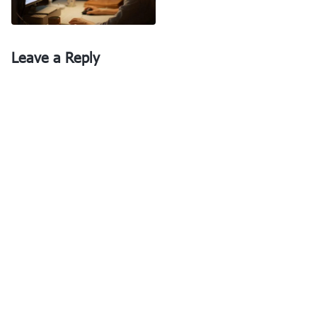
ကြၽန္မတို႔ လုပ္ခဲ့သည့္ အလုပ္ကို ျပန္ဆန္းစစ္သည့္အခါမွ
သာ ကြၽန္မတာဝန္ယူထားသည့္ ယုံၾကည္သူအသစ္ ထက္ဝ
Leave a Reply
က္နီးပါးက စုေဝးပြဲမ်ားကို ပုံမွန္ မတက္ေနမွန္း ေတြ႕ရသည္။
ကြၽန္မအံ့ဩသြား၏။ ယင္းမွာ မည္သို႔ျဖစ္ႏိုင္ရသနည္း။ အစ္
မက်န္းက “ယုံၾကည္သူအသစ္ေတြကို အစ္မက ဘာလို႔ အၿမဲ
စာေရးပို႔ေနရတာလဲ။ သူတို႔ကို ဘာလို႔ တစ္ခါမွ တိုက္႐ိုက္ စ
ကားမေျပာတာလဲ” ဟု ကြၽန္မကို ေမးသည္။ ကြၽန္မသူ႔ကို
မေျပာျပခ်င္ေသာေၾကာင့္ တအင္းအင္း တအဲအဲသာ လုပ္ျပ
လိုက္သည္။ သူတို႔ ျပႆနာႏွင့္ အခက္အခဲမ်ားကို ေျဖရွ
င္းေပးရန္ သူတို႔ႏွင့္ တိုက္႐ိုက္စကားေျပာလိုက္ပါက အ
ခ်ိဳ႕သည္ စုေဝးပြဲမ်ား ပုံမွန္ စတက္လာၾကမည္ကို ကြၽန္မသိ
သည္။ သို႔ေသာ္ ကြၽန္မ၏ အားနည္းခ်က္မ်ားကို ျပမိမည္
စိုး၍ စာေရးပို႔ျခင္းကိုသာ အားကိုးခဲ့၏။ ယင္းက ဤအက်ိဳး
ဆက္ကို ျဖစ္ေစခဲ့ျခင္း ျဖစ္သည္။