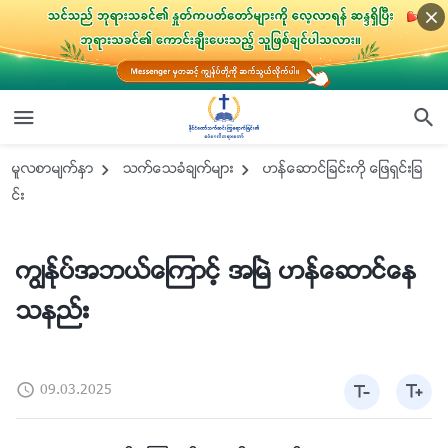
မူလစာမ်က္ႏွာ
သက္ေသခံခ်က္မ်ား
ဟန္ေဆာင္ျခင္းကို ေျဖရွင္းျခ
င္း
ကြၽန္ုပ္အဘယ္ေၾကာင့္ အၿမဲ ဟန္ေဆာင္ေန
သနည္း
09.03.2025