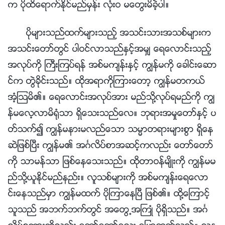
က ပိုထိေရာက္ႏိုင္မည္မွန္း လုံးဝ မေတြးမိခဲ့ပါ။
ပိုမ်ားသည္ထက္မ်ားသည့္ အသင္းသားအသစ္မ်ားက
အသင္းေတာ္တြင္ ပါဝင္လာသည္ႏွင့္အမွ် ေရေလာင္းသည့္
အလုပ္ကို ႀကီးၾကပ္ရန္ အစ္မက်န္းႏွင့္ ကြၽန္မကို ေခါင္းေဆာ
င္က တြဲခိုင္းသည္။ ထိုအရာကိုၾကားေတာ့ ကြၽန္မတကယ္
အံ့ဩမိ၏။ ေရေလာင္းအလုပ္အား မည္သို႔လုပ္ရမည္ကို ကြၽ
န္မေလ့လာမိ႐ုံသာ ရွိေသးသည္ေလ။ ဘုရားအမႈေတာ္ႏွင့္ ပ
တ္သက္၍ ကြၽန္မနားမလည္ေသာ သမၼာတရားမ်ားစြာ ရွိေန
ဆဲျဖစ္ၿပီး ကြၽန္မ၏ အဂၤလိပ္စာအဆင့္ကလည္း ေတာ္ေတာ္
ကို သာမန္သာ ျဖစ္ေနေသးသည္။ ထိုတာဝန္မ်ိဳးကို ကြၽန္မမ
ည္သို႔ယူႏိုင္မည္နည္း။ လူသစ္မ်ားကို အစ္မက်န္းေရေလာ
င္းေနသည္မွာ ကြၽန္မထက္ ပိုၾကာေနၿပီ ျဖစ္၏။ ထို႔ေၾကာင့္
သူသည္ အဘက္ဘက္တြင္ အေတြ႕အႀကဳံ ပိုရွိသည္။ အဂၤ