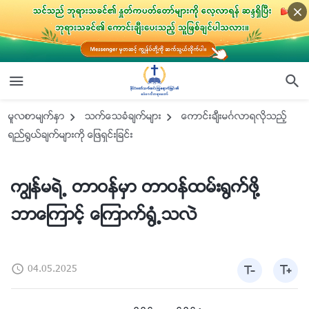
မူလစာမ်က္ႏွာ
သက္ေသခံခ်က္မ်ား
ေကာင္းခ်ီးမဂၤလာရလိုသည့္
ရည္႐ြယ္ခ်က္မ်ားကို ေျဖရွင္းျခင္း
ကြၽန္မရဲ႕ တာဝန္မွာ တာဝန္ထမ္း႐ြက္ဖို႔
ဘာေၾကာင့္ ေၾကာက္႐ြံ႕သလဲ
04.05.2025