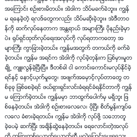
အေၾကာင္း စဥ္းစားမိတယ္။ အဲဒါက သိပ္မခက္ခဲဘူး။ ကြၽန္
မ ရေနခဲ့တဲ့ ရလဒ္ေတြကလည္း သိပ္မဆိုးခဲ့ဘူး။ အဲဒီတာဝ
န္ကို ဆက္လုပ္ေနတာက အႏၲရာယ္ အမ်ားႀကီး ပိုနည္းခဲ့မွာ
ပဲ။ ႐ုပ္ရွင္ထုတ္လုပ္ေရးအလုပ္ကို လုပ္ရတာကေတာ့ အ
မ်ားႀကီး ကြာျခားခဲ့တယ္။ ကြၽန္မအတြက္ တကယ္ကို ခက္ခဲ
ခဲ့တယ္။ ကြၽန္မ အရင္က အဲဒါကို လုပ္ခဲ့တုန္းက ျပစ္မွားမႈတ
ခ်ိဳ႕ က်ဴးလြန္ခဲ့ၿပီးၿပီ။ ဒီတစ္ခါ ငါ ေကာင္းေကာင္းမလုပ္ႏိုင္ခဲ့
ရင္ႏွင့္ ေႏွာင့္ယွက္မႈေတြ၊ အဖ်က္အေမွာင့္လုပ္တာေတြ တ
စ္ခုခု ျဖစ္ေစခဲ့ရင္ ဖယ္ရွားရွင္းလင္းခံရရင္ခံရႏိုင္တာကို ကြၽန္
မ ေၾကာက္ခဲ့တယ္။ ကြၽန္မမွာ ဘာထြက္ေပါက္မွ မရွိဘူး ျဖ
စ္ေနခဲ့တယ္။ အဲဒါကို စဥ္းစားေလေလ၊ ပိုၿပီး စိတ္မြန္းက်ပ္ေ
လေလ ခံစားခဲ့ရတယ္။ ကြၽန္မ အဲဒါကို လုပ္ဖို႔ သေဘာတူ
ခဲ့ေပမဲ့ ဆက္ၿပီး အခ်ိန္ဆြဲေနခဲ့တယ္။ ေရေလာင္းတဲ့အလုပ္
ကို တျခားတစ္ေယာက္ေယာက္ဆီ မလႊဲေျပာင္းေပးရေသး