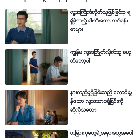
အားစိုက္ဖို႔ အားေပးလိုက္တယ္။ အဲဒီေနာက္ေတာ့ သူက ေ
လူ႔အႀကိဳက္လိုက္သူျဖစ္ျခင္းမွ ရ
နာင္တမရေသးဘူး။ သူ႔ရဲ႕ ျဖစ္ကတတ္ဆန္း နည္းလမ္းက ပို
ရွိခဲ့သည့္ ခါးသီးေသာ သင္ခန္း
ပိုဆိုးလာၿပီး ေနာက္ဆုံးမွာ အထုတ္ခံလိုက္ရတယ္။ ညီမက
စာမ်ား
ကိုယ့္ကိုယ္ကိုယ္ ဆင္ျခင္မၾကည့္ခဲ့ဘူး။ ဒီကိစၥက အတိတ္
မွာပဲ က်န္ခဲ့သလို ျဖစ္သြားတယ္။
ကြၽန္မ လူ႔အႀကိဳက္လိုက္သူ မဟု
တ္ေတာ့ပါ
ေနာက္ပိုင္းမွာ ဘုရားႏႈတ္ကပတ္ေတာ္တစ္ပိုဒ္ကို ညီမ
ဖတ္ၿပီး ညီမအေျခအေနကို နည္းနည္းနားလည္သြားတယ္။
အနႏၲတန္ခိုးရွင္ ဘုရားသခင္ ေျပာသည္မွာ- “
လူတို႔၏ အျပဳ
နားလည္မႈရွိျခင္းသည္ ေကာင္းမြ
အမူႏွင့္ အျခားလူတို႔အေပၚ ဆက္ဆံျခင္းကို ဘုရားႏႈတ္ကပ
န္ေသာ လူ႔သဘာဝရွိျခင္းကို
တ္ေတာ္မ်ားအေပၚ အေျခခံရမည္။ ဤသည္မွာ လူသား၏ ျ
ဆိုလိုသေလာ
ပဳမူေနထိုင္ျခင္းအတြက္ အေျခခံအက်ဆုံး စည္းမ်ဥ္းျဖစ္သ
ည္။ လူတို႔သည္ လူသား၏ ျပဳမူေနထိုင္ျခင္း စည္းမ်ဥ္းမ်ား
ကို နားမလည္လွ်င္ သမၼာတရားကို မည္သို႔ လက္ေတြ႕လုပ္ေ
တျခားလူေတြရဲ႕အမွားေတြအေပၚ