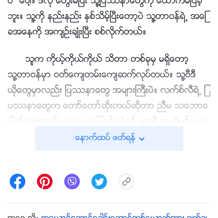
ပဲ” ေပါ့။ ဒီလို ေတြးမိၿပီး သူ႔ျပႆနာေတြကို ေထာက္မျပခဲ့
ဘူး။ သူ႔ကို နည္းနည္း ႏွစ္သိမ့္ၿပီးေတာ့ပဲ သူ႔တာဝန္ရဲ႕ အေျ
ခအေနကို အက်ဥ္းခ်ဳံးၿပီး စစ္လိုက္တယ္။
သူက ကိုယ့္ကိုယ္ကိုယ္ သိတာ တစ္ခုမွ မရွိေတာ့
သူ႔တာဝန္မွာ ဝတ္ေက်တမ္းေက်ဆက္လုပ္တယ္။ သူ႔ဗီဒီ
ယိုေတြမွာလည္း ျပႆနာေတြ အမ်ားႀကီးပဲ။ လက္စ္လီရဲ႕ ျ
ပႆနာေတြက ေတာ္ေတာ္ဆိုးတယ္ဆိုတာ ညီမ သေဘာေ
ပါက္သြားတယ္။ သူက မေျပာင္းလဲရင္ သူ႔ကို ထုတ္ပစ္ရမွာ။
ေနာက္ပိုင္းက်ေတာ့ ညီမ ေနာက္တစ္ခါ သူ႔ဆီ သြားၿပီး မိ
ေနာက္ထပ္ ဖတ္ရန္
တ္သဟာယဖြဲ႕တယ္။ ဒီတစ္ခါေတာ့ သူ႔ျပႆနာေတြကို ေ
သခ်ာေပါက္ ေထာက္ျပမယ္လို႔ ေတြးမိတယ္။ ဒါေပမဲ့ ညီမ
ထိုင္လိုက္တာနဲ႔ စကားလုံးေတြက ပါးစပ္ထဲမွာ တစ္ေနျပန္
တယ္။ သူ႔ျပႆနာေတြကိုလည္း သတိထားမိေအာင္ လုပ္ရ
င္းနဲ႔ သူ႔ကိုလည္း အေနရမခက္ေအာင္ ဘယ္လိုေျပာရမယ္