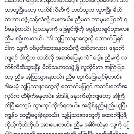
င္ေအာင္၊ ေျပာင္းလဲႏိုင္ေအာင္ေပါ့။ ညီမအလုပ္ေဖာ္က သေ
ဘာတူၿပီးေတာ့ လက္စ္လီဆီကို ဘယ္သူက သြားၿပီး မိတ္
သဟာယဖြဲ႕သင့္လဲလို႔ ေမးတယ္။ ညီမက ဘာမွမေျပာဘဲ ရ
ပ္ေနခဲ့တယ္။ ျပႆနာကို ေျဖရွင္းဖို႔ကို မစြန႔္စားခ်င္ဘူးေလ။
ညီမ စဥ္းစားတယ္။ “ငါ သူ႔ျပႆနာေတြကို ေထာက္ျပရင္
ငါက သူ႔ကို ပစ္မွတ္ထားေနတယ္လို႔ ထင္မွာလား။ ေနာက္
က်ရင္ ငါတို႔က ဘယ္လို အဆင္ေျပမွာလဲ” ေပါ့။ ညီမကို လ
က္စ္လီဆီသြားၿပီး မိတ္သဟာယဖြဲ႕ဖို႔ လူတိုင္းက အႀကံျပဳေ
တာ့ ညီမ အံ့ဩသြားရတယ္။ ညီမ ထြက္ေျပးခ်င္ခဲ့တယ္။
ဒါေပမဲ့ သူ႔ျပႆနာေတြကို ေထာက္မျပရင္ အသင္းေတာ္အ
လုပ္က ထိခိုက္ေနမွာပဲ။ အဲဒါနဲ႔ ေနာက္ဆုံးက်ေတာ့ အံႀကိ
တ္ၿပီးေတာ့ပဲ သြားလုပ္လိုက္ရတယ္။ အခ်ိန္နည္းနည္းယူၿပီး
ကြၽန္မ သတၱိေမြးခဲ့ရတယ္။ သူ႔ျပႆနာေတြကို ေထာက္ျပဖို႔
ကိုယ့္ကိုယ္ကိုယ္ အားေပးတယ္။ ညီမ ေခါင္းထဲမွာ သူ႔ကို ေျ