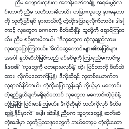
ညီမ ေက်ာင္းတုန္းက အတန္းေဖာ္တခ်ိဳ႕ အရမ္းပြင့္လ
င္းတာကို ညီမ သတိထားမိတယ္။ တျခားလူေတြ မွားေနတာ
ကို သူတို႔ျမင္ရင္ မွားတယ္လို႔ တဲ့တိုးေျပာခ်လိုက္တာပဲ။ ဒါေၾ
ကာင့္ လူေတြက ခဏခဏ စိတ္ဆိုးၿပီး သူတို႔ကို ေရွာင္ၾကတ
ယ္။ ညီမ စဥ္းစားမိတယ္။ “ဒီလူေတြက ထုံလွခ်ည္လား။
လူေတြေျပာၾကတယ္။ ‘မိတ္ေဆြေကာင္းမ်ား၏အျပစ္မ်ား
အေပၚ ႏႈတ္ဆိတ္ျခင္းသည္ ခင္မင္မႈကို ၾကာရွည္ေကာင္းမြ
န္ေစ၏’ ‘လူေတြကို မတရားမလုပ္နဲ႔’ တဲ့။ ျမင္တာကို စိတ္ထဲ
ထား၊ လိုက္မေထာက္ျပနဲ႔။ ဒီလိုဆိုရင္ လူတစ္ေယာက္က
လူရာဝင္ႏိုင္တယ္။ တဲ့တိုးေျပာလြန္းရင္ ကိုယ့္မွာ မေကာင္း
တဲ့ရည္႐ြယ္ခ်က္မရွိရင္ေတာင္ လူေတြက မေကာင္းတဲ့ပုံစံနဲ႔
တုံ႔ျပန္ၿပီး ျငင္းဆန္ၾကမယ္။ ဒီလိုဆိုရင္ ဘယ္လိုလုပ္ မိတ္ေ
ဆြဖြဲ႕ႏိုင္မွာလဲ” ေပါ့။ အဲဒါနဲ႔ ညီမက သူမ်ားေတြနဲ႔ ဆက္ဆံ
တဲ့အခါမွာ သူတို႔ျပႆနာေတြကို ဘယ္ေတာ့မွ တဲ့တိုးေထာ