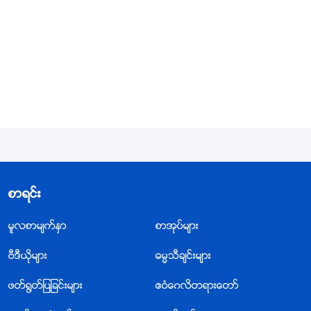
ည္းအားျဖင့္ သမၼာတရားကို လိုက္စားႏိုင္ျခင္းသည္
ေပတ႐ု၏ လမ္းေၾကာင္းႏွင့္ သမၼာတရား လိုက္စားသည့္
လမ္းေၾကာင္းကို ေလွ်ာက္ျခင္းျဖစ္သည္။ ဥပမာအေနျဖင့္
အျခားသူမ်ားႏွင့္ ဆက္ဆံသည့္အခါ မည္သည့္စည္းမ်ဥ္းကို
လိုက္နာသင့္သနည္း။ သင္၏ နဂိုမူလအျမင္က သဟဇာတျ
ဖစ္ျခင္းသည္ အဖိုးထိုက္ရတနာျဖစ္ၿပီး သည္းခံထိန္းခ်ဳပ္ျခင္း
သည္ အလြန္ေကာင္းသည္၊ ၿငိမ္းခ်မ္းမႈကို ထိန္းသိမ္းသင့္သ
ည္၊ အျခားလူမ်ားအား သိကၡာက်ေစျခင္းကို ေရွာင္ၾကဥ္သင့္
သည္၊ မည္သူ႔ကိုမွ် စိတ္အေႏွာင့္အယွက္ မေပးသင့္၊ ဤန
စာရင္း
ည္းအားျဖင့္ အျခားလူမ်ားႏွင့္ ေကာင္းေသာ ဆက္ဆံေရးကို
မူလစာမ်က္ႏွာ
စာအုပ္မ်ား
ရရွိသင့္သည္ဟု ျဖစ္ေကာင္းျဖစ္ႏိုင္သည္။ ဤအျမင္၏ ထိ
န္းခ်ဳပ္ျခင္းကို ခံရၿပီး သင္သည္ အျခားလူမ်ားက မေကာင္းမႈ
ဗီဒီယိုမ်ား
ဓမၼသီခ်င္းမ်ား
မ်ား က်ဴးလြန္သည္ကို၊ သို႔မဟုတ္ စည္းမ်ဥ္းမ်ား ခ်ိဳးေဖာက္
ဖတ္႐ြတ္ျပျခင္းမ်ား
ဧဝံေဂလိတရားေတာ္
သည္ကို မ်က္ျမင္ ျမင္ေတြ႕ေသာအခါတြင္ တိတ္ဆိတ္ေနလိ