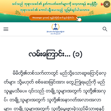
လမ္းေၾကာင္း... (၁)
လမ္းေၾကာင္း... (၁)
မိမိတို႔၏တစ္သက္တာတြင္ မည္သို႔ေသာဆူးေျငာင့္ခလု
တ္မ်ား သို႔မဟုတ္ စစ္ေဆးျခင္းအား ေတြ႕ႀကဳံရမည္ကို မည္
သူမွ်မသိေပ။ ၎သည္ တခ်ိဳ႕သူမ်ားအတြက္ သူတို႔၏အလု
ပ္၊ တခ်ိဳ႕သူမ်ားအတြက္ သူတို႔၏အနာဂတ္အလားအလာ
မ်ား၊ တခ်ိဳ႕သူမ်ားအတြက္ သူတို႔ေမြးဖြားခဲ့သည္မိသားစုႏွင့္