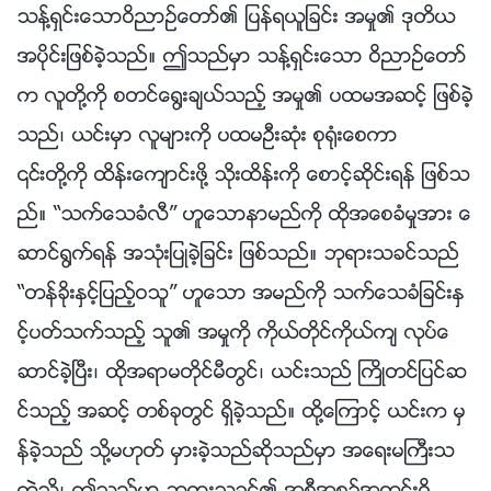
သန္႔ရွင္းေသာဝိညာဥ္ေတာ္၏ ျပန္ရယူျခင္း အမႈ၏ ဒုတိယ
အပိုင္းျဖစ္ခဲ့သည္။ ဤသည္မွာ သန႔္ရွင္းေသာ ဝိညာဥ္ေတာ္
က လူတို႔ကို စတင္ေ႐ြးခ်ယ္သည့္ အမႈ၏ ပထမအဆင့္ ျဖစ္ခဲ့
သည္၊ ယင္းမွာ လူမ်ားကို ပထမဦးဆုံး စု႐ုံးေစကာ
၎တို႔ကို ထိန္းေက်ာင္းဖို႔ သိုးထိန္းကို ေစာင့္ဆိုင္းရန္ ျဖစ္သ
ည္။ “သက္ေသခံလီ” ဟူေသာနာမည္ကို ထိုအေစခံမႈအား ေ
ဆာင္႐ြက္ရန္ အသုံးျပဳခဲ့ျခင္း ျဖစ္သည္။ ဘုရားသခင္သည္
“တန္ခိုးႏွင့္ျပည့္ဝသူ” ဟူေသာ အမည္ကို သက္ေသခံျခင္းႏွ
င့္ပတ္သက္သည့္ သူ၏ အမႈကို ကိုယ္တိုင္ကိုယ္က် လုပ္ေ
ဆာင္ခဲ့ၿပီး၊ ထိုအရာမတိုင္မီတြင္၊ ယင္းသည္ ႀကိဳတင္ျပင္ဆ
င္သည့္ အဆင့္ တစ္ခုတြင္ ရွိခဲ့သည္။ ထို႔ေၾကာင့္ ယင္းက မွ
န္ခဲ့သည္ သို႔မဟုတ္ မွားခဲ့သည္ဆိုသည္မွာ အေရးမႀကီးသ