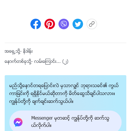
အေရွ႕သို႔-
နိဒါန္း
ေနာက္တစ္ခုသို႔-
လမ္းေၾကာင္း... (၂)
မည္သို႔ေႏွာင္တရေျပာင္းလဲ မွသာလွ်င္ ဘုရားသခင္၏ ကြယ္
ကာျခင္းကို ရရွိႏိုင္မယ္ဆိုတာကို မိတ္ေဆြသိခ်င္ပါသလား။
ကြၽန္ုပ္တို႔ကို ခ်က္ခ်င္းဆက္သြယ္ပါ။
Messenger မွတဆင့္ ကြၽန္ုပ္တို႔ကို ဆက္သြ
ယ္လိုက္ပါ။