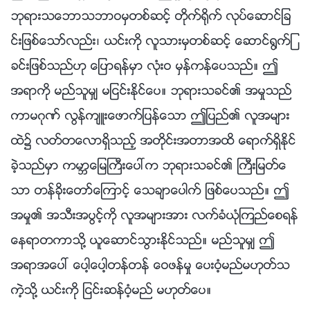
ဘုရားသေဘာသဘာဝမွတစ္ဆင့္ တိုက္႐ိုက္ လုပ္ေဆာင္ျခ
င္းျဖစ္ေသာ္လည္း၊ ယင္းကို လူသားမွတစ္ဆင့္ ေဆာင္႐ြက္ျ
ခင္းျဖစ္သည္ဟု ေျပာရန္မွာ လုံးဝ မွန္ကန္ေပသည္။ ဤ
အရာကို မည္သူမွ် မျငင္းႏိုင္ေပ။ ဘုရားသခင္၏ အမႈသည္
ကာမဂုဏ္ လြန္က်ဴးေဖာက္ျပန္ေသာ ဤျပည္၏ လူအမ်ား
ထဲ၌ လတ္တေလာရွိသည့္ အတိုင္းအတာအထိ ေရာက္ရွိႏိုင္
ခဲ့သည္မွာ ကမာၻေျမႀကီးေပၚက ဘုရားသခင္၏ ႀကီးျမတ္ေ
သာ တန္ခိုးေတာ္ေၾကာင့္ ေသခ်ာေပါက္ ျဖစ္ေပသည္။ ဤ
အမႈ၏ အသီးအပြင့္ကို လူအမ်ားအား လက္ခံယုံၾကည္ေစရန္
ေနရာတကာသို႔ ယူေဆာင္သြားႏိုင္သည္။ မည္သူမွ် ဤ
အရာအေပၚ ေပါ့ေပါ့တန္တန္ ေဝဖန္မႈ ေပးဝံ့မည္မဟုတ္သ
ကဲ့သို႔ ယင္းကို ျငင္းဆန္ဝံ့မည္ မဟုတ္ေပ။