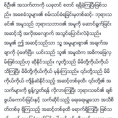
စ္ဦး၏ အသက္တာကို ယခုတင္ စတင္ ရရွိခဲ့ၾကၿပီးျဖစ္သ
ည္။ အေစခံသူမ်ား၏ စမ္းသပ္ခံရျခင္းမွတစ္ဆင့္၊ ဘုရားသ
ခင္၏ အမႈသည္ ဘုရားသဘာဝ၏ အမႈကို ေဆာင္႐ြက္ျခင္း
အဆင့္သို႔ အလိုအေလ်ာက္ အသြင္ေျပာင္းလဲခဲ့သည္။
အမႈ၏ ဤ အဆင့္သည္သာ သူ႔ အမႈမ်ားစြာ၏ အခ်က္အ
ခ်ာကို ပုံေဖာ္ၿပီး၊ ယင္းသည္ သူ၏ အမႈထဲက အဓိကေျခလွ
မ္းျဖစ္သည္ဟု ဆိုႏိုင္သည္။ လူတို႔သည္ မိမိတို႔ကိုယ္ကိုယ္
သိၾကၿပီး မိမိတို႔ကိုယ္ကိုယ္ မုန္းၾကသည္။ ၎တို႔သည္ မိမိ
ကိုယ္ကိုယ္ က်ိန္ဆဲႏိုင္သည့္ အဆင့္တစ္ခုထိ၊ ၎တို႔၏ အ
သက္မ်ားကို စြန္႔လႊတ္ရန္ လိုလားၾကၿပီး ဘုရားသခင္၏ ခ်စ္
ဖြယ္ေကာင္းျခင္းႏွင့္ သက္ဆိုင္သည့္ ေရးေရးမွ်ေသာ အသိစိ
တ္တစ္ခု ရွိၾကသည့္ အဆင့္တစ္ခုထိ ေရာက္ရွိၾကၿပီး ျဖစ္သ