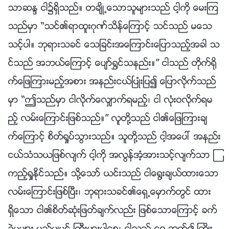
သာဆႏၵ ငါ၌ရွိသည္။ တခ်ိဳ႕ေသာသူမ်ားသည္ ငါ့ကို ေမးၾက
သည္မွာ “သင္၏ရာထူးဂုဏ္သိန္ေၾကာင့္ သင္သည္ မေသ
သင့္ပါ။ ဘုရားသခင္ ေသျခင္းအေၾကာင္းေျပာသည့္အခါ သ
င္သည္ အဘယ္ေၾကာင့္ ေပ်ာ္႐ႊင္သနည္း။” ငါသည္ တိုက္႐ို
က္ေျဖၾကားမည့္အစား အနည္းငယ္ၿပဳံးျပ၍ ေျပာလိုက္သည္
မွာ “ဤသည္မွာ ငါလိုက္ေလွ်ာက္ရမည့္၊ ငါ လုံးဝလိုက္ရမ
ည့္ လမ္းေၾကာင္းျဖစ္သည္။” လူတို႔သည္ ငါ၏ေျဖၾကားခ်
က္ေၾကာင့္ စိတ္ရႈပ္သြားသည္။ သူတို႔သည္ ငါ့အေပၚ အနည္း
ငယ္သံသယျဖစ္လ်က္ ငါ့ကို အလြန္အံ့အားသင့္လ်က္သာ ၾ
ကည့္ရႈႏိုင္သည္။ သို႔ေသာ္ ယင္းသည္ ငါေ႐ြးခ်ယ္ထားေသာ
လမ္းေၾကာင္းျဖစ္ၿပီး၊ ဘုရားသခင္၏ေရွ႕ေမွာက္တြင္ ထား
ရွိေသာ ငါ၏စိတ္ဆုံးျဖတ္ခ်က္လည္း ျဖစ္ေသာေၾကာင့္ ခက္