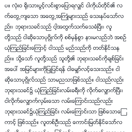
ပ။ လုံးဝ ႐ိုးသားပြင့္လင္းစြာေျပာရလွ်င္ ငါကိုယ္တိုင္၏ လ
က္ေတြ႕က်ေသာ အေတြ႕အႀကဳံမ်ားသည္ ေသးႏုပ္ေသာ္လ
ည္း၊ ဘုရားသခင္သည္ ငါ့အတြက္သက္ေသခံၿပီး၊ လူ
တို႔သည္ ငါဆိုေသာပုဂၢိဳလ္ကို စစ္မွန္စြာ နားမလည္ဘဲ အစဥ္
ယုံၾကည္ျခင္းေၾကာင့္ ငါသည္ မည္သည္ကို တတ္ႏိုင္သန
ည္း။ သို႔ေသာ္ လူတို႔သည္ သူတို႔၏ ဘုရားသခင္ကိုခ်စ္ျခင္း
အေပၚ အျမင္မ်ားကိုျပဳျပင္ရန္ ငါေမွ်ာ္လင့္ေသးသည္။ ငါ
ဆိုေသာပုဂၢိဳလ္သည္ သာမညသာျဖစ္သည္။ ငါသည္လည္း
ဘုရားသခင္၌ ယုံၾကည္ျခင္းလမ္းခရီးကို လိုက္ေလွ်ာက္ၿပီး၊
ငါလိုက္ေလွ်ာက္လွမ္းေသာ လမ္းေၾကာင္းသည္လည္း
ဘုရားသခင္၌ယုံၾကည္ျခင္း လမ္းေၾကာင္းသာ ျဖစ္ေသာေၾ
ကာင့္ ျဖစ္သည္။ လူတစ္ဦးသည္ ေကာင္းျမတ္ႏိုင္ေသာ္လ