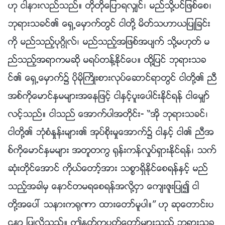
ဟု ငါနားလည္သည္။ တိုတိုေျပာရလွ်င္၊ မည္သို႔ပင္ျဖစ္ေစ၊
ဘုရားသခင္၏ ေရွ႕ေမွာက္တြင္ ငါတို႔ မိတ္သဟာယျပဳျခင္း
ကို မည္သည့္ပုဂၢိဳလ္၊ မည္သည့္အျဖစ္အပ်က္ သို႔မဟုတ္ မ
ည္သည့္အရာကမဆို မရပ္တန႔္ႏိုင္ေပ။ ထို႔ျပင္ ဘုရားသခ
င္၏ ေရွ႕ေမွာက္၌ ပိုမိုႀကိဳးစားလုပ္ေဆာင္ရာတြင္ ငါတို႔၏ ညီ
အစ္ကိုေမာင္ႏွမမ်ားအေနျဖင့္ ငါႏွင့္ပူးေပါင္းႏိုင္ရန္ ငါေမွ်ာ္
လင့္သည္။ ငါသည္ ေအာက္ပါအတိုင္း- “အို ဘုရားသခင္၊
ငါတို႔၏ ဘုံစံႏႈန္းမ်ား၏ အုပ္စိုးမႈေအာက္၌ ငါႏွင့္ ငါ၏ ညီအ
စ္ကိုေမာင္ႏွမမ်ား အတူတကြ ႐ုန္းကန္လႈပ္ရွားႏိုင္ရန္၊ သက္
ဆုံးတိုင္ေအာင္ ကိုယ္ေတာ့္အား သစၥာရွိႏိုင္ေစရန္ႏွင့္ မည္
သည့္အခါမွ ေနာင္တမရေစရန္အလို႔ငွာ ေက်းဇူးျပဳ၍ ငါ
တို႔အေပၚ သနားက႐ုဏာ ထားေတာ္မူပါ။” ဟု ဆုေတာင္းပ
ဌနာ ျပဳလိုသည္။ ဤႏႈတ္ကပတ္ေတာ္မ်ားသည္ ဘုရားသခ