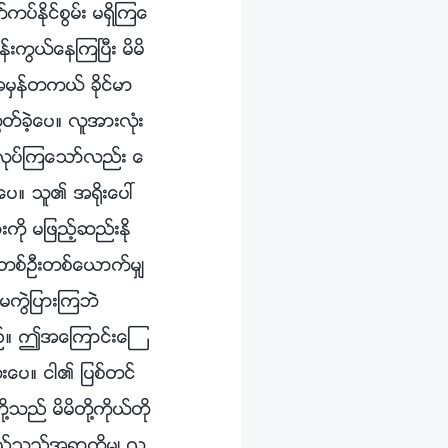
ႏိုင္စြမ္း မရွိၾကေ
းကြယ္ေနၾကၿပီး မိမိ
အမွန္တကယ္ ခိုင္မာ
ႊတ္ခဲ့ေပ။ လူအားလုံး
္လုပ္ၾကေသာ္လည္း ေ
ေပ။ သူ၏ အ႐ိုးေပၚ
ကို မျဖည့္ဆည္းႏို
ူ တစ္ဦးတစ္ေယာက္မွ်
 မကြဲျပားၾကဘဲ
္သည္။ ဤအေၾကာင္းေၾ
သးေပ။ ငါ၏ ျပစ္တင္
္ မိမိတို႔ကိုယ္တို
ည္သည့္အရာကိုမွ် လု