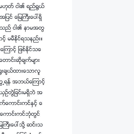
ို႔မဟုတ္ ငါ၏ ရည္႐ြယ္
းအျပင္ ေျမႀကီးေပၚရွိ
းလုံးသည္ ငါ၏ နာမအတြ
့္ မမီႏိုင္ရသနည္း။
ေၾကာင့္ ျဖစ္ႏိုင္သေ
တာင္းဆိုခ်က္မ်ား
 ေ႐ြးခ်ယ္ထားေသာလူ
တြ႕ရန္ အဘယ္ေၾကာင့္
ဥ္တြဲျခင္းမရွိဘဲ အ
္ေကာင္းကင္ႏွင့္ ေ
 ေကာင္းကင္ဘုံတြင္
ျမႀကီးေပၚသို႔ ဆင္းသ