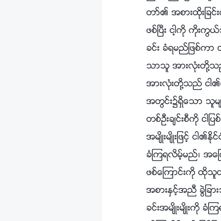
တာ္၏ အစားထိုးျခင္းက
ဖစ္ၿပီး ငါ့ကို ကိုးက
ခင္း ခံရမည္ျဖစ္ကာ 
သာသူ အားလုံးတို႔သည
အားလုံးတို႔သည္ ငါ၏
အတြင္း၌ရွိေသာ သူမ်ာ
တစ္ဦးခ်င္းစီကို ငါ
အမ်ိဳးမ်ိဳးျဖင့္ ငါ၏ႏ
ခံၾကရလိမ့္မည္၊ အေၾက
ဖစ္ေၾကာင္းကို ထိုသူတ
အစားႏွင့္အညီ ခြဲျခား
ခင္းအမ်ိဳးမ်ိဳးကို ခ