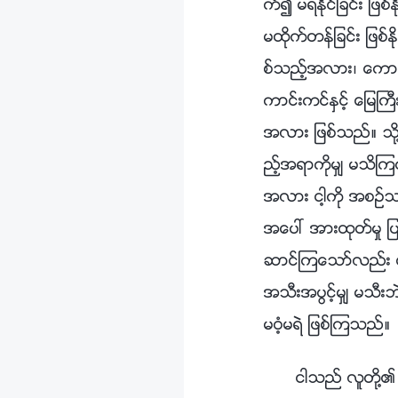
က္၍ မရႏိုင္ျခင္း ျဖစ
မထိုက္တန္ျခင္း ျဖစ
စ္သည့္အလား၊ ေကာင္
ကာင္းကင္ႏွင့္ ေျမ
အလား ျဖစ္သည္။ သို
ည့္အရာကိုမွ် မသိၾက
အလား ငါ့ကို အစဥ္သ
အေပၚ အားထုတ္မႈ ျပဳ
ဆာင္ၾကေသာ္လည္း ၎တ
အသီးအပြင့္မွ် မသီး
မဝံ့မရဲ ျဖစ္ၾကသည္။
ငါသည္ လူတို႔၏