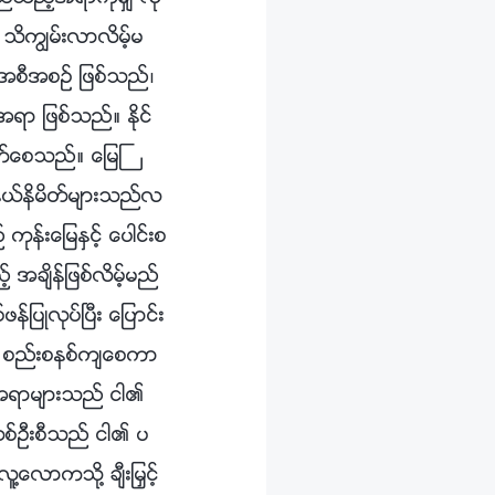
ု သိကြၽမ္းလာလိမ့္မ
၏ အစီအစဥ္ ျဖစ္သည္၊
အရာ ျဖစ္သည္။ ႏိုင္
ြက္ေစသည္။ ေျမႀ
 နယ္နိမိတ္မ်ားသည္လ
ုန္းေျမႏွင့္ ေပါင္းစ
္ အခ်ိန္ျဖစ္လိမ့္မည္
ျပဳလုပ္ၿပီး ေျပာင္း
ကို စည္းစနစ္က်ေစကာ
ဤအရာမ်ားသည္ ငါ၏
ွ တစ္ဦးစီသည္ ငါ၏ ပ
ေလာကသို႔ ခ်ီးျမႇင့္