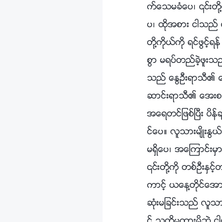
က္ေသမခံေပ၊ ၎တို႔ထ
ပ၊ ထိုအစား ငါသည္ ၎
တို႔ကိုယ္ကို ရင္ဖြ
စြာ မရပ္တည္ခဲ့ဖူးသ
သည္ ေႏြဦးရာသီ၏ ေႏ
ဆာင္းရာသီ၏ ေအးစက္
အေရတင္ျဖစ္ၿပီး ပိန္
င္ေပ။ လူသားမ်ိဳးႏြ
မရွိေပ၊ အေၾကာင္းမွ
၎တို႔ကို တစ္ဦးႏွင့
ကာင့္ ယေန႔တိုင္ေအာ
ဆုံးမျခင္းသည္ လူသ
င္ သတိမထားမိဘဲ ငါ၏