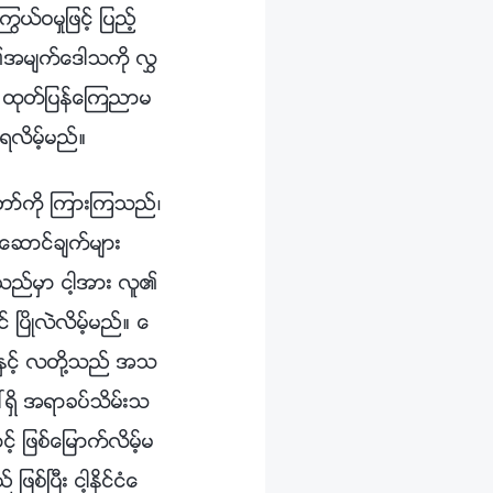
ြယ္ဝမႈျဖင့္ ျပည့္
ငါ၏အမ်က္ေဒါသကို လႊ
ကား ထုတ္ျပန္ေၾကညာမ
ံရလိမ့္မည္။
တာ္ကို ၾကားၾကသည္၊
္ေဆာင္ခ်က္မ်ား
ုသည္မွာ ငါ့အား လူ၏
ၿပိဳလဲလိမ့္မည္။ ေ
နႏွင့္ လတို႔သည္ အသ
ၚရွိ အရာခပ္သိမ္းသ
 ျဖစ္ေျမာက္လိမ့္မ
စ္ၿပီး ငါ့ႏိုင္ငံေ