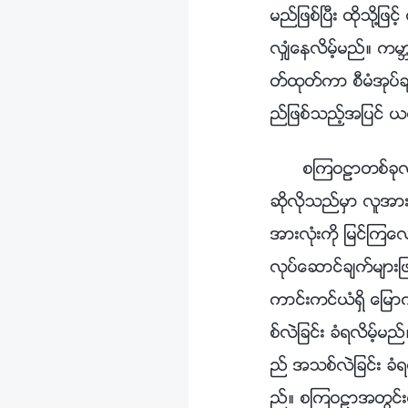
မည္ျဖစ္ၿပီး ထိုသို႔ျ
လွ်ံေနလိမ့္မည္။ ကမ
တ္ထုတ္ကာ စီမံအုပ္ခ
ည္ျဖစ္သည့္အျပင္ ယင္
စၾကဝဠာတစ္ခုလ
ဆိုလိုသည္မွာ လူအား
အားလုံးကို ျမင္ၾကေ
လုပ္ေဆာင္ခ်က္မ်ားျ
ကာင္းကင္ယံရွိ ‌ေျမ
စ္လဲျခင္း ခံရလိမ့္
ည္ အသစ္လဲျခင္း ခံ
ည္။ စၾကဝဠာအတြင္းရွိ 