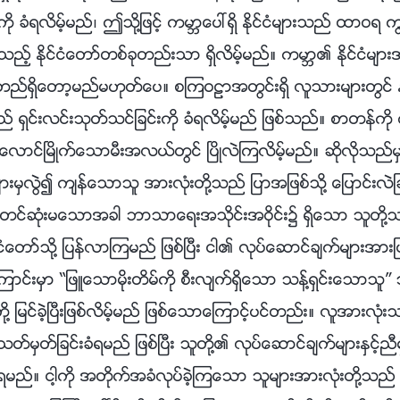
ို ခံရလိမ့္မည္၊ ဤသို႔ျဖင့္ ကမာၻေပၚရွိ ႏိုင္ငံမ်ားသည္ ထာဝရ
ြယ္သည့္ ႏိုင္ငံေတာ္တစ္ခုတည္းသာ ရွိလိမ့္မည္။ ကမာၻ၏ ႏိုင္ငံမ်
တည္ရွိေတာ့မည္မဟုတ္ေပ။ စၾကဝဠာအတြင္းရွိ လူသားမ်ားတြင္ နတ္ဆ
္ ရွင္းလင္းသုတ္သင္ျခင္းကို ခံရလိမ့္မည္ ျဖစ္သည္။ စာတန္ကိ
ေလာင္ၿမိဳက္ေသာမီးအလယ္တြင္ ၿပိဳလဲၾကလိမ့္မည္။ ဆိုလိုသည္မ
းမွလြဲ၍ က်န္ေသာသူ အားလုံးတို႔သည္ ျပာအျဖစ္သို႔ ေျပာင္းလဲျခ
ျပစ္တင္ဆုံးမေသာအခါ ဘာသာေရးအသိုင္းအဝိုင္း၌ ရွိေသာ သူတိ
ိုင္ငံေတာ္သို႔ ျပန္လာၾကမည္ ျဖစ္ၿပီး ငါ၏ လုပ္ေဆာင္ခ်က္မ်ားအားျဖင့
ာင္းမွာ “ျဖဴေသာမိုးတိမ္ကို စီးလ်က္ရွိေသာ သန္႔ရွင္းေသာသူ”
ို႔ ျမင္ခဲ့ၿပီးျဖစ္လိမ့္မည္ ျဖစ္ေသာေၾကာင့္ပင္တည္း။ လူအားလုံးသ
သတ္မွတ္ျခင္းခံရမည္ ျဖစ္ၿပီး သူတို႔၏ လုပ္ေဆာင္ခ်က္မ်ားႏွင့္ညီ
ံၾကရမည္။ ငါ့ကို အတိုက္အခံလုပ္ခဲ့ၾကေသာ သူမ်ားအားလုံးတို႔သည္ ပ