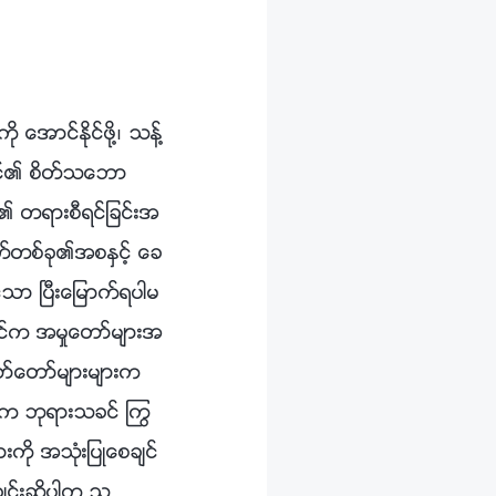
အာင္ႏိုင္ဖို႔၊ သန႔္
သခင္၏ စိတ္သေဘာ
လ၏ တရားစီရင္ျခင္းအ
တ္တစ္ခု၏အစႏွင့္ ေခ
့သာ ၿပီးေျမာက္ရပါမ
သခင္က အမႈေတာ္မ်ားအ
တာ္ေတာ္မ်ားမ်ားက
းက ဘုရားသခင္ ႂကြ
ို အသုံးျပဳေစခ်င္
င္းဆိုပါက သူ