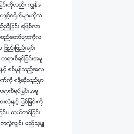
င္းကိုလည္း ကြၽန္ေ
်င့္စ႐ိုက္မ်ားကိုလ
ည္ညိဳျခင္း စျဖစ္လာ
စည္ေတာ္မ်ားကိုလ
ျဖည္းျဖည္းခ်င္း
တရားစီရင္ျခင္းအမႈ
ွင့္ စစ္မွန္သည့္အလ
ဏ္ကို ရဖို႔ဆိုသည္မွာ
ရားစီရင္ျခင္းအမႈ
ွင့္ ျဖစ္ျခင္းကို
ခင္း၊ ကယ္တင္ျခင္း
လြဲလွ်င္၊ မည္သူမွ်