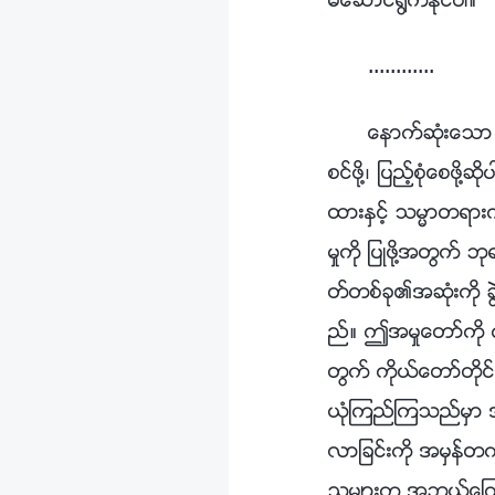
မေဆာင္႐ြက္ႏိုင္ပါ။
............
ေနာက္ဆုံးေသာ က
စင္ဖို႔၊ ျပည့္စုံေ
ထားႏွင့္ သမၼာတရား
မႈကို ျပဳဖို႔အတြက္
တ္တစ္ခု၏အဆုံးကို ခ
ည္။ ဤအမႈေတာ္ကို က
တြက္ ကိုယ္ေတာ္တိုင
ယုံၾကည္ၾကသည္မွာ အ
လာျခင္းကို အမွန္တ
သူမ်ားက အဘယ့္ေၾကာ