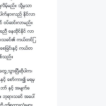
ိမ့္မည္။ သို႔မွသာ
ပါက္နားလည္ ႏိုင္လာ
ြင္ ဝပ္ဆင္းလာမည္။
ညီ ေနထိုင္ႏိုင္ လာ
ဘုရားသခင္၏ ကယ္တင္ျ
စင္ေစျခင္းႏွင့္ ကယ္တ
ျဖစ္သည္။
တြ႕သြားၿပီဆိုပါက၊
ွင့္ ေစာ္ကား၍ မရမွ
ေဘာ္ ႏွင့္ အမ်က္ေ
သည္။ ဘုရားသခင္ အေပၚ
ို ဤစကားလုံးမ်ား