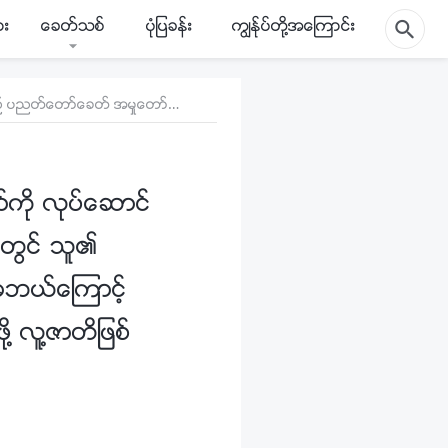
ား
ေခတ္သစ္
ပုံျပခန္း
ကြၽန္ုပ္တို႔အေၾကာင္း
ေမးခြန္း ၄- ဘုရားသခင္သည္ ပညတ္ေတာ္ေခတ္ အမႈေတာ္ကို လုပ္ေဆာင္ရန္ ေမာေရွကို အသုံးျပဳခဲ့၏၊ သို႔ဆိုလွ်င္ ေနာက္ဆုံးေသာ ကာလတြင္ သူ၏ တရားစီရင္ျခင္း အမႈေတာ္ကို လုပ္ေဆာင္ဖို႔ ဘုရားသခင္သည္ အဘယ္ေၾကာင့္ လူတို႔ကို အသုံးမျပဳပါသနည္း။ ယင္းကို သူကိုယ္တိုင္လုပ္ေဆာင္ဖို႔ လူ႔ဇာတိျဖစ္လာဖို႔ရန္ အမွန္တကယ္လိုအပ္ပါသလား။
ကို လုပ္ေဆာင္
ာလတြင္ သူ၏
 အဘယ္ေၾကာင့္
ု႔ လူ႔ဇာတိျဖစ္