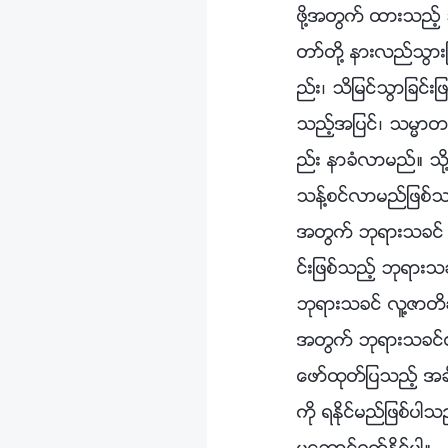
ဖို႔အတြက္ ထားသည့္ 
တာ္တို႔ နားလည္သြားျ
ည္း၊ သိျမင္သြာျခင္း
သည့္အျပင္၊ သမၼာတ
ည္း နာခံလာမည္။ သို
သန႔္စင္လာမည္ျဖစ္သ
အတြက္ ဘုရားသခင္ လူ
င္းျဖစ္သည့္ ဘုရားသခ
ဘုရားသခင္ လူ႔ဇာတိခ
အတြက္ ဘုရားသခင္၏ 
ေဖာ္ထုတ္ျပသည့္ အခ်
ကို ရႏိုင္မည္ျဖစ္ပ