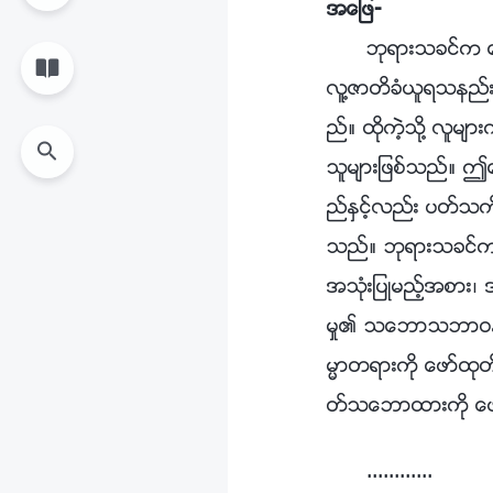
အေျဖ-
ဘုရားသခင္က ေန
လူ႔ဇာတိခံယူရသနည္
ည္။ ထိုကဲ့သို႔ လူ
သူမ်ားျဖစ္သည္။ ဤေမ
ည္ႏွင့္လည္း ပတ္သက္
သည္။ ဘုရားသခင္က ေ
အသုံးျပဳမည့္အစား၊ 
မႈ၏ သေဘာသဘာဝႏွင္
မၼာတရားကို ေဖာ္ထုတ္ျပ
တ္သေဘာထားကို ေဖာ္
............