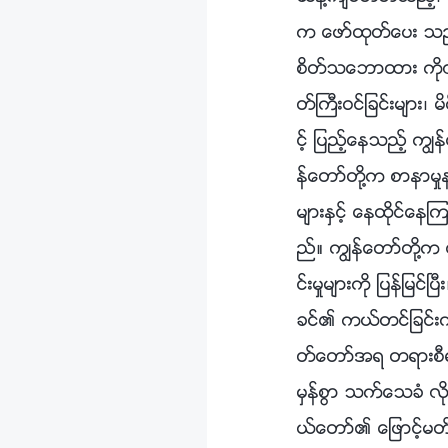
က ေဖာ္ထုတ္ေပး သည္။ 
စိတ္သေဘာထား ကိုလည္
တ္ႀကီးဝင္ျခင္းမ်ား၊ 
င့္ ျပည့္ေနသည့္ က
န္ေတာ္တို႔က စာနာမႈနည
မ်ားႏွင့္ ေနထိုင္ေန
ည္။ ကြၽန္ေတာ္တို႔က
င္းမႈမ်ားကို ျပန္ျမင
ခင္၏ ကယ္တင္ျခင္းကိ
တ္ေတာ္အရ တရားစီရင္ျ
မွန္စြာ သက္ေသခံ လို
ယ္ေတာ္၏ ေျဖာင့္မတ္