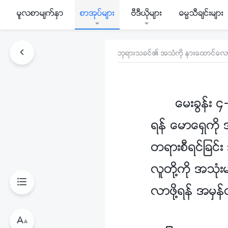
မူလစာမ်က္ႏွာ
စာအုပ္မ်ား
ဗီဒီယိုမ်ား
ဓမၼသီခ်င္းမ်ား
ဘုရားသခင္၏ အသံကို နားေထာင္ေလာ့
ေမးခြန္း
ရန္ ေမာေရွကို 
တရားစီရင္ျခင္
လူတို႔ကို အသုံး
လာဖို႔ရန္ အမ