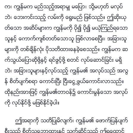
က၊ ကြၽန္မက မည္သည့္အရာမွ် မေျပာ၊ သို႔မဟုတ္ မလုပ္
ဘဲ၊ ေဘးကင္းသည့္ လမ္းကို ေ႐ြးမည္ ျဖစ္သည္။ ဤဆိုးယု
တ္ေသာ အဆိပ္မ်ားက ကြၽန္မကို ပို၍ ပို၍ မယုံၾကည္ရေသာ
သူႏွင့္ ေကာက္က်စ္တတ္ေသာသူ ျဖစ္လာေစၿပီး၊ အျခားသူ
မ်ားကို တစ္ခ်ိန္လုံး ပိုသတိထားေနခဲ့ေစသည္။ ကြၽန္မက ဆ
က္သြယ္ေျပာဆိုဖို႔ႏွင့္ ရင္ဖြင့္ဖို႔ စတင္ လုပ္ေဆာင္ျခင္း မရွိ
ဘဲ၊ အျခားသူမ်ားႏွင့္လုပ္သည့္ ကြၽန္မ၏ အလုပ္သည္ အလြ
န္ စိတ္ပ်က္စရာ ေကာင္းၿပီး ၿငီးေငြ႕ဖြယ္ေကာင္းလာသည္။
ထိုနည္းအားျဖင့္ ကြၽန္မ၏တာဝန္၌ ေကာင္းမြန္ေသာ အလုပ္
ကို လုပ္ႏိုင္ဖို႔ မျဖစ္ႏိုင္ခဲ့ပါ။
ဤအရာကို သတိျပဳမိလ်က္၊ ကြၽန္မ၏ ေဖာက္ျပန္ပ်က္
စီးသည့္ စိတ္သေဘာထားႏွင့္ သက္ဆိုင္သည့္ ဤရႈေထာင့္