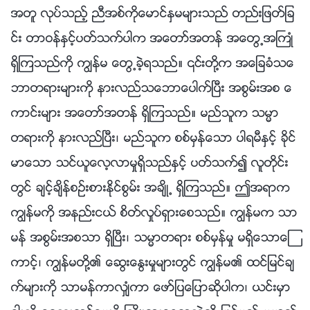
အတူ လုပ္သည့္ ညီအစ္ကိုေမာင္ႏွမမ်ားသည္ တည္းျဖတ္ျခ
င္း တာဝန္ႏွင့္ပတ္သက္ပါက အေတာ္အတန္ အေတြ႕အႀကဳံ
ရွိၾကသည္ကို ကြၽန္မ ေတြ႕ခဲ့ရသည္။ ၎တို႔က အေျခခံသေ
ဘာတရားမ်ားကို နားလည္သေဘာေပါက္ၿပီး အစြမ္းအစ ေ
ကာင္းမ်ား အေတာ္အတန္ ရွိၾကသည္။ မည္သူက သမၼာ
တရားကို နားလည္ၿပီး၊ မည္သူက စစ္မွန္ေသာ ပါရမီႏွင့္ ခိုင္
မာေသာ သင္ယူေလ့လာမႈရွိသည္ႏွင့္ ပတ္သက္၍ လူတိုင္း
တြင္ ခ်င့္ခ်ိန္စဥ္းစားႏိုင္စြမ္း အခ်ိဳ႕ ရွိၾကသည္။ ဤအရာက
ကြၽန္မကို အနည္းငယ္ စိတ္လႈပ္ရွားေစသည္။ ကြၽန္မက သာ
မန္ အစြမ္းအစသာ ရွိၿပီး၊ သမၼာတရား စစ္မွန္မႈ မရွိေသာေၾ
ကာင့္၊ ကြၽန္မတို႔၏ ေဆြးေႏြးမႈမ်ားတြင္ ကြၽန္မ၏ ထင္ျမင္ခ်
က္မ်ားကို သာမန္ကာလွ်ံကာ ေဖာ္ျပေျပာဆိုပါက၊ ယင္းမွာ