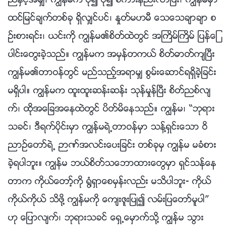
ည္ႏွင့္အမွ်၊ ကြၽန္မက ပို၍ ပို၍ စကားနည္းလာၿပီး၊ ကြၽန္မမွာ
ထင္ျမင္ခ်က္တစ္ခု ရွိလွ်င္ပင္၊ ႏႈတ္မဟမီ ေသေသခ်ာခ်ာ စ
ဥ္းစားရင္း၊ ယင္းကို ကြၽန္မ၏စိတ္ထဲတြင္ အႀကိမ္ႀကိမ္ ျပန္ေျ
ပာင္းေတြးခဲ့သည္။ ကြၽန္မက အမွန္တကယ္ စိတ္ဓာတ္က်ၿပီး
ကြၽန္မ၏တာဝန္တြင္ မည္သည့္အရာမွ် စြမ္းေဆာင္ရရွိခဲ့ျခင္း
မရွိပါ။ ကြၽန္မက ထူးထူးဆန္းဆန္း သုန္မႈန္ၿပီး စိတ္ညစ္လ်
က္၊ ထိုအေျခအေနထဲတြင္ ပိတ္မိေနသည္။ ကြၽန္မ၊ “ဘုရား
သခင္၊ ဒီရက္ပိုင္းမွာ ကြၽန္မရဲ႕တာဝန္မွာ သန႔္ရွင္းေသာ ဝိ
ညာဥ္ေတာ္ရဲ႕ ဉာဏ္အလင္းေပးျခင္း တစ္ခုမွ ကြၽန္မ မခံစား
ခဲ့ရပါဘူး။ ကြၽန္မ ဘယ္စိတ္သေဘာထားေတြမွာ ရွင္သန္ေန
တာက ကိုယ္ေတာ့္ကို ႐ြံရွာေစမွန္းလည္း မသိပါဘူး- ကိုယ္
ကိုယ္ကိုယ္ သိဖို႔ ကြၽန္မကို ေက်းဇူးျပဳ၍ လမ္းျပေတာ္မူပါ”
ဟု ေျပာလ်က္၊ ဘုရားသခင္ ေရွ႕ေမွာက္သို႔ ကြၽန္မ သြား