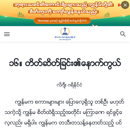
၁၆။ တိတ္ဆိတ္ျခင္း၏ေနာက္ကြယ္
၁၆။ တိတ္ဆိတ္ျခင္း၏ေနာက္ကြယ္
လိဂ်ီး ဂရိႏိုင္ငံ
ကြၽန္မက စကားမ်ားမ်ား ေျပာေလ့ရွိသူ တစ္ဦး မဟုတ္
သကဲ့သို႔ ကြၽန္မ စိတ္ထဲရွိသည့္အတိုင္း မၾကာခဏ ရင္ဖြင့္ေ
လ့လည္း မရွိပါ။ ကြၽန္မက တသီးတသန႔္ေနတတ္သည့္ ပင္