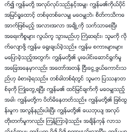
က္၍ ကြၽန္မတို႔ အလုပ္လုပ္သည္ႏွင့္အမွ်၊ ကြၽန္မ၏ကိုယ္ပိုင္
အျမင္ရႈေထာင့္ တစ္ခုတစ္ေလမွ် မေဝမွ်ဘဲ၊ စိတ္ကသိကေ
အာက္ျဖစ္မည့္ အလားအလာ အခ်ိဳ႕ကို သက္သာေစၿပီး
အေရးကိစၥမ်ား လြယ္ကူ သြားမည္ဟု ႀကံဆရင္း၊ သူမကို လို
က္ေလ်ာဖို႔ ကြၽန္မ ေ႐ြးခ်ယ္ခဲ့သည္။ ကြၽန္မ စကားမ်ားမ်ား
မေျပာခဲ့သည့္အတြက္၊ ကြၽန္မတို႔၏ ပူးေပါင္းေဆာင္႐ြက္မႈ
အေျခအေနမွာလည္း အေတာ္အတန္ ၿငီးေငြ႕ဖြယ္ေကာင္းသ
ည္ဟု ခံစားခဲ့ရသည္။ တစ္ခါတစ္ရံတြင္ သူမက ျပႆနာတ
စ္ခုကို ႀကဳံေတြ႕ရၿပီး ကြၽန္မ၏ ထင္ျမင္ခ်က္ကို မေဝမွ်သည့္
အခါ၊ ကြၽန္မတို႔က ပိတ္မိေနတတ္သည္။ ကြၽန္မတို႔၏ ျဖစ္ထြ
န္းမႈက အလြန္နည္းပါးၿပီး ကြၽန္မတို႔၏ ေယဘုယ် အလုပ္
တိုးတက္မႈကလည္း ၾကန႔္ၾကာခဲ့သည္။ အခ်ိန္ကုန္ လာသ