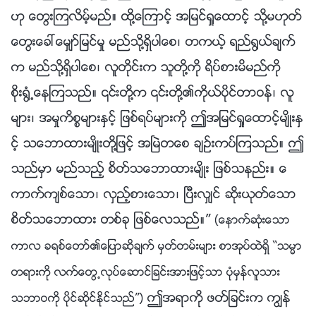
ဟု ေတြးၾကလိမ့္မည္။ ထို႔ေၾကာင့္ အျမင္ရႈေထာင့္ သို႔မဟုတ္
ေတြးေခၚေမွ်ာ္ျမင္မႈ မည္သို႔ရွိပါေစ၊ တကယ့္ ရည္႐ြယ္ခ်က္
က မည္သို႔ရွိပါေစ၊ လူတိုင္းက သူတို႔ကို ရိပ္စားမိမည္ကို
စိုး႐ြံ႕ေနၾကသည္။ ၎တို႔က ၎တို႔၏ကိုယ္ပိုင္တာဝန္၊ လူ
မ်ား၊ အမႈကိစၥမ်ားႏွင့္ ျဖစ္ရပ္မ်ားကို ဤအျမင္ရႈေထာင့္မ်ိဳးႏွ
င့္ သေဘာထားမ်ိဳးတို႔ျဖင့္ အၿမဲတေစ ခ်ဥ္းကပ္ၾကသည္။ ဤ
သည္မွာ မည္သည့္ စိတ္သေဘာထားမ်ိဳး ျဖစ္သနည္း။ ေ
ကာက္က်စ္ေသာ၊ လွည့္စားေသာ၊ ၿပီးလွ်င္ ဆိုးယုတ္ေသာ
စိတ္သေဘာထား တစ္ခု ျဖစ္ေလသည္။”
(ေနာက္ဆုံးေသာ
ကာလ ခရစ္ေတာ္၏ေျပာဆိုခ်က္ မွတ္တမ္းမ်ား စာအုပ္ထဲရွိ “သမၼာ
တရားကို လက္ေတြ႕လုပ္ေဆာင္ျခင္းအားျဖင့္သာ ပုံမွန္လူသား
ဤအရာကို ဖတ္ျခင္းက ကြၽန္
သဘာဝကို ပိုင္ဆိုင္ႏိုင္သည္”)