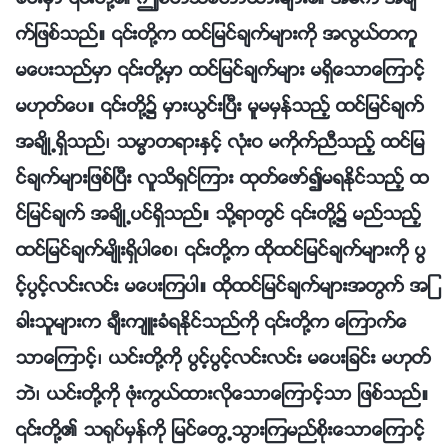
က္ျဖစ္သည္။ ၎တို႔က ထင္ျမင္ခ်က္မ်ားကို အလြယ္တကူ
မေပးသည္မွာ ၎တို႔မွာ ထင္ျမင္ခ်က္မ်ား မရွိေသာေၾကာင့္
မဟုတ္ေပ။ ၎တို႔၌ မွားယြင္းၿပီး မူမမွန္သည့္ ထင္ျမင္ခ်က္
အခ်ိဳ႕ရွိသည္၊ သမၼာတရားႏွင့္ လုံးဝ မကိုက္ညီသည့္ ထင္ျမ
င္ခ်က္မ်ားျဖစ္ၿပီး လူသိရွင္ၾကား ထုတ္ေဖာ္၍မရႏိုင္သည့္ ထ
င္ျမင္ခ်က္ အခ်ိဳ႕ပင္ရွိသည္။ သို႔ရာတြင္ ၎တို႔၌ မည္သည့္
ထင္ျမင္ခ်က္မ်ိဳးရွိပါေစ၊ ၎တို႔က ထိုထင္ျမင္ခ်က္မ်ားကို ပြ
င့္ပြင့္လင္းလင္း မေပးၾကပါ။ ထိုထင္ျမင္ခ်က္မ်ားအတြက္ အျ
ခားသူမ်ားက ခ်ီးက်ဴးခံရႏိုင္သည္ကို ၎တို႔က ေၾကာက္ေ
သာေၾကာင့္၊ ယင္းတို႔ကို ပြင့္ပြင့္လင္းလင္း မေပးျခင္း မဟုတ္
ဘဲ၊ ယင္းတို႔ကို ဖုံးကြယ္ထားလိုေသာေၾကာင့္သာ ျဖစ္သည္။
၎တို႔၏ သ႐ုပ္မွန္ကို ျမင္ေတြ႕သြားၾကမည္စိုးေသာေၾကာင့္