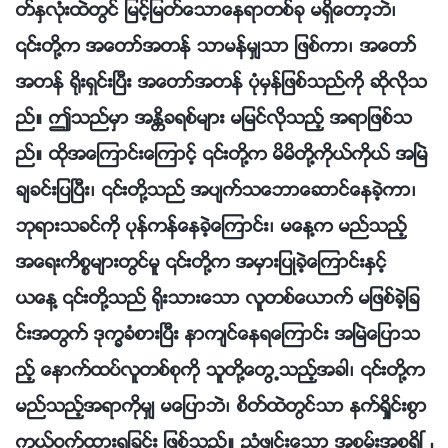
တ္ႏွလုံးထဲတြင္ ျမင့္ျမတ္ေသာေနရာတစ္ခု မရွိေတာ့ဘဲ၊
၎တို႔က အေတာ္အတန္ သာမန္မွ်သာ ျဖစ္ကာ၊ အေတာ္
အတန္ ႐ိုးရွင္းၿပီး အေတာ္အတန္ ပုံမွန္ျဖစ္သည္ကို ဆိုလိုသ
ည္။ ဤသည္မွာ အႏၲိခရစ္မ်ား မျမင္လိုသည့္ အရာျဖစ္သ
ည္။ ထိုအေၾကာင္းေၾကာင့္ ၎တို႔က မိမိတို႔ကိုယ္ကိုယ္ အၿမဲ
ခ်ခင္းျပၿပီး၊ ၎တို႔သည္ အပ်က္သေဘာေဆာင္ေနခဲ့ကာ၊
ဘုရားသခင္ကို ပုန္ကန္ေနခဲ့ေၾကာင္း၊ မေန႔က မည္သည့္
အေရးကိစၥမ်ားတြင္မူ ၎တို႔က အမွားျပဳခဲ့ေၾကာင္းႏွင့္
ယေန႔ ၎တို႔သည္ ႐ိုးသားေသာ လူတစ္ေယာက္ မျဖစ္ခဲ့ျခ
င္းအတြက္ ဒုကၡခံစားၿပီး နာက်င္ေနရေၾကာင္း အၿမဲေျပာသ
ည့္ ေနာက္ထပ္လူတစ္စုကို သူတို႔ေတြ႕သည့္အခါ၊ ၎တို႔က
မည္သည့္အရာကိုမွ် မေျပာဘဲ၊ စိတ္ထဲတြင္သာ နက္ရႈိင္းစြာ
ကြယ္ဝွက္ထားရျခင္း ျဖစ္သည္။ ညံ့ဖ်င္းေသာ အစြမ္းအစရွိၿ