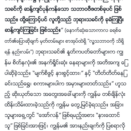
သခင္ကို ဆန္႔က်င္ပုန္ကန္ေသာ သဘာဝဗီဇတစ္ခုပင္ ျဖစ္
သည္။ ထို႔ေၾကာင့္ပင္ လူတို႔သည္ ဘုရားသခင္ကို ခုခံၾကၿပီး
ဆန္႔က်င္ၾကျခင္း ျဖစ္သည္။
”
(ေနာက္ဆုံးေသာကာလ ခရစ္ေ
တာ္၏ေျပာဆိုခ်က္ မွတ္တမ္းမ်ား စာအုပ္ထဲရွိ “လူ႔သဘာဝကို သိရွိ
ဘုရားသခင္၏ ႏႈတ္ကပတ္ေတာ္မ်ားက ကြၽ
ရန္ နည္းလမ္း”)
န္မ စိတ္ႏွလုံး၏ အနက္ရႈိင္းဆုံး ေနရာမ်ားကို အတိအက် ေျ
ပာဆိုခဲ့သည္။ “မ်က္စိဖြင့္ နားစြင့္ထား၊” ႏွင့္ “တိတ္တိတ္ေနျ
ခင္းသည္ေ႐ႊ၊ စကားမ်ားပါက အမွားမ်ားတတ္သည္။” ဟူသ
ည့္ ဆိုးယုတ္ေသာ အေတြးအေခၚမ်ားကို ကြၽန္မ တစ္ခ်ိန္လုံး
ထိန္းသိမ္းထားခဲ့သည္ကို ကြၽန္မ ေတြ႕ျမင္ခဲ့ရသည္။ အျခား
သူမ်ားေရွ႕တြင္ “ေအာ္လန္” ျဖစ္ရမည့္အစား “နားေထာင္
သူ” ျဖစ္ျခင္းအားျဖင့္၊ ကြၽန္မ၏ အားနည္းခ်က္ကို ျပစရာလို