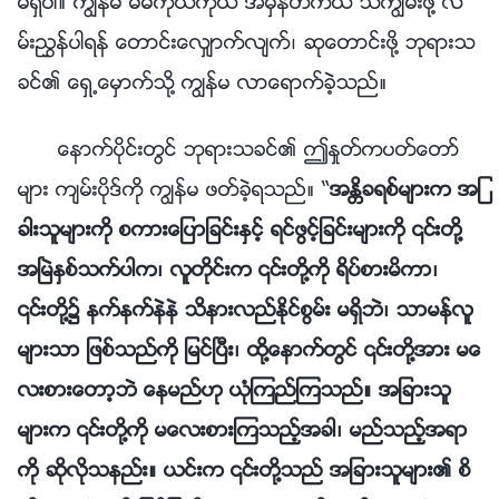
မရွိပါ။ ကြၽန္မ မိမိကိုယ္ကိုယ္ အမွန္တကယ္ သိကြၽမ္းဖို႔ လ
မ္းၫႊန္ပါရန္ ေတာင္းေလွ်ာက္လ်က္၊ ဆုေတာင္းဖို႔ ဘုရားသ
ခင္၏ ေရွ႕ေမွာက္သို႔ ကြၽန္မ လာေရာက္ခဲ့သည္။
ေနာက္ပိုင္းတြင္ ဘုရားသခင္၏ ဤႏႈတ္ကပတ္ေတာ္
မ်ား က်မ္းပိုဒ္ကို ကြၽန္မ ဖတ္ခဲ့ရသည္။ “
အႏၲိခရစ္မ်ားက အျ
ခားသူမ်ားကို စကားေျပာျခင္းႏွင့္ ရင္ဖြင့္ျခင္းမ်ားကို ၎တို႔
အၿမဲႏွစ္သက္ပါက၊ လူတိုင္းက ၎တို႔ကို ရိပ္စားမိကာ၊
၎တို႔၌ နက္နက္နဲနဲ သိနားလည္ႏိုင္စြမ္း မရွိဘဲ၊ သာမန္လူ
မ်ားသာ ျဖစ္သည္ကို ျမင္ၿပီး၊ ထို႔ေနာက္တြင္ ၎တို႔အား မေ
လးစားေတာ့ဘဲ ေနမည္ဟု ယုံၾကည္ၾကသည္။ အျခားသူ
မ်ားက ၎တို႔ကို မေလးစားၾကသည့္အခါ၊ မည္သည့္အရာ
ကို ဆိုလိုသနည္း။ ယင္းက ၎တို႔သည္ အျခားသူမ်ား၏ စိ