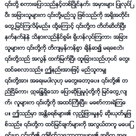
၎တို႔ စကားေျပာသည္ႏွင့္တစ္ၿပိဳင္နက္၊ အမွားမ်ား ျပဳလုပ္ၿ
ပီး အျခားသူမ်ားက ၎တို႔မည္သူ ျဖစ္သည္ကို အရွိအတိုင္း
ေတြ႕ျမင္ၾကလိမ့္မည္။ ထို႔ေၾကာင့္ ၎တို႔က တိတ္ဆိတ္ၿပီး
နက္နက္နဲနဲ သိနားလည္ႏိုင္စြမ္း ရွိဟန္လုပ္ၾကကာ၊ အျခား
သူမ်ားက ၎တို႔ကို တိက်မွန္ကန္စြာ ခ်ိန္ဆ၍ မရေစဘဲ၊
၎တို႔သည္ အလြန္ ထက္ျမက္ၿပီး ထူးျခားသည္ဟုပင္ ေတြး
ထင္ေစလာသည္။ ဤနည္းအားျဖင့္ မည္သူကမွ်
၎တို႔အား အေရးမပါလွဟု မေတြးေတာ့ေပ။ ၎တို႔၏ တ
ည္ၿငိမ္ကာ၊ ဣေျႏၵရွိေသာ ေျပာဆိုျပဳမူပုံတို႔ကို ျမင္ေတြ႕လ်
က္၊ လူမ်ားက ၎တို႔ကို အထင္ႀကီးၿပီး၊ မေစာ္ကားရဲၾကေ
ပ။ ဤသည္မွာ အႏၲိခရစ္မ်ား၏ လွည့္ျဖားမႈႏွင့္ ဆိုးယုတ္မႈျဖ
စ္သည္။ ၎တို႔က ထင္ျမင္ခ်က္မ်ားကို အလြယ္တကူ မေပးျ
ခင္းမွာ ၎တို႔၏ ဤစိတ္သေဘာထားမ်ား၏ အဓိက အခ်