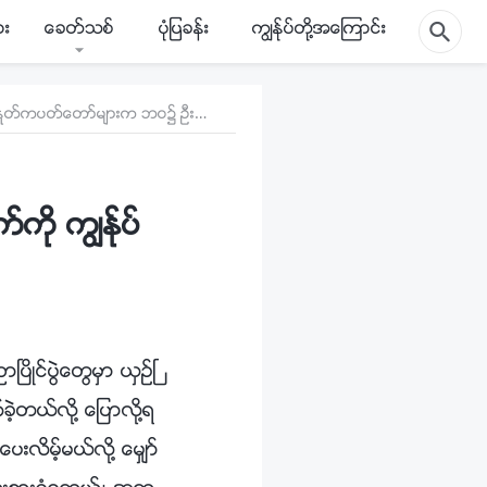
ား
ေခတ္သစ္
ပုံျပခန္း
ကြၽန္ုပ္တို႔အေၾကာင္း
၂၅။ ဘုရားႏႈတ္ကပတ္ေတာ္မ်ားက ဘဝ၌ ဦးတည္ခ်က္ကို ကြၽန္ုပ္အား ျပေပးခဲ့
ု ကြၽန္ုပ္
ဳင္ပြဲေတြမွာ ယွဥ္ၿ
့တယ္လို႔ ေျပာလို႔ရ
းလိမ့္မယ္လို႔ ေမွ်ာ္