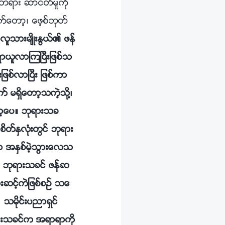
ာတရား ဆာငတ္မႈကို
က္ေတာ့၊ ေဖ့စ္ဘုတ္
 လူသားမ်ိဳးႏြယ္၏ ဖန္
နရာယူလာၾကၿပီးျဖစ္သ
ျဖစ္လာၿပီး ျဖစ္ကာ
 မရွိေတာ့သကဲ့သို႔၊
တာ့ေပ။ ဘုရားသခ
တ္ႏွလုံးတြင္ ဘုရား
ကာ အႏွစ္မဲ့သြားေလသ
ကို ဘုရားသခင္ ဖန္ဆ
းဆင့္ကဲျဖစ္စဥ္ သေ
သမိုင္းပညာရွင္
ဘုရားသခင္က အရာရာကို