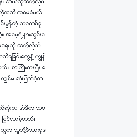
ၿပီး၊ ဘယ္လိုဆက္လုပ္
႕ယူတဲ့အထိ အေမခံမယ္
္းမြန္တဲ့ ဘဝတစ္ခု
။ အေမ့ရဲ႕နားသြင္းေ
ပညာေရးကို ဆက္လိုက္
ိရျခင္းေတြနဲ႔ ကြၽန္
တယ္။ စာႀကိဳးစားၿပီး ေ
ကြၽန္မ ဆုံးျဖတ္ခဲ့တ
က္ဆုံးမွာ အဲဒီက ဘဝ
န္မ ျမင္လာခဲ့တယ္။
ေတြက သူတို႔မိသားစုေ