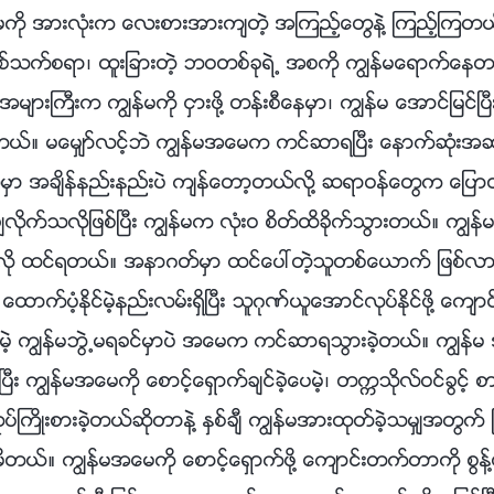
န္မကို အားလုံးက ေလးစားအားက်တဲ့ အၾကည့္ေတြနဲ႔ ၾကည့္ၾကတ
 ႏွစ္သက္စရာ၊ ထူးျခားတဲ့ ဘဝတစ္ခုရဲ႕ အစကို ကြၽန္မေရာက္ေနတယ
အမ်ားႀကီးက ကြၽန္မကို ငွားဖို႔ တန္းစီေနမွာ၊ ကြၽန္မ ေအာင္ျမင
းခဲ့တယ္။ မေမွ်ာ္လင့္ဘဲ ကြၽန္မအေမက ကင္ဆာရၿပီး ေနာက္ဆုံးအဆင
ွာ အခ်ိန္နည္းနည္းပဲ က်န္ေတာ့တယ္လို႔ ဆရာဝန္ေတြက ေျပ
်လိုက္သလိုျဖစ္ၿပီး ကြၽန္မက လုံးဝ စိတ္ထိခိုက္သြားတယ္။ ကြၽန္မ 
းသလို ထင္ရတယ္။ အနာဂတ္မွာ ထင္ေပၚတဲ့သူတစ္ေယာက္ ျဖစ္လာ
ာက္ပံ့ႏိုင္မဲ့နည္းလမ္းရွိၿပီး သူဂုဏ္ယူေအာင္လုပ္ႏိုင္ဖို႔ ေက်ာင
ပမဲ့ ကြၽန္မဘြဲ႕မရခင္မွာပဲ အေမက ကင္ဆာရသြားခဲ့တယ္။ ကြၽန္
ပီး ကြၽန္မအေမကို ေစာင့္ေရွာက္ခ်င္ခဲ့ေပမဲ့၊ တကၠသိုလ္ဝင္ခြင့္ စာေ
ိဳးစားခဲ့တယ္ဆိုတာနဲ႔ ႏွစ္ခ်ီ ကြၽန္မအားထုတ္ခဲ့သမွ်အတြက္ ျပ
တယ္။ ကြၽန္မအေမကို ေစာင့္ေရွာက္ဖို႔ ေက်ာင္းတက္တာကို စြန႔္လ