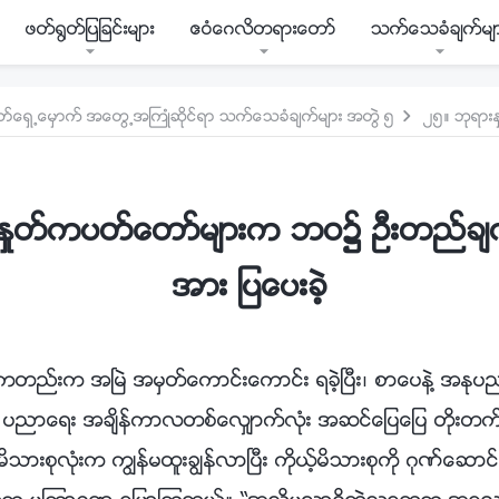
ဖတ္႐ြတ္ျပျခင္းမ်ား
ဧဝံေဂလိတရားေတာ္
သက္ေသခံခ်က္မ်
ာ္ေရွ႕ေမွာက္ အေတြ႕အႀကဳံဆိုင္ရာ သက္ေသခံခ်က္မ်ား အတြဲ ၅
ႏႈတ္ကပတ္ေတာ္မ်ားက ဘဝ၌ ဦးတည္ခ်က္ကိ
အား ျပေပးခဲ့
တည္းက အၿမဲ အမွတ္ေကာင္းေကာင္း ရခဲ့ၿပီး၊ စာေပနဲ႔ အႏုပညာၿပိ
မရဲ႕ ပညာေရး အခ်ိန္ကာလတစ္ေလွ်ာက္လုံး အဆင္ေျပေျပ တိုးတက္ခဲ
သားစုလုံးက ကြၽန္မထူးခြၽန္လာၿပီး ကိုယ့္မိသားစုကို ဂုဏ္ေဆာင္ေပ