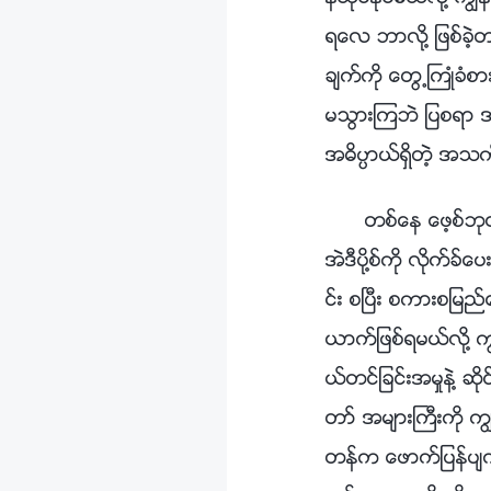
ရေလ ဘာလို႔ ျဖစ္ခဲ
ခ်က္ကို ေတြ႕ႀကဳံခံစ
မသြားၾကဘဲ ျပစရာ အာ
အဓိပၸာယ္ရွိတဲ့ အသက္
တစ္ေန ေဖ့စ္ဘုတ္
အဲဒီပို႔စ္ကို လိုက္
င္း စၿပီး စကားစျမည
ယာက္ျဖစ္ရမယ္လို႔ 
ယ္တင္ျခင္းအမႈနဲ႔ ဆိ
တာ္ အမ်ားႀကီးကို ကြၽ
တန္က ေဖာက္ျပန္ပ်