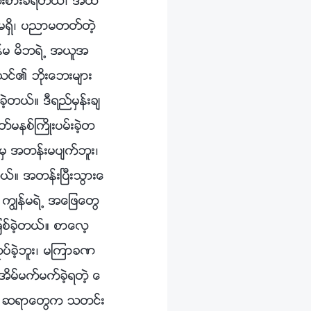
လးစားခံရတယ္၊ အထ
ာမရွိ၊ ပညာမတတ္တဲ့
ၽန္မ မိဘရဲ႕ အယူအ
း သင္၏ ဘိုးေဘးမ်ား
ဲ့တယ္။ ဒီရည္မွန္းခ်
မနစ္ႀကိဳးပမ္းခဲ့တ
့မွ အတန္းမပ်က္ဘူး၊
ယ္။ အတန္းၿပီးသြားေ
 ကြၽန္မရဲ႕ အေျဖေတြ
ဖစ္ခဲ့တယ္။ စာေလ့
လုပ္ခဲ့ဘူး၊ မၾကာခဏ
အိမ္မက္မက္ခဲ့ရတဲ့ ေ
တြနဲ႔ ဆရာေတြက သတင္း