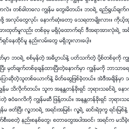
့တာလဲ။ တစ္ခါတေလ ကြၽန္မ ေတြးမိတယ္။ ဘဝရဲ႕ ရည္႐ြယ္ခ်က္က 
ားဖို႔ အလုပ္ေတြလုပ္၊ ေနာက္ဆုံးေတာ့ ေသရတာမ်ိဳးလား။ ကိုယ့္
းထုတ္မႈလည္း တစ္ခုမွ မရွိပုံေထာက္ရင္ ဒီအရာအားလုံးရဲ႕ အ
ရွင္ေနထိုင္မႈ နည္းလမ္းေတြ မရွိဘူးလားေပါ့။
မွာ ဘဝရဲ႕ စစ္မွန္တဲ့ အဓိပၸာယ္နဲ႔ ပတ္သက္တဲ့ ပို႔စ္တစ္ခုကို က
ခ္ေပးၿပီး မွတ္ခ်က္တစ္ခုခ်န္ထားၿပီးတဲ့ေနာက္မွာ ကြၽန္မကို ဘာသ
္ေျပာဆိုတဲ့သူတစ္ေယာက္နဲ႔ မိတ္ေဆြျဖစ္ခဲ့တယ္။ အဲဒီအခ်ိန္မ
ကြၽန္မ သိလိုက္တယ္။ သူက အနႏၲတန္ခိုးရွင္ ဘုရားသခင္ရဲ႕
ုင္တဲ့ ဧဝံေဂလိကို ကြၽန္မဆီ ျဖန႔္တယ္။ အနႏၲတန္ခိုးရွင္ ဘုရား
န္မ ဖတ္ၿပီး လူ႔ဘဝရဲ႕ အရင္းအျမစ္၊ လူ႔ရဲ႕ ဆင္းရဲဒုကၡ ရင္းျမစ္နဲ႔
က္စီးေစတဲ့ နည္းစနစ္ေတြ၊ စတာေတြအပါအဝင္၊ အရင္က မသိခဲ