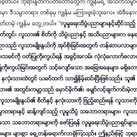
ိလာခဲ့တယ္။ ဘုရားႏႈတ္ကပတ္ေတာ္ေတြက ကြၽန္မရဲ႕ အသက္သမၼ
ွာ ဒီသမၼာတရား တစ္ခုမွ ကြၽန္မ မၾကားဖူးခဲ့ဘူးေလ။ အဲဒီေနာ
အမွတ္တမဲ့ ကြၽန္မ ေတြ႕တယ္။ “
လူမႈေရးသိပၸံပညာမ်ားႏွင့္ဆိုင္သည့္
္ေနာက္တြင္၊ လူသား၏ စိတ္ကို သိပၸံပညာႏွင့္ အသိပညာမ်ားက ေ
ပညာသည္ လူသားမ်ိဳးႏြယ္ကို အုပ္စိုးျခင္းအတြက္ တန္ဆာပလာမ်ား
ခင္ကို ဝတ္ျပဳကိုးကြယ္ရန္ အခြင့္အလမ္း လုံလုံေလာက္ေလာက္
ပဳကိုးကြယ္ျခင္းအတြက္ သင့္ေလ်ာ္ေသာ အေျခအေနမ်ား မရွိေ
လုံးသားထဲတြင္ ယခင္ထက္ သာ၍နိမ့္ဆင္းၿပီးျဖစ္သည္။ သူ၏ စိ
လူသား၏ အတြင္းကမာၻသည္ ေမွာင္မိုက္၏၊ ေမွ်ာ္လင့္ခ်က္ကင္းမဲ့
 လူသားမ်ိဳးႏြယ္၏ စိတ္ႏွင့္ ႏွလုံးသားကို ျဖည့္ဆည္းရန္ လူသား
မၼာတရားႏွင့္ ဆန႔္က်င္သည့္ လူမႈသိပၸံ သေဘာတရားမ်ား၊ လူသာ
သာ သေဘာတရားမ်ားကို ေဖာ္ျပရန္ လူမႈေရးသိပၸံပညာရွင္မ်ား၊ 
ရးသမားမ်ား မ်ားစြာ ေရွ႕တန္းေရာက္လာခဲ့ၾကသည္။ ဤနည္းျဖင့္ 