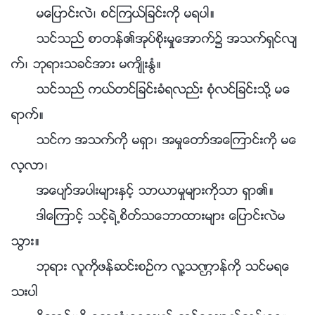
မေျပာင္းလဲ၊ စင္ၾကယ္ျခင္းကို မရပါ။
သင္သည္ စာတန္၏အုပ္စိုးမႈေအာက္၌ အသက္ရွင္လ်
က္၊ ဘုရားသခင္အား မက်ိဳးႏြံ။
သင္သည္ ကယ္တင္ျခင္းခံရလည္း စုံလင္ျခင္းသို႔ မေ
ရာက္။
သင္က အသက္ကို မရွာ၊ အမႈေတာ္အေၾကာင္းကို မေ
လ့လာ၊
အေပ်ာ္အပါးမ်ားႏွင့္ သာယာမႈမ်ားကိုသာ ရွာ၏။
ဒါေၾကာင့္ သင့္ရဲ႕စိတ္သေဘာထားမ်ား ေျပာင္းလဲမ
သြား။
ဘုရား လူကိုဖန္ဆင္းစဥ္က လူ႔သဏၭာန္ကို သင္မရေ
သးပါ