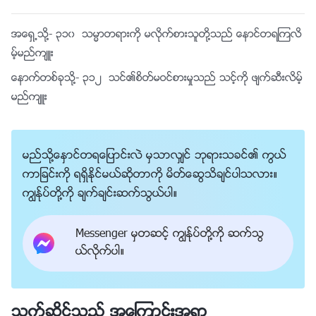
အေရွ႕သို႔-
၃၁၀ သမၼာတရားကို မလိုက္စားသူတို႔သည္ ေနာင္တရၾကလိ
မ့္မည္က်ဴး
ေနာက္တစ္ခုသို႔-
၃၁၂ သင္၏စိတ္မဝင္စားမႈသည္ သင့္ကို ဖ်က္ဆီးလိမ့္
မည္က်ဴး
မည္သို႔ေႏွာင္တရေျပာင္းလဲ မွသာလွ်င္ ဘုရားသခင္၏ ကြယ္
ကာျခင္းကို ရရွိႏိုင္မယ္ဆိုတာကို မိတ္ေဆြသိခ်င္ပါသလား။
ကြၽန္ုပ္တို႔ကို ခ်က္ခ်င္းဆက္သြယ္ပါ။
Messenger မွတဆင့္ ကြၽန္ုပ္တို႔ကို ဆက္သြ
ယ္လိုက္ပါ။
သက္ဆိုင္သည့္ အေၾကာင္းအရာ