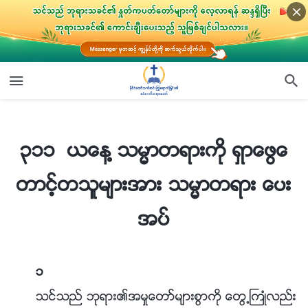
၃၁၁ ယေန႔ သမၼာတရားကို ရွာေဖြေတာင့္တသူမ်ားအား သမၼာတရား ေပးအပ္
၃၁၁ ယေန႔ သမၼာတရားကို ရွာေဖြေ
တာင့္တသူမ်ားအား သမၼာတရား ေပး
အပ္
၁
သင္သည္ ဘုရား၏အမႈေတာ္မ်ားစြာကို ေတြ႕ႀကဳံလည္း