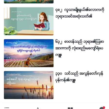
၄၈၂ လူသားမ်ိဳးႏြယ္၏ေလာကကို
ဘုရားသခင္အဆုံးသတ္၏
၆၃၂ စာတန္သည္ ဘုရား၏ၾသဇာ
အာဏာကို လုံးဝစည္းမေက်ာ္ရဲေပ
က်ဴး
၃၃၀ သင္သည္ အလြန္ေတာ္လွန္
ပုန္ကန္၏က်ဴး