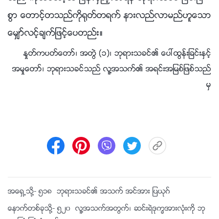
စြာ ေတာင့္တသည္ကို႐ုတ္တရက္ နားလည္လာမည္ဟူေသာ
ေမွ်ာ္လင့္ခ်က္ျဖင့္ေပတည္း။
ႏႈတ္ကပတ္ေတာ္၊ အတြဲ (၁)၊ ဘုရားသခင္၏ ေပၚထြန္းျခင္းႏွင့္
အမႈေတာ္၊ ဘုရားသခင္သည္ လူ႔အသက္၏ အရင္းအျမစ္ျဖစ္သည္
မွ
အေရွ႕သို႔-
၅၁၈ ဘုရားသခင္၏ အသက္ အင္အား ျပယုဂ္
ေနာက္တစ္ခုသို႔-
၅၂၀ လူ႔အသက္အတြက္၊ ဆင္းရဲဒုကၡအားလုံးကို ဘု