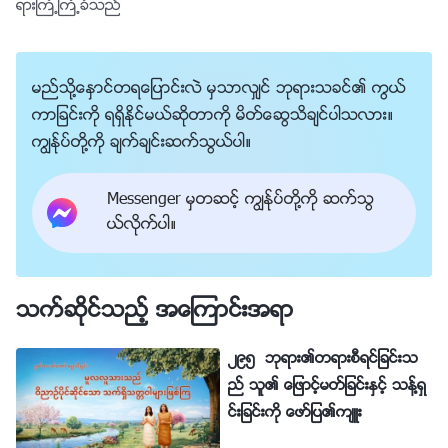
ရားႀကံ့ႀကံ့ခံသည္
မည္သို႔ေႏွာင္တရေျပာင္းလဲ မွသာလွ်င္ ဘုရားသခင္၏ ကြယ္
ကာျခင္းကို ရရွိႏိုင္မယ္ဆိုတာကို မိတ္ေဆြသိခ်င္ပါသလား။
ကြၽန္ုပ္တို႔ကို ခ်က္ခ်င္းဆက္သြယ္ပါ။
Messenger မွတဆင့္ ကြၽန္ုပ္တို႔ကို ဆက္သြ
ယ္လိုက္ပါ။
သက္ဆိုင္သည့္ အေၾကာင္းအရာ
၂၉၅ ဘုရား၏တရားစီရင္ျခင္းသ
ည္ သူ၏ ေျဖာင့္မတ္ျခင္းႏွင့္ သန္႔ရွ
င္းျခင္းကို ေဖာ္ျပ၏က်ဴး