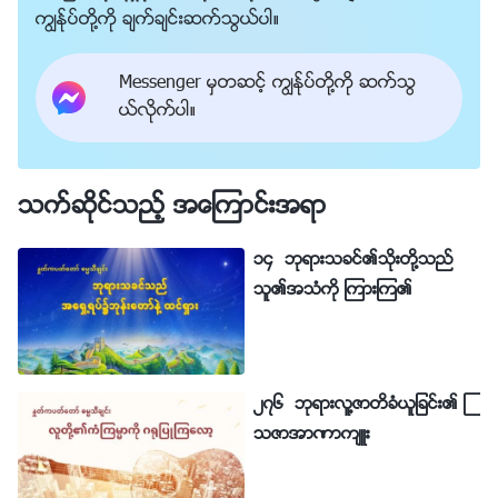
ကြၽန္ုပ္တို႔ကို ခ်က္ခ်င္းဆက္သြယ္ပါ။
Messenger မွတဆင့္ ကြၽန္ုပ္တို႔ကို ဆက္သြ
ယ္လိုက္ပါ။
သက္ဆိုင္သည့္ အေၾကာင္းအရာ
၁၄ ဘုရားသခင္၏သိုးတို႔သည္
သူ၏အသံကို ၾကားၾက၏
၂၇၆ ဘုရားလူ႔ဇာတိခံယူျခင္း၏ ၾ
သဇာအာဏာက်ဴး