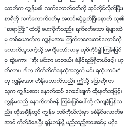
ယာက္က ကြၽန္မ၏ လက္ေကာက္ဝတ္ကို ဆုပ္ကိုင္လိုက္ၿပီး၊
နာရီကို လက္ေကာက္ဝတ္မွ အတင္းဆြဲခြၽတ္ၿပီးေနာက္ သူ၏
“ဆရာႀကီး” ထံသို႔ ေပးလိုက္သည္။ ရက္စက္ေသာ ရဲမ်ားထဲ
မွ တစ္ေယာက္က ကြၽန္မအား ၾကက္ကေလးတစ္ေကာင္ကို
ေကာက္ယူသကဲ့သို႔ အက်ႌေကာ္လာမွ ဆုပ္ကိုင္၍ ၾကမ္းျပင္
မွ ဆြဲမကာ၊ “အိုး မင္းက မာတယ္၊ ခံႏိုင္ရည္ရွိတယ္ေပါ့၊ ဟု
တ္လား။ ဒါက တိတ္တိတ္ေနတဲ့အတြက္ မင္း ရတဲ့ဟာပဲ။”
ဟု ကြၽန္မအား ဟိန္းေဟာက္သည္။ ဤသို႔ ေျပာဆိုကာ
သူက ကြၽန္မအား ေနာက္ထပ္ ေလးငါးခ်က္ ထိုးႏွက္သျဖင့္၊
ကြၽန္မသည္ ေနာက္တစ္ဖန္ ၾကမ္းျပင္ေပၚသို႔ လဲက်ခဲ့ျပန္သ
ည္။ ထိုအခ်ိန္တြင္ ကြၽန္မ တစ္ကိုယ္လုံးမွာ မခံႏိုင္ေလာက္ေ
အာင္ ကိုက္ခဲေနၿပီး ႐ုန္းကန္ဖို႔ မည္သည့္အားအင္မွ မရွိေ