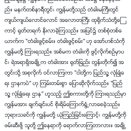
ည္။ မနက္တစ္နာရီတြင္၊ ကြၽန္မတို႔သည္ တံခါးမႀကီးတြင္
က်ယ္က်ယ္ေလာင္ေလာင္ အေလာတႀကီး ထု႐ိုက္သံတို႔ေၾ
ကာင့္ ႐ုတ္တရက္ ႏိုးလာခဲ့ၾကသည္။ အျပင္၌ တစ္စုံတစ္ေ
ယာက္က “တံခါးဖြင့္စမ္း။ တံခါးဖြင့္စမ္း” ဟု ေအာ္ဟစ္သံကို
ကြၽန္မတို႔ ၾကားရသည္။ အစ္မက တံခါးကို ဖြင့္လိုက္စဥ္မွာပ
င္၊ ရဲအရာရွိအခ်ိဳ႕က တံခါးအား ႐ုတ္ျခည္း တြန္းတိုက္၍ အ
တြင္းသို႔ အစုလိုက္ ဝင္လာၾကကာ “ငါတို႔က ျပည္သူ႔ လုံၿခဳံေ
ရး ဌာနကပဲ” ဟု ၾကမ္းတမ္းစြာ ေျပာဆိုလိုက္သည္။ “ျပည္
သူ႔ လုံၿခဳံေရး ဌာန” ဟူသည့္ ဤစကားတို႔ကို ၾကားရသည္မွာ
ကြၽန္မအား ခ်က္ခ်င္းပင္ စိုးရိမ္ေၾကာက္႐ြံ႕လာေစခဲ့သည္။
ဘုရားသခင္ကို ကြၽန္မတို႔ ယုံၾကည္ျခင္းေၾကာင့္၊ ကြၽန္မတို႔ကို
ဖမ္းဆီးဖို႔ သူတို႔ ဤေနရာကို ေရာက္လာၾကတာလား။ အခ်ိဳ႕