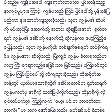
ပါသည္။ ကြၽန္မအေပၚ က်ေရာက္လာေသာ ျပင္းထန္သည့္
နာက်င္မႈမ်ားေၾကာင့္၊ ကြၽန္မသည္ ၾကမ္းျပင္ေပၚသို႔ ဗုန္းခနဲျ
မည္ကာ ဒူးေထာက္က်သြားခဲ့သည္။ သူက ကြၽန္မ၏ ဆံပင္
ကို ဖမ္းဆုပ္ၿပီး ေအာက္သို႔ အတင္း ဆြဲခ်ၿပီးေနာက္၊ ႐ုတ္တ
ရက္ ကြၽန္မ၏ ေခါင္းကို ေနာက္သို႔ ဆြဲလွန္ကာ ေမာ့ၾကည့္ေ
စျပန္သည္။ သူက ကြၽန္မကိုပါး တစ္ခ်က္ႏွစ္ခ်က္ ထပ္႐ိုက္ရ
င္း၊ ကြၽန္မအား ဆဲဆိုသည္၊ ၿပီးလွ်င္ ကြၽန္မ ခံစားရသည္မွာ
ကမာၻႀကီး ခ်ာခ်ာလည္ေနျခင္းသာ ျဖစ္သည္။ မၾကာခင္တြင္
ကြၽန္မ ၾကမ္းျပင္ေပၚသို႔ လဲက်သြားခဲ့သည္။ ထိုအခိုက္အ
တန႔္တြင္ ယုတ္မာေသာရဲတို႔၏ ေခါင္းေဆာင္က ႐ုတ္တရက္
ကြၽန္မလက္မွ နာရီကို သတိျပဳမိလိုက္သည္။ ထိုနာရီကို လို
ခ်င္တပ္မက္စြာ ၾကည့္လ်က္ “ေဟ့၊ မင္းက ဘာဝတ္ထား
တာလဲ။” ဟု သူက ေအာ္ေျပာသည္။ ခ်က္ခ်င္းပင္ ရဲတစ္ေ