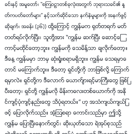
ခင္းႏွင့္ အမႈေတာ္၊ “စၾကဝဠာတစ္ခုလုံးအတြက္ ဘုရားသခင္၏ ႏႈ
တ္ကပတ္ေတာ္မ်ား” ႏွင့္သက္ဆိုင္ေသာ နက္နဲမႈမ်ားကို အနက္ဖြင့္
ထို႔ေၾကာင့္ ကြၽန္မက ႐ုတ္တရက္ မတ္
ဆိုခ်က္၊ အခန္း (၃၆))
တတ္ရပ္လိုက္ၿပီး၊ သူတို႔အား “ကြၽန္မ ဆက္ၿပီး ေဆာင့္ေၾ
ကာင့္မထိုင္ေတာ့ဘူး။ ကြၽန္မကို ေသမိန႔္သာ ခ်လိုက္ေတာ့။
ဒီေန႔ ကြၽန္မမွာ ဘာမွ ဆုံးရႈံးစရာမရွိဘူး။ ကြၽန္မ ေသရမွာေ
တာင္ မေၾကာက္ဘူး။ ဒီေတာ့ ရွင္တို႔ကို ဘာျဖစ္လို႔ ေၾကာက္
ရမွာလဲ။ ရွင္တို႔က ဒီေလာက္ ေယာက္်ားရင့္မာႀကီးေတြ ျဖစ္ၿ
ပီးေတာ့၊ ရွင္တို႔ ကြၽန္မလို မိန္းကေလးတစ္ေယာက္ကို အႏို
င္က်င့္ပုံက်င့္နည္းေတြ သိပုံရတယ္။” ဟု အသံက်ယ္က်ယ္ျ
ဖင့္ ေျပာလိုက္သည္။ အံ့ၾသစရာ ေကာင္းသည္မွာ ဤသို႔
ကြၽန္မ ေျပာၿပီးေနာက္တြင္၊ ဆိုးယုတ္ေသာ ရဲအုပ္စုသည္