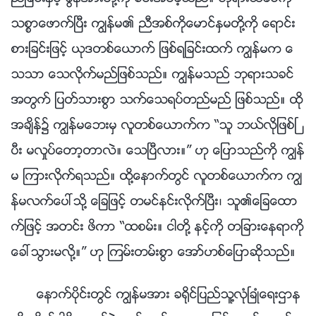
သစၥာေဖာက္ၿပီး ကြၽန္မ၏ ညီအစ္ကိုေမာင္ႏွမတို႔ကို ေရာင္း
စားျခင္းျဖင့္ ယုဒတစ္ေယာက္ ျဖစ္ရျခင္းထက္ ကြၽန္မက ေ
သသာ ေသလိုက္မည္ျဖစ္သည္။ ကြၽန္မသည္ ဘုရားသခင္
အတြက္ ျပတ္သားစြာ သက္ေသရပ္တည္မည္ ျဖစ္သည္။ ထို
အခ်ိန္၌ ကြၽန္မေဘးမွ လူတစ္ေယာက္က “သူ ဘယ္လိုျဖစ္ၿ
ပီး မလႈပ္ေတာ့တာလဲ။ ေသၿပီလား။” ဟု ေျပာသည္ကို ကြၽန္
မ ၾကားလိုက္ရသည္။ ထို႔ေနာက္တြင္ လူတစ္ေယာက္က ကြၽ
န္မလက္ေပၚသို႔ ေျချဖင့္ တမင္နင္းလိုက္ၿပီး၊ သူ၏ေျခေထာ
က္ျဖင့္ အတင္း ဖိကာ “ထစမ္း။ ငါတို႔ နင့္ကို တျခားေနရာကို
ေခၚသြားမလို႔။” ဟု ၾကမ္းတမ္းစြာ ေအာ္ဟစ္ေျပာဆိုသည္။
ေနာက္ပိုင္းတြင္ ကြၽန္မအား ခ႐ိုင္ျပည္သူ႔လုံၿခဳံေရးဌာန