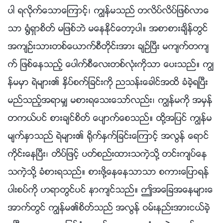
ပါ ရလိုက္ေသာေၾကာင့္၊ ကြၽန္မသည္ တလိပ္လိပ္ျဖစ္လာေ
သာ ႐ြံရွာစိတ္ မျဖစ္ဘဲ မေနႏိုင္ေတာ့ပါ။ အစာစားခ်ိန္တြင္
အက်ဥ္းသားတစ္ေယာက္စီတိုင္းအား ခ်ဥ္ၿပီး မက်က္တက်
က္ ျဖစ္ေနသည့္ ေပါက္စီေလးတစ္လုံးကိုသာ ေပးသည္။ ကြၽ
န္မမွာ ရဲမ်ား၏ ႏွိပ္စက္ျခင္းကို ညသန္းေခါင္အထိ ခံခဲ့ရၿပီး
မည္သည့္အရာမွ် မစားရေသးေသာ္လည္း၊ ကြၽန္မကို အမွန္
တကယ္ပင္ စားခ်င္စိတ္ ေပ်ာက္ေစသည္။ ထို႔အျပင္ ကြၽန္မ
မ်က္ႏွာသည္ ရဲမ်ား၏ ႐ိုက္ႏွက္ျခင္းေၾကာင့္ အလြန္ ေရာင္
ကိုင္းေနၿပီး၊ တိပ္ျဖင့္ ပတ္စည္းထားသကဲ့သို႔ တင္းက်ပ္ေန
သကဲ့သို႔ ခံစားရသည္။ စားဖို႔ေနေနသာသာ စကားေျပာရန္
ပါးစပ္ကို ဟရာတြင္ပင္ နာက်င္သည္။ ဤအေျခအေနမ်ားေ
အာက္တြင္ ကြၽန္မ၏စိတ္သည္ အလြန္ ဝမ္းနည္းအားငယ္ခဲ့