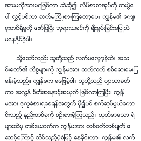
အားမလိုအားမရျဖစ္ကာ ဆဲဆို၍၊ လိပ္စာစာအုပ္ကို စားပြဲေ
ပၚ လႊင့္ပစ္ကာ ဆက္မႀကိဳးစားၾကေတာ့ေပ။ ကြၽန္မ၏ ေက်း
ဇူးတင္ရွိမႈကို ေဖာ္ျပၿပီး ဘုရားသခင္ကို ခ်ီးမြမ္းျခင္းမျပဳဘဲ
မေနႏိုင္ခဲ့ပါ။
သို႔ေသာ္လည္း သူတို႔သည္ လက္မေလွ်ာ့ခဲ့ဘဲ၊ အသ
င္းေတာ္၏ ကိစၥမ်ားကို ကြၽန္မအား ဆက္လက္ စစ္ေဆးေမးျ
မန္းခဲ့သည္။ ကြၽန္မက မေျဖခဲ့ပါ။ သူတို႔သည္ ပ်ာယာခတ္
ကာ အလြန္ စိတ္အေႏွာင့္အယွက္ ျဖစ္လာၾကၿပီး၊ ကြၽန္
မအား ဒုကၡခံစားရေစရန္အတြက္ ပို၍ပင္ စက္ဆုပ္ဖြယ္ေကာ
င္းသည့္ နည္းတစ္ခုကို စဥ္းစားခဲ့ၾကသည္။ ယုတ္မာေသာ ရဲ
မ်ားထဲမွ တစ္ေယာက္က ကြၽန္မအား တစ္ဝက္တစ္ပ်က္ ေ
ဆာင့္ေၾကာင့္ ထိုင္သည့္ပုံစံျဖင့္ ေနခိုင္းကာ၊ ကြၽန္မ၏ လက္