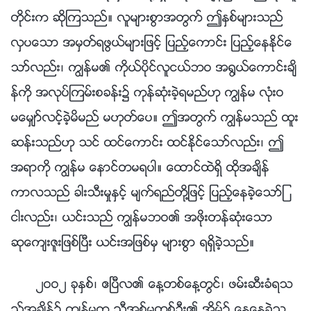
တိုင္းက ဆိုၾကသည္။ လူမ်ားစြာအတြက္ ဤႏွစ္မ်ားသည္
လွပေသာ အမွတ္ရဖြယ္မ်ားျဖင့္ ျပည့္ေကာင္း ျပည့္ေနႏိုင္ေ
သာ္လည္း၊ ကြၽန္မ၏ ကိုယ္ပိုင္လူငယ္ဘဝ အ႐ြယ္ေကာင္း‌ခ်ိ
န္ကို အလုပ္ၾကမ္းစခန္း၌ ကုန္ဆုံးခဲ့ရမည္ဟု ကြၽန္မ လုံးဝ
မေမွ်ာ္လင့္ခဲ့မိမည္ မဟုတ္ေပ။ ဤအတြက္ ကြၽန္မသည္ ထူး
ဆန္းသည္ဟု သင္ ထင္ေကာင္း ထင္ႏိုင္ေသာ္လည္း၊ ဤ
အရာကို ကြၽန္မ ေနာင္တမရပါ။ ေထာင္ထဲရွိ ထိုအခ်ိန္
ကာလသည္ ခါးသီးမႈႏွင့္ မ်က္ရည္တို႔ျဖင့္ ျပည့္ေနခဲ့ေသာ္ျ
ငားလည္း၊ ယင္းသည္ ကြၽန္မဘဝ၏ အဖိုးတန္ဆုံးေသာ
ဆုေက်းဇူးျဖစ္ၿပီး ယင္းအျဖစ္မွ မ်ားစြာ ရရွိခဲ့သည္။
၂ဝဝ၂ ခုႏွစ္၊ ဧၿပီလ၏ ေန႔တစ္ေန႔တြင္၊ ဖမ္းဆီးခံရသ
ည့္အခ်ိန္၌ ကြၽန္မက ညီအစ္မတစ္ဦး၏ အိမ္၌ ေနေနခဲ့သ