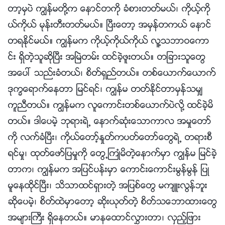
တာ့မွပဲ ကြၽန္မတို႔က ေနာင္တကို ခံစားတတ္မယ္၊ ကိုယ့္ကို
ယ္ကိုယ္ မုန္းတီးတတ္မယ္။ ၿပီးေတာ့ အမွန္တကယ္ ေနာင္
တရႏိုင္မယ္။ ကြၽန္မက ကိုယ့္ကိုယ္ကိုယ္ လူ႔သဘာဝေကာ
င္း ရွိတဲ့သူဆိုၿပီး အၿမဲတမ္း ထင္ခဲ့ဖူးတယ္။ တျခားသူေတြ
အေပၚ သည္းခံတယ္၊ စိတ္ရွည္တယ္။ တစ္ေယာက္ေယာက္
ဒုကၡေရာက္ေနတာ ျမင္ရင္၊ ကြၽန္မ တတ္ႏိုင္တာမွန္သမွ်
ကူညီတယ္။ ကြၽန္မက လူေကာင္းတစ္ေယာက္ပဲလို႔ ထင္ခဲ့မိ
တယ္။ ဒါေပမဲ့ ဘုရားရဲ႕ ေနာက္ဆုံးေသာကာလ အမႈေတာ္
ကို လက္ခံၿပီး၊ ကိုယ္ေတာ့္ႏႈတ္ကပတ္ေတာ္ေတြရဲ႕ တရားစီ
ရင္မႈ၊ ထုတ္ေဖာ္ျပမႈကို ေတြ႕ႀကဳံမိတဲ့ေနာက္မွာ ကြၽန္မ ျမင္ခဲ့
တာက၊ ကြၽန္မက အျပင္ပန္းမွာ ေကာင္းေကာင္းမြန္မြန္ ျပဳ
မူေနထိုင္ၿပီး၊ သိသာထင္ရွားတဲ့ အျပစ္ေတြ မက်ဴးလြန္ဘူး
ဆိုေပမဲ့၊ စိတ္ထဲမွာေတာ့ ဆိုးယုတ္တဲ့ စိတ္သေဘာထားေတြ
အမ်ားႀကီး ရွိေနတယ္။ မာနေထာင္လႊားတာ၊ လွည့္ျဖား