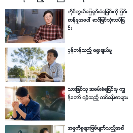
ကာင္းေတာ့မွာ မဟုတ္ဘူး” ဆိုၿပီး ေျပာလာေတာ့၊ ကြၽန္မလ
ည္း အံ့ဩသြားတယ္။ သူ အဲဒီလို ေျပာၿပီးၿပီးခ်င္း၊ တျခားညီ
ကိုင္တြယ္ေျဖရွင္းခံရျခင္းကို ျငင္း
အစ္ကိုေမာင္ႏွမေတြက ကြၽန္မကို ဝိုင္းၾကည့္ၾကတယ္။ ကြၽန္
ဆန္မႈအေပၚ ဆင္ျခင္သုံးသပ္ျခ
မလည္း မ်က္ႏွာႀကီး နီျမန္းသြားတာေပါ့။ ေတာ္ေတာ္ကို ရွ
င္း
က္မိတယ္။ စိတ္ထဲမွာလည္း ေတြးတယ္၊ “ရွင္က ကြၽန္မကို
အဲဒီလိုေျပာလိုက္ေတာ့၊ သူတို႔ေတြက ကြၽန္မကို ဘယ္လိုထ
မွန္ကန္သည့္ ေ႐ြးခ်ယ္မႈ
င္ကုန္မလဲ။ ကြၽန္မကို အလုပ္မွာ အေပ်ာ္သက္သက္ လာလု
ပ္တာလို႔ မထင္ကုန္ဘူးလား။ ကြၽန္မက ဘယ္လိုလုပ္ မ်
က္ႏွာ ဆက္ျပလို႔ရေတာ့မွာလဲ” ေပါ့။ ဒါေပမဲ့ ေနာက္ေတာ့ ေ
တြးမိျပန္တယ္၊ “ငါ ဒီေလာက္ သေဘာထား ေသးသိမ္လို႔မျ
သားျဖစ္သူ အဖမ္းခံရျခင္းမွ ကြၽ
ဖစ္ဘူး။ အစ္ကိုေက်ာက္က ဒါကို ငါ့အက်ိဳးအတြက္ ေျပာေန
န္ေတာ္ ရခဲ့သည့္ သင္ခန္းစာမ်ား
တာ။ ငါက အရာရာတိုင္းကို ဒီေလာက္ ဇီဇာေၾကာင္ေနရင္၊
ဒီအလုပ္မွာ သူမ်ားေတြနဲ႔ ဘယ္လိုလုပ္ တြဲလုပ္မလဲ” ေပါ့။
အဲဒီအခ်ိန္ကစၿပီး၊ ကြၽန္မလည္း ဒီအတတ္ပညာေတြကို ေ
အမႈကိစၥမ်ားျဖစ္ပ်က္သည့္အခါ