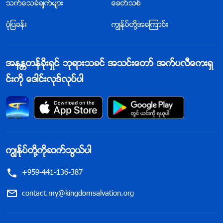
သက္ေသခံခ်က္မ်ား
ေခတ္သစ္
ပ္ႏိုင္မွာလဲ” တဲ့။ သူ အဲဒီလိုေျပာတာကို ကြၽန္မ လုံးဝ လက္
ပုံျပခန္း
ကြၽန္ုပ္တို႔အေၾကာင္း
မခံခဲ့ဘူး။ စိတ္ထဲမွာလည္း “ရွင္က ကြၽန္မကို သေဘာမက်
တာ မဟုတ္လား။ တျခားသူေတြက်ေတာ့ မေမးဘူး၊ ကြၽန္
မကိုပဲ ေမးတယ္။ ကြၽန္မကိုပဲ အ႐ူးလုပ္ခ်င္တာ မဟုတ္
အနႏၲတန္ခိုးရွင္ ဘုရားသခင္ အသင္းေတာ္ အက္ပလီေကးရွ
လား။ ရွင္က ကြၽန္မကို အားလုံးေရွ႕မွာလည္း အျပစ္တင္ေ
င္းကို ေဒါင္းလုဒ္လုပ္ပါ
သးတယ္။ အားလုံးက ကြၽန္မကို မာနႀကီးတယ္လို႔ ထင္ေအာ
င္ လုပ္တာမဟုတ္လား။ အခုလိုျဖစ္သြားေတာ့ ကြၽန္မက
အားလုံးနဲ႔ ဘယ္လို အဆင္ေျပႏိုင္ေတာ့မလဲ” ဆိုတာမ်ိဳးေတြ
ေတြးတယ္။ ဒါေတြကို စဥ္းစားေလေလ၊ အစ္ကိုေက်ာက္က
ကြၽန္ုပ္တို႔ကိုဆက္သြယ္ပါ
ကြၽန္မကို တမင္ ျပႆနာရွာေနတာပဲလို႔ ပိုၿပီး ထင္မိေလေ
လပဲ။ သူက ကြၽန္မကို ေနရာတိုင္းမွာ ညံ့တယ္ဆိုတာမ်ိဳး ျဖ
+959-441-136-387
စ္ေစခ်င္တာပါ ေပါ့။ ကြၽန္မက မရည္႐ြယ္ဘဲနဲ႔၊ သူ႔ကို စၿပီး
contact.my@kingdomsalvation.org
မလိုမုန္းထားျဖစ္လာတယ္။ အဲဒီအခ်ိန္ကစၿပီး၊ သူ႔ကို ကြၽန္မ
မသိလိုက္မသိဘာသာ ေရွာင္လာမိတယ္။ သူက ကြၽန္မတာ