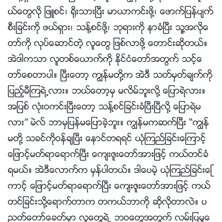
ယ္ေတြလို ျဖဴစင္၊ ႐ိုးသားၿပီး မာယာကင္းဖို႔၊ ေဖာက္ျပန္ပ်က္
စီးျခင္းကို ဖယ္ရွား၊ သန႔္စင္ဖို႔၊ ဘုရားကို နာခံၿပီး သူ႔အလိုေ
တာ္ကို လုပ္ေဆာင္တဲ့ လူေတြ ျဖစ္လာဖို႔ ေတာင္းဆိုတယ္။
အဲဒါကသာ လူတစ္ေယာက္ကို ႏိုင္ငံေတာ္အတြက္ သင့္ေ
တာ္ေစတာပါ။ ၿပီးေတာ့ ကြၽန္မတို႔က အဲဒီ သတ္မွတ္ခ်က္ကို
ျပည့္မီၾကရဲ႕လား။ ဘယ္ေတာ့မွ မလိမ္ဘူးလို႔‌ ေျပာရဲလား။
အျပစ္ လုံးဝကင္းၿပီးေတာ့ သန႔္စင္ျခင္းခံၿပီးၿပီလို႔ ေျပာရဲမ
လား” မဲလ္ ဘာမွျပန္မေျပာခဲ့ဘူး။ ကြၽန္မကဆက္ၿပီး “ကြၽန္
မတို႔ သခင္ကိုဝန္ခ်ၿပီး ေနာင္တရရင္ ယုံၾကည္ျခင္းေၾကာင့္
ေျဖာင့္မတ္ရာေရာက္ၿပီး ေက်းဇူးေတာ္အားျဖင့္ ကယ္တင္ခံ
ရမယ္။ အဲဒီေလာက္က မွန္ပါတယ္။ ဒါေပမဲ့ ယုံၾကည္ျခင္းေၾ
ကာင့္ ေျဖာင့္မတ္ရာေရာက္ၿပီး ေက်းဇူးေတာ္အားျဖင့္ ကယ္
တင္ျခင္းသို႔ေရာက္တာက တကယ္ဘာကို ဆိုလိုတာလဲ။ ပ
ညတ္ေတာ္ေခတ္မွာ လူေတြရဲ႕ ဘဝေတြအတြက္ လမ္းျပမႈေ