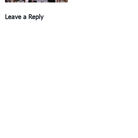
သာ္ ယုံၾကည္ခဲ့ၾကသည့္ သူမ်ားအတြင္း၌ ဘုရားသခင္ကို ပု
န္ကန္၍ ဆန္႔က်င္သည့္အရာ က်န္ေနေသးၿပီး၊ ၎ကို တျဖ
Leave a Reply
ည္းျဖည္းခ်င္း ဖယ္ရွားပစ္ရန္ လိုခဲ့ပါေသးသည္။ ကယ္တင္ျခ
င္းဟူသည္မွာ လူသားသည္ ေယရႈ၏ ရယူျခင္းကို အျပည့္
အဝ ခံခဲ့ၿပီးၿပီဟု ဆိုလိုျခင္းမဟုတ္ဘဲ၊ လူသားသည္ သူသည္
အျပစ္တရားႏွင့္ မသက္ဆိုင္ေတာ့ဘဲ၊ သူ၏ အျပစ္မ်ားခြင့္
လႊတ္ခံရျခင္းကို ဆိုလိုသည္။ သင္ယုံၾကည္ၿပီဆိုပါက အျပစ္
တရားႏွင့္ ေနာက္တစ္ဖန္ မည္သည့္အခါမွ် သက္ဆိုင္ေတာ့
မည္ မဟုတ္ေခ်။
”
(ႏႈတ္ကပတ္ေတာ္၊ အတြဲ (၁)၊ ဘုရားသခင္၏
ေပၚထြန္းျခင္းႏွင့္ အမႈေတာ္၊ ဘုရားသခင့္အမႈေတာ္၏ ႐ူပါ႐ုံ (၂))
“
လူသားအားလုံးသည္ သူ႔အျပစ္မ်ားမွ ခြင့္လႊတ္ျခင္းႏွင့္
ေ႐ြးႏုတ္ျခင္းကို ခံရၿပီးျဖစ္ေကာင္း ျဖစ္ႏိုင္သည့္အတြက္၊
ဘုရားသခင္သည္ လူ၏ ဒုစ႐ိုက္က်ဴးလြန္ျခင္းမ်ားကို မေ
အာက္ေမ့ျခင္းႏွင့္ လူသားကို သူ၏ ဒုစ႐ိုက္က်ဴးလြန္ျခင္း