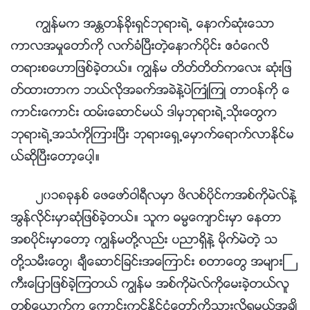
ကြၽန္မက အႏၲတန္ခိုးရွင္ဘုရားရဲ႕ ေနာက္ဆုံးေသာ
ကာလအမႈေတာ္ကို လက္ခံၿပီးတဲ့ေနာက္ပိုင္း ဧဝံေဂလိ
တရားစေဟာျဖစ္ခဲ့တယ္။ ကြၽန္မ တိတ္တိတ္ကေလး ဆုံးျဖ
တ္ထားတာက ဘယ္လိုအခက္အခဲနဲ႔ပဲႀကဳံၾကဳ တာဝန္ကို ေ
ကာင္းေကာင္း ထမ္းေဆာင္မယ္ ဒါမွဘုရားရဲ႕သိုးေတြက
ဘုရားရဲ႕အသံကိုၾကားၿပီး ဘုရားေရွ႕ေမွာက္ေရာက္လာႏိုင္မ
ယ္ဆိုၿပီးေတာ့ေပါ့။
၂၀၁၈ခုႏွစ္ ေဖေဖာ္ဝါရီလမွာ ဖိလစ္ပိုင္ကအစ္ကိုမဲလ္နဲ႔
အြန္လိုင္းမွာဆုံျဖစ္ခဲ့တယ္။ သူက ဓမၼေက်ာင္းမွာ ေနတာ
အစပိုင္းမွာေတာ့ ကြၽန္မတို႔လည္း ပညာရွိနဲ႔ မိုက္မဲတဲ့ သ
တို႔သမီးေတြ၊ ခ်ီေဆာင္ျခင္းအေၾကာင္း စတာေတြ အမ်ားႀ
ကီးေျပာျဖစ္ခဲ့ၾကတယ္ ကြၽန္မ အစ္ကိုမဲလ္ကိုေမးခဲ့တယ္လူ
တစ္ေယာက္က ေကာင္းကင္ႏိုင္ငံေတာ္ကိုသြားလို႔ရမယ့္အခ်ိ