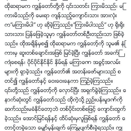
ထိုဆရာမက ကြၽန္ေတာ္တို႔ကို ၎သတင္း ၾကားမိသည္၊ မၾ
ကားမိသည္ကို ေမးရာ က်န္သည့္ေက်ာင္းသား အားလုံး
က”မၾကားမိပါ” ဟု ဆိုခဲ့ၾကသည္။”ၾကားမိပါသည္” ဟု ႐ိုး႐ိုး
သားသား ျပန္ေျဖခဲ့သူမွာ ကြၽန္ေတာ္တစ္ဦးတည္းသာ ျဖစ္ခဲ့
သည္။ ထိုအခ်ိန္မွစ၍ ထိုဆရာမက ကြၽန္ေတာ့္ကို သူမ၏ နံၾ
ကားမွ ဆူးတစ္ေခ်ာင္းအျဖစ္ ျမင္ခဲ့ၿပီး ကြၽန္ေတာ္ အခက္ႀ
ကဳံေစရန္၊ ပိုင္ပိုင္ႏိုင္ႏိုင္ ႏွိမ္ရန္ မၾကာခဏ အခြင့္အလမ္း
မ်ားကို ရွာခဲ့သည္။ ကြၽန္ေတာ္၏ အတန္းေဖာ္မ်ားသည္ စ
တင္၍ ကြၽန္ေတာ္ႏွင့္ ေဝးေဝးေနကာ ၾကဥ္ခဲ့ၾကသည္။
၎တို႔သည္ ကြၽန္ေတာ့္ကို ေလွာင္ၿပီး အရွက္ခြဲခဲ့ၾကသည္။ ေ
နာက္ဆုံးတြင္ ကြၽန္ေတာ္သည္ ထိုကဲ့သို႔ ညႇဥ္းပန္းမႈဒဏ္ကို
ဆက္သည္းမခံႏိုင္ေတာ့ဘဲ တစ္ပိုင္းတစ္စျဖင့္ ေက်ာင္းထြက္
ခဲ့သည္။ ေအာင္ျမင္ရန္ႏွင့္ ထိပ္ဆုံးမွလူျဖစ္ရန္ ကြၽန္ေတာ္ ေ
တာင့္တခဲ့ေသာ ေမွ်ာ္မွန္းခ်က္ ေၾကမြပ်က္စီးခဲ့ရသည္။ ကြၽ