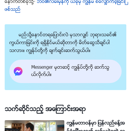
ေနာက္တစ္ခုသို႔-
ဘဝ၏လမ္းမွန္ကို ယခုမွ ကြၽန္မ စေလွ်ာက္ခဲ့ျခင္းျ
ကီးေပၚသို႔ ႂကြလာခဲ့သည္ကို ကြၽန္ေတာ္ ၾကားသိခဲ့ရသည္။
ဖစ္သည္
ကြၽန္ေတာ္၏ ညီအစ္ကိုေမာင္ႏွမမ်ားထံမွ စိတ္ရွည္ၿပီး အပင္
ပန္းခံကာ မိတ္သဟာယဖြဲ႕ျခင္းအားျဖင့္ ကြၽန္ေတာ္သည္
ဘုရားသခင္၏ ႏွစ္ေျခာက္ေထာင္ စီမံခန႔္ခြဲမႈအစီအစဥ္၊
မည္သို႔ေႏွာင္တရေျပာင္းလဲ မွသာလွ်င္ ဘုရားသခင္၏
ဘုရားသခင္ လူ႔ဇာတိခံယူျခင္း၏ လွ်ိဳ႕ဝွက္နက္နဲမႈအေၾကာ
ကြယ္ကာျခင္းကို ရရွိႏိုင္မယ္ဆိုတာကို မိတ္ေဆြသိခ်င္ပါ
င္း၊ ေဖာက္ျပန္ပ်က္စီးေသာလူမ်ားသည္ လူ႔ဇာတိခံ ဘုရား
သလား။ ကြၽန္ုပ္တို႔ကို ခ်က္ခ်င္းဆက္သြယ္ပါ။
သခင္၏ ကယ္တင္ျခင္းကို လိုအပ္ေၾကာင္း၊ ဖန္ဆင္းခံတို႔၌
Messenger မွတဆင့္ ကြၽန္ုပ္တို႔ကို ဆက္သြ
မည္သည့္ အသိစိတ္မ်ိဳး ရွိသင့္ေၾကာင္း၊ ဖန္ဆင္းျခင္း
ယ္လိုက္ပါ။
အားလုံး၏ အရွင္သခင္ကို မည္ကဲ့သို႔ ကိုးကြယ္ေၾကာင္း၊ ေ
လ်ာ္ကန္ေသာ လူ႔သဘာဝကို မည္ကဲ့သို႔ အသက္ရွင္ေနထိုင္
မည္ဆိုသည္ႏွင့္ လူ႔ဘဝ အစစ္အမွန္ ဆိုသည္မွာ မည္သည့္
အရာ ျဖစ္ေၾကာင္းအစရွိသည့္ ယခင္က တစ္ခါမွ်မၾကားခဲ့
သက္ဆိုင္သည့္ အေၾကာင္းအရာ
ဖူးေသာ သမၼာတရားမ်ားစြာကို သိခဲ့ရသည္။ ကြၽန္ေတာ္သ
ကြၽန္မတာဝန္မွာ ျပန္လည္ခန႔္အ
ည္ ဤသမၼာတရားမ်ားထဲ၌ ကြၽန္ေတာ္ ေလးေလးနက္နက္