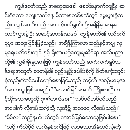
ကြၽန္ေတာ္သည္ အေတြးအေခၚ ေခတ္ေနာက္က်ၿပီး ဆ
င္းရဲေသာ ေက်းလက္ေန မိသားစုတစ္စုထဲတြင္ ေမြးဖြားခဲ့သ
ည္။ ကြၽန္ေတာ္သည္ အသက္ငယ္႐ြယ္စဥ္အခ်ိန္မွ မာနေ
ထာင္လႊားခဲ့ၿပီး အဆင့္အတန္းအေပၚ ကြၽန္ေတာ္၏ တပ္မက္
မႈမွာ အထူးျပင္းျပခဲ့သည္။ အခ်ိန္ၾကာလာသည္ႏွင့္အမွ် လူ
မႈေရးပတ္ဝန္းက်င္ ႏွင့္ ႐ိုးရာယဥ္ေက်းမႈဆိုင္ရာ အသိပညာ
တို႔၏ လႊမ္းမိုးမႈအားျဖင့္ ကြၽန္ေတာ္သည္ ဆက္လက္ရွင္သ
န္ေရးအတြက္ စာတန္၏ စည္းမ်ဥ္းေပါင္းစုံကို စိတ္ႏွလုံးသြင္း
ခဲ့သည္။”ထင္ေပၚေက်ာ္ေစာျခင္းသည္ သင့္ကို အစဥ္မေမ့အ
ပ္ေသာသူ ျဖစ္ေစမည္၊” “ေအာင္ျမင္ေအာင္ ႀကိဳးစားၿပီး သ
င့္ဘိုးေဘးေတြကို ဂုဏ္တက္ေစ၊” “သစ္ပင္တစ္ပင္သည္
အေခါက္ လိုအပ္သကဲ့သို႔ လူတို႔၌ အသေရ လိုအပ္သည္၊”
“မိမိလုပ္သည့္နယ္ပယ္တြင္ ေအာင္ျမင္ေသာသူျဖစ္ပါေစ၊”
“သင့္ ကိုယ္ပိုင္ လက္ႏွစ္ဖက္ျဖင့္ လွပေသာအိမ္တစ္လုံးကို