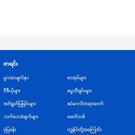
ဖိႏွိပ္မႈ၊ မတရားမႈမ်ားႏွင့္ ဝမ္းနည္းျခင္းတို႔မွာ ႐ုတ္တရက္
လြတ္ၿငိမ္းသြားသကဲ့သို႔ ထင္ရသည္။ ကြၽန္ေတာ့္ စိတ္ႏွလုံး
မ်ားစြာ ပို၍ေပါ့ပါးသြားသည္ကို ခံစားခဲ့ရသည္။ ဤစိတ္လႈပ္
ရွားဖြယ္ရာအျပင္ ဘုရားသခင္သည္ ကြၽန္ေတာ့္ကို ေ႐ြးခ်ယ္ၿ
ပီး ကြၽန္ေတာ္၏ ဝမ္းနည္းပင္ပန္းေသာ ဝိညာဥ္ကို ေႏြးေ
ထြးေသာခိုလႈံရာ ေနရာတစ္ခုရေစသည့္အတြက္ ဘုရားသခ
င္ကို ပို၍ပင္ ေက်းဇူးတင္မိခဲ့သည္။ ထိုအခ်ိန္မွစ၍ ကြၽန္ေ
စာရင္း
တာ့္ ဘဝ အႀကီးအက်ယ္ ေျပာင္းလဲခဲ့သည္။ ကြၽန္ေတာ္ စိ
မူလစာမ်က္ႏွာ
စာအုပ္မ်ား
တ္မခ်မ္းမသာျဖစ္ျခင္းႏွင့္ စိတ္ဓာတ္က်ျခင္း မရွိေတာ့ဘဲ
ဘုရားသခင္၏ ႏႈတ္ကပတ္ေတာ္ကို ဖတ္ရႈျခင္း၊ ဝတ္ျပဳအစ
ဗီဒီယိုမ်ား
ဓမၼသီခ်င္းမ်ား
ည္းအေဝးမ်ားသို႔ သြားျခင္းႏွင့္ သမၼာတရားကို မိတ္
ဖတ္႐ြတ္ျပျခင္းမ်ား
ဧဝံေဂလိတရားေတာ္
သဟာယဖြဲ႕ျခင္းအေပၚ ကြၽန္ေတာ့္ စိတ္တစ္ခုလုံးကို ပုံအပ္ခဲ့
သက္ေသခံခ်က္မ်ား
ေခတ္သစ္
သည္။ ေန႔ရက္တိုင္း ျပည့္စုံၿပီး ေပ်ာ္႐ႊင္ခဲ့သည္။
ပုံျပခန္း
ကြၽန္ုပ္တို႔အေၾကာင္း