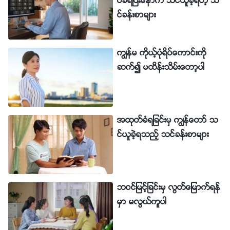
ပ္ခံရၿပီးေနာက္ သင္ယူခဲ့ရတဲ့ သ
အာ႐ုံေရာက္ခဲ့ၿပီး ဤအရာမွာ စစ္မွန္ေသာ ဘုရားသခ
င္ခန္းစာမ်ား
င္၏အမႈျဖစ္ေၾကာင္း ကြၽန္ေတာ့္ကို အခိုင္အမာ ယုံၾကည္ေစ
ခဲ့သည္။ ကြၽန္ေတာ္၏ ညီအစ္ကိုေမာင္ႏွမမ်ားက”ဘုရားသ
ကြၽန္မ ကိုယ့္ပုံရိပ္ေကာင္းကို
ခင္က ကြၽန္ုပ္တို႔ကို အနက္ရႈိင္းဆုံး ခ်စ္သည္” ဟူသည့္ ဓမၼ
ဆက္၍ မထိန္းသိမ္းေတာ့ပါ
သီခ်င္းတစ္ပုဒ္ကိုလည္း သီဆိုခဲ့ၾကသည္။ “ဘုရားသခင္က
ကြၽန္ုပ္တို႔ကို အနက္ရႈိင္းဆုံး ခ်စ္ေပသည္”- ”အနႏၲတန္ခိုးရွင္
ဘုရားသခင္၊ ကိုယ္ေတာ့္ကို ကြၽန္ုပ္ စိတ္ခ်ယုံၾကည္ပါ၏။ ေ
အထုတ္ခံရျခင္းမွ ကြၽန္ေတာ္ သ
လာကတစ္ေလွ်ာက္ ကြၽန္ုပ္ အဘယ္သို႔ လွည့္လည္သြားလာ
င္ယူခဲ့ရသည့္ သင္ခန္းစာမ်ား
ခဲ့သည္ကို ျပန္စဥ္းစားေသာ္၊ လူတို႔၏ မတည္တံ့ေျပာင္းလဲ
လြယ္ျခင္း ႏွင့္ ဥပကၡာျပဳျခင္းတို႔ကို ကြၽန္ုပ္ နက္နက္ရႈိင္းရႈိင္း
ခံစားမိသည္။ အေမွာင္ထဲ ကြၽန္ုပ္ ႐ုန္းကန္ၿပီး စမ္းတဝါးဝါး
သြားခဲ့သည္။ ဘဝ၏ ဆင္းရဲဒုကၡက အဆုံးမရွိေပ၊ ကြၽန္ုပ္၏
ဘဝင္ျမင့္ျခင္းမွ လြတ္ေျမာက္ရန္
မွာ မလြယ္ကူပါ
မ်က္ႏွာကို မ်က္ရည္မ်ားျဖင့္ ေဆးေၾကာရင္း၊ ႏွစ္ကာလမ်ား
တစ္ေလွ်ာက္ ကြၽန္ုပ္ အားအင္ေလ်ာ့လာခဲ့သည္။ ေမွ်ာ္လင့္