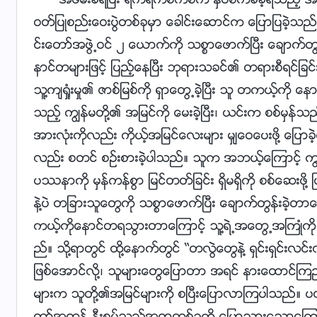
အဖမ္းခံရၿပီး ရက္ရက္စက္စက္ ႏွိပ္စက္ခံခဲ့ရသည့္
ဝတ္ျပဳစည္းေဝးပြဲတစ္ခုမွာ ေခါင္းေဆာင္က ေျပာျပခဲ
င္းေတာ္အဖြဲ႕ဝင္ ၂ ေယာက္ကို သစၥာေဖာက္ၿပီး ေခ်ာက
နာင္တမ်ားျဖင့္ ျပည့္ေနၿပီး ဘုရားသခင္၏ တရားစီရင္ျခင္း
သူ႔က်ရႈံးမႈ၏ ဇာစ္ျမစ္ကို ရွာေတြ႕ခဲ့ၿပီး သူ တကယ့္ကိ
သည့္ ကြၽန္မတို႔၏ အျမင္ကို ေမးခဲ့ၿပီး၊ ယင္းက စစ္မွန
အားလုံးကိုလည္း ကိုယ့္အျမင္ေလးမ်ား မွ်ေဝေပးဖို႔ ေျ
လည္း စတင္ စဥ္းစားခဲ့ပါသည္။ သူက အဘယ့္ေၾကာင့္ ကြၽန
ပႆနာကို မွန္ကန္စြာ ျမင္တတ္ျခင္း ရွိမရွိကို စစ္ေဆးဖို
နဲ႔ပဲ တျခားသူေတြကို သစၥာေဖာက္ၿပီး ေခ်ာက္တြန္းခဲ့တာေပ
ကယ့္ကိုေနာင္တရသြားတာေၾကာင့္ သူ႔ရဲ႕အေတြ႕အႀကဳံကိ
ည္။ သို႔ရာတြင္ ထို႔ေနာက္တြင္ “တလြဲေတြနဲ႔ ရွင္းရွင္းလင္း
ျဖစ္ေအာင္လို႔၊ သူမ်ားေတြေျပာတာ အရင္ နားေထာင္ၾကည့္
မ်ားက သူတို႔၏အျမင္မ်ားကို စၿပီးေျပာလာၾကပါသည္။