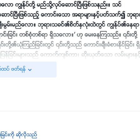
ာ ကြၽန္ုပ္တို႔ မည္သို႔လုပ္ေဆာင္ၿပီးျဖစ္သနည္း။ သင္
ုပ္ေဆာင္ၿပီးျဖစ္သည့္ ေကာင္းေသာ အရာမ်ားႏွင့္ပတ္သက္၍ ဘုရာ
်ီးမြမ္းမည္ေလာ။ ဘုရားသခင္၏စိတ္ႏွလုံးထဲတြင္ ကြၽန္ုပ္၏ေနရာ
င္းျခင္း တစ္စုံတစ္ရာ ရွိသေလာ။’ ဟု ေမးေနၾကသည္။ ၎တို႔
ုံၾကည္ျခင္းတြင္ ၎တို႔သည္ ေကာင္းခ်ီးခံစားႏိုင္ျခင္း ရွိ
ံ႔ျပန္ျခင္းမ်ားသည္ ေကာက္က်စ္ကာ၊ ဆိုးယုတ္ေသာ လမ္းမ်ားႏွင့
္းေၾကာင္း မဟုတ္ေပ။ ထို႔ေၾကာင့္ မွန္ကန္သည့္ လမ္းေၾကာ
္ထပ္ ဖတ္ရန္
ားက ၎တို႔၏ ယုံၾကည္မႈ၌ သမၼာတရားကို လိုက္စားသည့္အခ်ိန္၊
ြင္ ေျပာင္းလဲမႈမ်ား စြမ္းေဆာင္ရရွိသည့္အခ်ိန္တြင္ ျဖစ္သည္။
ဤသည္မွာ
အုပ္ထဲရွိ “ဘဝတြင္ တိုးတက္ျခင္း၏ အၫႊန္းေျခာက္ခု”)
ံၾကည္သူမ်ားအေနျဖင့္လည္းေကာင္း၊ စစ္မွန္သည့္လမ္းေၾကာင္းကိ
င့္ သတိ ေပးျခင္း ျဖစ္သည္။ ကြၽန္မတို႔က သမၼာတရားကို လိုက္
မတို႔သာ ဤအျပဳသေဘာေဆာင္သည့္ လုပ္ရပ္မ်ားတြင္ အားမထုတ
္ရႈပ္ေနပါက။ ႂကြားဝါေနပါက၊ ေခါင္းေဆာင္မ်ား သေဘာက်ေအာင္ ႀ
ျခင္းကို ဆိုလိုသည္