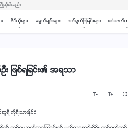
ႀကိဳဆိုပါသည္။
ား
ဗီဒီယိုမ်ား
ဓမၼသီခ်င္းမ်ား
ဖတ္႐ြတ္ျပျခင္းမ်ား
ဧဝံေဂလိတ
္ဦး ျဖစ္ရျခင္း၏ အရသာ
ူရီ ကိုရီးယားႏိုင္ငံ