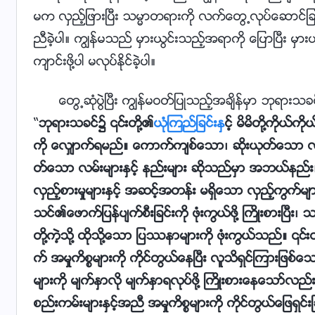
မက လွည့္ျဖားၿပီး သမၼာတရားကို လက္ေတြ႕လုပ္ေဆာင္ျခင္း
ညီခဲ့ပါ။ ကြၽန္မသည္ မွားယြင္းသည့္အရာကို ေျပာၿပီး မွာ
က်ာင္းဖို႔ပါ မလုပ္ႏိုင္ခဲ့ပါ။
ေတြ႕ဆုံပြဲၿပီး ကြၽန္မဝတ္ျပဳသည့္အခ်ိန္မွာ ဘုရ
“
ဘုရားသခင္၌ ၎တို႔၏
ယုံၾကည္ျခင္း
ႏွင့္ မိမိတို႔ကိ
ကို ေလွ်ာက္ရမည္။ ေကာက္က်စ္ေသာ၊ ဆိုးယုတ္ေသာ လမ္းမ
တ္ေသာ လမ္းမ်ားႏွင့္ နည္းမ်ား ဆိုသည္မွာ အဘယ္နည္း။
လွည့္စားမႈမ်ားႏွင့္ အဆင့္အတန္း မရွိေသာ လွည့္ကြက္မ
သင္၏ေဖာက္ျပန္ပ်က္စီးျခင္းကို ဖုံးကြယ္ဖို႔ ႀကိဳးစားၿပီး၊
တို႔ကဲ့သို႔ ထိုသို႔ေသာ ျပႆနာမ်ားကို ဖုံးကြယ္သည္။
က္ အမႈကိစၥမ်ားကို ကိုင္တြယ္ေနၿပီး လူသိရွင္ၾကားျဖစ
မ်ားကို မ်က္ႏွာလို မ်က္ႏွာရလုပ္ဖို႔ ႀကိဳးစားေနေသာ္လ
စည္းကမ္းမ်ားႏွင့္အညီ အမႈကိစၥမ်ားကို ကိုင္တြယ္ေျဖရွင္း