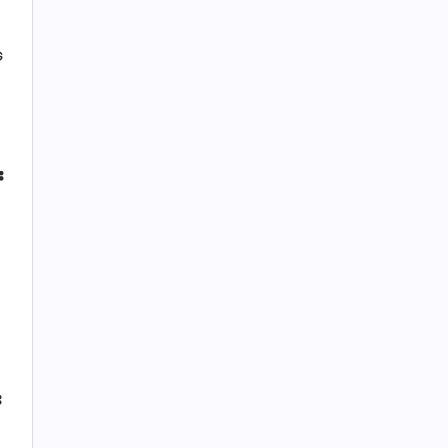
ေ
း
း