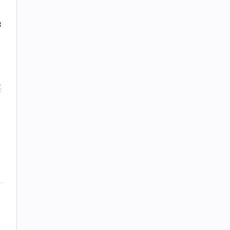
း
္
”
ု
္