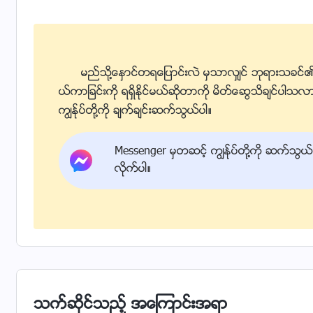
ကိဳးစားေနပါက၊ အသင္းေတာ္မွာ ေနရာရပါက၊ ဘုရားသခင္ႏွ
ရာေတြးမည္ကို အလြန္ စိုးရိမ္ေနပါက၊ ဤသည္မွာ ဆိုးယုတ
နခဲ့သည့္အရာမ်ားက ဘုရားသခင္ေဖာ္ျပသည့္အတိုင္း 
မည္သို႔ေႏွာင္တရေျပာင္းလဲ မွသာလွ်င္ ဘုရားသခင္
စစ္မွန္သည့္ သက္ေသခံခ်က္ ဟုတ္ မဟုတ္ မေသခ်ာေသာ္
ယ္ကာျခင္းကို ရရွိႏိုင္မယ္ဆိုတာကို မိတ္ေဆြသိခ်င္ပါသလ
ခန္းထဲကလူမ်ားကို ေလ့လာၿပီး မိမိလွည့္ကြက္မ်ားကို သု
ကြၽန္ုပ္တို႔ကို ခ်က္ခ်င္းဆက္သြယ္ပါ။
ကြၽန္မ အဘယ့္ေၾကာင့္လက္မေထာင္သည္ကို ေခါင္းေဆာင
ေတြးခဲ့ၿပီး၊ လူအမ်ားစုက ထိုအစ္ကို၏အေတြ႕အႀကဳံက သက
Messenger မွတဆင့္ ကြၽန္ုပ္တို႔ကို ဆက္သြယ္
သူတို႔ေနာက္ကို အျမန္လိုက္ခဲ့ရသည္။ ကြၽန္မက အျခားသ
လိုက္ပါ။
လွည့္ျဖားတတ္သည့္ စာတန္၏ စိတ္သေဘာထားကလြဲၿပီး မည
ခုေျပာဖို႔ အဘယ့္ေၾကာင့္မ်ား အလြန္ခက္ခဲေနသည္ကို စဥ္
ည္းေကာင္း၊ ေခါင္းေဆာင္က ကြၽန္မကိုအထင္ေသးၿပီး တန္
လွ်င္ ဤကဲ့သို႔ ဆက္ျဖစ္ေနပါက၊ တာဝန္မွ ထုတ္ပယ္ခံ
ကြယ္ခ်င္ခဲ့ၿပီး ကြၽန္မ၏ရာထူးကို ထိန္းထားဖို႔၊ ကြၽန္မ၏ 
အေကာင္းဆုံးလုပ္ခ်င္ခဲ့မိပါသည္။ သမၼာတရားကိုနားလည္ၿ
သက္ဆိုင္သည့္ အေၾကာင္းအရာ