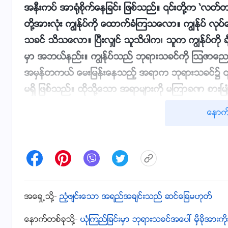
အနီးကပ္ အာ႐ုံစိုက္ေနျခင္း ျဖစ္သည္။ ၎တို႔က ‘လတ္တေလ
တို႔အားလုံး ကြၽန္ုပ္ကို ေထာက္ခံၾကသေလာ။ ကြၽန္ုပ္ လ
သခင္ သိသေလာ။ ၿပီးလွ်င္ သူသိပါက၊ သူက ကြၽန္ုပ္ကို ခ
မွာ အဘယ္နည္း။ ကြၽန္ုပ္သည္ ဘုရားသခင္ကို ဩဇာေညာ
အမွန္တကယ္ ေမးျမန္းေနသည့္ အရာက ဘုရားသခင္၌ ၎တို႔၏ယ
မရွိ ျဖစ္သည္။ ထိုသို႔ေသာ အရာမ်ားကို မၾကာခဏ စားၿမဳ
နည္းလမ္းမ်ား မဟုတ္သေလာ။ ဤသည္မွာ မွန္ကန္သည့္ လမ
ေနာက
င္းမွာ အဘယ္နည္း။ မွန္ကန္သည့္ လမ္းေၾကာင္းက လူမ်
၎တို႔ သမၼာတရားကို ရရွိႏိုင္ၿပီး ၎တို႔၏စိတ္သေဘာထားတ
(ေနာက္ဆုံးေသာကာလ ခရစ္ေတာ္၏ေျပာဆိုခ်က္ မွတ္တမ္းမ်ား စာ
ကြၽန္မတို႔သည္ မိမိတို႔၏ အျပဳအမူတြင္လည္းေကာင္း၊ ယု
ေလွ်ာက္ဖို႔ ဘုရားသခင္က ကြၽန္မတို႔အား အသိေပးျခင္းႏွ
အေရွ႕သို႔-
ညံ့ဖ်င္းေသာ အရည္အခ်င္းသည္ ဆင္ေျခမဟုတ္
စားၿပီး လက္ေတြ႕လုပ္ေဆာင္ၾကရမည္ ျဖစ္သည္။ ကြၽန္
ပါက၊ ကြၽန္မတို႔၏ ျပစ္ခ်က္မ်ားကို ဖုံးထားၿပီး အလုပ
ေနာက္တစ္ခုသို႔-
ယုံၾကည္ျခင္းမွာ ဘုရားသခင္အေပၚ မွီခိုအားကိုး