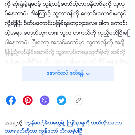
ကို ဆုံးရႈံးခဲ့ရေပမဲ့ သူနဲ႔သင့္ေတာ္တဲ့တာဝန္တစ္ခုကို သူလု
ပ္ေနတာပဲ။ ဒါေၾကာင့္ သူ႔တာဝန္ကို ေကာင္းေကာင္းမလုပ္
လို႔ဆိုၿပီး စိတ္မေကာင္းမျဖစ္ရေတာ့ဘူးေလ။ ဒါက ေကာင္း
တဲ့အရာ မဟုတ္ဘူးလား။ သူက တကယ္ကို လွည့္ပတ္ၿပီးေျ
ပာေနတာပဲ။ ၿပီးေတာ့ အသင္းေတာ္မွာ သူ႔တာဝန္ကို အခ်ိ
န္ျပည့္လုပ္ႏိုင္ေအာင္လို႔ သူ႔အလုပ္ကေနထြက္ခဲ့တဲ့ အစ္ကို
တစ္ေယာက္ရွိခဲ့တယ္။ သူ႔တာဝန္မွာ အလုပ္သိပ္မမ်ားတဲ့အ
ခ်ိန္မွာ ပိုက္ဆံနည္းနည္းရွာဖို႔၊ သူ႔တာဝန္ကိုလုပ္ေနရင္းနဲ႔ အ
ေနာက္ထပ္ ဖတ္ရန္
သက္ေမြးမႈ ဖန္တီးႏိုင္ေအာင္လို႔ အရံအလုပ္တစ္ခုရွာလုပ္ခဲ့
တယ္။ အလုပ္က အလုပ္ၾကမ္းပဲ။ ကိုယ္ကာယပိုင္းမွာ အရ
မ္းအားစိုက္ရတဲ့ ဘယ္အလုပ္ကိုမွ သူက မလုပ္ခဲ့ဖူးဘူး။ သူ
အားကုန္သြားတဲ့အခ်ိန္မွာ ေတာ္ေတာ္စိတ္ဓာတ္က်ေနခဲ့တ
ယ္။ ကြၽန္မအေဖက ဒါကိုသိတဲ့အခါမွာ သူက “ငါတို႔က အေ
အေရွ႕သို႔-
ကြၽန္ေတာ့္မိဘေတြရဲ႕ ၾကင္နာမႈကို ဘယ္လိုသေဘာ
တာ္အတန္ ခ်မ္းသာခဲ့ေပမဲ့ ငါတို႔က ဘုရားအိမ္ေတာ္အတြက္
ထားရမယ္ဆိုတာ ကြၽန္ေတာ္ သိလာခဲ့ပါၿပီ