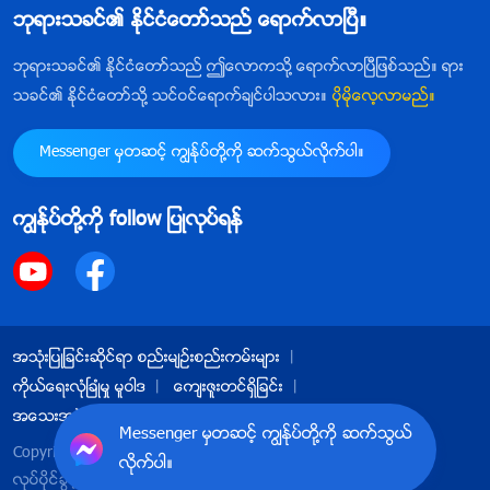
အေၾကာင္းသိၿပီး ကြၽန္မကို ေရွာင္ၾကမွာလည္း စိုးရိမ္ခဲ့တ
ဘုရားသခင္၏ ႏိုင္ငံေတာ္သည္ ေရာက္လာၿပီ။
ယ္။ ကြၽန္မရဲ႕ စိတ္ခံစားမႈက ရႈပ္ေထြးေနခဲ့ၿပီး၊ ဘာျဖစ္ခဲ့တ
ဘုရားသခင္၏ ႏိုင္ငံေတာ္သည္ ဤေလာကသို႔ ေရာက္လာၿပီျဖစ္သည္။ ရား
ယ္ဆိုတာကိုပဲ ေတြးႏိုင္ခဲ့တယ္။ ကြၽန္မရဲ႕ တာဝန္ကိုလုပ္ဖို႔
သခင္၏ ႏိုင္ငံေတာ္သို႔ သင္ဝင္ေရာက္ခ်င္ပါသလား။
ပိုမိုေလ့လာမည္။
အားမထုတ္ႏိုင္ခဲ့ဘူး။ ၿပီးေတာ့ အရမ္းကို စိတ္ဒုကၡေရာက္ၿပီး
Messenger မွတဆင့္ ကြၽန္ုပ္တို႔ကို ဆက္သြယ္လိုက္ပါ။
စိတ္ဆင္းရဲခဲ့တယ္။ ဒီလိုဒုကၡသုကၡမ်ိဳးကို ကြၽန္မ ဘာလို႔ ရင္
ဆိုင္ရလဲလို႔ ေတြးၿမဲေတြးေနမိတယ္။ ေနာက္ပိုင္းမွာ၊ ညီအစ္
ကြၽန္ုပ္တို႔ကို follow ျပဳလုပ္ရန္
ကို ေမာင္ႏွမတခ်ိဳ႕က ကြၽန္မနဲ႔ မိတ္သဟာယဖြဲ႕ၿပီး၊ ကြၽန္မ
တာဝန္မွာ ကြၽန္မရဲ႕ ထမ္းေဆာင္မႈနဲ႔ပတ္သက္လို႔ ပိုအခ်ိန္ေ
ပး သုံးသပ္ဖို႔ ကြၽန္မကို တိုက္တြန္းခဲ့တယ္။ ကြၽန္မအလုပ္မွာ
အစြမ္းအစတခ်ိဳ႕ ရွိေနေပမဲ့၊ သမၼာတရား လိုက္စားတာကို
အသုံးျပဳျခင္းဆိုင္ရာ စည္းမ်ဥ္းစည္းကမ္းမ်ား
ဦးစားမေပးခဲ့ဘူး၊ နာမည္ဂုဏ္သတင္းနဲ႔ အဆင့္အတန္းကိုပဲ
ကိုယ္ေရးလုံၿခဳံမႈ မူဝါဒ
ေက်းဇူးတင္ရွိျခင္း
ရွာၿပီး မွားတဲ့ လမ္းေၾကာင္းကိုပဲ ေလွ်ာက္ေနခဲ့တယ္လို႔လ
အေသးအဖြဲအခ်က္အလက္မ်ားႏွင့္ ပတ္သက္သည့္ မူဝါဒ
Messenger မွတဆင့္ ကြၽန္ုပ္တို႔ကို ဆက္သြယ္
ည္း သူတို႔က ေထာက္ျပၾကတယ္။ ညီအစ္ကို ေမာင္ႏွမေတြ
Copyright © 2026
အနႏၲတန္ခိုးရွင္ ဘုရားသခင္ အသင္းေတာ္
လိုက္ပါ။
ရဲ႕ အႀကံနဲ႔ အကူအညီေတြက ဘုရားဆီကလာတာျဖစ္မွန္း
လုပ္ပိုင္ခြင့္အားလုံး မူပိုင္ျဖစ္သည္။