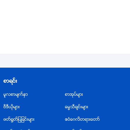
အစ္ကို ေမာင္ႏွမေတြက ငါ့အတြက္ က်ိန္းေသ မဲေပးၾကမွာ
ပဲ”လို႔ ေတြးမိတယ္။
အဲဒါၿပီးေတာ့ မၾကာဘူး၊ ႏွစ္ပတ္လည္ ေ႐ြးေကာက္ပြဲ
အတြက္ အခ်ိန္ေရာက္လာၿပီး၊ ကြၽန္မ တကယ္ကို စိတ္လႈပ္
ရွားမိတယ္။ “ငါ ေခါင္းေဆာင္တစ္ေယာက္အေနနဲ႔ အေ႐ြးခံ
ရရင္၊ အသင္းေတာ္ စီမံကိန္းေတြနဲ႔ ပတ္သက္လို႔ ဆုံးျဖတ္ခ်
က္ေတြခ်ဖို႔ အာဏာ ရွိမွာပဲ။ ငါ့ရဲ႕ ႀကီးၾကပ္မႈေအာက္မွာ အ
လုပ္တိုးတက္ရင္၊ ငါက ငါ့ရာထူးနဲ႔ ထိုက္တန္တယ္လို႔ ညီအ
စာရင္း
စ္ကို ေမာင္ႏွမေတြက ထင္ၾကမွာျဖစ္ၿပီး၊ ငါ့ကိုပိုလို႔ေတာင္ ေ
မူလစာမ်က္ႏွာ
စာအုပ္မ်ား
လးစားၾကမွာပဲ”လို႔ ေတြးမိတယ္။ ဒါေပမဲ့ အရမ္းအံ့ဩစရာေ
ကာင္းတာက၊ ရလဒ္ေတြကို ေၾကညာလိုက္တဲ့အခါ၊ ကြၽန္မ
ဗီဒီယိုမ်ား
ဓမၼသီခ်င္းမ်ား
နာမည္ အေခၚမခံရဘူး။ ကြၽန္မမ်က္ႏွာ နီရဲသြားၿပီး အရမ္း
ဖတ္႐ြတ္ျပျခင္းမ်ား
ဧဝံေဂလိတရားေတာ္
အရမ္းကို ရွက္မိတယ္။ အနာေပၚ တုတ္က်သြားတာက ကြၽန္