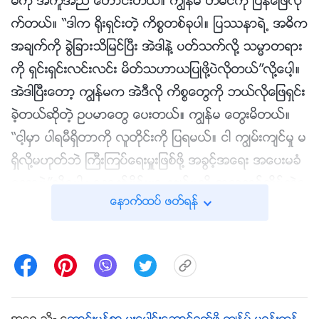
မကို အကူအညီ ေတာင္းတယ္။ ကြၽန္မ တမင္ကို ျပန္ေျဖလို
က္တယ္။ “ဒါက ႐ိုးရွင္းတဲ့ ကိစၥတစ္ခုပါ။ ျပႆနာရဲ႕ အဓိက
အခ်က္ကို ခြဲျခားသိျမင္ၿပီး အဲဒါနဲ႔ ပတ္သက္လို႔ သမၼာတရား
ကို ရွင္းရွင္းလင္းလင္း မိတ္သဟာယျပဳဖို႔ပဲလိုတယ္”လို႔ေပါ့။
အဲဒါၿပီးေတာ့ ကြၽန္မက အဲဒီလို ကိစၥေတြကို ဘယ္လိုေျဖရွင္း
ခဲ့တယ္ဆိုတဲ့ ဥပမာေတြ ေပးတယ္။ ကြၽန္မ ေတြးမိတယ္။
“ငါ့မွာ ပါရမီရွိတာကို လူတိုင္းကို ျပရမယ္။ ငါ ကြၽမ္းက်င္မႈ မ
ရွိလို႔မဟုတ္ဘဲ ႀကီးၾကပ္ေရးမႉးျဖစ္ဖို႔ အခြင့္အေရး အေပးမခံ
ရတာပဲ”လို႔ေပါ့။ ေနာက္ပိုင္းမွာ ကြၽန္မတို႔ အတူတစ္အိမ္ထဲေ
ေနာက္ထပ္ ဖတ္ရန္
နဖို႔ ကြၽန္မကို အဒဲလ္က အႀကံေပးတယ္။ ျပႆနာတစ္ခုခု
ေပၚလာတဲ့အခါတိုင္း သူ ကြၽန္မကို တိုင္ပင္လို႔ရေအာင္ေပါ့။
ကြၽန္မ ေတြးမိတယ္။ “ျပႆနာေပၚလာတဲ့အခါတိုင္း ငါ့ကို
တိုင္ပင္မယ္ေပါ့။ ဒါေပမဲ့ အဲဒါဆိုရင္ ျပႆနာ ေျပလည္
သြားတဲ့အခါ ငါမဟုတ္ဘဲ၊ နင္က အမွတ္အားလုံး ရသြားမွာေ