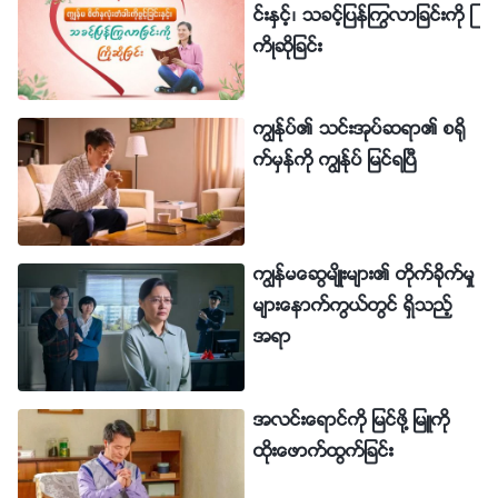
က္ ေပးဖို႔ သမီးအလုပ္လုပ္ၿပီး ပိုက္ဆံရွာဖို႔လိုတယ္။ အခုက
င္းႏွင့္၊ သခင့္ျပန္ႂကြလာျခင္းကို ႀ
စၿပီး အေဖ သမီးကို ပိုက္ဆံ လုံးဝ ထပ္မေပးေတာ့ဘူး။
ကိဳဆိုျခင္း
သမီးက အလုပ္မရွာဘူးဆိုရင္ အိမ္က ထြက္သြားလို႔ရတ
ယ္”တဲ့။ ကြၽန္မအေဖေျပာတာေၾကာင့္ ကြၽန္မ ေတာ္ေတာ္စိ
ကြၽန္ုပ္၏ သင္းအုပ္ဆရာ၏ စ႐ို
တ္ပူသြားတယ္။ ကြၽန္မက အလုပ္လုပ္ရရင္ စုေဝးပြဲေတြတ
က္မွန္ကို ကြၽန္ုပ္ ျမင္ရၿပီ
က္ၿပီး ဘုရားႏႈတ္ကပတ္ေတာ္ဖတ္ဖို႔ အခ်ိန္ရွိမွာမဟုတ္ဘူး။
ဒါေပမဲ့ ကြၽန္မက အလုပ္မရရင္ ကြၽန္မအေဖက ကြၽန္မကို ႏွ
င္ထုတ္ၿပီး ေနဖို႔ ေနစရာရွိမွာမဟုတ္ဘူး။ ကြၽန္မ အရမ္းေၾ
ကြၽန္မေဆြမ်ိဳးမ်ား၏ တိုက္ခိုက္မႈ
ကာက္မိတယ္။ အဲဒါနဲ႔ အလုပ္ရွာၿပီးေတာ့ မနက္ေျခာက္နာရီ
မ်ားေနာက္ကြယ္တြင္ ရွိသည့္
ကေန ညေနေလးနာရီအထိအလုပ္လုပ္တယ္။ အခ်ိန္ၾကာ
အရာ
လာေတာ့ ကြၽန္မတာဝန္ကို ကြၽန္မ လ်စ္လ်ဴရႈလာတယ္။ ကြၽ
န္မက အလုပ္လုပ္ေနတုန္းမွာ ဖုံးသုံးလို႔မရေတာ့ လူသစ္ေတြ
အလင္းေရာင္ကို ျမင္ဖို႔ ျမဴကို
ကို ေရမေလာင္းႏိုင္ဘူး။ ေန႔တိုင္းပဲ ကြၽန္မ အလုပ္ကေန အိ
ထိုးေဖာက္ထြက္ျခင္း
မ္ျပန္ေရာက္ၿပီးရင္ ေမာေနၿပီ။ အဲဒါနဲ႔ စုေဝးပြဲေတြမွာ ေ