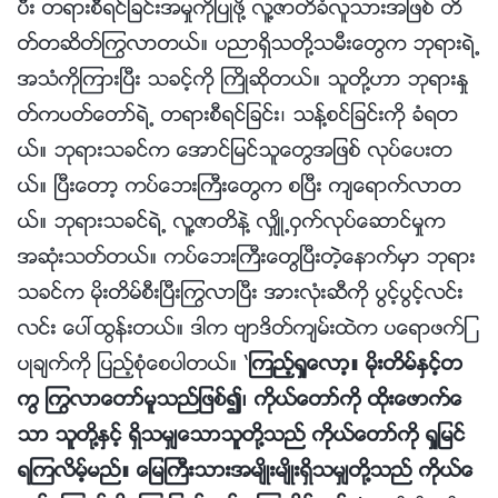
ပီး တရားစီရင္ျခင္းအမႈကိုျပဳဖို႔ လူ႔ဇာတိခံလူသားအျဖစ္ တိ
တ္တဆိတ္ႂကြလာတယ္။ ပညာရွိသတို႔သမီးေတြက ဘုရားရဲ႕
အသံကိုၾကားၿပီး သခင့္ကို ႀကိဳဆိုတယ္။ သူတို႔ဟာ ဘုရားႏႈ
တ္ကပတ္ေတာ္ရဲ႕ တရားစီရင္ျခင္း၊ သန္႔စင္ျခင္းကို ခံရတ
ယ္။ ဘုရားသခင္က ေအာင္ျမင္သူေတြအျဖစ္ လုပ္ေပးတ
ယ္။ ၿပီးေတာ့ ကပ္ေဘးႀကီးေတြက စၿပီး က်ေရာက္လာတ
ယ္။ ဘုရားသခင္ရဲ႕ လူ႔ဇာတိနဲ႔ လွ်ိဳ႕ဝွက္လုပ္ေဆာင္မႈက
အဆုံးသတ္တယ္။ ကပ္ေဘးႀကီးေတြၿပီးတဲ့ေနာက္မွာ ဘုရား
သခင္က မိုးတိမ္စီးၿပီးႂကြလာၿပီး အားလုံးဆီကို ပြင့္ပြင့္လင္း
လင္း ေပၚထြန္းတယ္။ ဒါက ဗ်ာဒိတ္က်မ္းထဲက ပေရာဖက္ျ
ပဳခ်က္ကို ျပည့္စုံေစပါတယ္။ ‘
ၾကည့္ရႈေလာ့။ မိုးတိမ္ႏွင့္တ
ကြ ႂကြလာေတာ္မူသည္ျဖစ္၍၊ ကိုယ္ေတာ္ကို ထိုးေဖာက္ေ
သာ သူတို႔ႏွင့္ ရွိသမွ်ေသာသူတို႔သည္ ကိုယ္ေတာ္ကို ရႈျမင္
ရၾကလိမ့္မည္။ ေျမႀကီးသားအမ်ိဳးမ်ိဳးရွိသမွ်တို႔သည္ ကိုယ္ေ