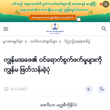
မူလစာမ်က္ႏွာ
သက္ေသခံခ်က္မ်ား
ဝိညာဥ္ေရးရာစစ္ပြဲ
ကြၽန္မအေဖ၏ ဝင္ေရာက္စြက္ဖက္မႈမ်ားကို
ကြၽန္မ ျဖတ္သန္းခဲ့ပုံ
16.12.2022
ေဒလိယာ မကၠစီကိုႏိုင္ငံ