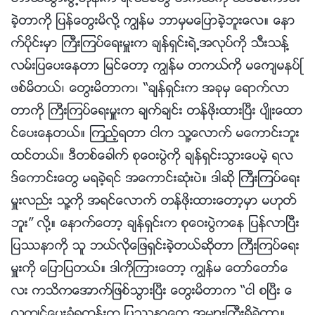
ခဲ့တာကို ျပန္ေတြးမိလို႔ ကြၽန္မ ဘာမွမေျပာခဲ့ဘူးေလ။ ေနာ
က္ပိုင္းမွာ ႀကီးၾကပ္ေရးမႉးက ခ်န္ရွင္းရဲ႕အလုပ္ကို သီးသန႔္
လမ္းျပေပးေနတာ ျမင္ေတာ့ ကြၽန္မ တကယ္ကို မေက်မနပ္ျ
ဖစ္မိတယ္၊ ေတြးမိတာက၊ “ခ်န္ရွင္းက အခုမွ ေရာက္လာ
တာကို ႀကီးၾကပ္ေရးမႉးက ခ်က္ခ်င္း တန္ဖိုးထားၿပီး ပ်ိဳးေထာ
င္ေပးေနတယ္။ ၾကည့္ရတာ ငါက သူ႔ေလာက္ မေကာင္းဘူး
ထင္တယ္။ ဒီတစ္ေခါက္ စုေဝးပြဲကို ခ်န္ရွင္းသြားေပမဲ့ ရလ
ဒ္ေကာင္းေတြ မရခဲ့ရင္ အေကာင္းဆုံးပဲ။ ဒါဆို ႀကီးၾကပ္ေရး
မႉးလည္း သူ႔ကို အရင္ေလာက္ တန္ဖိုးထားေတာ့မွာ မဟုတ္
ဘူး” လို႔။ ေနာက္ေတာ့ ခ်န္ရွင္းက စုေဝးပြဲကေန ျပန္လာၿပီး
ျပႆနာကို သူ ဘယ္လိုေျဖရွင္းခဲ့တယ္ဆိုတာ ႀကီးၾကပ္ေရး
မႉးကို ေျပာျပတယ္။ ဒါကိုၾကားေတာ့ ကြၽန္မ ေတာ္ေတာ္ေ
လး ကသိကေအာက္ျဖစ္သြားၿပီး ေတြးမိတာက “ငါ စၿပီး ေ
လ့က်င့္ေပးခံရတုန္းက ျပႆနာေတြ အမ်ားႀကီးရွိခဲ့တာ။