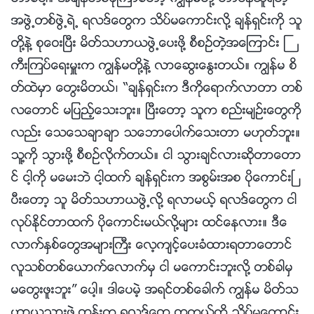
အဖြဲ႕တစ္ဖြဲ႕ရဲ႕ ရလဒ္ေတြက သိပ္မေကာင္းလို႔ ခ်န္ရွင္းကို သူ
တို႔နဲ႔ စုေဝးၿပီး မိတ္သဟာယဖြဲ႕ေပးဖို႔ စီစဥ္တဲ့အေၾကာင္း ႀ
ကီးၾကပ္ေရးမႉးက ကြၽန္မတို႔နဲ႔ လာေဆြးေႏြးတယ္။ ကြၽန္မ စိ
တ္ထဲမွာ ေတြးမိတယ္၊ “ခ်န္ရွင္းက ဒီကိုေရာက္လာတာ တစ္
လေတာင္ မျပည့္ေသးဘူး။ ၿပီးေတာ့ သူက စည္းမ်ဥ္းေတြကို
လည္း ေသေသခ်ာခ်ာ သေဘာေပါက္ေသးတာ မဟုတ္ဘူး။
သူ႔ကို သြားဖို႔ စီစဥ္လိုက္တယ္။ ငါ သြားခ်င္လားဆိုတာေတာ
င္ ငါ့ကို မေမးဘဲ ငါ့ထက္ ခ်န္ရွင္းက အစြမ္းအစ ပိုေကာင္းၿ
ပီးေတာ့ သူ မိတ္သဟာယဖြဲ႕လို႔ ရလာမယ့္ ရလဒ္ေတြက ငါ
လုပ္ႏိုင္တာထက္ ပိုေကာင္းမယ္လို႔မ်ား ထင္ေနလား။ ဒီေ
လာက္ႏွစ္ေတြအမ်ားႀကီး ေလ့က်င့္ေပးခံထားရတာေတာင္
လူသစ္တစ္ေယာက္ေလာက္မွ ငါ မေကာင္းဘူးလို႔ တစ္ခါမွ
မေတြးဖူးဘူး” ေပါ့။ ဒါေပမဲ့ အရင္တစ္ေခါက္ ကြၽန္မ မိတ္သ
ဟာယသြားဖြဲ႕တုန္းက ရလဒ္ေတြ တကယ္ကို သိပ္မေကာင္း