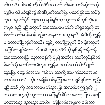
ဆိုတာပဲ။ ဒါေပမဲ့ ကိုယ္အဲဒီေလာက္ ဆိုးေနတယ္ဆိုတာကို
ကြၽန္မ ဝန္မခံခ်င္လို႔ အဲဒါနဲ႔ပတ္သက္ၿပီး မဆင္ျခင္သုံးသပ္ခဲ့
ဘူး။ ေနာက္ပိုင္းက်ေတာ့ ခ်န္ရွင္းက သူ႔တာဝန္လုပ္တဲ့ေန
ရာမွာ စည္းမ်ဥ္းေတြကို သေဘာမေပါက္ဘဲ ကိစၥေတြကို တ
စ္ဖက္သတ္ဆန္ဆန္ စဥ္းစားေနတာ ေတြ႕ရလို႔ အဲဒါကို ကြၽန္
မ ေထာက္ျပလိုက္တယ္။ သူ႔ရဲ႕ တက္ႂကြမႈကို ဖိခ်ဖို႔အတြက္
အျပစ္ရွာခ်င္ခဲ့တာ၊ ဒါေပမဲ့ သူက အဲဒါကို မွန္မွန္ကန္ကန္
သေဘာထားၿပီး သူ႔တာဝန္ကို ပုံမွန္အတိုင္း ဆက္လုပ္ႏိုင္လိ
မ့္မယ္လို႔ မထင္ထားခဲ့ဘူး။ ကြၽန္မ ေတာ္ေတာ္ စိတ္ပ်က္
သြားၿပီး ေတြးမိတာက၊ “နင္က ဘာလို႔ အပ်က္သေဘာမေ
ဆာင္ရတာလဲ” လို႔။ အခ်ိန္တစ္ခုၾကာေတာ့ ခ်န္ရွင္းက စည္း
မ်ဥ္းတခ်ိဳ႕ကို သေဘာေပါက္သြားၿပီး အလုပ္မွာႀကဳံရတဲ့ ျ
ပႆနာေတြကို သူ႔ဘာသာ ေျဖရွင္းႏိုင္လာေတာ့ ျပႆနာျ
ဖစ္တာေတြ နည္းသြားတယ္။ ႀကီးၾကပ္ေရးမႉးက ဝမ္းသာ