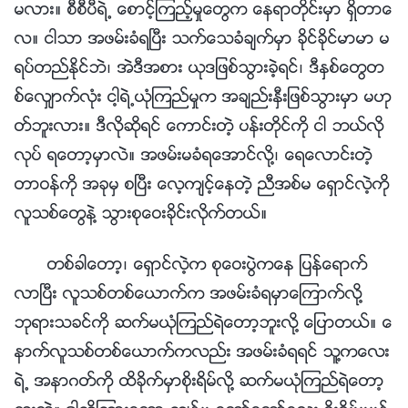
မလား။ စီစီပီရဲ႕ ေစာင့္ၾကည့္မႈေတြက ေနရာတိုင္းမွာ ရွိတာေ
လ။ ငါသာ အဖမ္းခံရၿပီး သက္ေသခံခ်က္မွာ ခိုင္ခိုင္မာမာ မ
ရပ္တည္ႏိုင္ဘဲ၊ အဲဒီအစား ယုဒျဖစ္သြားခဲ့ရင္၊ ဒီႏွစ္ေတြတ
စ္ေလွ်ာက္လုံး ငါ့ရဲ႕ယုံၾကည္မႈက အခ်ည္းႏွီးျဖစ္သြားမွာ မဟု
တ္ဘူးလား။ ဒီလိုဆိုရင္ ေကာင္းတဲ့ ပန္းတိုင္ကို ငါ ဘယ္လို
လုပ္ ရေတာ့မွာလဲ။ အဖမ္းမခံရေအာင္လို႔၊ ေရေလာင္းတဲ့
တာဝန္ကို အခုမွ စၿပီး ေလ့က်င့္ေနတဲ့ ညီအစ္မ ေရွာင္လဲ့ကို
လူသစ္ေတြနဲ႔ သြားစုေဝးခိုင္းလိုက္တယ္။
တစ္ခါေတာ့၊ ေရွာင္လဲ့က စုေဝးပြဲကေန ျပန္ေရာက္
လာၿပီး လူသစ္တစ္ေယာက္က အဖမ္းခံရမွာေၾကာက္လို႔
ဘုရားသခင္ကို ဆက္မယုံၾကည္ရဲေတာ့ဘူးလို႔ ေျပာတယ္။ ေ
နာက္လူသစ္တစ္ေယာက္ကလည္း အဖမ္းခံရရင္ သူ႔ကေလး
ရဲ႕ အနာဂတ္ကို ထိခိုက္မွာစိုးရိမ္လို႔ ဆက္မယုံၾကည္ရဲေတာ့