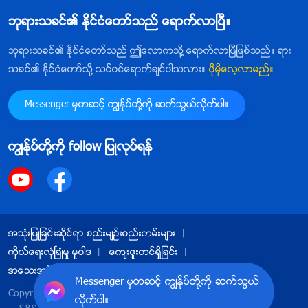
တြကို အေရးတႀကီး ေျဖရွင္းဖို႔ လိုေနၿပီ။ ကိုယ့္လုံၿခဳံေရးကိုခ်
ဘုရားသခင္၏ ႏိုင္ငံေတာ္သည္ ေရာက္လာၿပီ။
ည္းပဲ ေတြးေနလို႔ မရဘူးေလ။ လူသစ္ေတြရဲ႕ ျပႆနာေတြ
ကို ေျဖရွင္းဖို႔က အရမ္းအေရးႀကီးတယ္။ ေနာက္တစ္ခါ လူ
ဘုရားသခင္၏ ႏိုင္ငံေတာ္သည္ ဤေလာကသို႔ ေရာက္လာၿပီျဖစ္သည္။ ရား
သစ္ေတြ စုေဝးပြဲရွိရင္ ငါ သြားကိုသြားရမယ္။ ငါသာ တက
သခင္၏ ႏိုင္ငံေတာ္သို႔ သင္ဝင္ေရာက္ခ်င္ပါသလား။
ပိုမိုေလ့လာမည္။
ယ္ အဖမ္းခံရရင္၊ အဲဒါက ဘုရားသခင္ရဲ႕ ခြင့္ျပဳလို႔ပဲျဖစ္မွာ။
Messenger မွတဆင့္ ကြၽန္ုပ္တို႔ကို ဆက္သြယ္လိုက္ပါ။
ဘုရားသခင္ရဲ႕ ခြင့္ျပဳခ်က္မရွိရင္ စာတန္ ဘယ္ေလာက္ပဲ ေ
သာင္းက်န္းေနပါေစ၊ ငါ ေဘးကင္းမွာပါလို႔ေပါ့။ စုေဝးပြဲရွိ
ကြၽန္ုပ္တို႔ကို follow ျပဳလုပ္ရန္
တဲ့ေန႔မွာ ကြၽန္မ ေစာေစာထြက္လာၿပီး စုေဝးပြဲလုပ္မယ့္ ေန
ရာကို မသြားခင္ ဟိုနားဒီနား လွည့္ပတ္သြားေနခဲ့တယ္။ စုေ
ဝးပြဲမွာ ဘုရားႏႈတ္ကပတ္ေတာ္ေတြကို ဖတ္ၿပီး အေတြ႕အႀ
ကဳံဆိုင္ရာ နားလည္သေဘာေပါက္မႈေတြကို မိတ္သဟာယျ
အသုံးျပဳျခင္းဆိုင္ရာ စည္းမ်ဥ္းစည္းကမ္းမ်ား
ပဳေပးလိုက္ေတာ့၊ လူသစ္ေတြဟာ ဘုရားသခင္ရဲ႕ ရည္႐ြယ္
ကိုယ္ေရးလုံၿခဳံမႈ မူဝါဒ
ေက်းဇူးတင္ရွိျခင္း
ခ်က္ကို နားလည္သြားၾကၿပီး အရင္လို ေၾကာက္႐ြံ႕တုန္လႈပ္
အေသးအဖြဲအခ်က္အလက္မ်ားႏွင့္ ပတ္သက္သည့္ မူဝါဒ
Messenger မွတဆင့္ ကြၽန္ုပ္တို႔ကို ဆက္သြယ္
မေနၾကေတာ့ဘူး။ သူတို႔ မ်က္ႏွာေပၚမွာ အၿပဳံးေတြ ေပၚ
Copyright © 2026
အနႏၲတန္ခိုးရွင္ ဘုရားသခင္ အသင္းေတာ္
လိုက္ပါ။