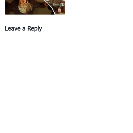
ဗ်ား က်ဳပ္တို႔ကို မေျပာရင္ ေသေအာင္ ႐ိုက္မယ္” ဟု ေျပာရ
င္း ႐ိုက္ႏွက္ ကန္ေက်ာက္ကာ၊ ထိုသို႔လုပ္ၾကသည္ႏွင့္အညီ
ဆဲရင္းျဖင့္ တစ္ၿပိဳင္နက္ ကြၽန္မကို တိုက္ခိုက္ခဲ့ၾကသည္။ ကြၽ
Leave a Reply
န္မ အလြန္ ျပင္းထန္စြာ ႐ိုက္နက္ခံခဲ့ရၿပီး ေျမေပၚ လူးလွိမ့္ေ
နရင္း၊ ေပ်ာ့ေခြသြားခဲ့သည္။ ထို႔ေနာက္ ဆိုးယုတ္ေသာ ရဲတ
စ္ဦးက ကြၽန္မကို ဆံပင္မွ ၾကမ္းတမ္းစြာ ဆြဲလိုက္ၿပီး၊ “ခင္
ဗ်ားက တကယ္ကို ေခါင္းမာေနေသးတာကိုး။ မေျပာဘူးေပါ့
ဟုတ္လား။ က်ဳပ္တို႔မွာ က်ဳပ္တို႔နည္းလမ္းေတြ ရွိပါတယ္၊
ဒီေတာ့ ဒီည ခင္ဗ်ားကို က်ဳပ္တို႔ ဘယ္လို ကိုင္တြယ္ေျဖရွင္း
မလဲဆိုတာ ျမင္ရမယ္” ဟု ျပင္းထန္စြာ ၿခိမ္းေျခာက္ေလ
သည္။ ဘုရားသခင္ ကြၽန္မႏွင့္အတူရွိသည္ကို ကြၽန္မ သိပါ
သည္၊ ထို႔ေၾကာင့္ လာမည့္ စစ္ေမးမႈႏွင့္ ညႇင္းဆဲမႈတို႔ကို တ
ည္ၿငိမ္ေသာ ႏွလုံးသားျဖင့္ ကြၽန္မ ရင္ဆိုင္ခဲ့သည္။