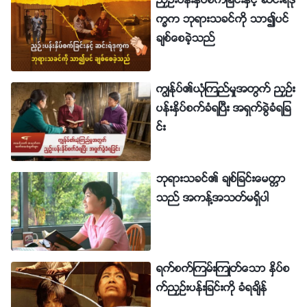
ညႇဥ္းပန္းႏွိပ္စက္ျခင္းႏွင့္ ဆင္းရဲဒု
ည့္အခ်ိန္မွာပင္ အဆိုင္းသစ္က်သည့္ ဆိုးယုတ္ေသာရဲမ်ား
ကၡက ဘုရားသခင္ကို သာ၍ပင္
အခန္းထဲ ဝင္လာၾကေလသည္။ ကြၽန္မကို သူတို႔ ခက္ထန္
ခ်စ္ေစခဲ့သည္
စြာၾကည့္ လိုက္ၾကၿပီးေနာက္ ကြၽန္မ၏ အိတ္ကို သူတို႔ က
ပ်ာကယာ ရွာၾကေသာ္လည္း ဘာမွ်မေတြ႕ၾကေခ်။ ဘုရား
ကြၽန္ုပ္၏ယုံၾကည္မႈအတြက္ ညႇဥ္း
သခင္၏ အနႏၲတန္ခိုးႏွင့္ အခ်ဳပ္အျခာအာဏာကို ကြၽန္မ မ်
ပန္းႏွိပ္စက္ခံရၿပီး အရွက္ခြဲခံရျခ
က္ဝါးထင္ထင္ ျမင္ခဲ့ရၿပီး၊ ကြၽန္မ၏ ယုံၾကည္ခ်က္ မ်ားစြာ
င္း
တိုးပြားလာခဲ့သည္။ သူတို႔ လက္ခ်ည္းသက္သက္ ျဖစ္ၾကရေ
သာေၾကာင့္၊ ဆိုးယုတ္ေသာရဲမ်ားက ကြၽန္မ အတိအက် မ
ဘုရားသခင္၏ ခ်စ္ျခင္းေမတၱာ
ည္သူႏွင့္ ဆက္သြယ္ခဲ့သည္၊ အထက္ေခါင္းေဆာင္မ်ား မည္
သည္ အကန္႔အသတ္မရွိပါ
သူျဖစ္ၾကသည္ စသျဖင့္ ကြၽန္မကို အျပင္းအထန္ ေမးခြန္းထု
တ္ခဲ့ၾကသည္။ တစ္စုံတစ္ခုကို အမႈမဲ့အမွတ္မဲ့ ထုတ္ေျပာၿပီး၊
သူတို႔၏ ေထာင္ေခ်ာက္ထဲ က်ဆင္းမိမည္ကို ကြၽန္မ စိုးရိမ္
ရက္စက္ၾကမ္းၾကဳတ္ေသာ ႏွိပ္စ
ခဲ့ေသာေၾကာင့္၊ ကြၽန္မ လုံးဝ ဘာမွ်မေျပာခဲ့ေပ။ ဤအရာ
က္ညႇဥ္းပန္းျခင္းကို ခံရခ်ိန္
ကို ျမင္သည့္အခါ၊ ဆိုးယုတ္ေသာရဲ ငါးဦး ေျခာက္ဦးက “ခင္