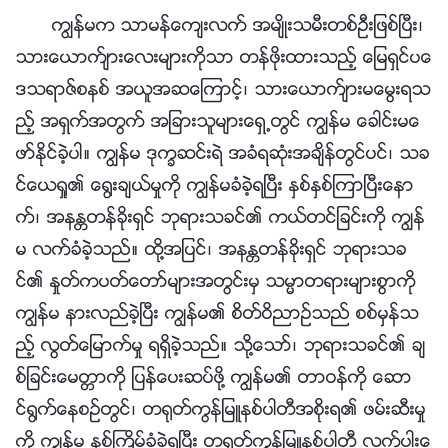
ကြၽန္မက သာမန္ေက်းလက္ အမ်ိဳးသမီးတစ္ဦးျဖစ္ၿပီး၊
သားေယာက္်ားေလးမ်ားကိုသာ တန္ဖိုးထားသည့္ ေျမရွင္ပေ
ဒသရာဇ္စနစ္ အယူအဆေၾကာင့္၊ သားေယာက္်ားမေမြးရသ
ည့္ အရွက္အတြက္ အျခားသူမ်ားေရွ႕တြင္ ကြၽန္မ ေခါင္းမေ
ဖာ္ႏိုင္ခဲ့ပါ။ ကြၽန္မ ဒုကၡဆင္းရဲ အခံရဆုံးအခ်ိန္တြင္ပင္၊ သခ
င္ေယရႈ၏ ေ႐ြးခ်ယ္မႈကို ကြၽန္မခံခဲ့ရၿပီး ႏွစ္ႏွစ္ၾကာၿပီးေနာ
က္၊ အနႏၲတန္ခိုးရွင္ ဘုရားသခင္၏ ကယ္တင္ျခင္းကို ကြၽန္
မ လက္ခံခဲ့သည္။ ထို႔အျပင္၊ အနႏၲတန္ခိုးရွင္ ဘုရားသခ
င္၏ ႏႈတ္ကပတ္ေတာ္မ်ားအတြင္းမွ သမၼာတရားမ်ားစြာကို
ကြၽန္မ နားလည္ခဲ့ၿပီး ကြၽန္မ၏ စိတ္ဝိညာဥ္သည္ စစ္မွန္သ
ည့္ လြတ္ေျမာက္မႈ ရရွိခဲ့သည္။ သို႔ေသာ္၊ ဘုရားသခင္၏ ခ်
စ္ျခင္းေမတၱာကို ျပန္ေပးဆပ္ဖို႔ ကြၽန္မ၏ တာဝန္ကို ေဆာ
င္႐ြက္ေနစဥ္တြင္၊ တ႐ုတ္ကြန္ျမဴနစ္ပါတီအစိုးရ၏ ဖမ္းဆီးမႈ
ကို ကြၽန္မ ႏွစ္ႀကိမ္ခံခဲ့ရၿပီး တ႐ုတ္ကြန္ျမဴနစ္ပါတီ လက္ပါးေ