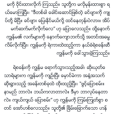
မကို ဝိုင္းထားလိုက္ ၾကသည္။ သူတို႔က မလိုမုန္းထားစြာ ရ
ယ္ေမာၾကၿပီး၊ “ဒီတစ္ခါ ေခါင္းေဆာင္ျဖစ္တဲ့ ခင္ဗ်ားကို က်ဳ
ပ္တို႔ မိၿပီ။ ခင္ဗ်ား ေျပးႏိုင္မယ္လို႔ ထင္ေနတုန္းပဲလား။ အိပ္
မက္ဆက္မက္လိုက္ေလ” ဟု ေျပာေလသည္။ ထို႔ေနာက္
ကြၽန္မ၏ လက္မ်ားကို ေနာက္ေက်ာဘက္သို႔ အတင္းအဓမၼ
လိမ္လိုက္ၿပီး၊ ကြၽန္မကို ရဲကားထဲထည့္ကာ နယ္ခံရဲစခန္းဆီ
ကြၽန္မကို ေခၚသြားခဲ့ၾကသည္။
ရဲစခန္းကို ကြၽန္မ ေရာက္သြားသည့္အခါ၊ ဆိုးယုတ္ေ
သာရဲမ်ားက ကြၽန္မကို က်ဥ္းၿပီး ေမွာင္မဲကာ အနံ႔အသက္
ဆိုး႐ြားသည့္ အခန္းတစ္ခုထဲ ထိုးထည့္ၿပီး၊ “ဖြင့္ေျပာစမ္း။
နာမည္ ဘာလဲ။ ဘယ္ကလာတာလဲ။ ဒီမွာ ဘာလုပ္ေနတာ
လဲ။ က်ယ္က်ယ္ ေျပာစမ္း” ဟု ကြၽန္မကို ၾကမ္းၾကဳတ္စြာ စ
တင္ ေအာ္ဟစ္ေလသည္။ သူတို႔၏ ၿခိမ္းေျခာက္ေသာ ဟန္