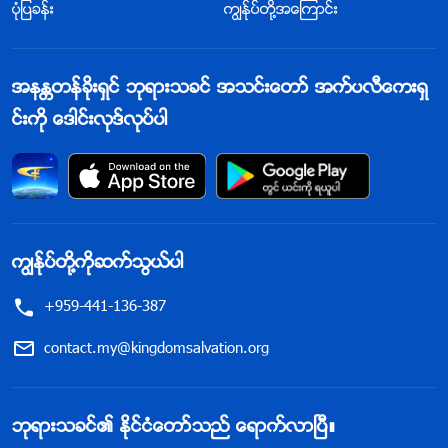
ရိယာယ္ျဖစ္သည္ကို ကြၽန္မ သိခဲ့ၿပီး သူ ဘာပဲေျပာေျပာ ကြၽ
ပုံျပခန္း
ကြၽန္ုပ္တို႔အေၾကာင္း
န္မ အေရးမလုပ္ခဲ့ပါ။ သူ၏ ပရိယာယ္ အလုပ္မျဖစ္သည္ကို
ဆိုးယုတ္ေသာရဲက ျမင္ေသာေၾကာင့္၊ ခ်က္ခ်င္း သူ၏ စ႐ို
အနႏၲတန္ခိုးရွင္ ဘုရားသခင္ အသင္းေတာ္ အက္ပလီေကးရွ
က္မွန္ကို ျပသေလသည္။ သူက ကြၽန္မ ေခါင္းမူးလာကာ ေန
င္းကို ေဒါင္းလုဒ္လုပ္ပါ
ရာတစ္ခုလုံး ခ်ာခ်ာလည္သြားသလို ခံစားခဲ့ရသည္အထိ ရ
က္စက္စြာ ကြၽန္မကို ကန္ေက်ာက္ရင္းျဖင့္ ဆံပင္မွ ကြၽန္မကို
သူဖမ္းဆုပ္လိုက္ကာ နံရံႏွင့္ ဖိထားလိုက္ေလသည္။ ထိုသို႔ျဖ
င့္ ကြၽန္မ၏ ေခါင္းေပၚ သူ ေျခေဆာင့္နင္းကာ၊ “စကားမေျ
ပာဘူးေပါ့ ဟုတ္လား။ ဒီေန႔ မင္းကို အစြမ္းကုန္ ညႇင္းပန္းမွာ
ကြၽန္ုပ္တို႔ကိုဆက္သြယ္ပါ
ကြ၊ ၿပီးေတာ့ မင္း ဘယ္တုန္းကမွ မေမြးခဲ့ရင္ေကာင္းမယ္လို႔
+959-441-136-387
ေတာင့္တရလိမ့္မယ္။ ငါ့တို႔ သိခ်င္တာကို မင္း ေျပာမလား”
contact.my@kingdomsalvation.org
ဟု အလြန္ၾကမ္းၾကဳတ္ရက္စက္စြာ ေျပာေလသည္။ ကြၽန္မ
ဘာမွ်မေျပာေသးသည္ကို ျမင္သည့္အခါ၊ ေနာက္ထပ္ ဆိုး
ယုတ္ေသာရဲအခ်ိဳ႕ကို သူေခၚခဲ့ၿပီး ၎တို႔က ကြၽန္မကို ေျခ
ဘုရားသခင္၏ ႏိုင္ငံေတာ္သည္ ေရာက္လာၿပီ။