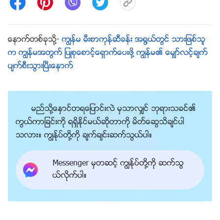
မေတြက ကြၽန္ေတာ့္ကို အထင္ႀကီးၾကတယ္၊ သူတို႔စိတ္ႏွလုံး
ထဲမွာ ကြၽန္ေတာ္ဟာ ယုံၾကည္အားကိုးထိုက္တဲ့သူတစ္ေယာ
က္ပဲလို႔ ခံစားလိုက္ရတယ္။ ဒါေပမဲ့ ညီအစ္ကိုရဲ႕ ကြန္ပ်ဴတာ
ေနာက္တစ္ခုသို႔-
ကြၽန္မ မီးစာကုန္ဆီခန္း အ႐ြယ္တြင္ သားျဖစ္သူ
ကို ကူညီျပင္ေပးခဲ့တာေၾကာင့္ ကိုယ့္ကိုယ္ကိုယ္ ျပင္ဆင္သ
က ကြၽန္မအတြက္ ျပဳစုေစာင့္ေရွာက္ေပးဖို႔ ကြၽန္မ၏ ေမွ်ာ္လင့္ခ်က္
င့္တဲ့ ႐ူပါ႐ုံဆိုင္ရာ သမၼာတရားေတြကို မျပင္ဆင္ျဖစ္လိုက္
ပ်က္စီးသြားၿပီးေနာက္
ဘူး၊ ယုံၾကည္သူအသစ္ေတြရဲ႕ ျပႆနာေတြကိုလည္း အခ်ိ
န္မီ မေျဖရွင္းေပးႏိုင္ခဲ့ဘူး။ ဒါနဲ႔ ကြၽန္ေတာ္ နည္းနည္း အျပ
မည္သို႔ေႏွာင္တရေျပာင္းလဲ မွသာလွ်င္ ဘုရားသခင္၏
စ္ရွိသလို ခံစားရၿပီး “ငါ ညီအစ္ကိုရဲ႕ လိုအပ္ခ်က္ကို ျဖည့္ဆ
ကြယ္ကာျခင္းကို ရရွိႏိုင္မယ္ဆိုတာကို မိတ္ေဆြသိခ်င္ပါ
ည္းေပးခဲ့ေပမဲ့ ကိုယ့္တာဝန္ကိုေတာ့ ေႏွာင့္ေႏွးခဲ့တာပဲ။ ငါ
သလား။ ကြၽန္ုပ္တို႔ကို ခ်က္ခ်င္းဆက္သြယ္ပါ။
လုပ္ခဲ့တာေတြက ဘုရားသခင္ရဲ႕ ရည္႐ြယ္ခ်က္နဲ႔ ကိုက္ညီ
ရဲ႕လား” လို႔ ေတြးမိတယ္။ ေနာက္တစ္ခါမွာ ညီအစ္မတစ္ေ
Messenger မွတဆင့္ ကြၽန္ုပ္တို႔ကို ဆက္သြ
ယာက္က မနက္အေစာႀကီး ကြၽန္ေတာ့္အိမ္ကို ေရာက္လာၿ
ယ္လိုက္ပါ။
ပီး သူ႔ကြန္ပ်ဴတာက အင္တာနက္ ေကာင္းေကာင္းခ်ိတ္လို႔မ
ရလို႔ ၾကည့္ေပးခိုင္းတယ္။ အခု ကြၽန္ေတာ္ျပန္ေရာက္ေနေ