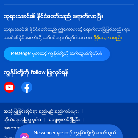
ဘုရားသခင္ ေျပာေသာ လူ႔သဘာဝႏွင့္ ျပဳမူေနထိုင္မႈ စည္း
ဘုရားသခင္၏ ႏိုင္ငံေတာ္သည္ ေရာက္လာၿပီ။
မ်ဥ္းမ်ားရွိသေလာ။ ‘အျခားလူမ်ားက သင့္ထံအပ္ႏွံေသာ မ
ည္သည့္အရာကိုမဆို သစၥာရွိစြာကိုင္တြယ္ရန္ အေကာင္းဆုံး
ဘုရားသခင္၏ ႏိုင္ငံေတာ္သည္ ဤေလာကသို႔ ေရာက္လာၿပီျဖစ္သည္။ ရား
သခင္၏ ႏိုင္ငံေတာ္သို႔ သင္ဝင္ေရာက္ခ်င္ပါသလား။
လုပ္ေဆာင္ပါ’ ဆိုသည့္ စကားကို သင္တို႔အားလုံး နားလည္ၾ
ပိုမိုေလ့လာမည္။
ကသေလာ။ ေရွးဦးစြာ ဤစကားက မည္သည့္အရာကို
Messenger မွတဆင့္ ကြၽန္ုပ္တို႔ကို ဆက္သြယ္လိုက္ပါ။
ဆိုလိုသည္ကို သင္တို႔၏ ကိုယ္ပိုင္စကားမ်ားႏွင့္ ရွင္းေလာ့။
(တစ္စုံတစ္ေယာက္က သင့္အား တာဝန္တစ္ခု အပ္ႏွံလွ်င္ ၿ
ကြၽန္ုပ္တို႔ကို follow ျပဳလုပ္ရန္
ပီးေျမာက္ေအာင္ လုပ္ေဆာင္ရာတြင္ အစြမ္းကုန္လုပ္ေဆာင္
သင့္သည္ကို ဆိုလိုသည္။)
ဤသို႔ ျဖစ္သင့္သည္မဟုတ္ေ
လာ။ တစ္စုံတစ္ေယာက္က သင့္အား အလုပ္တစ္ခု အပ္ႏွံ
လွ်င္ ထိုသူက သင့္အား အထင္မႀကီးသေလာ။ သူသည္ သ
အသုံးျပဳျခင္းဆိုင္ရာ စည္းမ်ဥ္းစည္းကမ္းမ်ား
င့္အား အထင္ႀကီးသည္။ ယုံၾကည္သည္။ သင္သည္ ယုံၾက
ကိုယ္ေရးလုံၿခဳံမႈ မူဝါဒ
ေက်းဇူးတင္ရွိျခင္း
ည္ထိုက္သည္ဟု ထင္ျမင္သည္။ ထို႔ေၾကာင့္ အျခားလူမ်ား
အေသးအဖြဲအခ်က္အလက္မ်ားႏွင့္ ပတ္သက္သည့္ မူဝါဒ
Messenger မွတဆင့္ ကြၽန္ုပ္တို႔ကို ဆက္သြယ္
က သင့္အား မည္သည့္အရာကို လုပ္ေဆာင္ခိုင္းသည္ျဖစ္ေစ