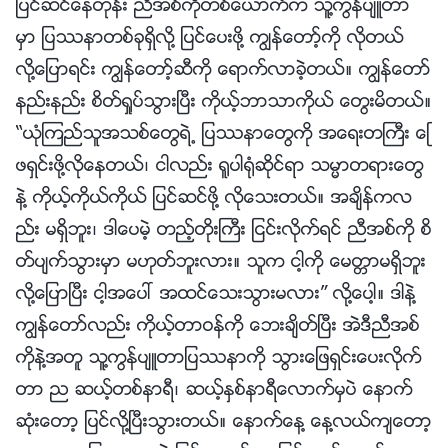
ျပင္ဆင္ေနတုန္း ညီအစ္ကိုတစ္ေယာက္က သူ႔ကြန္ပ်ဴတာ
မွာ ျပႆနာတစ္ခုရွိလို႔ ျပင္ေပးဖို႔ ကြၽန္ေတာ့္ကို လိုတယ္
လို႔ေျပာရင္း ကြၽန္ေတာ့္ဆီကို ေရာက္လာခဲ့တယ္။ ကြၽန္ေတာ္
နည္းနည္း စိတ္ရႈပ္သြားၿပီး ကိုယ့္ဘာသာကိုယ္ ေတြးမိတယ္။
“ယုံၾကည္သူအသစ္ေတြရဲ႕ ျပႆနာေတြကို အေရးတႀကီး ေျ
ဖရွင္းဖို႔လိုေနတယ္၊ ငါလည္း ႐ူပါ႐ုံဆိုင္ရာ သမၼာတရားေတြ
နဲ႔ ကိုယ့္ကိုယ္ကိုယ္ ျပင္ဆင္ဖို႔ လိုေသးတယ္။ အခ်ိန္ကလ
ည္း မရွိဘူး၊ ဒါေပမဲ့ တည့္တိုးႀကီး ျငင္းလိုက္ရင္ ညီအစ္ကို စိ
တ္ပ်က္သြားမွာ မဟုတ္ဘူးလား။ သူက ငါ့ကို ေမတၱာမရွိဘူး
လို႔ေျပာၿပီး ငါ့အေပၚ အထင္ေသးသြားမလား” လို႔ေပါ့။ ဒါနဲ႔
ကြၽန္ေတာ္လည္း ကိုယ့္တာဝန္ကို ေဘးခ်ိတ္ၿပီး အဲဒီညီအစ္
ကိုနဲ႔အတူ သူ႔ကြန္ပ်ဴတာျပႆနာကို သြားေျဖရွင္းေပးလိုက္
တာ ည ဆယ့္တစ္နာရီ၊ ဆယ့္ႏွစ္နာရီေလာက္မွပဲ ေနာက္
ဆုံးေတာ့ ျပင္လို႔ၿပီးသြားတယ္။ ေနာက္ေန႔ ေန႔လယ္က်ေတာ့