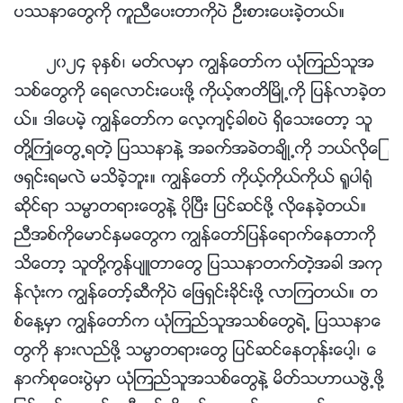
ပႆနာေတြကို ကူညီေပးတာကိုပဲ ဦးစားေပးခဲ့တယ္။
၂၀၂၄ ခုႏွစ္၊ မတ္လမွာ ကြၽန္ေတာ္က ယုံၾကည္သူအ
သစ္ေတြကို ေရေလာင္းေပးဖို႔ ကိုယ့္ဇာတိၿမိဳ႕ကို ျပန္လာခဲ့တ
ယ္။ ဒါေပမဲ့ ကြၽန္ေတာ္က ေလ့က်င့္ခါစပဲ ရွိေသးေတာ့ သူ
တို႔ႀကဳံေတြ႕ရတဲ့ ျပႆနာနဲ႔ အခက္အခဲတခ်ိဳ႕ကို ဘယ္လိုေျ
ဖရွင္းရမလဲ မသိခဲ့ဘူး။ ကြၽန္ေတာ္ ကိုယ့္ကိုယ္ကိုယ္ ႐ူပါ႐ုံ
ဆိုင္ရာ သမၼာတရားေတြနဲ႔ ပိုၿပီး ျပင္ဆင္ဖို႔ လိုေနခဲ့တယ္။
ညီအစ္ကိုေမာင္ႏွမေတြက ကြၽန္ေတာ္ျပန္ေရာက္ေနတာကို
သိေတာ့ သူတို႔ကြန္ပ်ဴတာေတြ ျပႆနာတက္တဲ့အခါ အကု
န္လုံးက ကြၽန္ေတာ့္ဆီကိုပဲ ေျဖရွင္းခိုင္းဖို႔ လာၾကတယ္။ တ
စ္ေန႔မွာ ကြၽန္ေတာ္က ယုံၾကည္သူအသစ္ေတြရဲ႕ ျပႆနာေ
တြကို နားလည္ဖို႔ သမၼာတရားေတြ ျပင္ဆင္ေနတုန္းေပါ့၊ ေ
နာက္စုေဝးပြဲမွာ ယုံၾကည္သူအသစ္ေတြနဲ႔ မိတ္သဟာယဖြဲ႕ဖို႔