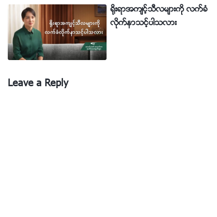
တာ္ ညီအစ္မကို ျငင္းခ်င္ေပမဲ့ လုံးဝ ေျပာမထြက္ခဲ့ဘူး၊ “ညီ
႐ိုးရာအက်င့္သီလမ်ားကို လက္ခံ
အစ္မက ေပ်ာ္ေပ်ာ္႐ႊင္႐ႊင္နဲ႔ ငါ့ဆီကိုလာတာ။ ငါသာ ျငင္းလို
လိုက္နာသင့္ပါသလား
က္ရင္ သူ ေတာ္ေတာ္စိတ္ပ်က္သြားမွာ မဟုတ္ဘူးလား။
အဲဒီအခါက်ရင္ သူ ငါ့ကို ဘယ္လိုထင္သြားမလဲ” လို႔ ေတြးေ
နမိတယ္။ ဒါနဲ႔ပဲ ကြၽန္ေတာ္ သူ႔ကြန္ပ်ဴတာကို သြားျပင္ၿပီး
ကူညီေပးလိုက္တာ ည ဆယ္နာရီေက်ာ္မွပဲ ေနာက္ဆုံးေတာ့
Leave a Reply
ျပင္လို႔ၿပီးသြားတယ္။ ညီအစ္မရဲ႕ ကြန္ပ်ဴတာကို ကူျပင္ေ
ပးေနခဲ့တာေၾကာင့္ ယုံၾကည္သူအသစ္ေတြရဲ႕ ျပႆနာေတြ
ကို ကြၽန္ေတာ္ စဥ္းစားေတြးဆဖို႔ အခ်ိန္မရခဲ့ဘူး၊ ဒါေၾကာင့္
စုေဝးပြဲကလည္း သိပ္ၿပီး ေကာင္းတဲ့ရလဒ္ မထြက္ခဲ့ဘူး။
အဲဒီလိုနဲ႔ပဲ ညီအစ္ကိုေမာင္ႏွမေတြက ကြၽန္ေတာ့္ဆီကို အကူ
အညီလာေတာင္းတိုင္း ကြၽန္ေတာ္က ကိုယ့္ရဲ႕အဓိကအလုပ္
ကို ေဘးခ်ိတ္ၿပီး သူတို႔ကြန္ပ်ဴတာေတြကို ျပင္ေပးခဲ့တယ္။ ဒီ
လိုလုပ္တာက ကိုယ့္တာဝန္ကို ေတာ္ေတာ္ေလး ေႏွာင့္ေႏွးေ