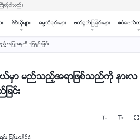
ႀကိဳဆိုပါသည္။
ား
ဗီဒီယိုမ်ား
ဓမၼသီခ်င္းမ်ား
ဖတ္႐ြတ္ျပျခင္းမ်ား
ဧဝံေဂလိတ
္ အျပဳအမူကို ေျဖရွင္းျခင္း
ၸာယ္မွာ မည္သည့္အရာျဖစ္သည္ကို နားလ
ည္ျခင္း
ဲရင္း ျမန္မာႏိုင္ငံ