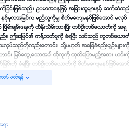
္မွ်ႀကီးမားေသာ အခက္အခဲျဖင့္ ႀကဳံရပါေစ ေပတ႐ု၏ လမ္းေၾကာ
်ာက္ျခင္းျဖစ္သည္။ ဥပမာအေနျဖင့္ အျခားသူမ်ားႏွင့္ ဆက္ဆံသည့
ဂိုမူလအျမင္က မည္သူ႔ကိုမွ် စိတ္မေက်မနပ္ျဖစ္ေအာင္ မလုပ္
ၿငိမ္းခ်မ္းေရးကို ထိန္းသိမ္းထားၿပီး တစ္ဦးတစ္ေယာက္ကို အရွ
ဖစ္သည္။ ဤအျမင္၏ ကန္႔သတ္မႈကို ခံရၿပီး သင္သည္ လူတစ္ေယာက
ပ္သည္ကိုလည္းေကာင္း၊ သို႔မဟုတ္ အေျခခံစည္းမ်ဥ္းမ်ားကိ
ေကာင္း ျမင္ေတြ႕ေသာအခါ ထိုလူကို ထုတ္ေျပာမည့္အစား ယင္းကိ
ခင္းကို ခံရၿပီး တစ္ဦးတစ္ေယာက္ကို စိတ္မေက်မနပ္ျဖစ္ေအာင
သူႏွင့္ပူးေပါင္းသည္ျဖစ္ေစ ဂုဏ္သိကၡာ၊ ခံစားခ်က္မ်ား သို႔မ
္ထပ္ ဖတ္ရန္
ထြားလာေသာ ခံစားခ်က္မ်ားႏွင့္ပတ္သက္ေသာ အေတြးမ်ား၏
ု႔အတြက္ အစဥ္သျဖင့္ ေကာင္းေသာအရာမ်ားကိုသာ ေျပာဆိုလိမ့္မ
ေသာအခါတြင္ သင္သည္ သည္းခံျခင္းလည္း ရွိသည္။ တစ္ကိုယ္
ား ေျပာ႐ုံမွ်သာ ရွိေသာ္လည္း၊ ၎တို႔ကို ကိုယ္တိုင္ေတြ႕ဆုံ
ျပာဘဲ၊ ၎တို႔ႏွင့္ ဆက္ဆံေရးကို ထိန္းသိမ္းထားဆဲျဖစ္သည္။ ဤ
့္အရာ