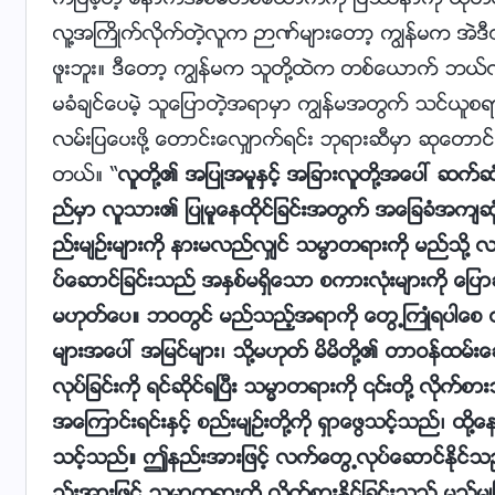
က္ျပခဲ့တဲ့ ေနာက္အစ္မတစ္ေယာက္ကို ျပႆနာကို ထုတ္ေျပ
လူ႔အႀကိဳက္လိုက္တဲ့လူက ဉာဏ္မ်ားေတာ့ ကြၽန္မက အဲဒီလ
ဖူးဘူး။ ဒီေတာ့ ကြၽန္မက သူတို႔ထဲက တစ္ေယာက္ ဘယ္လိုလုပ္
မခံခ်င္ေပမဲ့ သူေျပာတဲ့အရာမွာ ကြၽန္မအတြက္ သင္ယူစ
လမ္းျပေပးဖို႔ ေတာင္းေလွ်ာက္ရင္း ဘုရားဆီမွာ ဆုေတာင
တယ္။ “
လူတို႔၏ အျပဳအမူႏွင့္ အျခားလူတို႔အေပၚ ဆက
ည္မွာ လူသား၏ ျပဳမူေနထိုင္ျခင္းအတြက္ အေျခခံအက်ဆုံး
ည္းမ်ဥ္းမ်ားကို နားမလည္လွ်င္ သမၼာတရားကို မည္သို
ပ္ေဆာင္ျခင္းသည္ အႏွစ္မရွိေသာ စကားလုံးမ်ားကို ေျပာဆ
မဟုတ္ေပ။ ဘဝတြင္ မည္သည့္အရာကို ေတြ႕ႀကဳံရပါေစ လူသာ
မ်ားအေပၚ အျမင္မ်ား၊ သို႔မဟုတ္ မိမိတို႔၏ တာဝန္ထမ္းေ
လုပ္ျခင္းကို ရင္ဆိုင္ရၿပီး သမၼာတရားကို ၎တို႔ လို
အေၾကာင္းရင္းႏွင့္ စည္းမ်ဥ္းတို႔ကို ရွာေဖြသင့္သည္၊ ထိ
သင့္သည္။ ဤနည္းအားျဖင့္ လက္ေတြ႕လုပ္ေဆာင္ႏိုင္သ