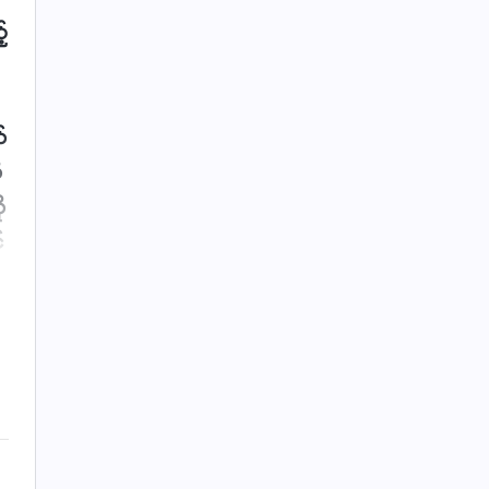
္
္
ု
ု
္
တ