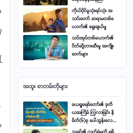
း
ကိုယ္ပိုင္မူသုံးရပ္သုံး အ
သင္းေတာ္ ဆရာမတစ္ေ
ယာက္၏ ေ႐ြးခ်ယ္မႈ
ူ
သင္းအုပ္တစ္ေယာက္၏
ပိတ္ဆို႔တားဆီးမႈ အက်ိဳး
ဆက္မ်ား
ၿ
အထူး စာတမ္းတိုမ်ား
ေယရႈခရစ္ေတာ္၏ ဒုတိ
္
ယအႀကိမ္ ႂကြလာျခင္း နိ
မိတ္(၆)ခု ေပၚထြန္းေလၿ
ေ
ပီ- သူ႔ကို ကြၽန္ုပ္တို႔ မည္
သခင္၏ လက္ခံမႈကို ရရွိ