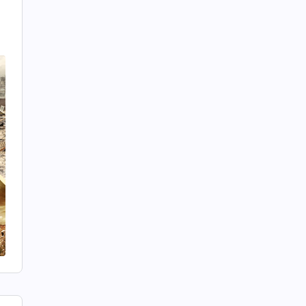
း
ျ
ပ
သ
္
ိ
ၚ