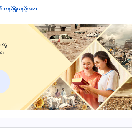
ည္း။ ဤသည္မွာ လူ႔အႀကိဳက္လိုက္သူတစ္ေယာက္ႏွင့္ မသက္ဆိုင္
္ မဟုတ္ေလာ။ ယင္းသည္ အျပဳအမူဆိုင္ရာ စည္းမ်ဥ္းမ်ား
ြင္ တည္ရွိသည့္အရာ
ပဳမူျခင္းသည္ မနိမ့္က်သေလာ။ ဤသို႔ျပဳမူေသာသူတို႔သည္ လူေကာင္
ည္မွ် ဒုကၡခံစားရၿပီးပါေစ၊ သင္အဖိုးအခေပးဆပ္ၿပီးျဖစ္ပါေစ အေ
်ရႈံးခဲ့ၿပီျဖစ္ၿပီး ဘုရားသခင္ေရွ႕တြင္ လက္ခံမႈကို ရရွိမည္မဟု
၏ ကြ
ဲ့သို႔ ဘုရားသခင္ကို ေက်နပ္ေစမည္လည္းမဟုတ္ေပ။
”
(ႏႈတ္က
ား။
ပာခ်က္မ်ား၊ မိမိ၏တာဝန္ကို ေကာင္းစြာထမ္းေဆာင္ဖို႔ရာ အၾကင္သူ
ဘုရားႏႈတ္ကပတ္ေတာ္ေတြအရ ကိုယ့္ကိုယ္ကိုယ္ ဆင္ျခင္ခဲ့တ
ပမဲ့၊ တကယ္ေတာ့ ကြၽန္မ ဘယ္လိုမ်ား ျပဳမူခဲ့လဲ။ အစ္ကိုကယ္ဗင
ုန္းက၊ တကယ္ဆို အဲဒီျပႆနာကို ကြၽန္မ ေထာက္ျပခဲ့သင့္တာ။
္ႏိုင္ေအာင္ေပါ့။ တိုက္႐ိုက္ေျပာတာက ကြၽန္မတို႔ဆက္ဆံေရးကို ထ
 ကြၽန္ေတာ္ အၿမဲစဥ္းစားၿပီး တဲ့တိုးျဖစ္တာ တစ္ခုမွ မေျပာရဲဘူး။
္းတစ္ေယာက္ပါဆိုတဲ့ ထင္ျမင္ခ်က္ေပးခ်င္ၿပီး၊ သူ႔ကို ကြၽန္မေပ
မွာ ညီအစ္ကိုေမာင္ႏွမေတြနဲ႔ ပူးေပါင္းတဲ့အခါ ျပႆနာေတြေ