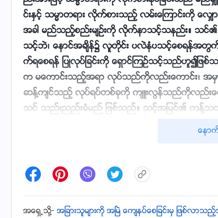
ည္းအားျဖင့္ သမၼာတရားကို လိုက္စားႏိုင္ျခင္းသည္ မည
င္းႏွင့္ သမၼာတရား လိုက္စားသည့္ လမ္းေၾကာင္းကို ေလွ
အခါ မည္သည့္စည္းမ်ဥ္းကို လိုက္နာသင့္သနည္း။ သင္၏ န
သင့္ဘဲ၊ ေနာင္အခ်ိန္၌ လူတိုင္း ပလဲနံပသင့္ေစရန္အတြက္ 
က္ရေစရန္ ျပဳလုပ္ျခင္းကို ေရွာင္ၾကဥ္သင့္သည္ဟူ၍ျ
က မေကာင္းသည့္အရာ လုပ္သည္ကိုလည္းေကာင္း၊ အမွားလု
ဆန္႔က်င္သည့္ လုပ္ရပ္တစ္ခုကို က်ဴးလြန္သည္ကိုလည္း
သင္ သည္းညည္းခံမည္ ျဖစ္သည္။ သင့္အျမင္၏ ကန္႔သတ္ျ
ျပဳလုပ္ရမည္ကို သင္မႀကိဳက္ဘဲ ျဖစ္လာသည္။ သင္သည္ မည္
ေနာက
ဟုတ္ ႏွစ္မ်ားစြာ အျပန္အလွန္ဆက္ဆံၿပီးေနာက္ ႀကီး
ဟန္႔တားျခင္းကို ခံရကာ သင္သည္ ထိုသူ ေပ်ာ္႐ႊင္ေစဖိ
ည္။ ေက်နပ္ဖြယ္မရွိဟု သင္သေဘာရသည့္အရာမ်ား ရွိ
ည္း ေဒါသအနည္းငယ္ ဖြင့္ထုတ္ကာ၊ ျပစ္တင္ရႈတ္ခ်ေသာစက
သည့္အခါ၊ ၎တို႔ စိတ္ရႈပ္ေစမည့္စကား တစ္ခြန္းမွ် မေ
အေရွ႕သို႔-
အျခားသူမ်ားကို အၿမဲ ေက်နပ္ေစျခင္းမွ ျဖစ္လာသည