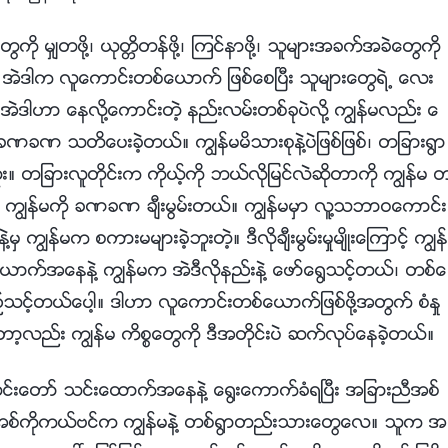
 မွ်တဖို႔၊ ယုတၱိတန္ဖို႔၊ ၾကင္နာဖို႔၊ သူမ်ားအခက္အခဲေတြကို
ယ္။ အဲဒါက လူေကာင္းတစ္ေယာက္ ျဖစ္ေစၿပီး သူမ်ားေတြရဲ႕ ေလး
 အဲဒါဟာ ေနလို႔ေကာင္းတဲ့ နည္းလမ္းတစ္ခုပဲလို႔ ကြၽန္မလည္း ေ
 ခဏခဏ သတိေပးခဲ့တယ္။ ကြၽန္မမိသားစုနဲ႔ပဲျဖစ္ျဖစ္၊ တျခား႐ြာ
စ္ဘူး။ တျခားလူတိုင္းက ကိုယ့္ကို ဘယ္လိုျမင္လဲဆိုတာကို ကြၽန္မ 
တြက ကြၽန္မကို ခဏခဏ ခ်ီးမြမ္းတယ္။ ကြၽန္မမွာ လူ႔သဘာဝေကာင္း
 ကြၽန္မက စကားမမ်ားခဲ့ဘူးတဲ့။ ဒီလိုခ်ီးမြမ္းမႈမ်ိဳးေၾကာင့္ ကြၽန္
ာက္အေနနဲ႔ ကြၽန္မက အဲဒီလိုနည္းနဲ႔ ေဖာ္ေ႐ြသင့္တယ္၊ တစ္ေ
င့္တယ္ေပါ့။ ဒါဟာ လူေကာင္းတစ္ေယာက္ျဖစ္ဖို႔အတြက္ စံႏႈ
းေတာ့လည္း ကြၽန္မ ကိစၥေတြကို ဒီအတိုင္းပဲ ဆက္လုပ္ေနခဲ့တယ္။
သင္းေတာ္ သင္းေထာက္အေနနဲ႔ ေ႐ြးေကာက္ခံရၿပီး အျခားညီအစ္
႔ထဲက အစ္ကိုကယ္ဗင္က ကြၽန္မနဲ႔ တစ္႐ြာတည္းသားေတြေလ။ သူက အ