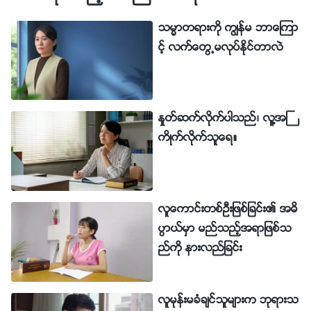
သာ အခက္အခဲျဖင့္ ႀကဳံရပါေစ ေပတ႐ု၏ လမ္းေၾကာင္းႏွင့္
သမၼာတရားကို ကြၽန္မ ဘာေၾကာ
သမၼာတရား လိုက္စားသည့္ လမ္းေၾကာင္းကို ေလွ်ာက္ျခင္းျ
င့္ လက္ေတြ႕မလုပ္ႏိုင္တာလဲ
ဖစ္သည္။ ဥပမာအေနျဖင့္ အျခားသူမ်ားႏွင့္ ဆက္ဆံသည့္
အခါ မည္သည့္စည္းမ်ဥ္းကို လိုက္နာသင့္သနည္း။ သင္၏
နဂိုမူလအျမင္က မည္သူ႔ကိုမွ် စိတ္မေက်မနပ္ျဖစ္ေအာင္ မ
ႏႈတ္ဆက္လိုက္ပါသည္၊ လူ႔အႀ
လုပ္သင့္ဘဲ၊ ေနာင္အခ်ိန္၌ လူတိုင္း ပလဲနံပသင့္ေစရန္အတြ
ကိဳက္လိုက္သူေရ။
က္ ၿငိမ္းခ်မ္းေရးကို ထိန္းသိမ္းထားၿပီး တစ္ဦးတစ္ေယာက္
ကို အရွက္ရေစရန္ ျပဳလုပ္ျခင္းကို ေရွာင္ၾကဥ္သင့္သည္ဟူ၍ျ
ဖစ္သည္။ ဤအျမင္၏ ကန္႔သတ္မႈကို ခံရၿပီး သင္သည္ လူ
လူေကာင္းတစ္ဦးျဖစ္ျခင္း၏ အဓိ
တစ္ေယာက္က မေကာင္းသည့္အရာ လုပ္သည္ကိုလည္းေ
ပၸာယ္မွာ မည္သည့္အရာျဖစ္သ
ကာင္း၊ အမွားလုပ္သည္ကိုလည္းေကာင္း၊ သို႔မဟုတ္ အေျခ
ည္ကို နားလည္ျခင္း
ခံစည္းမ်ဥ္းမ်ားကို ဆန္႔က်င္သည့္ လုပ္ရပ္တစ္ခုကို က်ဴးလြန္
သည္ကိုလည္းေကာင္း ျမင္ေတြ႕ေသာအခါ ထိုလူကို ထုတ္ေျ
လူမုန္းမခံခ်င္သူမ်ားက ဘုရားသ
ပာမည့္အစား ယင္းကို သင္ သည္းညည္းခံမည္ ျဖစ္သည္။