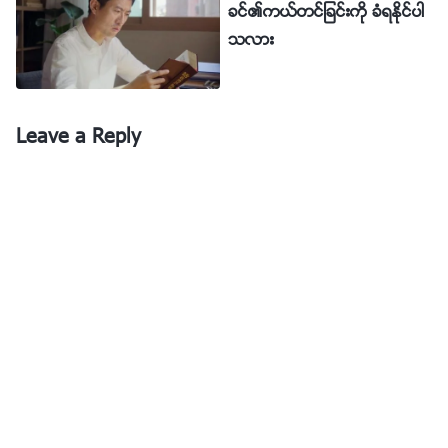
ခင္၏ကယ္တင္ျခင္းကို ခံရႏိုင္ပါ
သင့္အျမင္၏ ကန္႔သတ္ျခင္းကို ခံရၿပီး တစ္ဦးတစ္ေယာက္
သလား
ကို စိတ္မေက်မနပ္ျဖစ္ေအာင္ ျပဳလုပ္ရမည္ကို သင္မႀကိဳက္
ဘဲ ျဖစ္လာသည္။ သင္သည္ မည္သူႏွင့္ပူးေပါင္းသည္ျဖစ္ေ
စ ဂုဏ္သိကၡာ၊ ခံစားခ်က္မ်ား သို႔မဟုတ္ ႏွစ္မ်ားစြာ အျပန္
Leave a Reply
အလွန္ဆက္ဆံၿပီးေနာက္ ႀကီးထြားလာေသာ ခံစားခ်က္
မ်ားႏွင့္ပတ္သက္ေသာ အေတြးမ်ား၏ ဟန္႔တားျခင္းကို ခံ
ရကာ သင္သည္ ထိုသူ ေပ်ာ္႐ႊင္ေစဖို႔အတြက္ အစဥ္သျဖင့္ ေ
ကာင္းေသာအရာမ်ားကိုသာ ေျပာဆိုလိမ့္မည္။ ေက်နပ္ဖြယ္
မရွိဟု သင္သေဘာရသည့္အရာမ်ား ရွိေသာအခါတြင္ သင္
သည္ သည္းခံျခင္းလည္း ရွိသည္။ တစ္ကိုယ္တည္း ေဒါသ
အနည္းငယ္ ဖြင့္ထုတ္ကာ၊ ျပစ္တင္ရႈတ္ခ်ေသာစကား ေျ
ပာ႐ုံမွ်သာ ရွိေသာ္လည္း၊ ၎တို႔ကို ကိုယ္တိုင္ေတြ႕ဆုံသည့္
အခါ၊ ၎တို႔ စိတ္ရႈပ္ေစမည့္စကား တစ္ခြန္းမွ် မေျပာဘဲ၊
၎တို႔ႏွင့္ ဆက္ဆံေရးကို ထိန္းသိမ္းထားဆဲျဖစ္သည္။ ဤ