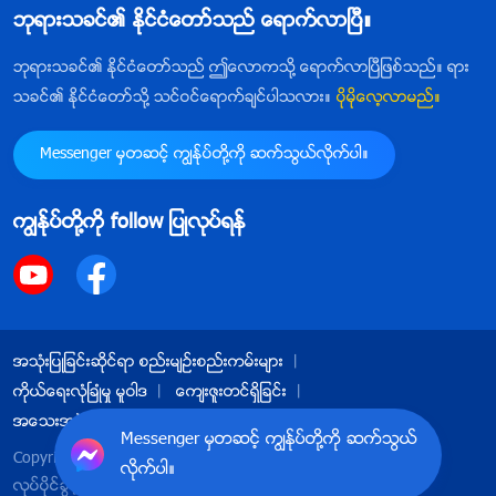
ဘုရားသခင္၏ ႏိုင္ငံေတာ္သည္ ေရာက္လာၿပီ။
ဘာမွမေျပာၾကဘူး။ ေျမႇာက္လုံးပင့္လုံးနဲ႔ ခ်ီးမြမ္းတာပဲ လုပ္ၾ
ကတယ္။ သူတို႔ ဆက္ဆံေရးေတြမွာ မစစ္မွန္ၾကသလို၊ တ
ဘုရားသခင္၏ ႏိုင္ငံေတာ္သည္ ဤေလာကသို႔ ေရာက္လာၿပီျဖစ္သည္။ ရား
သခင္၏ ႏိုင္ငံေတာ္သို႔ သင္ဝင္ေရာက္ခ်င္ပါသလား။
ပိုမိုေလ့လာမည္။
ကယ္ မကူညီၾကဘဲ၊ အဲဒါထက္ လူေတြေပၚ ထိခိုက္နစ္နာမႈ ျ
ဖစ္ေစၾကတယ္။ ဒီလူေတြက ဘုရားအျမင္မွာ နိမ့္က်သူေတြျ
Messenger မွတဆင့္ ကြၽန္ုပ္တို႔ကို ဆက္သြယ္လိုက္ပါ။
ဖစ္ၿပီး သူတို႔ကို လက္မခံဘူး။ အစ္မဝမ္ကို ကြၽန္မ ဆက္ဆံခဲ့
တဲ့အတိုင္းေပါ့။ သူ႔တာဝန္မွာ ဝန္မထမ္းသလို တကယ့္ အ
ကြၽန္ုပ္တို႔ကို follow ျပဳလုပ္ရန္
လုပ္မလုပ္တာကို ကြၽန္မ ရွင္းရွင္း ျမင္ခဲ့ေပမဲ့၊ သူ႔ျပႆနာကို
ေထာက္ျပျခင္းအားျဖင့္ သမၼာတရားကို လက္ေတြ႕မလုပ္ခဲ့
ဘူး။ သူ႔ျပႆနာေတြကို တိုင္ဖို႔ သတၱိေတာင္ မရွိခဲ့ဘူး။ ကြၽ
န္မ စဥ္းစားခဲ့သမွ်က အစ္မနဲ႔ ကြၽန္မရဲ႕ ဆက္ဆံေရး ဘယ္
အသုံးျပဳျခင္းဆိုင္ရာ စည္းမ်ဥ္းစည္းကမ္းမ်ား
လို ထိန္းသိမ္းရမယ္ဆိုတာပဲ။ တစ္ေယာက္ေယာက္ရဲ႕ ျ
ကိုယ္ေရးလုံၿခဳံမႈ မူဝါဒ
ေက်းဇူးတင္ရွိျခင္း
ပႆနာေတြကို ေဖာ္ထုတ္တာက သူတို႔ကို စိတ္အေႏွာင့္အ
အေသးအဖြဲအခ်က္အလက္မ်ားႏွင့္ ပတ္သက္သည့္ မူဝါဒ
Messenger မွတဆင့္ ကြၽန္ုပ္တို႔ကို ဆက္သြယ္
ယွက္ေပးၿပီး ခံစားခ်က္ ထိခိုက္ေစမယ္လို႔ ေတြးခဲ့တယ္။ အဲ
Copyright © 2026
အနႏၲတန္ခိုးရွင္ ဘုရားသခင္ အသင္းေတာ္
လိုက္ပါ။
လုပ္ပိုင္ခြင့္အားလုံး မူပိုင္ျဖစ္သည္။
ဒါက အလုပ္ကို သက္ေရာက္မႈရွိေနတာ ျမင္ခဲ့ေပမဲ့၊ ဇာတိ