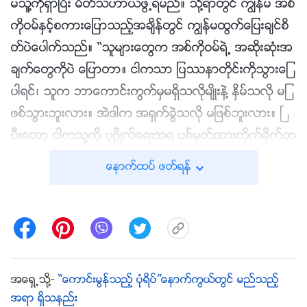
မသူ႔ကိုရွာၿပီး မိတ္သဟာယဖြဲ႕ရမည္။ သို႔ရာတြင္ ကြၽန္မ အစ္
ကိုဝမ္ႏွင့္စကားေျပာသည့္အခ်ိန္တြင္ ကြၽန္မထြက္ေျပးခ်င္စိ
တ္ပဲေပါက္သည္။ “သူမ်ားေတြက အစ္ကိုဝမ္ရဲ႕ အဆိုးဆုံးအ
ခ်က္ေတြကိုပဲ ေျပာတာ။ ငါကသာ ျပႆနာတိုင္းကိုသြားေျ
ပာရင္၊ သူက ဘာေကာင္းကြက္မွမရွိသလိုမ်ိဳးနဲ႔ ႏွိမ္သလို မျ
ဖစ္သြားဘူးလား။ အဲဒါက အရွက္ခြဲသလို မျဖစ္ဘူးလား။ ၿ
ပီးေတာ့ ငါကသူ႔ကို ပုဂၢိဳလ္ေရးအရ ပစ္မွတ္ထားတိုက္ခိုက္တ
ယ္လို႔ ထင္သြားရင္ သူကငါ့ကို အၿငိဳးအေတးထား မသြားႏိုင္
ေနာက္ထပ္ ဖတ္ရန္
ဘူးလား။ အမႈေတာ္ကိုထမ္းေဆာင္တာတို႔ ေတြ႕ဆုံပြဲတို႔မွာ
ငါတို႔ကအၿမဲေတြ႕ေနရတာ။ တစ္ေယာက္နဲ႔တစ္ေယာက္ၾ
ကားမွာ စိတ္ခုသြားရင္ ဘယ္လိုလုပ္အဆင္ေျပပါေတာ့မ
လဲ။” ဟု ေတြးမိသည္။ ၿပီးလွ်င္ သူ႔မွာမာနႀကီးသည့္စိတ္သေ
ဘာထားရွိသည္ဟု ေတြ႕ဆုံပြဲမ်ားမွာ သူအၿမဲေျပာေလ့ရွိသ
အေရွ႕သို႔-
“ေကာင္းမြန္သည့္ ပုံရိပ္”ေနာက္ကြယ္တြင္ မည္သည့္
ည္ကို သြားစဥ္းစားမိသည္။ ထို႔ေၾကာင့္ ကြၽန္မက ဤသည္
အရာ ရွိသနည္း