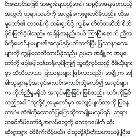
င္းေဆာင္အျဖစ္ အေ႐ြးခံရသည့္အခါ၊ အခြင့္အေရးေပးသည့္
အတြက္ ဘုရားသခင္ကို အလြန္ေက်းဇူးတင္မိသည္။ ထိုအ
မႈေတာ္၏ တာဝန္ကို ထမ္း႐ြက္ဖို႔ ကြၽန္မ တိတ္တဆိတ္ စိတ္
ပိုင္းျဖတ္ခဲ့ပါသည္။ အခ်ိန္အနည္းငယ္ ၾကာၿပီးေနာက္ ညီအ
စ္ကိုေမာင္ႏွမမ်ား၏အလုပ္ႏွင့္ပတ္သက္ၿပီး ျပႆနာေလး
မ်ားကို ကြၽန္မသတိထားမိခဲ့သည္။ ဥပမာ အခ်ိဳ႕က အမႈေ
တာ္ကို ေပါ့ေပါ့တန္တန္လုပ္ၾက၍ သူတို႔လုပ္သည့္ ဗီဒီယိုမ်ား
မွာ သိသိသာသာ ျပႆနာမ်ား ျဖစ္လာသည္။ အခ်ိဳ႕က အျ
ခားသူမ်ားႏွင့္အလုပ္ေကာင္းေကာင္းတြဲမလုပ္၍ အလုပ္မ်ား
က ကိုက္ညီမႈမရွိဘဲ အလုပ္မၿပီးျခင္း ျဖစ္သည္။ ယင္းကိုျမင္
သည့္အခါ “သူတို႔ရဲ႕အမႈေတာ္မွာ အက်င့္ပ်က္တာကို ျပေန
တာပဲ။ အဲဒါကိုေထာက္ျပေျပာဆိုတာမ်ိဳးမလုပ္ရင္၊ ဘုရား
သခင္အိမ္ေတာ္ရဲ႕အလုပ္ေတြကို ေသခ်ာေပါက္ ဆိုး
ဆိုး႐ြား႐ြား ထိခိုက္လိမ့္မယ္။ ငါသူတို႔နဲ႔မိတ္သဟာယဖြဲ႕ၿပီးေ