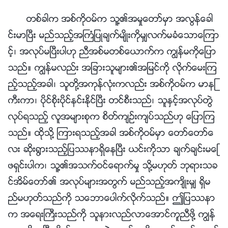
တစ္ခါက အစ္ကိုဝမ္က သူ႔၏အမႈေတာ္မွာ အလြန္ေခါ
င္းမာၿပီး မည္သည့္အႀကံျပဳခ်က္မ်ိဳးကိုမွ်လက္မခံေသာေၾကာ
င့္၊ အလုပ္မၿပီးပါဟု ညီအစ္မတစ္ေယာက္က ကြၽန္မကိုေျပာ
သည္။ ကြၽန္မလည္း အျခားသူမ်ား၏အျမင္ကို လိုက္ေမးၾက
ည့္သည့္အခါ၊ သူတို႔အကုန္လုံးကလည္း အစ္ကိုဝမ္က မာနႀ
ကီးကာ၊ ပိုင္စိုးပိုင္နင္းႏိုင္ၿပီး တင္စီးသည္၊ သူႏွင့္အလုပ္တြဲ
လုပ္ရသည့္ လူအမ်ားစုက စိတ္က်ဥ္းက်ပ္သည္ဟု ေျပာၾက
သည္။ ထိုသို႔ ၾကားရသည့္အခါ အစ္ကိုဝမ္မွာ ေတာ္ေတာ္ေ
လး ဆိုး႐ြားသည့္ျပႆနာရွိေနၿပီး ယင္းကိုသာ ခ်က္ခ်င္းမေျ
ဖရွင္းပါက၊ သူ႔၏အသက္ဝင္ေရာက္မႈ သို႔မဟုတ္ ဘုရားသခ
င္အိမ္ေတာ္၏ အလုပ္မ်ားအတြက္ မည္သည့္အက်ိဳးမွ် ရွိမ
ည္မဟုတ္သည္ကို သေဘာေပါက္လိုက္သည္။ ဤျပႆနာ
က အေရးႀကီးသည္ကို သူနားလည္လာေအာင္ကူညီဖို႔ ကြၽန္