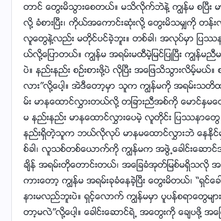
တာင္ ေတြးမိသြားေစတယ္။ မသိလိုက္ဘဲနဲ႔ ကြၽန္မ စၿပ
လို႔ ခံစားၿပီး၊ ကိုယ္အေကာင္းဆုံးလို႔ ေတြးမိသမွ်ကို တ
လူေတြနဲ႔လည္း မတိုင္ပင္ခဲ့ဘူး။ တစ္ခါ၊ အလုပ္မွာ ျပႆန
ယ္လို႔ေျပာတယ္။ ကြၽန္မ အရမ္းမထီမဲ့ျမင္ျပဳၿပီး ကြၽန္မည
ပဲ။ နည္းနည္း စဥ္းစားဖို႔ပဲ လိုၿပီး အေျဖသိသြားလိမ့္မ
လား”လို႔ေပါ့။ အဲဒီေတာ့မွာ သူက ကြၽန္မကို အရမ္းသ
မ္း မာနေထာင္လႊားတယ္လို႔ တျခားညီအစ္ကို ေမာင္ႏွမေတြ
မ နည္းနည္း မာနေထာင္လႊားေပမဲ့ လူတိုင္း ျပႆနာေတြ ရွိ
နည္းရွိတဲ့သူက ဘယ္လိုလုပ္ မာနမေထာင္လႊားဘဲ ေနႏိုင္
စ္ခါ၊ လူသစ္တစ္ေယာက္ကို ကြၽန္မက အဖြဲ႕ေခါင္းေဆာင
ခ်ိန္ အရမ္းတိုေတာင္းတယ္၊ အေျခခံအုတ္ျမစ္မရွိသလို အလု
ကားေတာ့ ကြၽန္မ အရမ္းခုခံေနခဲ့ၿပီး ေတြးမိတယ္၊ “ရွင္
နားမလည္ဘူးပဲ။ ရွင့္ေလာက္ ကြၽန္မမွာ ပူပန္စရာေတြမ်ာ
တာ့မလဲ”လို႔ေပါ့။ ေခါင္းေဆာင္ရဲ႕ အေတြးကို ေခ်ပဖို႔ အေ