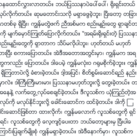
ီး မာနေထာင္လႊားလာတယ္။ ဘယ္ျပႆနာပဲေပၚေပၚ၊ ႐ိုးရွင္းတယ္
န္းလုပ္လိုက္တယ္။ ဆုမေတာင္းသလို မရွာေဖြခဲ့ဘူး၊ ၿပီးေတာ့ တျခာ
ာတစ္ခု ရွိၿပီး၊ ကြၽန္မတြဲဖက္ ညီအစ္မက စည္းမ်ဥ္းေတြ ရွာခ်င္
ီမကို မ်က္ေမွာင္ၾကဳတ္ေျပာလိုက္တယ္။ “အရမ္း႐ိုးရွင္းတဲ့‌ ျပႆန
ယ္။ စည္းမ်ဥ္းေတြကို ရွာတာက သိပ္မလိုပါဘူး၊ ဟုတ္တယ္ မဟုတ္
တိထားၿပီး စကားေျပာတယ္။ အဲဒီအေတာအတြင္းမွာ၊ ကြၽန္မက အရ
ကလည္း ေျပာတယ္။ ဒါေပမဲ့ ကြၽန္မလုံးဝ ဂ႐ုမစိုက္ခဲ့ဘူး။ ကြၽန
ၾကတာပဲလို႔ ခံစားခဲ့တယ္။ ဒါ့အျပင္၊ စိတ္စြမ္းေဆာင္ရည္ နည္း
မွာလဲ။ ဒါႀကီးႀကီးမားမား ျပႆနာမဟုတ္ဘူးလို႔ ေတြးခဲ့တယ္။ 
္အေနနဲ႔ လက္ေတြ႕လုပ္ေစခ်င္ခဲ့တယ္။ ဒီလူသစ္က ယုံၾကည္တဲ့အ
ပ္ကို မလုပ္ႏိုင္ဘူးလို႔ ေခါင္းေဆာင္က ထင္ခဲ့တယ္။ ဒါကို ၾ
ေခါင္းေဆာင္ျဖစ္တာ ထားလိုက္၊ ကြၽန္မေလာက္ လူသစ္ေတြကို ရွင္
းရင္၊ လူသစ္ေတြကို ေလ့က်င့္ေပးတာ ဘယ္ေတာ့မ်ားမွ ၿပီးပါေ
ၾကာင္းျပခ်က္မ်ိဳးစုံ ကြၽန္မရွာခဲ့တယ္။ အဲဒီေနာက္မွာ၊ လူသစ္က