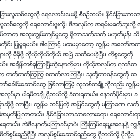
ျခားလူသစ္ေတြကို ေရေလာင္းေပးဖို႔ စီစဥ္တယ္။ ႏိုင္ငံျခားဘာသ
 လူသစ္ေတြကို ေရေလာင္းဖူးလို႔၊ ဒီအလုပ္က အရမ္းမခက္ဘူးလို႔ 
ု လုပ္တာက အထူးကြၽမ္းက်င္မႈေတြ ရွိတာသက္သက္ မဟုတ္မွန္း သိ
ိုင္း ျပဳမူရမယ္။ ဒါေၾကာင့္ ပထမမွာေတာ့ ကြၽန္မ အေတာ္အ
းကို မွီခိုဖို႔ ကိုယ့္ကိုယ္ကိုယ္ အၿမဲ သတိေပးခဲ့ၿပီး၊ ကိစၥေတြကို
့တယ္။ အခ်ိန္တစ္ခုၾကာၿပီးတဲ့ေနာက္မွာ၊ ကိုယ့္အလုပ္က ရလဒ္တ
တခ်ိဳ႕က တက္တက္ႂကြႂကြ စတက္လာၾကၿပီး၊ သူတို႔တာဝန္ေတြကို ထ
တာ္ေခါင္းေဆာင္ေတြ ျဖစ္လာၾကမဲ့ လူသစ္တခ်ိဳ႕ကိုလည္း ကြၽန္မ
ီအလုပ္မွာ ပါရမီတခ်ိဳ႕ရွိတယ္လို႔ ခံစားရတယ္။ ေနာက္ပိုင္းမွာ၊ ခ
ျပာဆိုဖို႔ လာၿပီး၊ ကြၽန္မ တင္ျပတဲ့ အျမင္ေတြကို မၾကာခဏ လက္
 အသိအမွတ္ျပဳလာတယ္။ ႏိုင္ငံျခားဘာသာစကားေရာ၊ ေရေလာင္းရ
ံစားရတယ္။ အဲဒီေနာက္မၾကာခင္မွာပဲ၊ ႀကီးၾကပ္ေရးမႉးအေနနဲ႔ ကြၽန
ြမ္းရည္ရွိၿပီး အလုပ္စြမ္းေဆာင္ရည္ေတြ ရွိတယ္လို႔ ပိုလို႔ေ