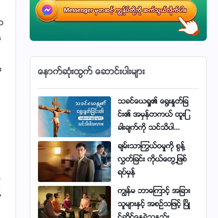
ာ
ေ
တ
ေနာက္ဆုံးထြက္ ေဆာင္းပါးမ်ား
သခင္ေယရႈ၏ ေ႐ြးႏႈတ္ျခ
င္း၏ အမွန္တကယ္ ထူးျ
ခားခ်က္ကို သင္သိပါ
သလား။
ခ်မ္းသာႂကြယ္ဝမႈကို စြန႔္
လႊတ္ျခင္း ကိုယ္ေတြ႕ျဖစ္
ရပ္မွန္
ာ
ကြၽန္မ ဘာေၾကာင့္ အျခား
္
သူမ်ားႏွင့္ အစဥ္သျဖင့္ ၿပိဳ
င္ဆိုင္ေနခဲ့သနည္း