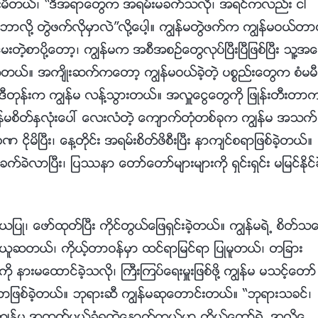
ဲ့ ေတြးမိတယ္၊ “ဒီအရာေတြက အရမ္းမခက္သလို၊ အရင္ကလည္း ငါ
 ဘာလို႔ တြဲဖက္လိုမွာလဲ”လို႔ေပါ့။ ကြၽန္မတြဲဖက္က ကြၽန္မဝယ္တ
့စာပို႔ေတာ့၊ ကြၽန္မက အစီအစဥ္ေတြလုပ္ၿပီးၿပီျဖစ္ၿပီး သူ႔အေ
ျဖလိုက္တယ္။ အက်ိဳးဆက္ကေတာ့ ကြၽန္မဝယ္ခဲ့တဲ့ ပစၥည္းေတြက စံမမီ
တုန္းက ကြၽန္မ လန႔္သြားတယ္။ အလႉေငြေတြကို ျဖဳန္းတီးတာ
ြၽန္မစိတ္ႏွလုံးေပၚ ေလးလံတဲ့ ေက်ာက္တုံတစ္ခုက ကြၽန္မ အသက္
ိုမိၿပီး၊ ေန႔တိုင္း အရမ္းစိတ္ဖိစီးၿပီး နာက်င္စရာျဖစ္ခဲ့တယ္။
ခဲလာၿပီး၊ ျပႆနာ ေတာ္ေတာ္မ်ားမ်ားကို ရွင္းရွင္း မျမင္ႏိုင္ခ
ျပဳ၊ ေဖာ္ထုတ္ၿပီး ကိုင္တြယ္ေျဖရွင္းခဲ့တယ္။ ကြၽန္မရဲ႕ စိတ္သ
 ယူဆတယ္၊ ကိုယ့္တာဝန္မွာ ထင္ရာျမင္ရာ ျပဳမူတယ္၊ တျခား
ို နားမေထာင္ခဲ့သလို၊ ႀကီးၾကပ္ေရးမႉးျဖစ္ဖို႔ ကြၽန္မ မသင့္ေတာ္
းမသာျဖစ္ခဲ့တယ္။ ဘုရားဆီ ကြၽန္မဆုေတာင္းတယ္။ “ဘုရားသခင္၊