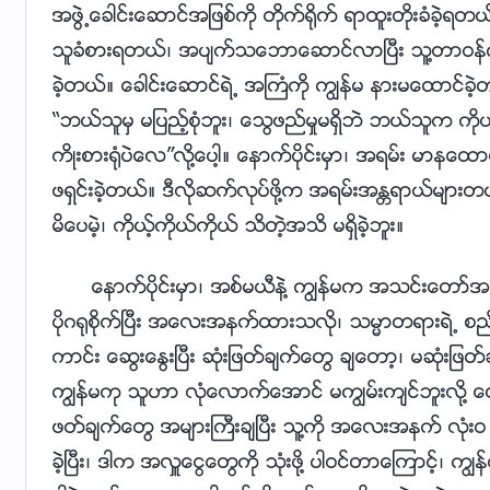
အဖြဲ႕ေခါင္းေဆာင္အျဖစ္ကို တိုက္႐ိုက္ ရာထူးတိုးခံခဲ့ရ
သူခံစားရတယ္၊ အပ်က္သေဘာေဆာင္လာၿပီး သူ႔တာဝန္ကေ
ခဲ့တယ္။ ေခါင္းေဆာင္ရဲ႕ အႀကံကို ကြၽန္မ နားမေထာင္ခ
“ဘယ္သူမွ မျပည့္စုံဘူး၊ ေသြဖည္မႈမရွိဘဲ ဘယ္သူက ကိုယ
ကိဳးစား႐ုံပဲေလ”လို႔ေပါ့။ ေနာက္ပိုင္းမွာ၊ အရမ္း မာနေထ
ဖရွင္းခဲ့တယ္။ ဒီလိုဆက္လုပ္ဖို႔က အရမ္းအႏၲရာယ္မ်ာ
မိေပမဲ့၊ ကိုယ့္ကိုယ္ကိုယ္ သိတဲ့အသိ မရွိခဲ့ဘူး။
ေနာက္ပိုင္းမွာ၊ အစ္မယီနဲ႔ ကြၽန္မက အသင္းေတာ္အ
ပိုဂ႐ုစိုက္ၿပီး အေလးအနက္ထားသလို၊ သမၼာတရားရဲ႕ စည္း
ကာင္း ေဆြးေႏြးၿပီး ဆုံးျဖတ္ခ်က္ေတြ ခ်ေတာ့၊ မဆုံးျဖတ
ကြၽန္မကု သူဟာ လုံေလာက္ေအာင္ မကြၽမ္းက်င္ဘူးလို႔ ေတ
ဖတ္ခ်က္ေတြ အမ်ားႀကီးခ်ၿပီး သူ႔ကို အေလးအနက္ လုံးဝ
ခဲ့ၿပီး၊ ဒါက အလႉေငြေတြကို သုံးဖို႔ ပါဝင္တာေၾကာင့္၊ ကြ