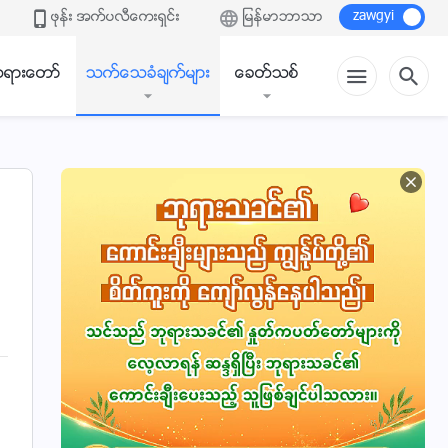
ဖုန္း အက္ပလီေကးရွင္း
ျမန္မာဘာသာ
ရားေတာ္
သက္ေသခံခ်က္မ်ား
ေခတ္သစ္