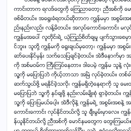
တစ္ေန႔ ဧဝံေဂလိအလုပ္ကို ႀကီးၾကပ္မယ့္ လူတစ္ေယ
ကာင္းတာက ရလဒ္ေတြကို ေၾကညာေတာ့၊ ညီအစ္ကို ေမာင္ႏွ
ဖစ္မိတယ္။ အေ႐ြးခံရတယ္ဆိုတာက ကြၽန္မမွာ အစြမ္းအစရ
ည္းနည္းလည္း လန႔္မိတယ္။ အလုပ္ေကာင္းေကာင္း မလုပ္ရင္ 
ကြၽန္မအေပၚ လူတိုင္းရဲ႕ ယုံၾကည္စိတ္ခ်မႈ ပ်က္သြားေစ
င္ဘူး။ သူတို႔ ကြၽန္မကို ေ႐ြးခ်ယ္မွေတာ့၊ ကြၽန္မမွာ အစြမ္
ဆာ္ေပးႏိုင္မွန္း သက္ေသျပခ်င္ခဲ့တယ္။ အဲဒီေနာက္မွာ အ
ကို အစ္မဝမ္က ႀကီးၾကပ္ေနတာ။ ဒါေပမဲ့ ကြၽန္မ သူနဲ႔ လ
သူ႔ကို မေျပာျပဘဲ ကိုယ့္ဘာသာ အၿမဲ လုပ္ခဲ့တယ္။ တစ္ခါ
ဆက္သြယ္ဖို႔ မရႏိုင္ခဲ့သလို၊ ကြၽန္မရွိတဲ့ေနရာကို သူ 
မေျပာျပဘဲ သူ႔ကို ႏွပ္ခ်ဖို႔ နည္းလမ္းမ်ိဳးစုံ ရွာခဲ့တယ္။
သူ႔ကို ေျပာျပမယ္ေပါ့။ အဲဒီလိုနဲ႔ ကြၽန္မရဲ႕ အစြမ္းအ
ေကာင္းေကာင္း လုပ္ႏိုင္တယ္လို႔ သူ ခ်ီးမြမ္းမွာေလ။ ကြ
န္ယူႏိုင္တယ္လို႔ ညီအစ္ကို ေမာင္ႏွမေတြက ေတြးၾကမယ္။