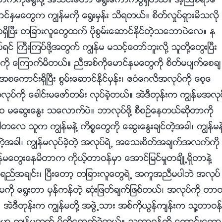
ာက္ကိုေ႐ြးဖို႔ အသင္းေတာ္ ေ႐ြးေကာက္ပြဲရွိတယ္။ အံ့ဩစရာေ
မေတြက ကြၽန္မကို ေ႐ြးမွန္း သိရတယ္။ စိတ္လႈပ္ရွားမိသလို 
ွိၿပီး တျခားလူေတြထက္ ပိုစြမ္းေဆာင္ႏိုင္တဲ့သေဘာပဲေလ။ န
ႀကီးၾကပ္ဖို႔အတြက္ ကြၽန္မ မသင့္ေတာ္ဘူးလို႔ သူတို႔ေတြးၿပီး
မွာကို ေၾကာက္မိတယ္။ ညီအစ္ကိုေမာင္ႏွမေတြကို စိတ္မပ်က္ေစခ်
းအစေကာင္းရွိၿပီး စြမ္းေဆာင္ႏိုင္မွန္း၊ ဧဝံေဂလိအလုပ္ကို ေစ့ေ
လုပ္ကို ေခါင္းမေဖာ္တမ္း လုပ္ခဲ့တယ္။ အဲဒီတုန္းက ကြၽန္မအလု
ုံးဝ မေဆြးေႏြး သေလာက္ပဲ။ ဘာလုပ္ဖို႔ စီစဥ္ေနတယ္ဆိုတာကို
တေလ သူက ကြၽန္မနဲ႔ ကိစၥေတြကို ေဆြးေႏြးခ်င္တဲ့အခါ၊ ကြၽန္မနဲ
ေမးတဲ့အခါ၊ ကြၽန္မလုပ္ခဲ့တဲ့ အလုပ္ရဲ႕ အေသးစိတ္အခ်က္အလက္ကို
 ကြၽန္မေတြးေနမိတာက ကိုယ့္တာဝန္မွာ ေအာင္ျမင္မႈတခ်ိဳ႕ရွိတာနဲ႔
စနဲ႔ အရည္အခ်င္း၊ ၿပီးေတာ့ တျခားလူေတြရဲ႕ အကူအညီမပါဘဲ အလုပ္
ၽန္မကို ေ႐ြးတာ မွန္ကန္တဲ့ ဆုံးျဖတ္ခ်က္ျဖစ္တယ္၊ အလုပ္ကို တာ
 အဲဒီတုန္းက ကြၽန္မတို႔ အဖြဲ႕သား အစ္ကိုယြန္က်န္းက သူ႔တာဝန