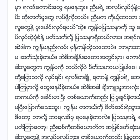
မွာ ရလဒ္ေကာင္းေတြ ရမေနဘူး။ ညီမရဲ႕ အလုပ္လုပ္ပုံနဲ
ပီး တိုးတက္မႈေတြ လုပ္ဖို႔လိုတယ္။ ညီမက ကိုယ့္ဘာသာ အ
လူေတြနဲ႔ ပူးေပါင္းလုပ္ရမယ္”တဲ့။ ကြၽန္မျပႆနာကို 
ပ္လုပ္တဲ့ပုံစံနဲ႔ ပတ္သက္လို႔ ျပႆနာရွိတယ္လား။ အရင္က
အဲဒါက ကြၽန္မနည္းလမ္း မွန္ကန္တဲ့သေဘာပဲ။ ဘာမွားတာမွ မရ
မ ဆက္သုံးခဲ့တယ္။ အဲဒီအခ်ိန္အေတာအတြင္းမွာ၊ ေကာင္း
ခားလူေတြက ကြၽန္မကို ဘယ္လိုပဲ မိတ္သဟာယျပဳပါေစ၊ ကြ
တို႔ေျပာသလို လုပ္ရင္၊ ရလဒ္တခ်ိဳ႕ ရတာနဲ႔ ကြၽန္မရဲ႕ ေအာင
ပာၾကမွာလို႔ ေတြးေနမိခဲ့တယ္။ အဲဒီအခါ ခ်ီးက်ဴးမႈအားလုံး 
တကယ္ကို ေခါင္းမာၿပီး တစ္ေယာက္တည္း ျပဳမူခ်င္ခဲ့တယ္။ 
မၿပီးေျမာက္ေသးဘူး။ ကြၽန္မ တကယ္ကို စိတ္ဆင္းရဲသြာ
ဒီေတာ့ ဘာလို႔ ဘာရလဒ္မွ ရမေနခဲ့တာလဲ။ ျပႆနာရဲ႕ ရင္
ပတ္ၾကာေတာ့၊ ညီအစ္ကိုတစ္ေယာက္က အျပစ္ေဖာ္ဆုံးမရင္
ခားလူေတြနဲ႔ အလုပ္မလုပ္ဘူး။ တစ္ေယာက္တည္း ျပဳမူတယ္။ အ