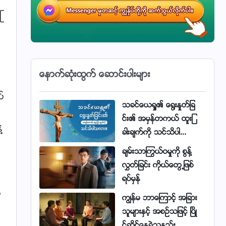
ျ
ေနာက္ဆုံးထြက္ ေဆာင္းပါးမ်ား
ပ္
သခင္ေယရႈ၏ ေ႐ြးႏႈတ္ျခ
င္း၏ အမွန္တကယ္ ထူးျ
႔
ခားခ်က္ကို သင္သိပါ
သလား။
ခ်မ္းသာႂကြယ္ဝမႈကို စြန႔္
လႊတ္ျခင္း ကိုယ္ေတြ႕ျဖစ္
ရပ္မွန္
ဝ
ကြၽန္မ ဘာေၾကာင့္ အျခား
္
သူမ်ားႏွင့္ အစဥ္သျဖင့္ ၿပိဳ
င္ဆိုင္ေနခဲ့သနည္း