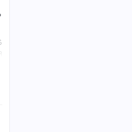
မ
္
ရ
တ
္