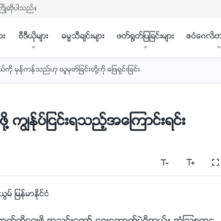
ႀကိဳဆိုပါသည္။
ား
ဗီဒီယိုမ်ား
ဓမၼသီခ်င္းမ်ား
ဖတ္႐ြတ္ျပျခင္းမ်ား
ဧဝံေဂလိတ
ယ္ကို မွန္ကန္သည္ဟု ယူမွတ္ျခင္းတို႔ကို ေျဖရွင္းျခင္း
္ဖို႔ ကြၽန္ုပ္ျငင္းရသည့္အေၾကာင္းရင္း
ယြမ္ ျမန္မာႏိုင္ငံ