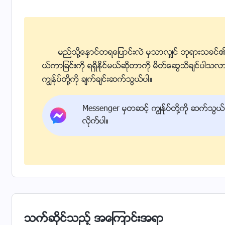
ပါၿပီ။ အခ်ိန္မီ ျပန္လွည့္ဖို႔၊ တျခားလူေတြနဲ႔ လက္တြဲညီညီ 
ဒါကို ဘုရားႏႈတ္ကပတ္ေတာ္မွာ ဖတ္ရတယ္။ “
‘သဟဇ
မည္သို႔ေႏွာင္တရေျပာင္းလဲ မွသာလွ်င္ ဘုရားသခင္
ည္ ဆိုလိုရင္းအဓိပၸာယ္အတိုင္း နားလည္ရန္ လြယ္က
ယ္ကာျခင္းကို ရရွိႏိုင္မယ္ဆိုတာကို မိတ္ေဆြသိခ်င္ပါသလ
လက္ေတြ႕က်ေသာ သေဘာထားကို အသက္ရွင္ေနထိုင္ဖို
ကြၽန္ုပ္တို႔ကို ခ်က္ခ်င္းဆက္သြယ္ပါ။
နည္း။
(လူမ်ား၌ ေဖာက္ျပန္ပ်က္စီးေသာ
စိတ္သေဘာထား 
ထာင္လႊားျခင္း၊ ဆိုးယုတ္ျခင္း၊ ေခါင္းမာျခင္း စသည္တိ
Messenger မွတဆင့္ ကြၽန္ုပ္တို႔ကို ဆက္သြယ္
ရာမ်ားက သမၼာတရားကို ၎တို႔၏ လက္ေတြ႕လုပ္ေဆာင္မ
လိုက္ပါ။
င့္ ပူးေပါင္းေဆာင္႐ြက္သည့္အခါ၊ ေဖာက္ျပန္ပ်က္စီး
နျဖင့္ သင္က ‘ကြၽန္ုပ္ကို ထိုလူႏွင့္ သင္ပူးေပါင္းေဆ
န္ုပ္က အစြမ္းအစ မရွိသည့္သူတစ္ဦးႏွင့္ ပူးေပါင္းေဆာ
တြးသည္။ ၿပီးလွ်င္ တစ္ခါတစ္ရံတြင္ ‘ထိုလူသည္ အလြန္ 
သို႔မဟုတ္ ‘ကြၽန္ုပ္ေျပာစရာရွိသည့္အရာသည္ စဥ္းစဥ္းစားစား
တို႔ဘာသာသူတို႔ လုပ္ေဆာင္ေစလွ်င္၊ ကြၽန္ုပ္ ထင္ေပၚ
သက္ဆိုင္သည့္ အေၾကာင္းအရာ