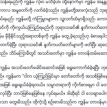
သန္းရမည္ကို ကြၽန္မ လုံးဝ မသိခဲ့ပါ။ ထို႔ေနာက္မွာ ကြၽန္မ အနႏ
ာလ အမႈေတာ္ကို လက္ခံခဲ့သည္။ ကြၽန္မတို႔အားလုံးသည္ ဘု
ဆပ္ရမည္၊ ကြၽန္မတို႔ ကံၾကမၼာမ်ားက သူ႔လက္ထဲမွာရွိသည္၊ ေကာင
သခင္ကို ကိုးကြယ္ယုံၾကည္ရမည္ကို ဘုရားသခင္၏ ႏႈတ္ကပတ္ေတာ္မ်
န္မ မွီခိုႏိုင္သည့္အရာတစ္ခုကို ကြၽန္မ ေတြ႕ခဲ့ရသည္ဟု ခံစာ
ွန္ စတက္ခဲ့ၿပီး ဘုရားသခင္၏ ႏႈတ္ကပတ္ေတာ္မ်ားကို ဖတ္ၿပီး ဆုေတ
သည္။ သိပ္မၾကာမီတြင္ အသင္းေတာ္မွာ ကြၽန္မ တာဝန္ထမ္းေဆာင
္ ကြၽန္မ အသင္းေတာ္ေခါင္းေဆာင္အျဖစ္ ေ႐ြးေကာက္ခံခဲ့ရၿပီး 
့ပါသည္။ ကြၽန္မက “ငါက ယုံၾကည္ျခင္းမွာ ေတာ္ေတာ္ကို အသစ္
္အျဖစ္ ေ႐ြးခ်ယ္ခံခဲ့ရတယ္။ သမၼာတရားကို လိုက္စားရမွာ ငါ ေတ
 လုပ္ၿပီး ဘာပဲျဖစ္ေနျဖစ္ေန လုပ္ရမယ္။ ဒါဆိုရင္ ငါ ေသခ်ာေပ
ိဘာသာ ေတြးမိသည္။ ထိုကဲ့သို႔ စဥ္းစားမိသည္က ကြၽန္မ တာဝန္မွာ