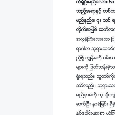
က္ရွိဦးမည္ေလာ။ ၆။
သည့္အရာႏွင့္ တစ္ထ
မည္နည္း။ ၇။ သင္ ရရွ
လိုက္အျဖစ္ ဆက္လက္
အလြန္ႀကီးေလးေသာ ျပ
ရာဂါက ဘုရားသခင္က က
ည့္ဖို႔ ကြၽန္မကို 
မ်ားကို ျဖတ္သန္းခဲ့သ
ရႈံးရသည္။ သူ႔တစ္က
သာ္လည္း၊ ဘုရားသခင
မည္နာမကို သူ ခ်ီးက်
ဆက္ၿပီး နာခံျခင္း 
ႏွစ္ေပါင္းမ်ားစြာ 