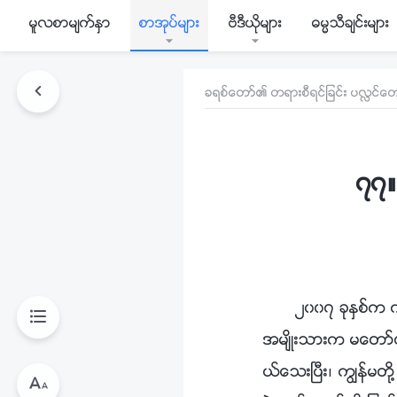
မူလစာမ်က္ႏွာ
စာအုပ္မ်ား
ဗီဒီယိုမ်ား
ဓမၼသီခ်င္းမ်ား
ခရစ္ေတာ္၏ တရားစီရင္ျခင္း ပလႅင္ေတ
၇၇။
၂၀၀၇ ခုႏွစ္က 
အမ်ိဳးသားက မေတာ္တ
ယ္ေသးၿပီး၊ ကြၽန္မ