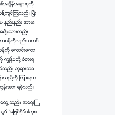
၏အခ်ိန္အမ်ားစုကို
ဆန႔္က်င္ၾကသည္၊ ၿပီး
ၽန္မ နည္းနည္း အားေ
 အမ်ိဳးသားလည္း
၏တာဝန္ကိုလည္း စတင္
ာဝန္ကို ေကာင္းေကာ
 ကြၽန္မတို႔ ခံစားရ
ပးဆပ္သည္၊ ဘုရားသခ
ေျပာသည္ကို ၾကားရသ
 တြန္းအား ရခဲ့သည္။
ု ေတြ႕သည္။ အေရးႀ
င္ “မျဖစ္ႏိုင္ပါဘူး။