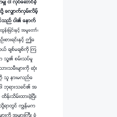
် ငါ လုပ္ေဆာင္ခဲ့
 ေလွ်ာက္လွမ္းလိမ့္
၊ သင္သည္ ငါ၏ ေနာက္
္းျခင္းႏွင့္ အမႈေတာ္၊
ဥ္းစားရင္းႏွင့္ ဤေ
္ ခ်စ္မခ်စ္ကို ၾက
က သူ႔၏ စမ္းသပ္မႈ
႔သားသမီးမ်ားကို ဆုံး
ကို သူ နားမလည္ေ
ဟာဝါ ဘုရားသခင္၏ အ
န္းသိမ္းထားခဲ့ၿပီး
ို႔ရာတြင္ ကြၽန္မက
ားကို အမ်ားႀကီး ခံ