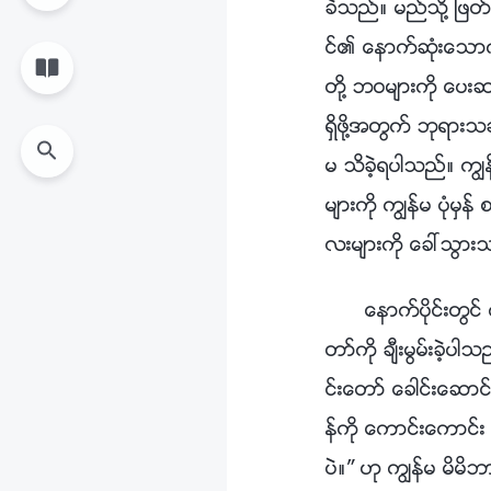
ခဲသည္။ မည္သို႔ ျဖတ္
င္၏ ေနာက္ဆုံးေသာက
တို႔ ဘဝမ်ားကို ေပး
ရွိဖို႔အတြက္ ဘုရား
မ သိခဲ့ရပါသည္။ ကြၽ
မ်ားကို ကြၽန္မ ပုံမ
လးမ်ားကို ေခၚသြား
ေနာက္ပိုင္းတြင
တာ္ကို ခ်ီးမြမ္းခဲ
င္းေတာ္ ေခါင္းေဆာင
န္ကို ေကာင္းေကာင္း
ပဲ။” ဟု ကြၽန္မ မိမ