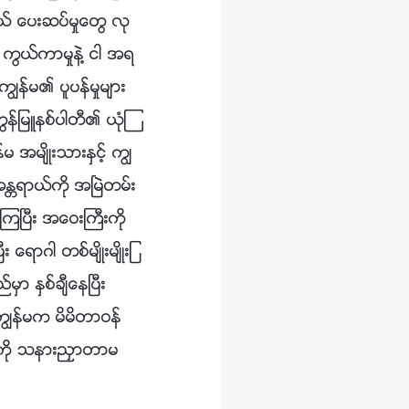
ယ္ ေပးဆပ္မႈေတြ လု
 ကြယ္ကာမႈနဲ႔ ငါ အရ
ကြၽန္မ၏ ပူပန္မႈမ်ား
န္ျမဴနစ္ပါတီ၏ ယုံၾ
မ အမ်ိဳးသားႏွင့္ ကြၽ
အႏၲရာယ္ကို အၿမဲတမ္း
ၾကၿပီး အေဝးႀကီးကို
ရာဂါ တစ္မ်ိဳးမ်ိဳးျ
ွာ ႏွစ္ခ်ီေနၿပီး
ၽန္မက မိမိတာဝန္
န္မကို သနားညႇာတာမ