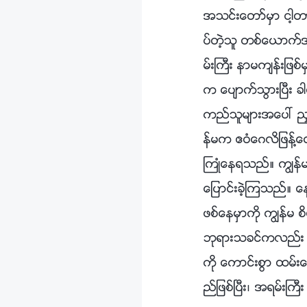
အသင္းေတာ္မွာ ငါ့တ
ပ္တဲ့သူ တစ္ေယာက္အ
မ္းႀကီး နာမက်န္းျဖစ္
က ေပ်ာက္သြားၿပီး ခါ
ကည္သူမ်ားအေပၚ ညႇဥ္းပ
န္မက ဧဝံေဂလိျဖန႔္ေ
ႀကဳံေနရသည္။ ကြၽန္မတ
ေျပာင္းခဲ့ၾကသည္။ ေန
ဖစ္ေနမွာကို ကြၽန္မ 
ဘုရားသခင္ကလည္း က
ကို ေကာင္းစြာ ထမ္း
ည္ျဖစ္ၿပီး၊ အရမ္းႀ