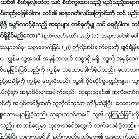
 သင္၏ စိတ္ႏွလုံးထဲက သင္ စိတ္ကူးထားသည့္ မည္သည့္အရာကမွ
ပ္တည္းမျဖစ္ပါက၊ သင္၏ အနာဂတ္လမ္းေၾကာင္းကို သင္ မည္သို႔
ိဖို႔ ေမွ်ာ္လငင့္ခဲ့သည့္ အရာမ်ား တစ္ခုကိုမွ် သင္ မရရွိပါက
ရွိႏိုင္မည္ေလာ။
”
(ႏႈတ္ကပတ္ေတာ္၊ အတြဲ (၁)၊ ဘုရားသခင္၏ ေပၚထြန
ဤလိုအပ္ခ်က္မ်ားကို ခ်င့္ခ်ိန္စ
ႆနာတစ္ခု- သစၥာေဖာက္ျခင္း (၂))
ြၽန္မ သူ႔အေပၚ အမွန္တကယ္ သစၥာရွိ မရွိ၊ သူ႔ကို အမွန္တကယ
စမ္းသပ္ေနျခင္းျဖစ္သည္ကို ကြၽန္မ သေဘာေပါက္ခဲ့ပါသည္။ ေယာဘ
ည့္အခ်ိန္ကို ကြၽန္မ ေတြးမိသည္။ သူ႔၏ ပိုင္ဆိုင္မႈပစၥည္းမ်ား၊ သူ
ိုယ္လုံးမွာ အနာစိမ္းမ်ားေပါက္သည္။ ဘုရားသခင္၏ အလိုေတာ္
္ကို အျပစ္တင္ဖို႔ထက္ သူ႔ကိုယ္သူသာ က်ိန္ဆဲခဲ့ၿပီး၊ ေယေ
ဴးေထာမနာျပဳခဲ့သည္။ ဘုရားသခင္အေပၚ သူ႔၏ ယုံၾကည္ျခင္းကို ထိ
ရွိခဲ့သည္။ စာတန္ေရွ႕မွာ ဘုရားသခင္အတြက္ သက္ေသခံခဲ့သည္။ သ
ယုံၾကည္ခဲ့ၿပီး ဘုရားသခင္၏ ႏႈတ္ကပတ္ေတာ္မ်ား၏ အေထာက္အပံ့မ်