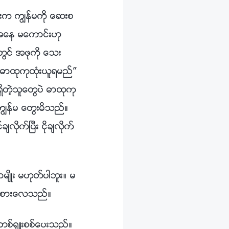
သားက ကြၽန္မကို ေဆးစ
ျခအေန မေကာင္းဟု
တြင္ အဖုကို ေသး
ဓာထုကုထုံးယူရမည္”
ိတဲ့သူေတြပဲ ဓာထုကု
ြၽန္မ ေတြးမိသည္။
ခ်လိုက္ၿပီး ငိုခ်လိုက္
မ်ိဳး မဟုတ္ပါဘူး။ မ
ကိဳးစားေလသည္။
းတစ္ရွဴးစစ္ေပးသည္။