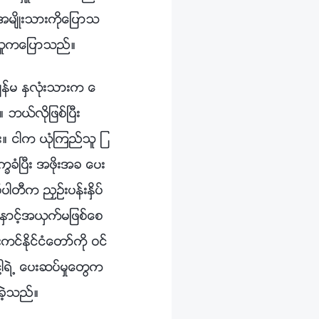
အမ်ိဳးသားကိုေျပာသ
ဟု သူကေျပာသည္။
ြၽန္မ ႏွလုံးသားက ေ
ယ္လိုျဖစ္ၿပီး
ူး။ ငါက ယုံၾကည္သူ ျ
ံၿပီး အဖိုးအခ ေပး
တီက ညႇဥ္းပန္းႏွိပ္
ွာင့္အယွက္မျဖစ္ေစ
င္ႏိုင္ငံေတာ္ကို ဝင္
 ငါ့ရဲ႕ ေပးဆပ္မႈေတြက
ခဲ့သည္။