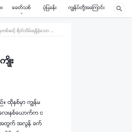
ား
ေခတ္သစ္
ပုံျပခန္း
ကြၽန္ုပ္တို႔အေၾကာင္း
၇၇။ ေရာဂါမွတစ္ဆင့္ ရိတ္သိမ္းရရွိခဲ့ေသာ အက်ိဳး
်ိဳး
ထိုႏွစ္မွာ ကြၽန္မ
႔ ကေလးႏွစ္ေယာက္က င
္မအတြက္ အလြန္ ခက္