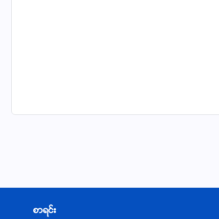
စာရင္း