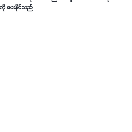
ို ေပးႏိုင္သည္