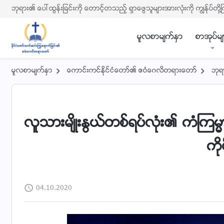
ဘုရား၏ ေပၚထြန္းျခင္းကို ေတာင့္တသည့္ ရွာေဖြသူမ်ားအားလုံးကို ကြၽန္ုပ္တို႔
မူလစာမ်က္ႏွာ
စာအုပ္မ်
မူလစာမ်က္ႏွာ
ေကာင္းကင္ႏိုင္ငံေတာ္၏ ဧဝံေဂလိတရားေတာ္
ဘုရ
လူသားမ်ိဳးႏြယ္တစ္ရပ္လုံး၏ ကံ
ကို
04.10.2020