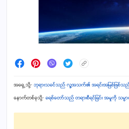
အေရွ႕သို႔-
ဘုရားသခင္သည္ လူ႔အသက္၏ အရင္းအျမစ္ျဖစ္သည
ေနာက္တစ္ခုသို႔-
ခရစ္ေတာ္သည္ တရားစီရင္ျခင္း အမႈကို သမၼာ