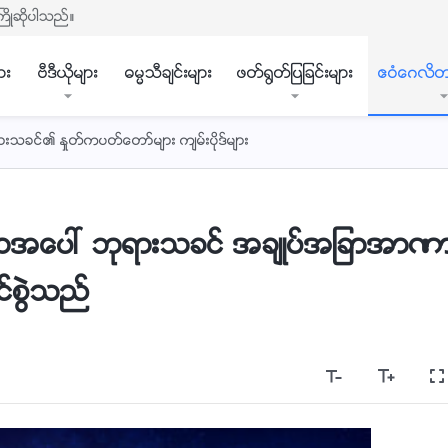
ႀကိဳဆိုပါသည္။
ား
ဗီဒီယိုမ်ား
ဓမၼသီခ်င္းမ်ား
ဖတ္႐ြတ္ျပျခင္းမ်ား
ဧဝံေဂလိတ
ားသခင္၏ ႏႈတ္ကပတ္ေတာ္မ်ား က်မ္းပိုဒ္မ်ား
ၾကမၼာအေပၚ ဘုရားသခင္ အခ်ဳပ္အျခာအာဏ
င္စြဲသည္