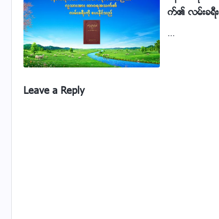
က္၏ လမ္းခရီးက
...
Leave a Reply