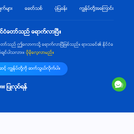
က္မ်ား
ေခတ္သစ္
ပုံျပခန္း
ကြၽန္ုပ္တို႔အေၾကာင္း
ုင္ငံေတာ္သည္ ေရာက္လာၿပီ။
ံေတာ္သည္ ဤေလာကသို႔ ေရာက္လာၿပီျဖစ္သည္။ ရားသခင္၏ ႏိုင္ငံေ
က္ခ်င္ပါသလား။
ပိုမိုေလ့လာမည္။
့္ ကြၽန္ုပ္တို႔ကို ဆက္သြယ္လိုက္ပါ။
llow ျပဳလုပ္ရန္
ူဝါဒ