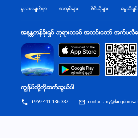
မူလစာမ်က္ႏွာ
စာအုပ္မ်ား
ဗီဒီယိုမ်ား
ဓမၼသီခ်င္
အနႏၲတန္ခိုးရွင္ ဘုရားသခင္ အသင္းေတာ္ အက္ပလီေကးရ
ကြၽန္ုပ္တို႔ကိုဆက္သြယ္ပါ
+959-441-136-387
contact.my@kingdomsalv
အသုံးျပဳျခင္းဆိုင္ရာ စည္းမ်ဥ္းစည္းကမ္းမ်ား
ကိုယ္ေရးလုံၿခဳံမႈ မူ