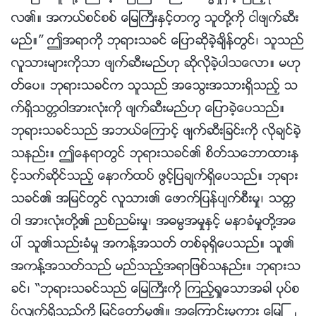
လ၏။ အကယ္စင္စစ္ ေျမႀကီးႏွင့္တကြ သူတို႔ကို ငါဖ်က္ဆီး
မည္။” ဤအရာကို ဘုရားသခင္ ေျပာဆိုခဲ့ခ်ိန္တြင္၊ သူသည္
လူသားမ်ားကိုသာ ဖ်က္ဆီးမည္ဟု ဆိုလိုခဲ့ပါသေလာ။ မဟု
တ္ေပ။ ဘုရားသခင္က သူသည္ အေသြးအသားရွိသည့္ သ
က္ရွိသတၱဝါအားလုံးကို ဖ်က္ဆီးမည္ဟု ေျပာခဲ့ေပသည္။
ဘုရားသခင္သည္ အဘယ္ေၾကာင့္ ဖ်က္ဆီးျခင္းကို လိုခ်င္ခဲ့
သနည္း။ ဤေနရာတြင္ ဘုရားသခင္၏ စိတ္သေဘာထားႏွ
င့္သက္ဆိုင္သည့္ ေနာက္ထပ္ ဖြင့္ျပခ်က္ရွိေပသည္။ ဘုရား
သခင္၏ အျမင္တြင္ လူသား၏ ေဖာက္ျပန္ပ်က္စီးမႈ၊ သတၱ
ဝါ အားလုံးတို႔၏ ညစ္ညမ္းမႈ၊ အဓမၼအမႈႏွင့္ မနာခံမႈတို႔အေ
ပၚ သူ၏သည္းခံမႈ အကန္႔အသတ္ တစ္ခုရွိေပသည္။ သူ၏
အကန္႔အသတ္သည္ မည္သည့္အရာျဖစ္သနည္း။ ဘုရားသ
ခင္၊ “ဘုရားသခင္သည္ ေျမႀကီးကို ၾကည့္ရႈေသာအခါ ပုပ္စ
ပ္လ်က္ရွိသည္ကို ျမင္ေတာ္မူ၏။ အေၾကာင္းမူကား ေျမႀ