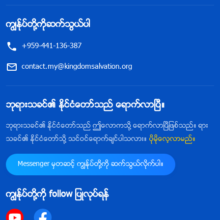
သာေပးခဲ့သည္ကို သင့္အား ငါေျပာျပရမည္။ သို႔ေသာ္လည္း
ကြၽန္ုပ္တို႔ကိုဆက္သြယ္ပါ
ေနာက္ဆုံးေသာကာလတြင္ ဘုရားသခင္ ခ်မ္းသာေပးခဲ့သူ
အားလုံးတို႔မွာ သူ႔အေပၚ အဆုံးထိ သစၥာရွိေနခဲ့ေသာသူတို႔ပ
+959-441-136-387
င္ျဖစ္သည္။ ေခတ္ႏွစ္ေခတ္စလုံးသည္ ဘုရားသခင္အေနႏွ
contact.my@kingdomsalvation.org
င့္ ျမင္ေတြ႕ရန္ မခံမရပ္ႏိုင္သည့္ အႀကီးအက်ယ္ ေဖာက္ျပန္
ပ်က္စီးျခင္း ကာလမ်ားျဖစ္ခဲ့ၿပီး ႏွစ္ေခတ္စလုံးတြင္ လူသား
ဘုရားသခင္၏ ႏိုင္ငံေတာ္သည္ ေရာက္လာၿပီ။
မ်ိဳးႏြယ္က ဘုရားသခင္သည္ သူတို႔၏သခင္ျဖစ္သည္ကို ျင
င္းဆိုခဲ့သည္အထိပင္ အလြန္ ေဖာက္ျပန္ပ်က္စီးလာခဲ့ေသာ္
ဘုရားသခင္၏ ႏိုင္ငံေတာ္သည္ ဤေလာကသို႔ ေရာက္လာၿပီျဖစ္သည္။ ရား
လည္း၊ ဘုရားသခင္သည္ ေနာဧေခတ္တုန္းက လူတို႔ကိုသာ
သခင္၏ ႏိုင္ငံေတာ္သို႔ သင္ဝင္ေရာက္ခ်င္ပါသလား။
ပိုမိုေလ့လာမည္။
ဖ်က္ဆီးခဲ့ေလသည္။ ေခတ္ႏွစ္ေခတ္စလုံးတြင္ လူသားမ်ိဳးႏြ
Messenger မွတဆင့္ ကြၽန္ုပ္တို႔ကို ဆက္သြယ္လိုက္ပါ။
ယ္သည္ ဘုရားသခင္အား ႀကီးစြာေသာ ထိခိုက္နာက်င္မႈ ေ
ပးခဲ့ေစကာမူ ဘုရားသခင္သည္ ယခုထိ ေနာက္ဆုံးေသာ
ကြၽန္ုပ္တို႔ကို follow ျပဳလုပ္ရန္
ကာလ၌ရွိေသာ လူမ်ားကို ဆက္လက္၍ သည္းခံခဲ့ၿပီျဖစ္သ
ည္။ ဤသည္မွာ အဘယ့္ေၾကာင့္နည္း။ သင္တို႔သည္ အဘ