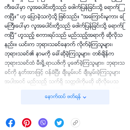
ကီးေပၚမွာ လူအေပါင္းတို႔သည္ ေဖါက္ျပန္ျခင္းသို႔ ေရာက္ၾ
ကၿပီ။” ဟု ေျပာခဲ့သကဲ့သို႔ ျဖစ္သည္။ “အေၾကာင္းမူကား ေျ
မႀကီးေပၚမွာ လူအေပါင္းတို႔သည္ ေဖါက္ျပန္ျခင္းသို႔ ေရာက္ၾ
ကၿပီ” ဟူသည့္ စကားရပ္သည္ မည္သည့္အရာကို ဆိုလိုသ
နည္း။ ယင္းက ဘုရားသခင္ေနာက္ လိုက္ခဲ့ၾကသူမ်ား၊
ဘုရားသခင္၏ နာမကို ေခၚဆိုခဲ့ၾကသူမ်ား၊ တစ္ခ်ိန္က
ဘုရားသခင္ထံ မီးရႈိ႕ရာယဇ္ကို ပူေဇာ္ခဲ့ၾကသူမ်ား၊ ဘုရားသ
ခင္ကို ႏႈတ္အားျဖင့္ ဝန္ခံၿပီး ခ်ီးမြမ္းပင္ ခ်ီးမြမ္းခဲ့ၾကသူမ်ား
အပါအဝင္ မည္သည့္ သက္ရွိ သတၱဝါကိုမဆို ဆိုလိုေပသ
ည္- ၎တို႔၏ အျပဳအမူသည္ ေဖာက္ျပန္ပ်က္စီးမႈတို႔ႏွင့္ျပ
ေနာက္ထပ္ ဖတ္ရန္
ည့္ၿပီး ဘုရားသခင္၏ မ်က္ေမွာက္သို႔ ေရာက္ရွိသည္ႏွင့္ တ
စ္ၿပိဳင္နက္၊ ၎တို႔ကို ဘုရားသခင္ ဖ်က္ဆီးရမည္ ျဖစ္သ
ည္။ ယင္းမွာ ဘုရားသခင္၏ အကန္႔အသတ္ ျဖစ္၏။ သို႔ဆို
လွ်င္ ဘုရားသခင္သည္ လူသားႏွင့္ သတၱဝါအားလုံး၏ ေဖာ