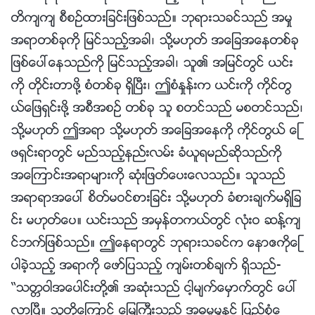
တိက်က် စီစဥ္ထားျခင္းျဖစ္သည္။ ဘုရားသခင္သည္ အမႈ
အရာတစ္ခုကို ျမင္သည့္အခါ၊ သို႔မဟုတ္ အေျခအေနတစ္ခု
ျဖစ္ေပၚေနသည္ကို ျမင္သည့္အခါ၊ သူ၏ အျမင္တြင္ ယင္း
ကို တိုင္းတာဖို႔ စံတစ္ခု ရွိၿပီး၊ ဤစံႏႈန္းက ယင္းကို ကိုင္တြ
ယ္ေျဖရွင္းဖို႔ အစီအစဥ္ တစ္ခု သူ စတင္သည္ မစတင္သည္၊
သို႔မဟုတ္ ဤအရာ သို႔မဟုတ္ အေျခအေနကို ကိုင္တြယ္ ေျ
ဖရွင္းရာတြင္ မည္သည့္နည္းလမ္း ခံယူရမည္ဆိုသည္ကို
အေၾကာင္းအရာမ်ားကို ဆုံးျဖတ္ေပးေလသည္။ သူသည္
အရာရာအေပၚ စိတ္မဝင္စားျခင္း သို႔မဟုတ္ ခံစားခ်က္မရွိျခ
င္း မဟုတ္ေပ။ ယင္းသည္ အမွန္တကယ္တြင္ လုံးဝ ဆန္႔က်
င္ဘက္ျဖစ္သည္။ ဤေနရာတြင္ ဘုရားသခင္က ေနာဧကိုေျ
ပာခဲ့သည့္ အရာကို ေဖာ္ျပသည့္ က်မ္းတစ္ခ်က္ ရွိသည္-
“သတၱဝါအေပါင္းတို႔၏ အဆုံးသည္ ငါ့မ်က္ေမွာက္တြင္ ေပၚ
လာၿပီ။ သူတို႔ေၾကာင့္ ေျမႀကီးသည္ အဓမၼမႈႏွင့္ ျပည့္စုံေ