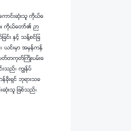
ကာင္းဆုံးသူ ကိုယ္ေ
သည္။ ကိုယ္ေတာ္၏ ဉာ
ခင္း ႏွင့္ သန္႔စင္ျခ
ၿပီး၊ ယင္းမွာ အမွန္ကန္
 အပတ္တကုတ္ႀကိဳးပမ္းေ
းသည္၊ ကြၽန္ုပ္
န္ခိုးရွင္ ဘုရားသခ
းဆုံးသူ ျဖစ္သည္၊