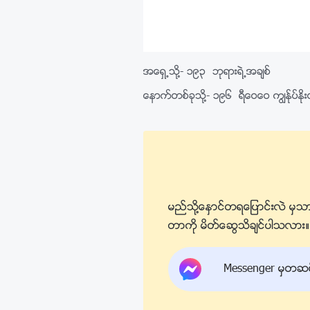
အေရွ႕သို႔-
၁၉၃ ဘုရားရဲ႕အခ်စ္
ေနာက္တစ္ခုသို႔-
၁၉၆ ရီေဝေဝ ကြၽန္ုပ္ႏို
မည္သို႔ေႏွာင္တရေျပာင္းလဲ မွသာ
တာကို မိတ္ေဆြသိခ်င္ပါသလား။ ကြ
Messenger မွတဆင့္ 