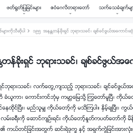
ဖတ္႐ြတ္ျပျခင္းမ်ား
ဧဝံေဂလိတရားေတာ္
သက္ေသခံခ်က္မ်
မ်ားကိုသီဆိုပါ
၁၉၅ အနႏၲတန္ခိုးရွင္ ဘုရားသခင္၊ ခ်စ္ခင္ဖြယ္အေကာင္းဆု
န္ခိုးရွင္ ဘုရားသခင္၊ ခ်စ္ခင္ဖြယ္အေက
ရွင္ဘုရားသခင္၊ လက္ေတြ႕က်သည့္ ဘုရားသခင္၊ ခ်င္ခင္ဖြယ္အေ
ံယူကာ၊ ေကာင္းကင္ဘုံမွ ကမာၻေျမသို႔ ႂကြေတာ္မူၿပီ၊ ကိုယ္ေ
ုင္ၿပီး၊ မည္သူမွ် ကိုယ္ေတာ့္ကို မသိၾကပါ။ ႏွိမ့္ခ်ၿပီး၊ ကြ
ရီးကို ေဆာင္က်ဥ္းရင္း ကိုယ္ေတာ့္ႏႈတ္ကပတ္ေတာ္ကို မိန္
ကယ္တင္ျခင္းအတြက္ ဆင္းရဲဒုကၡ ႏွင့္ အရွက္ကြဲျခင္းအားလုံးတ