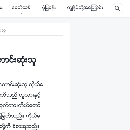
ား
ေခတ္သစ္
ပုံျပခန္း
ကြၽန္ုပ္တို႔အေၾကာင္း
ံးသူ
ာင္းဆုံးသူ
ကာင္းဆုံးသူ ကိုယ္ေ
တာ္သည္ လူသားႏွင့္
ယ္ဝွက္ကာ၊ကိုယ္ေတာ္
႔ႁမြက္သည္။ ကိုယ္ေ
ို႔ကို ခံစားရသည္။