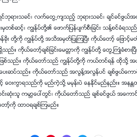
ရွင္ဘုရားသခင္၊ လက္ေတြ႕က်သည့္ ဘုရားသခင္၊ ခ်င္ခင္ဖြယ္အေ
မွတစ္ဆင့္၊ ကြၽန္ုပ္တို႔၏ ေဖာက္ျပန္ပ်က္စီးျခင္း သန္႔စင္ခံရ
ုး တို႔ကို ကြၽန္ုပ္တို႔ အသိအမွတ္ျပဳၾကၿပီး ကိုယ္ေတာ့္ ေျဖာင့္မတ္ျ
႔ သိရွိသည္။ ကိုယ္ေတာ့္ခ်စ္ျခင္းေမတၱာကို ကြၽန္ုပ္တို႔ ေတြ႕ႀကဳံခံစား
ဆုံး ျဖစ္သည္။ ကိုယ္ေတာ္သည္ ကြၽန္ုပ္တို႔ကို ကယ္တင္ရန္ ထိုသို႔
ု ေပးဆပ္သည္။ ကိုယ္ေတာ္သည္ အလြန္႔အလြန္ပင္ ခ်စ္ဖြယ္ေကာင္
င့္ ေဝးကြာရသည္ကို မည္ကဲ့သို႔ မမုန္းပဲ ေနႏိုင္မည္နည္း။ အနႏၲတ
ာင္းဆုံးသူ ကမာၻေပၚတြင္၊ ကိုယ္ေတာ္သည္ ခ်စ္ခင္ဖြယ္ အေကာင္
ယ္ေတာ့္ကို ထာဝရခ်စ္ၾကမည္။