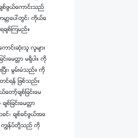
 ခ်စ္ဖြယ္ေကာင္းသည္
 ကမာၻေပၚတြင္၊ ကိုယ္ေ
ဝရခ်စ္ၾကမည္။
ကာင္းဆုံးသူ လူမ်ား
္ျခင္းေမတၱာ မရွိပါ။ ကို
ပီး၊ မြမ္းမံသည္။ ကို
ယ္တင္ရန္ ျဖစ္သည္။
ယ္ေတာ့္ခ်စ္ျခင္းေမ
 ခ်စ္ျခင္းေမတၱာ
ားသခင္၊ ခ်စ္ခင္ဖြယ္အေ
ၽန္ုပ္တို႔သည္ ကို