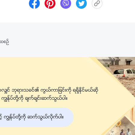
းထစဥ္
လွ်င္ ဘုရားသခင္၏ ကြယ္ကာျခင္းကို ရရွိႏိုင္မယ္ဆို
ၽန္ုပ္တို႔ကို ခ်က္ခ်င္းဆက္သြယ္ပါ။
ကြၽန္ုပ္တို႔ကို ဆက္သြယ္လိုက္ပါ။