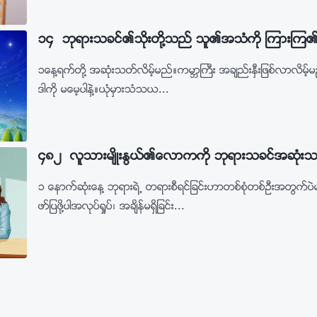
၁၄ ဘုရားသခင္၏သိုးတို႔သည္ သူ၏အသံကို ၾကားၾက
၁ေန႔ရက္တို႔ အဆုံးသတ္လိမ့္မည္။ကမာၻႀကီး အခ်ည္းႏွီးျဖစ္လာလိမ့
ဒါကို မေမ့ပါနဲ႔။ယုံမွားသံသယ...
၄၈၂ လူသားမ်ိဳးႏြယ္၏ေလာကကို ဘုရားသခင္အဆုံး
၁ ေနာက္ဆုံးေန႔ ဘုရားရဲ႕ တရားစီရင္ျခင္းဟာတစ္စုံတစ္‌ဦးအတြ
ဖာ္ျပဖို႔ပါအလုပ္ရႈပ္၊ အခ်ိန္မရွိျခင္း...