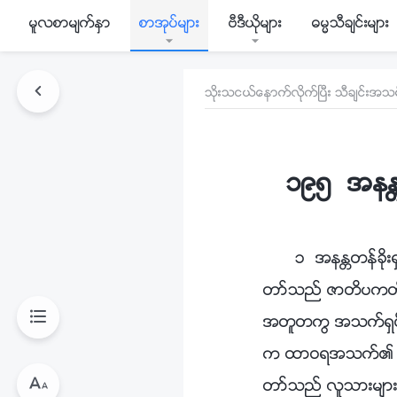
မူလစာမ်က္ႏွာ
စာအုပ္မ်ား
ဗီဒီယိုမ်ား
ဓမၼသီခ်င္းမ်ား
သိုးသငယ္ေနာက္လိုက္ၿပီး သီခ်င္းအသစ္
၁၉၅ အနႏၲတ
၁ အနႏၲတန္ခိုး
တာ္သည္ ဇာတိပကတိ ခ
အတူတကြ အသက္ရွင္ေနထိ
က ထာဝရအသက္၏ လမ္းခ
တာ္သည္ လူသားမ်ား၏ 