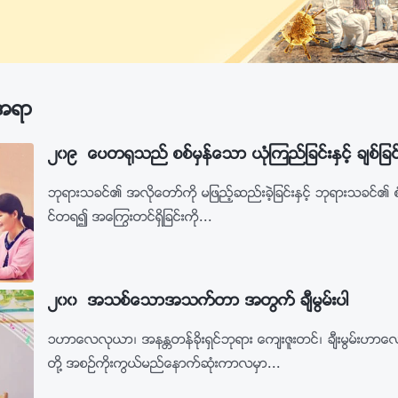
းအရာ
၂၀၉ ေပတ႐ုသည္ စစ္မွန္ေသာ ယုံၾကည္ျခင္းႏွင့္ ခ်စ္ျခင္း
ဘုရားသခင္၏ အလိုေတာ္ကို မျဖည့္ဆည္းခဲ့ျခင္းႏွင့္ ဘုရားသခင္၏ စံႏႈန္
င္တရ၍ အေႂကြးတင္ရွိျခင္းကို...
၂၀၀ အသစ္ေသာအသက္တာ အတြက္ ခ်ီမြမ္းပါ
၁ဟာေလလုယာ၊ အနႏၲတန္ခိုးရွင္ဘုရား ေက်းဇူးတင္၊ ခ်ီးမြမ္းဟာေလလ
တို႔ အစဥ္ကိုးကြယ္မည္ေနာက္ဆုံးကာလမွာ...