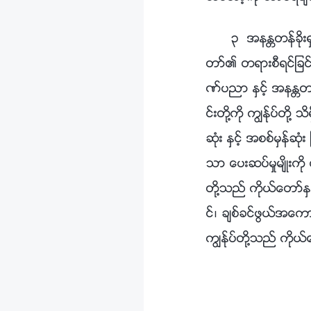
၃ အနႏၲတန္ခိုး
တာ္၏ တရားစီရင္ျခင္း
ဏ္ပညာ ႏွင့္ အနႏၲတန္ခိ
င္းတို႔ကို ကြၽန္ုပ္တို
ဆုံး ႏွင့္ အစစ္မွန္
သာ ေပးဆပ္မႈမ်ိဳးကိ
တို႔သည္ ကိုယ္ေတာ္ႏွ
င္၊ ခ်စ္ခင္ဖြယ္အေက
ကြၽန္ုပ္တို႔သည္ ကို