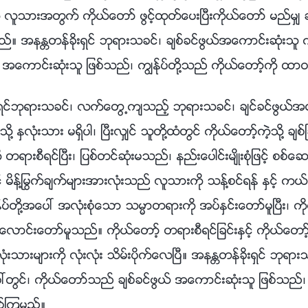
လူသားအတြက္ ကိုယ္ေတာ္ ဖြင့္ထုတ္ေပးၿပီးကိုယ္ေတာ္ မည္မွ်
င္ရသည္။ အနႏၲတန္ခိုးရွင္ ဘုရားသခင္၊ ခ်စ္ခင္ဖြယ္အေကာင္းဆုံးသူ
 အေကာင္းဆုံးသူ ျဖစ္သည္၊ ကြၽန္ုပ္တို႔သည္ ကိုယ္ေတာ့္ကို ထာ
ရွင္ဘုရားသခင္၊ လက္ေတြ႕က်သည့္ ဘုရားသခင္၊ ခ်င္ခင္ဖြယ္အေ
ု႔ ႏွလုံးသား မရွိပါ၊ ၿပီးလွ်င္ သူတို႔ထံတြင္ ကိုယ္ေတာ့္ကဲ့သို႔ ခ်စ
းစီရင္ၿပီး၊ ျပစ္တင္ဆုံးမသည္၊ နည္းေပါင္းမ်ိဳးစုံျဖင့္ စစ္ေဆးၿ
့ မိန္႔ႁမြက္ခ်က္မ်ားအားလုံးသည္ လူသားကို သန္႔စင္ရန္ ႏွင့္ က
ပ္တို႔အေပၚ အလုံးစုံေသာ သမၼာတရားကို အပ္ႏွင္းေတာ္မူၿပီး၊ ကို
းေလာင္းေတာ္မူသည္။ ကိုယ္ေတာ့္ တရားစီရင္ျခင္းႏွင့္ ကိုယ္ေတာ့္
ႏွလုံးသားမ်ားကို လုံးလုံး သိမ္းပိုက္ေလၿပီ။ အနႏၲတန္ခိုးရွင္ ဘုရ
တြင္၊ ကိုယ္ေတာ္သည္ ခ်စ္ခင္ဖြယ္ အေကာင္းဆုံးသူ ျဖစ္သည္၊ ကြ
စ္ၾကမည္။