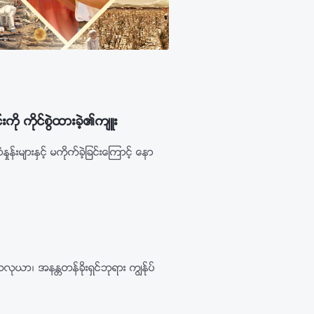
ကို ကိုင္စြဲထားခဲ့၏က်ဴး
းမ်ားႏွင့္ မကိုက္ခဲ့ျခင္းေၾကာင့္ ေနာ
ုယာ၊ အနႏၲတန္ခိုးရွင္ဘုရား ကြၽန္ုပ္