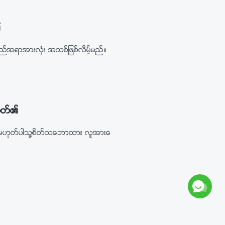
၏
္မည္အရာအားလုံး အသစ္ျဖစ္လိမ့္မည္။
သတ္၏
က္ပဲမဟုတ္ပါသူ႔စိတ္သေဘာထား လူအားေ