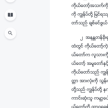
ကိုယ္ေတာ့္အသက္ကို 
ကို ကြၽန္ုပ္တို႔ ျမ
တာ္သည္ ခ်စ္ခင္ဖြယ္
၂ အနႏၲတန္ခိုး
ထံတြင္ ကိုယ္ေတာ့္ကဲ့သိ
ယ္ေတာ္က လူသားကို တရာ
ယ္ေတာ့္ အမႈေတာ္ႏွင္
ကိုယ္ေတာ္သည္ ကြၽန္ု
တၱာ အားလုံးကို သြန္
တို႔သည္ ကြၽန္ုပ္တို႔ 
ကာင္းဆုံးသူ ကမာၻေပၚ
ယ္ေတာ့္ကို ထာဝရခ်