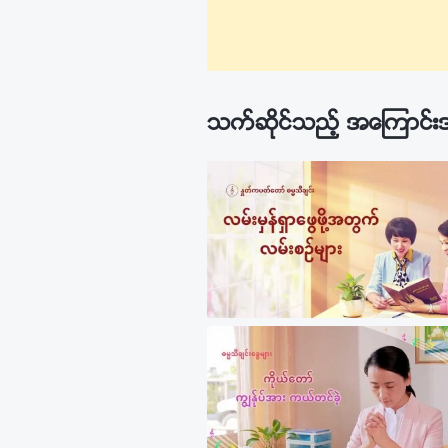
သက္ဆိုင္သည့္ အေၾကာင္