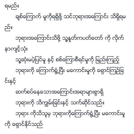
ရမည္။
ခ်စ္ေၾကာက္ မႈကိုရရွိဖို႔ သင္ဘုရားအေၾကာင္း သိရွိရမ
ည္။
ဘုရားအေၾကာင္းသိဖို႔ သူ႔ႏႈတ္ကပတ္ေတာ္ ကို လိုက္
နာက်င့္သုံး
သူ႔ဆုံးမပဲ့ျပင္မႈ ႏွင့္ စစ္ေၾကာစီရင္မႈကို ျမည္းၾကည့္
ဘုရားကို ေၾကာက္႐ြံ႕ၿပီး မေကာင္းမႈကို ေရွာင္ၾကဥ္ျခ
င္းႏွင့္
ဆက္စပ္ေနေသာအေၾကာင္းအရာမ်ားစြာရွိ
ဘုရားကို သိကြၽမ္းျခင္းႏွင့္ သက္ဆိုင္သည္။
ဘုရား ကိုသိသူမွ ဘုရားကိုေၾကာက္႐ြံ႕ၿပီး မေကာင္းမႈ
ကို ေရွာင္ႏိုင္သည္