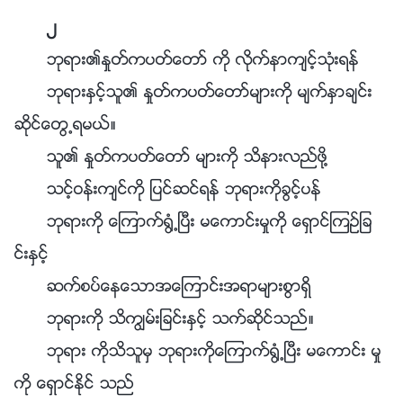
၂
ဘုရား၏ႏႈတ္ကပတ္ေတာ္ ကို လိုက္နာက်င့္သုံးရန္
ဘုရားႏွင့္သူ၏ ႏႈတ္ကပတ္ေတာ္မ်ားကို မ်က္ႏွာခ်င္း
ဆိုင္ေတြ႕ရမယ္။
သူ၏ ႏႈတ္ကပတ္ေတာ္ မ်ားကို သိနားလည္ဖို႔
သင့္ဝန္းက်င္ကို ျပင္ဆင္ရန္ ဘုရားကိုခြင့္ပန္
ဘုရားကို ေၾကာက္႐ြံ႕ၿပီး မေကာင္းမႈကို ေရွာင္ၾကဥ္ျခ
င္းႏွင့္
ဆက္စပ္ေနေသာအေၾကာင္းအရာမ်ားစြာရွိ
ဘုရားကို သိကြၽမ္းျခင္းႏွင့္ သက္ဆိုင္သည္။
ဘုရား ကိုသိသူမွ ဘုရားကိုေၾကာက္႐ြံ႕ၿပီး မေကာင္း မႈ
ကို ေရွာင္ႏိုင္ သည္