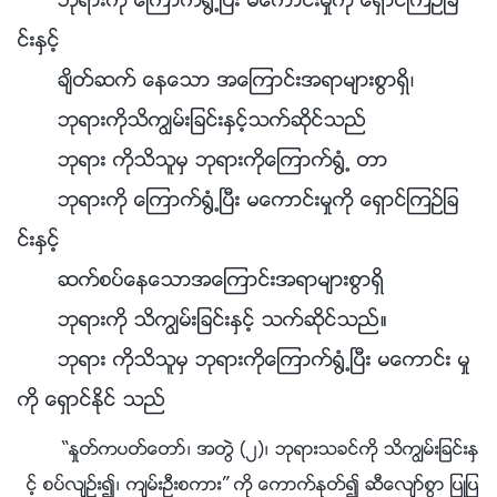
ဘုရားကို ေၾကာက္႐ြံ႕ၿပီး မေကာင္းမႈကို ေရွာင္ၾကဥ္ျခ
င္းႏွင့္
ခ်ိတ္ဆက္ ေနေသာ အေၾကာင္းအရာမ်ားစြာရွိ၊
ဘုရားကိုသိကြၽမ္းျခင္းႏွင့္သက္ဆိုင္သည္
ဘုရား ကိုသိသူမွ ဘုရားကိုေၾကာက္႐ြံ႕ တာ
ဘုရားကို ေၾကာက္႐ြံ႕ၿပီး မေကာင္းမႈကို ေရွာင္ၾကဥ္ျခ
င္းႏွင့္
ဆက္စပ္ေနေသာအေၾကာင္းအရာမ်ားစြာရွိ
ဘုရားကို သိကြၽမ္းျခင္းႏွင့္ သက္ဆိုင္သည္။
ဘုရား ကိုသိသူမွ ဘုရားကိုေၾကာက္႐ြံ႕ၿပီး မေကာင္း မႈ
ကို ေရွာင္ႏိုင္ သည္
“ႏႈတ္ကပတ္ေတာ္၊ အတြဲ (၂)၊ ဘုရားသခင္ကို သိကြၽမ္းျခင္းႏွ
င့္ စပ္လ်ဥ္း၍၊ က်မ္းဦးစကား” ကို ေကာက္ႏုတ္၍ ဆီေလ်ာ္စြာ ျပဳျပ