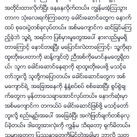
အတိုင္းထားလိုက္ၿပီး ေနေနလိုက္တယ္။ ကြၽန္မအံ့ၾသသြား
တာက သုံးေလးရက္ၾကာေတာ့ ေခါင္းေဆာင္ေတြက ေနာက္
ထပ္ စုေဝးပြဲတစ္ခုလုပ္တယ္။ အစ္မေက်ာင္က ဆင္ျခင္မၾက
ည့္ခဲ့ဘဲ သူ႔ရဲ႕ အရင္က ျပစ္မွားမႈေတြအေပၚ နားလည္မႈမရွိ
တာေၾကာင့္ ေနာင္တရၿပီး မေျပာင္းလဲတာေၾကာင့္၊ သူ႔ကိုရာ
ထူးတိုးေပးတာကို ဆန္႔က်င္တဲ့ ညီအစ္ကိုေမာင္ႏွမေတြရွိတ
ယ္၊ သူက ေခါင္းေဆာင္ေနရာကို ရာထူးတိုးေပးဖို႔ မသင့္ေ
တာ္ဘူးလို႔ သူတို႔ကေျပာတယ္။ ေခါင္းေဆာင္ေတြက အစ္
မေက်ာင္ရဲ႕ အေျခအေနကို ႏွံ႔ႏွံ႔စပ္စပ္ စစ္ေဆးၿပီး စြပ္စြဲခ်
က္ေတြက မွန္တာေသခ်ာေအာင္လုပ္တယ္။ ေနာက္ဆုံးမွာ
အစ္မေက်ာင္က တကယ္ပဲ ေခါင္းေဆာင္ျဖစ္ဖို႔ မသင့္ေတာ္
ဘူးလို႔ စည္းမ်ဥ္းအေပၚ အေျခခံၿပီး အကဲျဖတ္ခ်က္တစ္ခုလု
ပ္ခဲ့တယ္။ ဒါေတြအားလုံးကို ကြၽန္မ သိရေတာ့ ရွက္မိတယ္။
သူမ်ားေတြက ျပႆနာေတြကိုျမင္တဲ့အခါမွာ ဘာလို႔ သတ