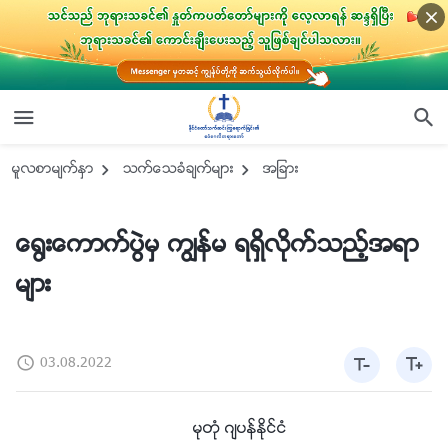
မူလစာမ်က္ႏွာ
သက္ေသခံခ်က္မ်ား
အျခား
ေ႐ြးေကာက္ပြဲမွ ကြၽန္မ ရရွိလိုက္သည့္အရာ
မ်ား
03.08.2022
မုတုံ ဂ်ပန္ႏိုင္ငံ