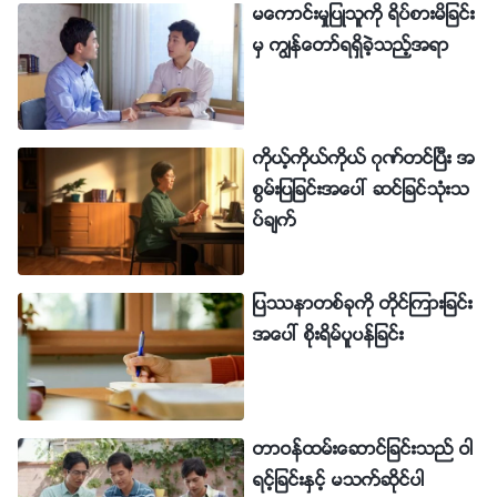
မေကာင္းမႈျပဳသူကို ရိပ္စားမိျခင္း
သည္မွာ လူအမ်ားစု၏ ဝိညာဥ္ေရးအသက္တာက ရွိေ
မွ ကြၽန္ေတာ္ရရွိခဲ့သည့္အရာ
နေသာ ပုံသဏၭာန္ျဖစ္သည္။ ဤအေၾကာင္းရင္းေၾကာင့္ သ
မၼာတရားသို႔ ဝင္ေရာက္ျခင္းႏွင့္ ပတ္သက္ေသာအခါ လူအ
မ်ားစုသည္ ေႏွးေကြးၿပီး အေပၚယံဆန္သည္။ ၎တို႔၏ ဝိ
ကိုယ့္ကိုယ္ကိုယ္ ဂုဏ္တင္ၿပီး အ
ညာဥ္ေရးရာအသက္တာသည္ အလြန္အမင္း ၿငီးေငြ႕ဖြယ္ေ
စြမ္းျပျခင္းအေပၚ ဆင္ျခင္သုံးသ
ကာင္းသည္။ ၎တို႔သည္ စည္းမ်ဥ္းမ်ားေနာက္ကိုသာလိုက္
ပ္ခ်က္
သည္။ အမႈအရာမ်ားကို ၎တို႔လုပ္ေဆာင္သည့္ နည္းလမ္း
မ်ားတြင္ စည္းမ်ဥ္းမရွိေပ။ လူအမ်ားစု၏အေျခအေနတြင္
၎တို႔၏ ဝိညာဥ္ေရးအသက္တာသည္ အႏွစ္မရွိဘဲ လက္ေ
ျပႆနာတစ္ခုကို တိုင္ၾကားျခင္း
အေပၚ စိုးရိမ္ပူပန္ျခင္း
တြ႕အသက္တာျဖင့္ အံဝင္ခြင္က်မျဖစ္ဟု ငါတို႔ ဆိုႏိုင္သည္။
ဤအေၾကာင္းရင္းေၾကာင့္ ဆိုးယုတ္ေသာလူမ်ားႏွင့္ အႏၲိခရ
စ္မ်ား၏ ေျပာင္ေျပာင္တင္းတင္း ျပဳမူေဆာင္႐ြက္မႈမ်ားႏွင့္
ယွဥ္လွ်င္ပင္ ၎တို႔သည္ အဓိပၸာယ္သတ္မွတ္ခ်က္မ်ားရွိဖို႔မ
တာဝန္ထမ္းေဆာင္ျခင္းသည္ ဝါ
ဆိုထားႏွင့္၊ အယူအဆမ်ား လုံးဝမရွိသကဲ့သို႔ သိလည္း မ
ရင့္ျခင္းႏွင့္ မသက္ဆိုင္ပါ