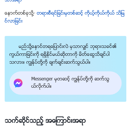
သာအရာ
ဒသနာတစ္ပုဒ္နားေထာင္ျခင္း၊ သို႔မဟုတ္ ဘုရားႏႈတ္ကပ
ေနာက္တစ္ခုသို႔-
တရားစီရင္ျခင္းမွတစ္ဆင့္ ကိုယ့္ကိုယ္ကိုယ္ သိျမ
တ္ေတာ္ ဖတ္ျခင္းၿပီးဆုံးေသာအခါ ၎တို႔သည္ စာ႐ြက္ေပၚ
င္လာျခင္း
တြင္ ေရးခ်မွတ္သားၿပီး ၎တို႔စိတ္ႏွလုံးတြင္ သိမ္းဆည္း
ထားကာ ယင္းတို႔ကို အယူဝါဒမ်ား၊ သို႔မဟုတ္ စည္းကမ္း
မ်ားအျဖစ္ မွတ္ယူသည္။ ၎တို႔သည္ ဤအရာတို႔ကို အျဖစ္
မည္သို႔ေႏွာင္တရေျပာင္းလဲ မွသာလွ်င္ ဘုရားသခင္၏
သာ ေလ့လာၾကည့္ရႈၿပီးေနာက္တြင္ ထားခဲ့လိုက္ေတာ့သည္။
ကြယ္ကာျခင္းကို ရရွိႏိုင္မယ္ဆိုတာကို မိတ္ေဆြသိခ်င္ပါ
၎တို႔အနီးတြင္ ျဖစ္ပ်က္သည့္အရာမ်ားတြင္ သမၼာတရားႏွ
သလား။ ကြၽန္ုပ္တို႔ကို ခ်က္ခ်င္းဆက္သြယ္ပါ။
င့္ မည္သို႔ဆက္ႏႊယ္မႈရွိသည္၊ သို႔မဟုတ္ ၎တို႔အနီးတြင္ရွိေ
Messenger မွတဆင့္ ကြၽန္ုပ္တို႔ကို ဆက္သြ
သာလူတို႔တြင္ ၎တို႔ျမင္သည့္ အမ်ိဳးမ်ိဳးေသာ အျပဳအမူ
ယ္လိုက္ပါ။
မ်ားႏွင့္ သ႐ုပ္သကန္မ်ားသည္ သမၼာတရားႏွင့္ မည္သည့္ဆ
က္စပ္မႈ ရွိသည္ဆိုသည္ႏွင့္ပတ္သက္ၿပီး၊ ဤအရာကို
၎တို႔၏ စိတ္ႏွလုံးထဲတြင္ လုံးဝ ဆင္ျခင္ေတြးေတာျခင္း၊
သို႔မဟုတ္ နားလည္သေဘာေပါက္ရန္ႀကိဳးစားျခင္းမရွိသကဲ့
သက္ဆိုင္သည့္ အေၾကာင္းအရာ
သို႔ ဆုေတာင္းျခင္း၊ သို႔မဟုတ္ ရွာေဖြျခင္းလည္းမရွိေပ။ ဤ