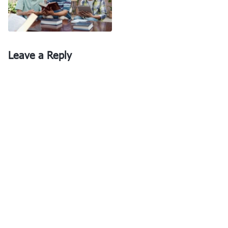
သိေပ၊ သို႔မဟုတ္ ခြဲျခားသိျမင္ျခင္း တစ္ခုတေလပင္မရွိေ
ပ။
”
(အႏၲိခရစ္တို႔ကို ေဖာ္ထုတ္ျခင္း၌ “၎တို႔သည္ မိမိတို႔ကိုယ္တို
င္ ထင္ရွားေက်ာ္ၾကားမႈ ရေစဖို႔ႏွင့္ ၎တို႔ကိုယ္တိုင္၏ အက်ိဳးစီးပြား
Leave a Reply
မ်ားႏွင့္ ရည္မွန္းခ်က္မ်ားကို ျပည့္ဝေစဖို႔သာ ၎တို႔၏တာဝန္ကို ထ
မ္းေဆာင္ျခင္းျဖစ္သည္။ ၎တို႔သည္ ဘုရားသခင့္အိမ္ေတာ္၏အ
က်ိဳးစီးပြားမ်ားကို မည္သည့္အခါမွ် အေရးမထားသကဲ့သို႔၊ ပုဂၢိဳလ္ေရး
ရာ ထင္ေပၚေက်ာ္ၾကားမႈအတြက္ အျပန္အလွန္အားျဖင့္ ထိုအက်ိဳးစီး
ဘုရားႏႈတ္ကပတ္ေ
ပြားမ်ားကိုပင္ ပစ္ပယ္သည္ (အပိုင္း ၅)”)
တာ္ကို ဖတ္ရင္းနဲ႔ ကြၽန္မကိုယ္တိုင္ရဲ႕
ယုံၾကည္ျခင္း
ကို က်င့္
သုံးမႈကို ေဖာ္ျပေနသလို ခံစားရတယ္။ ဘုရားႏႈတ္ကပတ္ေ
တာ္က ေဖာ္ထုတ္တဲ့ပုံစံအတိုင္းပဲ ကြၽန္မ ျပဳမူခဲ့တယ္။ “
ဂႏၲဝ
င္စာေပမ်ားတြင္သာ မိမိတို႔ကိုယ္ကို ႏွစ္ျမဳပ္ထားၿပီး
၎တို႔၏ အနီးဆုံးပတ္ဝန္းက်င္၏ ျပင္ပ၌ ျဖစ္ပ်က္သည့္အ
ရာမ်ားကို လ်စ္လ်ဴရႈျခင္း။
” ဒါက ကြၽန္မတာဝန္ေတြကို ထ