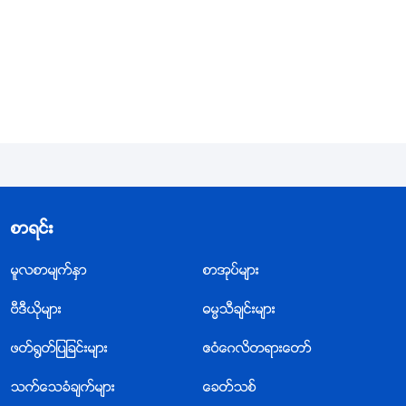
မ္းေဆာင္ၿပီး ကြၽန္မရဲ႕ အလုပ္အစိတ္အပိုင္းကို အာ႐ုံစိုက္ဖို႔
လုံေလာက္တယ္လို႔ ယုံၾကည္ခဲ့တယ္။ အဲဒီျပင္ပက ဘယ္
အရာမဆို ကြၽန္မနဲ႔ ဘာမွမဆိုင္ဘူးေပါ့။ ကြၽန္မစိတ္ထဲမွာ
ကြၽန္မထင္တာက ဘုရားကို ယုံၾကည္ျခင္းဆိုတာ ဘုရားကို
ဆုေတာင္းတာ၊ ဘုရားႏႈတ္ကပတ္ေတာ္ေတြဖတ္တာ၊ တာဝ
န္ေတြ ထမ္းေဆာင္တာ၊ အမွားအႀကီးႀကီးေတြတစ္ခုမွ မလုပ္
တာပဲ ေပါ့။ ဒါေတြကို လုပ္ရင္ ဘုရားရဲ႕ ခ်ီးက်ဴးျခင္းကို ခံရႏို
င္တယ္ ေပါ့။ ဘုရားႏႈတ္ကပတ္ေတာ္ကို ဖတ္ၿပီးမွပဲ ဒီအယူ
စာရင္း
အဆက ဘယ္ေလာက္အဓိပၸာယ္မရွိသလဲဆိုတာ သေဘာေ
မူလစာမ်က္ႏွာ
စာအုပ္မ်ား
ပါက္တယ္။ ဘုရားအမႈေတာ္က အရမ္းကို လက္ေတြ႕က်ၿပီး
ဗီဒီယိုမ်ား
ဓမၼသီခ်င္းမ်ား
နည္းနည္းေလးမွ မေရရာတာမျဖစ္ဘူး။ ဘယ္အခ်က္ကမွ
လက္ေတြ႕အရွိတရားနဲ႔ မဆက္စပ္တာမရွိဘူး။ တစ္ခ်ိန္တ
ဖတ္႐ြတ္ျပျခင္းမ်ား
ဧဝံေဂလိတရားေတာ္
ည္းမွာပဲ သူက ကြၽန္မတို႔ကို သမၼာတရားေတြနဲ႔ ပံ့ပိုးေပးတ
သက္ေသခံခ်က္မ်ား
ေခတ္သစ္
ယ္။ သူ႔ရဲ႕ ႏႈတ္ကပတ္ေတာ္ေတြကို ေတြ႕ႀကဳံၿပီး သူ႔ႏႈတ္ကပ