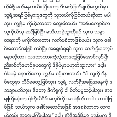
က္ခံဖို႔ ခက္ေနတယ္။ ၿပီးေတာ့ ဒီအကဲျဖတ္ခ်က္ေတြထဲမွာ
သူ႔ရဲ႕အရင္ျပစ္မွားမႈေတြကို သူဘယ္လိုျမင္တယ္ဆိုတာ မပါ
ဘူး။ ကြၽန္မ ကိုယ့္ဘာသာ ေတြးမိတယ္။ “အစ္မေက်ာင္က
သူ႔ကိုယ္သူ ဆင္ျခင္ၿပီး မသိလာခဲ့ဘူးဆိုရင္ သူက သမၼာ
တရားကို မလိုက္စားတာ၊ လက္မခံတာျဖစ္မယ္။ သူက ေခါ
င္းေဆာင္အျဖစ္ ထပ္ၿပီး အေ႐ြးခံရရင္ သူက ဆက္ၿပီးေတာ့ပဲ
မနာလိုတာ၊ သေဘာထားကြဲလြဲတာေတြျဖစ္ေအာင္လုပ္ၿပီး
ညီအစ္ကိုေမာင္ႏွမေတြကို ဖိႏွိပ္မွာမဟုတ္ဘူးလား” ေပါ့။
ဒါေပမဲ့ ေနာက္ေတာ့ ကြၽန္မ စဥ္းစားတယ္။ “ငါ သူ႔ကို ဒီႏွ
စ္ေတြမွာ သိပ္မေတြ႕ျဖစ္ဘူး။ သူ႔ရဲ႕ လက္ရွိအေျခအေနကို ေ
သခ်ာမသိဘူး။ ဒီေတာ့ ဒီကိစၥကို ငါ စိတ္မပူသင့္ပါဘူး။ အေ
ရးႀကီးဆုံးက ငါ့ကိုယ္ပိုင္အလုပ္ကို အာ႐ုံစိုက္တာပဲ။ ဘာပဲျဖ
စ္ျဖစ္ ဘယ္သူက ေခါင္းေဆာင္အျဖစ္ အေစခံတာက တက
ယ္တမ္း အေရးမႀကီးပါဘူး” ေပါ့။ အဲဒီအခ်ိန္မွာ ကြၽန္မက ဒီ