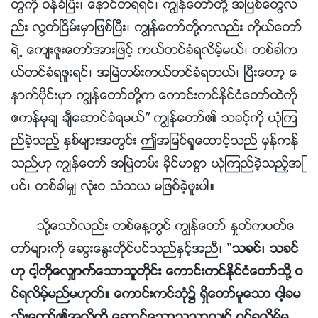
တြကို ဝန္ခံၿပီး၊ ေနာင္တရရင္၊ ကြၽန္ေတာ္တို႔ အျပစ္ေတြလ
ည္း လြတ္ၿငိမ္းမွာျဖစ္ၿပီး၊ ကြၽန္ေတာ္တို႔ကလည္း ကိုယ္ေတာ္
ရဲ႕ ေက်းဇူးေတာ္အားျဖင့္ ကယ္တင္ခံရလိမ့္မယ္၊ တစ္ခါက
ယ္တင္ခံရဖူးရင္၊ အၿမဲတမ္းကယ္တင္ခံရတယ္၊ ၿပီးေတာ့ ေ
နာက္ပိုင္းမွာ ကြၽန္ေတာ္တို႔က ေကာင္းကင္ႏိုင္ငံေတာ္ထဲကို
ဧကန္မုခ် ခ်ီေဆာင္ခံရမယ္” ကြၽန္ေတာ္၏ သခင့္ကို ယုံၾက
ည္ခဲ့သည့္ ႏွစ္မ်ားအတြင္း ဤအျမင္ရႈေထာင့္သည္ မွန္ကန္
သည္ဟု ကြၽန္ေတာ္ အၿမဲတမ္း ခိုင္မာစြာ ယုံၾကည္ခဲ့သည့္အျ
ပင္၊ တစ္ခါမွ် လုံးဝ သံသယ မျဖစ္ခဲ့ဖူးပါ။
သို႔ေသာ္လည္း တစ္ေန႔တြင္ ကြၽန္ေတာ္ ႏႈတ္ကပတ္ေ
တာ္မ်ားကို ေဆြးေႏြးတိုင္ပင္သည္ႏွင့္အညီ၊ “
သခင္၊ သခင္
ဟု ငါ့ကိုေလွ်ာက္ေသာသူတိုင္း ေကာင္းကင္ႏိုင္ငံေတာ္သို႔ ဝ
င္ရလိမ့္မည္မဟုတ္။ ေကာင္းကင္ဘုံ၌ ရွိေတာ္မူေသာ ငါ့ခမ
ည္းေတာ္၏အလိုကို ေဆာင္ေသာသူသာလွ်င္ ဝင္ရလိမ့္မ