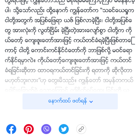
တြးရင္းျဖင့္ ကြၽန္ေတာ္သည္ မစိုးရိမ္မေၾကာင့္ၾကပဲ မေနႏိုင္ခဲ့
ပါ၊ သို႔ေသာ္လည္း ထို႔ေနာက္ ကြၽန္ေတာ္က “သခင္ေယရႈက
ငါတို႔အတြက္ အျပစ္ေျဖရာ ယဇ္ ျဖစ္လာခဲ့ၿပီး၊ ငါတို႔အျပစ္ေ
တြ အားလုံးကို လြတ္ၿငိမ္း ခဲ့ၿပီးတဲ့အားေလ်ာ္စြာ ငါတို႔က ကို
ယ္ေတာ့္ ေက်းဇူးေတာ္အားျဖင့္ ကယ္တင္ခံရခဲ့ၿပီးျဖစ္တာေၾ
ကာင့္ ငါတို႔ ေကာင္းကင္ႏိုင္ငံေတာ္ကို ဘာျဖစ္လို႔ မဝင္ေရာ
က္ႏိုင္ရမွာလဲ။ ကိုယ္ေတာ့္ေက်းဇူးေတာ္အားျဖင့္ ကယ္တင္
ခံရျခင္းဆိုတာ ထာဝရကယ္တင္ျခင္းကို ရတာကို ဆိုလိုတာ
မဟုတ္ဘူးလား”ဟု ေတြးမိသည္။ ကြၽန္ေတာ္ အမွန္တကယ္
ေခါင္းေျခာက္ခဲ့ ေသာေၾကာင့္ ဤစိတ္ရႈပ္ေထြး ျခင္းကို ယူ
ကာ၊ သခင့္ကို မၾကာခဏ ရွာေဖြၿပီး ဆုေတာင္းခဲ့ကာ၊ ဝိ
ေနာက္ထပ္ ဖတ္ရန္
ညာဥ္ေရးရာ စာအုပ္မ်ားစြာကိုလည္း အႀကံဉာဏ္ ရွာေဖြခဲ့ေ
သာ္လည္း၊ အေျဖကို ရွာမေတြ႕ႏိုင္ခဲ့ပါ။
ေနာက္ပိုင္းတြင္ လုပ္ေဖာ္ေဆာင္ဖက္ အစည္းအေဝး၌