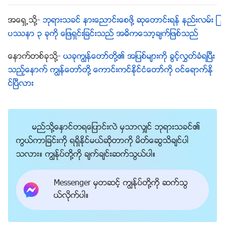
ကြၽန္ေတာ္ မဆုံေတြ႕ျဖစ္သည္မွာ ႏွစ္ေပါင္းမ်ားစြာ ၾကာခဲ့သ
အေရွ႕သို႔-
ဘုရားသခင္ နားေညာင္းေစဖို႔ ဆုေတာင္းရန္ နည္းလမ္း ျ
ည့္ အစ္ကိုဂြၽန္းႏွင့္ ဆုံခဲ့ရသည္။ သူက သင္းအုပ္ဆရာ တ
ပႆနာ ၃ ခုကို ေျဖရွင္းျခင္းသည္ အဓိကေသာ့ခ်က္ျဖစ္သည္
စ္ေယာက္ျဖစ္ၿပီး၊ သမၼာက်မ္းစာကိုလည္း အလြန္စစ္မွန္သ
ေနာက္တစ္ခုသို႔-
ယခုကြၽန္ေတာ္တို႔၏ အျပစ္မ်ားကို ခြင့္လႊတ္ခံရၿပီး
ည့္ နားလည္သေဘာေပါက္ျခင္းတစ္ခု ရွိေလသည္။ အစည္း
သည့္ေနာက္ ကြၽန္ေတာ္တို႔ ေကာင္းကင္ႏိုင္ငံေတာ္ကို ဝင္ေရာက္ႏို
အေဝး တိုင္းတြင္ သူက အသစ္ေသာ သိနားလည္မႈ အ
င္ၿပီလား
ခ်ိဳ႕ကို မိတ္သဟာယျပဳႏိုင္ၿပီး၊ ကြၽန္ေတာ္လည္း ၎အားျဖ
င့္ အက်ိဳးႀကီးမားစြာ ခံစားရသည္။ ဤတစ္ႀကိမ္ ကြၽန္ေတာ္
သူ႔ကို ေတြ႕သည့္အခ်ိန္တြင္၊ သူ႔အား ေပ်ာ္႐ႊင္စြာ ႏႈတ္ခြန္း
မည္သို႔ေႏွာင္တရေျပာင္းလဲ မွသာလွ်င္ ဘုရားသခင္၏
ဆက္သကာ၊ ကြၽန္ေတာ္တို႔ စကားစျမည္ ေျပာသည္ႏွင့္
ကြယ္ကာျခင္းကို ရရွိႏိုင္မယ္ဆိုတာကို မိတ္ေဆြသိခ်င္ပါ
သလား။ ကြၽန္ုပ္တို႔ကို ခ်က္ခ်င္းဆက္သြယ္ပါ။
အညီ ကြၽန္ေတာ့္ကို အခ်ိန္အေတာ္ၾကာ စိတ္အေႏွာင့္အယွ
က္ျဖစ္ေစခဲ့သည့္ ျပႆနာကို ေျပာျပခဲ့သည္။ အစ္ကိုဂြၽန္းက
Messenger မွတဆင့္ ကြၽန္ုပ္တို႔ကို ဆက္သြ
ၿပဳံးရင္းျဖင့္ "အစ္ကိုရန္း၊ အစ္ကိုေျပာျပတဲ့ ဒီျပႆနာက ကြၽ
ယ္လိုက္ပါ။
န္ေတာ္တို႔ ေကာင္းကင္ ႏိုင္ငံေတာ္ကို ဝင္ေရာက္ႏိုင္မယ္၊ မ
ဝင္ေရာက္ႏိုင္ဘူး ဆိုတဲ့ အေရးႀကီးတဲ့ ျပႆနာနဲ႔ ဆက္ႏြ