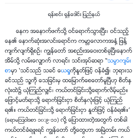
ရန္းစင္း ရွန္ေဒါင္း ျပည္နယ္
ေနက အေနာက္ဖက္သို႔ ဝင္ေရာက္သြားၿပီး၊ ဝင္သည့္
ေန၏ ေနာက္ဆုံးအလင္းေရာင္က ကမာၻေလာကအႏွံ႔ ျဖန႔္
က်က္လ်က္ရွိစဥ္၊ ကြၽန္ေတာ္ အစည္းအေဝးတစ္ခုၿပီးေနာက္
အိမ္သို႔ လမ္းေလွ်ာက္ လာရင္း သင္းအုပ္ဆရာ “
သမၼာက်မ္း
စာ
မွာ ‘သင္သည္ သခင္
ေယရႈ
ကိုႏႈတ္ျဖင့္ ဝန္ခံ၍၊ ဘုရားသ
ခင္သည္ သူ႔ကို ေသျခင္းမွ ထေျမာက္ေစေတာ္မူၿပီဟု စိတ္ႏွ
လုံးထဲ၌ ယုံၾကည္လွ်င္၊ ကယ္တင္ျခင္းသို႔ေရာက္လိမ့္မည္။
ေျဖာင့္မတ္ရာသို႔ ေရာက္ျခင္းငွာ စိတ္ႏွလုံးျဖင့္ ယုံၾကည္
ရ၏။ ကယ္တင္ျခင္းသို႔ ေရာက္ျခင္းငွာ ႏႈတ္ျဖင့္ ဝန္ခံရ၏။’
လို႔ ေျပာထားတဲ့အတြက္ တစ္ခါ
(ေရာမၾသဝါဒစာ ၁၀:၉-၁၁)
ကယ္တင္ခံရဖူးရင္ ကြၽန္ေတာ္ တို႔ေတြဟာ အၿမဲတမ္း ကယ္