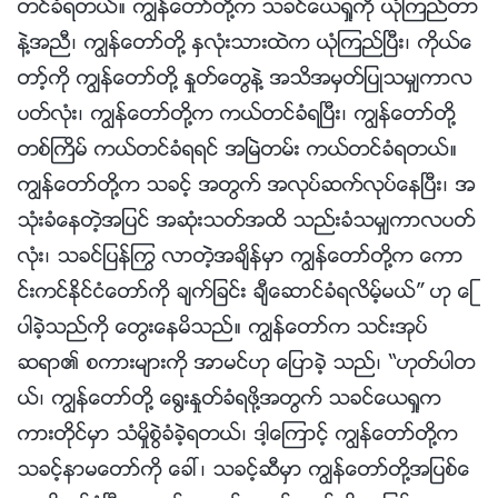
တင္ခံရတယ္။ ကြၽန္ေတာ္တို႔က သခင္ေယရႈကို ယုံၾကည္တာ
နဲ႔အညီ၊ ကြၽန္ေတာ္တို႔ ႏွလုံးသားထဲက ယုံၾကည္ၿပီး၊ ကိုယ္ေ
တာ့္ကို ကြၽန္ေတာ္တို႔ ႏႈတ္ေတြနဲ႔ အသိအမွတ္ျပဳသမွ်ကာလ
ပတ္လုံး၊ ကြၽန္ေတာ္တို႔က ကယ္တင္ခံရၿပီး၊ ကြၽန္ေတာ္တို႔
တစ္ႀကိမ္ ကယ္တင္ခံရရင္ အၿမဲတမ္း ကယ္တင္ခံရတယ္။
ကြၽန္ေတာ္တို႔က သခင့္ အတြက္ အလုပ္ဆက္လုပ္ေနၿပီး၊ အ
သုံးခံေနတဲ့အျပင္ အဆုံးသတ္အထိ သည္းခံသမွ်ကာလပတ္
လုံး၊ သခင္ျပန္ႂကြ လာတဲ့အခ်ိန္မွာ ကြၽန္ေတာ္တို႔က ေကာ
င္းကင္ႏိုင္ငံေတာ္ကို ခ်က္ျခင္း ခ်ီေဆာင္ခံရလိမ့္မယ္” ဟု ေျ
ပာခဲ့သည္ကို ေတြးေနမိသည္။ ကြၽန္ေတာ္က သင္းအုပ္
ဆရာ၏ စကားမ်ားကို အာမင္ဟု ေျပာခဲ့ သည္၊ “ဟုတ္ပါတ
ယ္၊ ကြၽန္ေတာ္တို႔ ေ႐ြးႏႈတ္ခံရဖို႔အတြက္ သခင္ေယရႈက
ကားတိုင္မွာ သံမႈိစြဲခံခဲ့ရတယ္၊ ဒါ့ေၾကာင့္ ကြၽန္ေတာ္တို႔က
သခင့္နာမေတာ္ကို ေခၚ၊ သခင့္ဆီမွာ ကြၽန္ေတာ္တို႔အျပစ္ေ