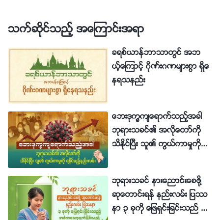
ယ္ေနတယ္။ ကြၽန္ေတာ္လည္း အရင္က ဒါေၾကာင့္ပဲ စိတ္
အေႏွာင့္အယွက္ ျဖစ္ခဲ့ရတယ္၊ ဒါေပမဲ့ သခင့္လမ္းျပမႈေက်း
သက္ဆိုင္သည့္ အေၾကာင္းအရာ
ဇူးနဲ႔ အခ်ိန္တစ္ခု တန္သည္ ရွာေဖြျခင္း တို႔ေၾကာင့္ အခု စစ္
ခရစ္ယာန္ဘာသာတြင္ အဘ
မွန္တဲ့ ကယ္တင္ျခင္းဆိုတာ ဘာလဲ ဆိုတဲ့အေၾကာင္း ႐ိုးရွင္း
ယ့္ေၾကာင့္ ဂိုဏ္းဂဏမ်ားစြာ ရွိေ
တဲ့ နားလည္သေဘာေပါက္မႈတစ္ခ်ိဳ႕ ရွိလာၿပီ"ဟု ေျပာခဲ့သ
နရသနည္း
ည္။ ကြၽန္ေတာ္က ကမန္းကတန္းျဖင့္ သူ႔အား "ဒါဆို ကြၽန္ေ
တာ့္ကို ျမန္ျမန္ေျပာျပေလဗ်ာ"ဟု ေျပာလိုက္သည္။ သူက ရ
ေဘးဒုကၡက်ေရာက္သည့္အခါ
ယ္ၿပီး "ကြၽန္ေတာ္တို႔အားလုံး သိထားတဲ့အတိုင္းပဲ ေယာလ
ဘုရားသခင္၏ အလိုေတာ္ကို
အနာဂတၱိက်မ္း အခန္းႀကီး ၂ အငယ္ ၃၂ မွာ သမၼာက်မ္းစာ
သိႏိုင္ၿပီး သူ၏ ကြယ္ကာမႈကို
က'
ေယေဟာဝါ၏ အမည္နာမကို ပန္ၾကားေသာသူ မည္သူမ
ရႏိုင္မည့္နည္းလမ္း
ဆို ကယ္ႏုတ္ခံရလိမ္မည္။
' လို႔ေျပာထားတယ္။ အဲဒီ အေစာ
ဘုရားသခင္ နားေညာင္းေစဖို႔
ပိုင္းကာလေတြမွာ ေယေဟာဝါဘုရားသခင္က သူ႔ပညတ္ေ
ဆုေတာင္းရန္ နည္းလမ္း ျပႆ
တာ္ေတြကို ေၾကညာၿပီး၊ အဲဒါေတြကို လိုက္နာဖို႔ ဣသေရလ
နာ ၃ ခုကို ေျဖရွင္းျခင္းသည္ အ
လူမ်ိဳးေတြကို ၫႊန္ၾကားခဲ့တယ္။ လူေတြက ပညတ္ေတာ္ေ