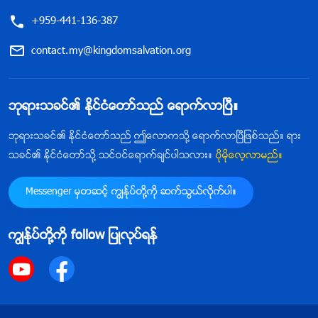
+959-441-136-387
contact.my@kingdomsalvation.org
ဘုရားသခင္၏ ႏိုင္ငံေတာ္သည္ ေရာက္လာၿပီ။
ဘုရားသခင္၏ ႏိုင္ငံေတာ္သည္ ဤေလာကသို႔ ေရာက္လာၿပီျဖစ္သည္။ ရား
သခင္၏ ႏိုင္ငံေတာ္သို႔ သင္ဝင္ေရာက္ခ်င္ပါသလား။
ပိုမိုေလ့လာမည္။
Messenger မွတဆင့္ ကြၽန္ုပ္တို႔ကို ဆက္သြယ္လိုက္ပါ။
ကြၽန္ုပ္တို႔ကို follow ျပဳလုပ္ရန္