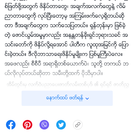
စ္ျဖတ္ဖို႔အတြက္ ဖိႏွိပ္တာေတြ၊ အခ်က္အလက္ေတြနဲ႔ လိမ္
ညာတာေတြကို လုပ္ၿပီးေတာ့မွ အၾကမ္းဖက္ေလ့ရွိတယ္ဆို
တာ ဒီအခ်က္ေတြက သက္ေသျပတယ္။ ရွန္တုန္းမွာ ျဖစ္ခဲ့
တဲ့ ေဇာင္ယြမ္အမႈမွာလည္း အနႏၲတန္ခိုးရွင္ဘုရားသခင္ အ
သင္းေတာ္ကို ဖိႏွိပ္လို႔ရေအာင္ ပါတီက လူထုအျမင္ကို ေျပာ
င္းခဲ့တယ္။ ဒီလိုဘာသာေရးဖိႏွိပ္မႈမ်ိဳးက ျပစ္မႈႀကီးပဲေလ။
အေဖလည္း စီစီပီ အရာရွိတစ္ေယာက္ပဲ၊ သူတို႔ တကယ္ ဘ
ယ္လိုလုပ္တယ္ဆိုတာ သမီးတို႔ထက္ ပိုသိမွာပါ။
အိမ္တြင္းမွ လက္ဝဲပညာေပးဇာတ္လမ္းတစ္ပုဒ္ ၏ ႐ုပ္ရွင္ ဇာတ္ၫႊ
န္း မွ
ေနာက္ထပ္ ဖတ္ရန္