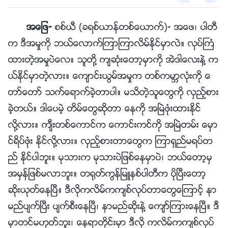
အေျဖ-
စစ္ယီ (ခရစ္ယာန္တစ္ေယာက္)- အေဖ၊ ပါတီ
က ဒီအမႈကို ဘယ္ေလာက္ၾကာၾကာလိမ္ႏိုင္မွာလဲ။ လုပ္ႀကံ
ထားတဲ့အမႈပဲေလ။ သူတို႔ က်ဆုံးေတာ့မွာကို အဲဒါေလးနဲ႔ က
ယ္ႏိုင္မွာတဲ့လား။ ေက်ာင္းယြမ္အမႈက တစ္ကမာၻလုံးကို ေ
တာ္ေတာ္ သက္ေရာက္ခဲ့တာပါ။ မသိတဲ့သူေတြကို လွည့္စား
ခဲ့တယ္။ ဒါေပမဲ့ တိမ္ေတြဆိုတာ ေနကို အၿမဲဖုံးထားႏိုင္
လို႔လား။ က်ီးတစ္ေကာင္က ေကာင္းကင္ကို အၿမဲတမ္း ေမွာ
င္ရိပ္ဖုံး ႏိုင္လို႔လား။ လွည့္စားတာေတြက ၾကာရွည္မရပ္တ
ည္ ႏိုင္ပါဘူး။ မုသားက မုသားပဲျဖစ္ေနမွာပဲ၊ ဘယ္ေတာ့မွ
အမွန္ျဖစ္မလာဘူး။ တ႐ုတ္ကြန္ျမဴနစ္ပါတီက ပိုၿပီးေတာ့
ဆိုးယုတ္ေနၿပီ။ ဒီလိုကလိမ္ကက်စ္လုပ္တာေတြေၾကာင့္ နာ
မည္ပ်က္ၿပီး ပ်က္စီးေနၿပီ၊ နာမည္ဆိုးနဲ႔ ေက်ာ္ၾကားေနၿပီ။ ဒီ
မွာတင္မဟုတ္ဘူး၊ ေနရာတိုင္းမွာ ဒီလို ကလိမ္ကက်စ္လုပ္