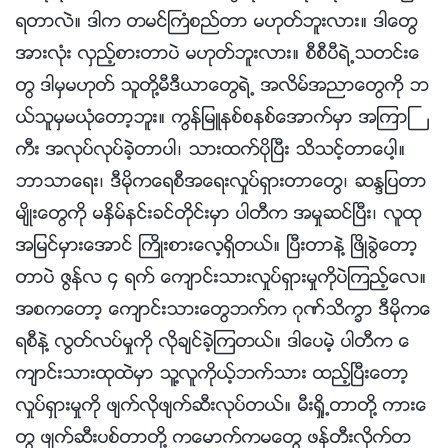
ရတာလဲ။ ဒါက တမင္ႀကံစည္တာ မဟုတ္ဘူးလား။ ဒါေတြ
အားလုံး လွည့္စားတာပဲ မဟုတ္ဘူးလား။ စီစီပီရဲ႕သတင္းေ
တြ ဒါမွမဟုတ္ သူတို႔မီဒီယာေတြရဲ႕ အလိမ္အညာေတြကို ဘ
ယ္သူမွမယုံေတာ့ဘူး။ ကြန္ျမဴနစ္စနစ္ေအာက္မွာ အၾကာႀ
ကီး အလုပ္လုပ္ခဲ့တာပါ၊ သားထက္ပိုၿပီး သိသင့္တာေပါ့။
ဘာသာေရး၊ ဒီမိုကေရစီအေရးလႈပ္ရွားတာေတြ၊ ဆႏၵျပတာ
မ်ိဳးေတြကို မႏွိမ္နင္းခင္တိုင္းမွာ ပါတီက အမႈဆင္ၿပီး၊ လူထု
အျမင္မွားေအာင္ ႀကိဳးစားေလ့ရွိတယ္။ ၿပီးတာနဲ႔ ၿဖိဳခြဲေတာ့
တာပဲ ဇြန္လ ၄ ရက္ ေက်ာင္းသားလႈပ္ရွားမႈကိုပဲၾကည့္ေလ။
အစကေတာ့ ေက်ာင္းသားေတြဘက္က ဂုဏ္သိကၡာ ဒီမိုကေ
ရစီနဲ႔ လြတ္လပ္မႈကို လိုခ်င္ခဲ့ၾကတယ္။ ဒါေပမဲ့ ပါတီက ေ
က်ာင္းသားထုထဲမွာ သူ႔လူကိုယ့္ဘက္သား ထည့္ၿပီးေတာ့
လႈပ္ရွားမႈကို ဖ်က္လိုဖ်က္ဆီးလုပ္တယ္။ မီးရႈိ႕တာတို႔ ကားေ
တြ ဖ်က္ဆီးပစ္တာတို႔ ကေမာက္ကမေတြ ဖန္တီးလိုက္တ