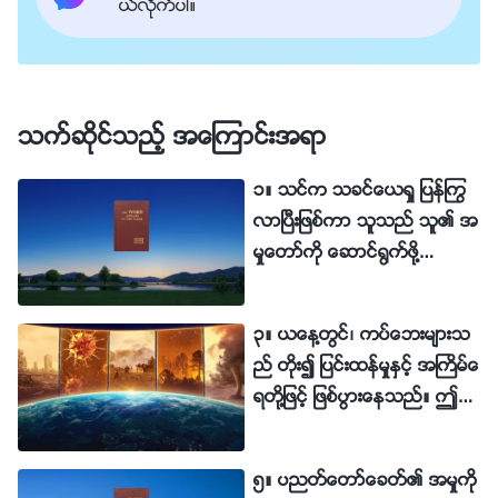
ယ္လိုက္ပါ။
သက္ဆိုင္သည့္ အေၾကာင္းအရာ
၁။ သင္က သခင္ေယရႈ ျပန္ႂကြ
လာၿပီးျဖစ္ကာ သူသည္ သူ၏ အ
မႈေတာ္ကို ေဆာင္႐ြက္ဖို႔
လူ႔ဇာတိခံလာၿပီးျဖစ္သည္ဟု သ
က္ေသခံသည္။ ဤသည္မွာ အ
၃။ ယေန႔တြင္၊ ကပ္ေဘးမ်ားသ
ဘယ္သို႔ ျဖစ္ႏိုင္သနည္း။ သမၼာ
ည္ တိုး၍ ျပင္းထန္မႈႏွင့္ အႀကိမ္ေ
က်မ္းစာက၊ “အိုဂါလိလဲလူတို႔၊
ရတို႔ျဖင့္ ျဖစ္ပြားေနသည္။ ဤနိမိ
အဘယ္ေၾကာင့္ေကာင္းကင္သို႔ ၾ
တ္လကၡဏာမ်ားက က်မ္းစာထဲ
ကည့္ေမွ်ာ္လ်က္ေနၾကသနည္း။
တြင္ ႀကိဳတင္ေဟာကိန္းထုတ္
သင္တို႔ႏွင့္ခြါ၍ ေကာင္းကင္သို႔ေ
၅။ ပညတ္ေတာ္ေခတ္၏ အမႈကို
ထားသည့္ ေနာက္ဆုံးေသာ