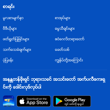
ည္။ ဤသည္မွာ ခရစ္ေတာ္ကို အတိအလင္း ျငင္းပယ္ျခင္းႏွ
စာရင္း
င့္ ဘုရားသခင္ႏွင့္ ဆက္ဆံေရးကို ျဖတ္ေတာက္ျခင္း ျဖစ္လိ
မ့္မည္။ ဤအရာ၏ သြယ္ဝိုက္ ၫႊန္းဆိုခ်က္မွာ— “ကြၽန္ုပ္သ
မူလစာမ်က္ႏွာ
စာအုပ္မ်ား
ည္ ကိုယ္ေတာ့္ေနာက္ကို လိုက္ေတာ့မည္ မဟုတ္၊ သို႔ေသာ္
ဗီဒီယိုမ်ား
ဓမၼသီခ်င္းမ်ား
လည္း စာတန္ေနာက္ကိုကား လိုက္ေနသည္။ စာတန္ကို ကြၽ
ဖတ္႐ြတ္ျပျခင္းမ်ား
ဧဝံေဂလိတရားေတာ္
န္ုပ္ခ်စ္ၿပီး သူ႔ကို အေစခံလိုသည္၊ စာတန္ေနာက္သို႔ ကြၽန္ုပ္
လိုက္လိုၿပီး သူကြၽန္ုပ္ကို မည္သို႔ ဆက္ဆံပါေစ၊ မည္သို႔ဖ်က္
သက္ေသခံခ်က္မ်ား
ေခတ္သစ္
ဆီးပါေစ၊ မည္သို႔နင္းေျခၿပီး မည္သို႔ေဖာက္ျပန္ပ်က္စီးေအာ
ပုံျပခန္း
ကြၽန္ုပ္တို႔အေၾကာင္း
င္ လုပ္ပါေစ ေပ်ာ္ေပ်ာ္ႀကီး ကြၽန္ုပ္ခံမည္။ ကိုယ္ေတာ့္အေနျ
ဖင့္ မည္မွ်ေျဖာင့္မတ္ၿပီး မည္မွ် သန႔္ရွင္းပါေစ ကိုယ္ေတာ့္ေ
အနႏၲတန္ခိုးရွင္ ဘုရားသခင္ အသင္းေတာ္ အက္ပလီေကးရွ
နာက္သို႔ ကြၽန္ုပ္မလိုက္လိုေတာ့ပါ။ ကိုယ္ေတာ္သည္ ဘုရား
င္းကို ေဒါင္းလုဒ္လုပ္ပါ
သခင္ျဖစ္ေသာ္ျငားလည္း ကိုယ္ေတာ့္ေနာက္ကို ကြၽန္ုပ္မလို
က္ခ်င္ေတာ့ပါ” ဟူ၍ျဖစ္သည္။ ၿပီးလွ်င္ ၎တို႔က ၎တို႔ႏွင့္
မည္သို႔မွ် မသက္ဆိုင္သည့္သူတစ္ဦး၊ ဘုရားသခင္ႏွင့္ ရန္