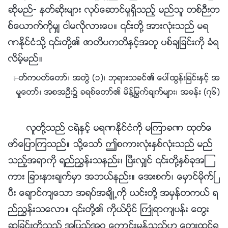
ဆိုမည္- နတ္ဆိုးမ်ား လုပ္ေဆာင္မႈရွိသည့္ မည္သူ တစ္ဉီးတ
စ္ေယာက္ကိုမွ် ငါမလိုလားေပ။ ၎တို႔ အားလုံးသည္ မရ
ဏႏိုင္ငံသို႔ ၎တို႔၏ ဇာတိပကတိႏွင့္အတူ ပစ္ခ်ျခင္းကို ခံရ
လိမ့္မည္။
—ႏႈတ္ကပတ္ေတာ္၊ အတြဲ (၁)၊ ဘုရားသခင္၏ ေပၚထြန္းျခင္းႏွင့္ အ
မႈေတာ္၊ အစအဦး၌ ခရစ္ေတာ္၏ မိန္႔ႁမြက္ခ်က္မ်ား၊ အခန္း (၇၆)
လူတို႔သည္ ငရဲႏွင့္ မရဏႏိုင္ငံကို မၾကာခဏ ထုတ္ေ
ဖာ္ေျပာၾကသည္။ သို႔ေသာ္ ဤစကားလုံးႏွစ္လုံးသည္ မည္
သည့္အရာကို ရည္ၫႊန္းသနည္း၊ ၿပီးလွ်င္ ၎တို႔ႏွစ္ခုအၾ
ကား ျခားနားခ်က္မွာ အဘယ္နည္း။ ေအးစက္၊ ေမွာင္မိုက္ၿ
ပီး ေခ်ာင္က်ေသာ အရပ္အခ်ိဳ႕ကို ယင္းတို႔ အမွန္တကယ္ ရ
ည္ၫႊန္းသေလာ။ ၎တို႔၏ ကိုယ္ပိုင္ ႀကဳံရာက်ပန္း ေတြး
ဆျခင္းတို႔သည္ အျပည့္အဝ ေကာင္းမြန္သည္ဟု ေတြးထင္ရ