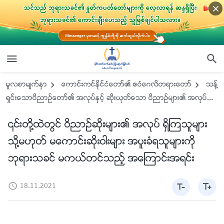
မူလစာမ်က္ႏွာ
ေကာင္းကင္ႏိုင္ငံေတာ္၏ ဧဝံေဂလိတရားေတာ္
သန႔္
ရွင္းေသာဝိညာဥ္ေတာ္၏ အလုပ္ႏွင့္ ဆိုးယုတ္ေသာ ဝိညာဥ္မ်ား၏ အလုပ္
တို႔အၾကား ပိုင္းျခားသိျမင္ျခင္း
၎တို႔ထဲတြင္ ဝိညာဥ္ဆိုးမ်ား၏ အလုပ္ ရွိၾကသူမ်ား
သို႔မဟုတ္ မေကာင္းဆိုးဝါးမ်ား အပူးခံရသူမ်ားကို
ဘုရားသခင္ မကယ္တင္သည့္ အေၾကာင္းအရင္း
18.11.2021