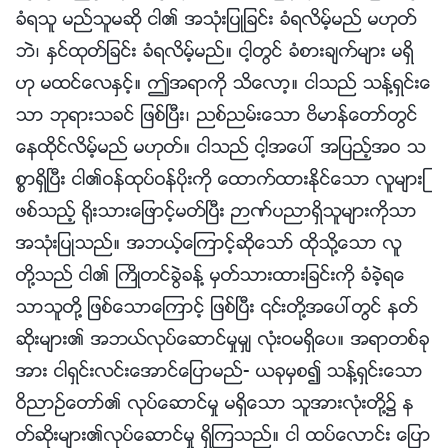
ခံရသူ မည္သူမဆို ငါ၏ အသုံးျပဳျခင္း ခံရလိမ့္မည္ မဟုတ္
ဘဲ၊ ႏွင္ထုတ္ျခင္း ခံရလိမ့္မည္။ ငါ့တြင္ ခံစားခ်က္မ်ား မရွိ
ဟု မထင္ေလႏွင့္။ ဤအရာကို သိေလာ့။ ငါသည္ သန္႔ရွင္းေ
သာ ဘုရားသခင္ ျဖစ္ၿပီး၊ ညစ္ညမ္းေသာ ဗိမာန္ေတာ္တြင္
ေနထိုင္လိမ့္မည္ မဟုတ္။ ငါသည္ ငါ့အေပၚ အျပည့္အဝ သ
စၥာရွိၿပီး ငါ၏ဝန္ထုပ္ဝန္ပိုးကို ေထာက္ထားႏိုင္ေသာ လူမ်ားျ
ဖစ္သည့္ ႐ိုးသားေျဖာင့္မတ္ၿပီး ဉာဏ္ပညာရွိသူမ်ားကိုသာ
အသုံးျပဳသည္။ အဘယ့္ေၾကာင့္ဆိုေသာ္ ထိုသို႔ေသာ လူ
တို႔သည္ ငါ၏ ႀကိဳတင္ခြဲခန္႔ မွတ္သားထားျခင္းကို ခံခဲ့ရေ
သာသူတို႔ ျဖစ္ေသာေၾကာင့္ ျဖစ္ၿပီး ၎တို႔အေပၚတြင္ နတ္
ဆိုးမ်ား၏ အဘယ္လုပ္ေဆာင္မႈမွ် လုံးဝမရွိေပ။ အရာတစ္ခု
အား ငါရွင္းလင္းေအာင္‌ေျပာမည္- ယခုမွစ၍ သန္႔ရွင္းေသာ
ဝိညာဥ္ေတာ္၏ လုပ္ေဆာင္မႈ မရွိေသာ သူအားလုံးတို႔၌ န
တ္ဆိုးမ်ား၏လုပ္ေဆာင္မႈ ရွိၾကသည္။ ငါ ထပ္ေလာင္း ေျပာ