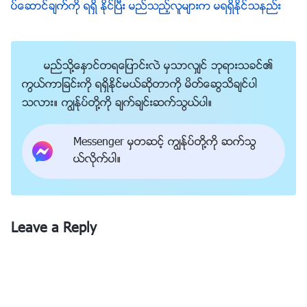
“အျပစ္ရွိသည္ဟု ယုံလြယ္ေသာ” ဟူသည္မွာ အဘယ္နည္း။
ပ္ေဆာင္ခ်က္ကို ရရွိ ႏိုင္ၿပီး မည္သည့္လူမ်ားက မရရွိႏိုင္သနည္း
ဤေနရာတြင္ “အျပစ္ရွိသည္ဟု ယုံလြယ္ေသာ” က အဘယ္
အရာကိုဆိုလိုသနည္း။ ထိုစကားကိုယ္ႏႈိက္မွ မရွင္းလင္းပါ
မည္သို႔ေႏွာင္တရေျပာင္းလဲ မွသာလွ်င္ ဘုရားသခင္၏
က ငါ၏ရွင္းလင္းခ်က္မွ သင္တို႔နားလည္ႏိုင္ျခင္း ရွိမရွိကို ၾ
ကြယ္ကာျခင္းကို ရရွိႏိုင္မယ္ဆိုတာကို မိတ္ေဆြသိခ်င္ပါ
ကည့္ေလာ။ ၎တို႔သည္ ဘုရားသခင္၏ ေ႐ြးေကာက္သည့္
သလား။ ကြၽန္ုပ္တို႔ကို ခ်က္ခ်င္းဆက္သြယ္ပါ။
ခံရသည့္အခ်ိန္မွစ၍ ဘုရားသခင္သည္ သမၼာတရားျဖစ္ေၾ
ကာင္း၊ သူသည္ ေျဖာင့္မတ္ျခင္း၊ ဉာဏ္ပညာႏွင့္ အနႏၲတန္
Messenger မွတဆင့္ ကြၽန္ုပ္တို႔ကို ဆက္သြ
ခိုးတို႔ ျဖစ္ေၾကာင္း၊ သူသည္ တစ္ပါးတည္းျဖစ္ေၾကာင္း
ယ္လိုက္ပါ။
၎တို႔သတ္မွတ္သည့္အခ်ိန္အထိ— ဤအရာအားလုံးကို
၎တို႔နားလည္သြားသည္ႏွင့္ ၎တို႔၏ စိတ္ႏွလုံးအတြင္းန
က္ရႈိင္းရာတြင္ ဘုရားသခင္၏ စိတ္သေဘာထားႏွင့္ အႏွစ္
Leave a Reply
သာရအျပင္ သူ၏အရာအားလုံးႏွင့္ ျဖစ္ျခင္းတို႔အေပၚ အေျခ
ခံနားလည္မႈကို ရရွိေလသည္။ ထို႔ေနာက္တြင္ ဤအေျခခံ
နားလည္မႈက ၎တို႔၏ယုံၾကည္မႈ ျဖစ္လာၿပီး ဘုရားသခင္ေ