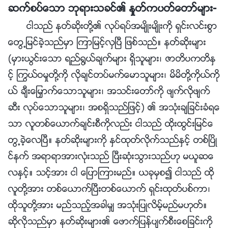
ဆက္စပ္ေသာ ဘုရားသခင္၏ ႏႈတ္ကပတ္ေတာ္မ်ား-
ငါသည္ နတ္ဆိုးတို႔၏ လုပ္ရပ္အမ်ိဳးမ်ိဳးကို ရွင္းလင္းစြာ
ေတြ႕ျမင္ခဲ့သည္မွာ ၾကာျမင့္လွၿပီ ျဖစ္သည္။ နတ္ဆိုးမ်ား
(မွားယြင္းေသာ ရည္႐ြယ္ခ်က္မ်ား ရွိသူမ်ား၊ ဇာတိပကတိႏွ
င့္ ႂကြယ္ဝမႈတို႔ကို လိုခ်င္တပ္မက္ေမာသူမ်ား၊ မိမိတို႔ကိုယ္ကို
ယ္ ခ်ီးေျမႇာက္ေသာသူမ်ား၊ အသင္းေတာ္ကို ဖ်က္လိုဖ်က္
ဆီး လုပ္ေသာသူမ်ား၊ အစရွိသည္ျဖင့္) ၏ အသုံးခ်ျခင္းခံရေ
သာ လူတစ္ေယာက္ခ်င္းစီကိုလည္း ငါသည္ ထိုးထြင္းျမင္ေ
တြ႕ခဲ့ေလၿပီ။ နတ္ဆိုးမ်ားကို ႏွင္ထုတ္လိုက္သည္ႏွင့္ တစ္ၿပိဳ
င္နက္ အရာရာအားလုံးသည္ ၿပီးဆုံးသြားသည္ဟု မယူဆေ
လႏွင့္။ သင့္အား ငါ ေျပာၾကားမည္။ ယခုမွစ၍ ငါသည္ ထို
လူတို႔အား တစ္ေယာက္ၿပီးတစ္ေယာက္ ရွင္းထုတ္ပစ္ကာ၊
ထိုသူတို႔အား မည္သည့္အခါမွ် အသုံးျပဳလိမ့္မည္မဟုတ္။
ဆိုလိုသည္မွာ နတ္ဆိုးမ်ား၏ ေဖာက္ျပန္ပ်က္စီးေစျခင္းကို