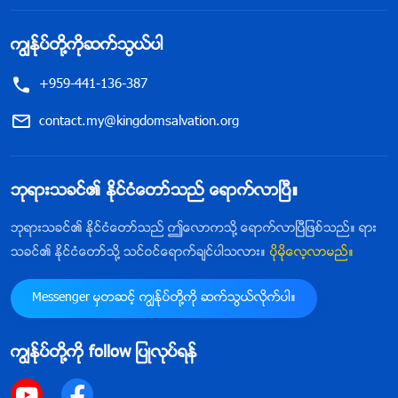
သူျဖစ္သူတစ္ဦး၊ သို႔မဟုတ္ ဆိုးယုတ္ေသာ ဝိညာဥ္ပင္ ျဖစ္
သည့္သူတစ္ဦးေနာက္ကို လိုက္ရင္း ထိုအတိုင္းပင္ ထြက္
ကြၽန္ုပ္တို႔ကိုဆက္သြယ္ပါ
သြားၾကသည္။ ဘုရားသခင္က ထိုလူစားမ်ိဳးကို လိုခ်င္ဆဲျဖစ္
+959-441-136-387
မည္ေလာ။ ၎တို႔ကို ဘုရားသခင္ပစ္ပယ္ျခင္းသည္ အက်ိဳး
သင့္အေၾကာင္းသင့္ ျဖစ္မည္ေလာ။ လုံးလုံးပင္ အက်ိဳးသင့္
contact.my@kingdomsalvation.org
အေၾကာင္းသင့္ ျဖစ္ေပမည္။ ဘုရားသခင္သည္ အျပစ္ရွိသ
ည္ဟု ယုံလြယ္ေသာဘုရားသခင္ ျဖစ္ေၾကာင္း၊ သူသည္
ဘုရားသခင္၏ ႏိုင္ငံေတာ္သည္ ေရာက္လာၿပီ။
သန႔္ရွင္းေၾကာင္းကို ပကတိအသိဉာဏ္မွေန၍ လူမ်ား
ဘုရားသခင္၏ ႏိုင္ငံေတာ္သည္ ဤေလာကသို႔ ေရာက္လာၿပီျဖစ္သည္။ ရား
အားလုံး သိၾကေသာ္လည္း ဤအရာေနာက္ကြယ္တြင္ အမွန္
သခင္၏ ႏိုင္ငံေတာ္သို႔ သင္ဝင္ေရာက္ခ်င္ပါသလား။
ပိုမိုေလ့လာမည္။
တကယ္ရွိေနသည့္အရာ၏ တကယ့္အေျခအေနကို သင္နား
လည္သေလာ။ ဤေနရာတြင္ ငါေျပာေနသည့္အရာက မမွန္
Messenger မွတဆင့္ ကြၽန္ုပ္တို႔ကို ဆက္သြယ္လိုက္ပါ။
ကန္သေလာ။ (မွန္ကန္ပါသည္။) မွန္ကန္သည္ဆိုလွ်င္ ထိုပု
ဂၢိဳလ္ကို ဘုရားသခင္စြန႔္လႊတ္ျခင္းက သူ႔အေနျဖင့္ ရက္စက္
ကြၽန္ုပ္တို႔ကို follow ျပဳလုပ္ရန္
ရာက်သည္ဟု ယူမွတ္၍ ရမည္ေလာ။ ဘုရားသခင္က အေျ