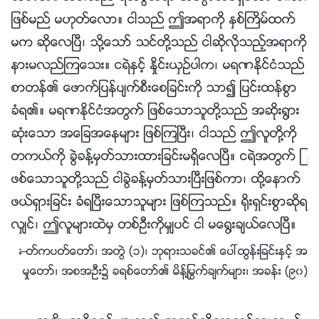
ျဖစ္မည္ မဟုတ္ေလာ။ ငါသည္ ဤအရာကို ႏွစ္ႀကိမ္ထက္
မက ဆိုေလၿပီ၊ သို႔ေသာ္ သင္တို႔သည္ ငါဆိုလိုသည့္အရာကို
နားမလည္ၾကေသး။ ငရဲႏွင့္ ႏႈိင္းယွဥ္ပါက၊ မရဏႏိုင္ငံသည္
စာတန္၏ ေဖာက္ျပန္ပ်က္စီးေစျခင္းကို သာ၍ ျပင္းထန္စြာ
ခံရ၏။ မရဏႏိုင္ငံအတြက္ ျဖစ္ေသာသူတို႔သည္ အဆိုး႐ြား
ဆုံးေသာ အေျခအေနမ်ား ျဖစ္ၾကၿပီး၊ ငါသည္ ဤလူတို႔ကို
တကယ္ကို ခြဲခန႔္မွတ္သားထားျခင္းမရွိေလၿပီ။ ငရဲအတြက္ ျ
ဖစ္ေသာသူတို႔သည္ ငါခြဲခန႔္မွတ္သားၿပီးျဖစ္ကာ၊ ထို႔ေနာက္
ဖယ္ရွားျခင္း ခံရၿပီးေသာသူမ်ား ျဖစ္ၾကသည္။ ႐ိုးရွင္းစြာဆိုရ
လွ်င္၊ ဤလူမ်ားထဲမွ တစ္ဦးကိုမွ်ပင္ ငါ မေ႐ြးခ်ယ္ေလၿပီ။
—ႏႈတ္ကပတ္ေတာ္၊ အတြဲ (၁)၊ ဘုရားသခင္၏ ေပၚထြန္းျခင္းႏွင့္ အ
မႈေတာ္၊ အစအဦး၌ ခရစ္ေတာ္၏ မိန္႔ႁမြက္ခ်က္မ်ား၊ အခန္း (၉၀)