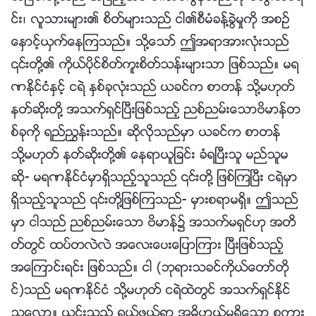
င္း၊ လူသားမ်ား၏ စိတ္မ်ားသည္ ငါ၏စီမံခန႔္ခြဲမႈကို အစဥ္
ေႏွာင့္ယွက္ေနၾကသည္။ သို႔ေသာ္ ဤအရာအားလုံးသည္
၎တို႔၏ ကိုယ္ပိုင္စိတ္ကူးစိတ္သန္းမ်ားသာ ျဖစ္သည္။ မရ
ဏႏိုင္ငံႏွင့္ ငရဲ ႏွစ္ခုလုံးသည္ ယခင္က စာတန္ သို႔မဟုတ္
နတ္ဆိုးတို႔ အသက္ရွင္ၿပီးျဖစ္သည့္ ညစ္ညမ္းေသာဗိမာန္တ
စ္ခုကို ရည္ၫႊန္းသည္။ ဆိုလိုသည္မွာ ယခင္က စာတန္
သို႔မဟုတ္ နတ္ဆိုးတို႔၏ ေနရာယူျခင္း ခံရၿပီးသူ မည္သူမ
ဆို- မရဏႏိုင္ငံမွာရွိသည့္သူသည္ ၎တို႔ ျဖစ္ၾကၿပီး ငရဲမွာ
ရွိသည့္သူသည္ ၎တို႔ျဖစ္ၾကသည္- မွားစရာမရွိ။ ဤသည္
မွာ ငါသည္ ညစ္ညမ္းေသာ ဗိမာန္၌ အသက္မရွင္ဟု အတိ
တ္တြင္ ထပ္တလဲလဲ အေလးေပးေျပာၾကား ၿပီးျဖစ္သည့္
အေၾကာင္းရင္း ျဖစ္သည္။ ငါ (ဘုရားသခင္ကိုယ္ေတာ္တို
င္)သည္ မရဏႏိုင္ငံ သို႔မဟုတ္ ငရဲထဲတြင္ အသက္ရွင္ႏိုင္
သေလာ။ ယင္းသည္ ရယ္ဖြယ္ရာ အဓိပၸာယ္မရွိေသာ စကား