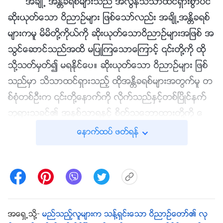
အခ်ိဳ႕ အႏၲိခရစ္မ်ားသည္ အလြန္သိသာထင္ရွားစြာပင္
ဆိုးယုတ္ေသာ ဝိညာဥ္မ်ား ျဖစ္ေသာ္လည္း အခ်ိဳ႕အႏၲိခရစ္
မ်ားကမူ မိမိတို႔ကိုယ္ကို ဆိုးယုတ္ေသာဝိညာဥ္မ်ားအျဖစ္ အ
သြင္ေဆာင္သည္အထိ မျပဳၾကေသာေၾကာင့္ ၎တို႔ကို ထို
သို႔သတ္မွတ္၍ မရႏိုင္ေပ။ ဆိုးယုတ္ေသာ ဝိညာဥ္မ်ား ျဖစ္
သည္မွာ သိသာထင္ရွားသည့္ ထိုအႏၲိခရစ္မ်ားအတြက္မူ တ
စ္စုံတစ္ဦးက ၎တို႔ေနာက္ကို လိုက္သည္ႏွင့္တစ္ၿပိဳင္နက္
ဘုရားသခင္၏ အႏွစ္သာရႏွင့္ စိတ္သေဘာထားတို႔ကို ေ
ထာက္ဆရလွ်င္ ဘုရားသခင္က ထိုပုဂၢိဳလ္ကို အသိအမွတ္ ျ
ေနာက္ထပ္ ဖတ္ရန္
ပဳဦးမည္ေလာ။ ဘုရားသခင္သည္ သန႔္ရွင္းၿပီး သူသည္ အျ
ပစ္ရွိသည္ဟု ယုံလြယ္ေသာ ဘုရားသခင္ျဖစ္သည္— ဆိုးယု
တ္ေသာ ဝိညာဥ္မ်ားေနာက္ လိုက္ၿပီးသည့္သူမ်ားကို သူျငင္း
ပယ္သည္။ အျပင္ပန္းတြင္ ဤလူက သင့္အဖို႔ ေကာင္းျမတ္
ပုံရလွ်င္ပင္ ဘုရားသခင္က ထိုရႈေထာင့္ကို ၾကည့္မေနေခ်။
အေရွ႕သို႔-
မည္သည့္လူမ်ားက သန႔္ရွင္းေသာ ဝိညာဥ္ေတာ္၏ လု