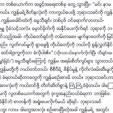
ဲက တစ္ေယာက္က အခြင့္အေရးတစ္ခု ေတြ႕သြားၿပီး- “မင္း နာမ
ာတယ္။ ကြၽန္မရဲ႕စိတ္ႏွလုံးကို ကာကြယ္ေပးဖို႔ ဘုရားသခင္ကို ကြၽန္
 ကြၽန္မေခါင္းထဲကို ဓမၼသီခ်င္း တစ္ပုဒ္ ဝင္ေရာက္လာတယ္-
ွ် ပိုခံသင့္သလဲ။ ေမွာင္မိုက္ကို အႏိုင္ေပးလိုက္ရင္ ဘုရားကို ဘ
င္သည့္အခါ၊ ကိုယ္ေတာ္ရွင္ကို တမ္းတေစ။ မ်က္ႏွာေတာ္ကို ျမင
ည္။ လြတ္လပ္မႈကို ရွာေဖြဖို႔ ကိုယ္ေတာ့္ကို ဘယ္လို စြန္႔လႊတ္ႏိုင္
႔ ဆင္းရဲဒုကၡကိုသာ ခံလိုပါ၏။”
(သိုးသငယ္ေနာက္လိုက္ၿပီး သီခ်င္းအ
ဓမၼသီခ်င္းေၾကာင့္ ကြၽန္မ အရမ္းစိတ္လႈပ္ရွား သြားတယ္
ာ္ျခင္း”)
မတို႔ကို ကယ္တင္တယ္၊ စီစီပီရဲ႕ ဖိႏွိပ္မႈနဲ႔ လိုက္လံဖမ္းဆီးမႈကိ
ႈ ကို ခံရတယ္ဆိုတာေတြကို ကြၽန္မစဥ္းစားမိ တယ္။ ဘုရားသခင္ဟ
႔အားလုံးကို ကယ္တင္ဖို႔ တိတ္ဆိတ္စြာနဲ႔ ႀကံ့ႀကံ့ခံခဲ့တယ္။ ဒါေၾ
ကြၽန္မလို လူတစ္ေယာက္အတြက္ ဒုကၡအနည္းငယ္ခံရတာ ဘာျဖစ္ေ
ိုင္ဘဲ စာတန္ကို အရႈံးေပးလိုက္မယ္ ဆိုရင္၊ ဘုရားသခင္
္းဘူး လား။ ဒါေတြအားလုံး စဥ္းစားၿပီးတဲ့အခါ ကြၽန္မရဲ႕ အတြင္း