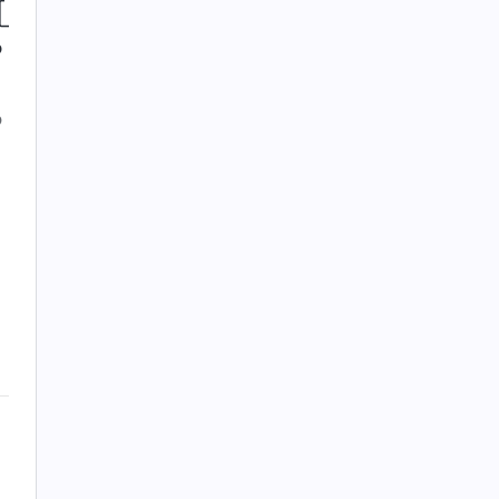
ၿ
ာ
လ
ာ
သ
သ
ိ