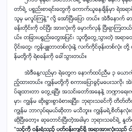
၂၀၁၁ ခုႏွစ္၊ ဒီဇင္ဘာလရဲ႕ ေန႔တစ္ေန႔၊ မနက္ ခု
တာ္ရဲ႕ ပစၥည္းစာရင္းေတြကို ေကာက္ယူေနခ်ိန္မွာ ရဲ
သူမွ မလႈပ္ၾကနဲ႔” လို႔ ေအာ္ၿပီးေျပာ တယ္။ အဲဒီေနာက္ ဓ
ခန္းတိုင္းကို ဝင္ၿပီး အားလုံးကို ေမွာက္လွန္ ၿပီးရွာၾ
ယ္။ တျခားပစၥည္းေတြအျပင္၊ သူတို႔ေတြ႕သြားတဲ့ အရာေတြ
ပိုင္းေတြ၊ ကြန္ပ်ဴတာတစ္လုံးနဲ႔ လက္ကိုင္ဖုန္းတစ္လုံး တ
န္မတို႔ကို ရဲစခန္းကို ေခၚသြားတယ္။
အဲဒီေန႔လည္မွာ ရဲေတြက ေနာက္ထပ္ညီမ ၃ ေယာက္ကို
ည့္ထားတယ္။ ကြၽန္မတို႔ကို စကားေျပာခြင့္မေပးသလို၊ အဲဒီ
ပ္ခ်ထားတာ ေတြ႕ရၿပီး အသင္းေတာ္အေနနဲ႔ ဘ႑ာေရးက်ပ
မွာ၊ ကြၽန္မ ဆိုး႐ြားစြာခံစားရၿပီး၊ ဘုရားသခင္ကို 
ကြၽန္မ ဘာလုပ္ရမယ္ဆိုတာ မသိဘူး။ ကြၽန္မရဲ႕စိတ္ႏွလုံ
ဆိုၿပီးေတာ့။ ဆုေတာင္းၿပီးတဲ့အခါမွာ ဘုရားသခင္ရဲ႕ ႏ
“
သင့္ကို ဝန္းရံသည့္ ပတ္ဝန္းက်င္ရွိ အရာအားလုံးသည္ င