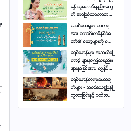
သို႔ ႀကိဳဆိုသင့္သနည္း။
ရန္ ဆုေတာင္းနည္းအတြ
က္ အေျခခံသေဘာတရား
၃ ခု
ီး
သခင္ေယရႈက ေပတ႐ု
း
အား ေကာင္းကင္ႏိုင္ငံေ
တာ္၏ ေသာ့မ်ားကို ေပးခဲ့
သည့္အေၾကာင္းအရင္း
ု
ခရစ္ယာန္မ်ား အဘယ္ေၾ
ကာင့္ ဖ်ားနာၾကသနည္း။
ဖ်ားနာျခင္းအား ကြၽန္ုပ္တို႔
မည္သို႔ ေတြ႕ႀကဳံၾကရမည္
ၽ
ခရစ္ယာန္တရားေဟာခ်
နည္း။
က္မ်ား - သခင္ေယရႈျပန္ႂ
ကြလာျခင္းႏွင့္ ပတ္သက္
သည့္ သမၼာက်မ္းစာထဲမွ
ပေရာဖက္ျပဳျခင္း ၅ခု
္
တို႔သည္ ျပည့္စုံၿပီ
ေ