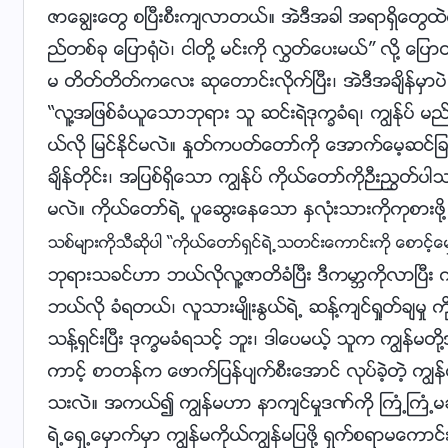
ဇာေခြၽးေတြ စၿပီးစီးက်လာတယ္။ အဲဒီအခါ အရာရွိေတြထ
ည္တစ္ခု ေျပာ႐ုံပဲ၊ ငါတို႔ မင္းကို လႊတ္ေပးမယ္” လို႔ ေျပ
မ တိတ္တိတ္ကေလး ဆုေတာင္းလိုက္ၿပီး၊ အဲဒီအခ်ိန္မွာပဲ
“လူ႔အျဖစ္ခံယူေသာဘုရား သူ ဆင္းရဲဒုကၡခံရ၊ ကြၽန္ုပ္ မည္မ
ယ္လို ျမင္ႏိုင္မလဲ။ ႏႈတ္ကပတ္ေတာ္ကို ေအာက္ေမ့ဆင္ျခ
ခ်ိန္တိုင္း၊ အျပစ္ရွိေသာ ကြၽန္ုပ္ ကိုယ္ေတာ္ကိုဉီးၫႊတ္ပါသ
မလဲ။ ကိုယ္ေတာ္ရဲ႕ ပူေဆြးေနေသာ ႏွလုံးသားကိုကုစားဖို
သစ္မ်ားကိုသီဆိုပါ “ကိုယ္ေတာ္ရွင္ရဲ႕သတင္းေကာင္းကို ေစာင့္ေမွ်
ဘုရားသခင္ဟာ ဘယ္လိုလူ႔ဇာတိခံၿပီး ဒီကမာၻကိုလာၿပီး ကြၽန္
ဘယ္လို ခံရတယ္၊ လူသားမ်ိဳးႏြယ္ရဲ႕ ဆန႔္က်င္ရႈတ္ခ်မ
သန႔္ရွင္းၿပီး ဒုကၡမခံရသင့္ ဘူး၊ ဒါေပမယ့္ သူက ကြၽန္မတို
ကာင့္ စာတန္က ေဖာက္ျပန္ပ်က္စီးေအာင္ လုပ္ခဲ့တဲ့ 
သးလဲ။ အကယ္၍ ကြၽန္မဟာ နာက်င္မႈဒဏ္ကို ႀကံ့ႀကံ့မခံႏ
ရဲ႕ေရွ႕ေမွာက္မွာ ကြၽန္မကိုယ္ကြၽန္မျပဖို႔ ရွက္စရာမေကာင