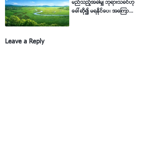
မည္သည့္အခါမွ် ဘုရားသခင္ဟု
ဤနိယာမမ်ားကို အသုံးျပဳလ်က္ အရာခပ္သိမ္းႏွင့္ လူသား
ေခၚဆို၍ မရႏိုင္ေပ၊ အေၾကာင္း
မ်ိဳးႏြယ္ကို ဦးေဆာင္ၿပီး ျခားနားသည့္အပူခ်ိန္မ်ားႏွင့္ ရာသီ
မွာ ၎တို႔သည္ ေကာင္းကင္၊ ေျ
ဥတုမ်ားရွိသည့္ ရွင္သန္ျခင္းအတြက္ ပတ္ဝန္းက်င္တစ္ခုကို ျ
မႀကီးႏွင့္ အရာခပ္သိမ္းတို႔ကို မ
ပင္ဆင္ရင္း၊ လူသားမ်ိဳးႏြယ္အတြက္ ထူးကဲဆန္းစုံၿပီး စိတ္ဝ
ည္သည့္အခါမွ် မဖန္ဆင္းႏိုင္ေ
Leave a Reply
င္စားဖြယ္ေကာင္းေသာ ဘဝလမ္းခရီး တစ္ခုကို ဖန္တီးခဲ့သ
သာေၾကာင့္ ျဖစ္သည္
ည္။ ထို႔ေၾကာင့္ ရွင္သန္ျခင္းအတြက္ ဤစနစ္က်သည့္ ပတ္
ဝန္းက်င္မ်ိဳးအတြင္းတြင္၊ လူသားမ်ားသည္ စနစ္က်သည့္န
ည္းလမ္းတစ္ခုျဖင့္ ရွင္သန္ကာ တိုးပြားႏိုင္ေလသည္။ လူ
သားမ်ားက ဤနိယာမမ်ားကို မေျပာင္းလဲႏိုင္သကဲ့သို႔၊ မည္
သည့္ လူ သို႔မဟုတ္ သတၱဝါကမွ် ယင္းတို႔ကို မခ်ိဳးေဖာက္ႏို
င္ေပ။ မေရတြက္ႏိုင္ေသာ ေျပာင္းလဲမႈမ်ား ျဖစ္ပြားၿပီးျဖစ္ေ
သာ္လည္း- ပင္လယ္မ်ားက ကြင္းျပင္မ်ား ျဖစ္လာစဥ္ ကြင္းျ
ပင္မ်ားက ပင္လယ္မ်ားျဖစ္လာကာ- ဤနိယာမမ်ားက ဆ
က္လက္ တည္ရွိေနသည္။ ဘုရားသခင္ တည္ရွိေသာေၾကာ