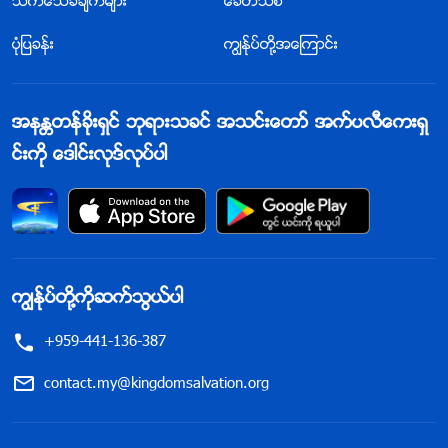
သက္ေသခံခ်က္မ်ား
ေခတ္သစ္
ဥ္ၫႊန္ၾကားေနသည္၊ ဤနိယာမမ်ားအေပၚ ဘုရားသခင္ အု
ပုံျပခန္း
ကြၽန္ုပ္တို႔အေၾကာင္း
ပ္စိုးေနသည္ဆိုသည္ကို မခံစားႏိုင္ၾကေသာ္လည္း၊ မည္သို႔ပ
င္ျဖစ္ေစကာမူ ဘုရားသခင္သည္ ဤမေျပာင္းလဲသည့္အမႈ
တြင္ အၿမဲ ပါဝင္ပတ္သက္ေပသည္။ ဤမေျပာင္းလဲသည့္ အ
အနႏၲတန္ခိုးရွင္ ဘုရားသခင္ အသင္းေတာ္ အက္ပလီေကးရွ
မႈတြင္ သူ၏ရည္႐ြယ္ခ်က္သည္ လူသားမ်ိဳးႏြယ္၏ ရွင္သန္ျခ
င္းကို ေဒါင္းလုဒ္လုပ္ပါ
င္းႏွင့္ လူသားမ်ိဳးႏြယ္က ဆက္လက္ရွင္သန္ႏိုင္ဖို႔အလို႔ငွာ ျဖ
စ္ေပသည္။
—ႏႈတ္ကပတ္ေတာ္၊ အတြဲ (၂)၊ ဘုရားသခင္ကို သိကြၽမ္းျခင္းႏွင့္ စပ္
လ်ဥ္း၍၊ အတုမရွိ ဘုရားသခင္ကိုယ္ေတာ္တိုင္ (၉)
ကြၽန္ုပ္တို႔ကိုဆက္သြယ္ပါ
+959-441-136-387
ဘုရားသခင္သည္ အရာခပ္သိမ္း၏ လည္ပတ္မႈကို အုပ္
စိုးသည့္ စည္းမ်ဥ္းမ်ားကို အမိန္႔ေပးခ်ဳပ္ကိုင္သည္။ သူသည္
contact.my@kingdomsalvation.org
အရာခပ္သိမ္း၏ ဆက္လက္ရွင္သန္ႏိုင္ေရးကို အုပ္ခ်ဳပ္သည့္
စည္းမ်ဥ္းမ်ားကို ထိန္းခ်ဳပ္သည္။ သူသည္ အရာခပ္သိမ္းကို