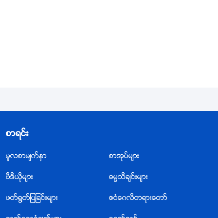
င့္၊ ၿပီးလွ်င္ သူ၏အုပ္စိုးမႈႏွင့္ သူ၏စီမံခန္႔ခြဲမႈေၾကာင့္ ထိုနိ
ယာမမ်ား တည္ရွိေပသည္။ ဤစနစ္က်သည့္ ပိုမိုႀကီးမားသ
ည့္ က်ယ္က်ယ္ျပန႔္ျပန႔္ ျဖစ္ေသာ ပတ္ဝန္းက်င္မ်ိဳးျဖင့္၊ လူ
တို႔၏ ဘဝမ်ားသည္ ဤနိယာမမ်ားႏွင့္ စည္းမ်ဥ္းမ်ားအတြ
င္းတြင္ ေရွ႕ဆက္ေလသည္။ ဤနိယာမမ်ားေအာက္တြင္ လူ
တို႔၏ မ်ိဳးဆက္မ်ား တစ္ဆက္ၿပီးတစ္ဆက္ ျဖစ္ေပၚေစၿပီး လူ
တို႔၏ မ်ိဳးဆက္ တစ္ဆက္ၿပီးတစ္ဆက္သည္ ထိုနိယာမမ်ား
ေအာက္တြင္ ရွင္သန္ၾကၿပီး ျဖစ္သည္။ လူတို႔သည္ ရွင္သန္ျ
ခင္းအတြက္ ဤစနစ္က်သည့္ ပတ္ဝန္းက်င္အျပင္၊ မ်ိဳးဆက္
စာရင္း
တစ္ဆက္ၿပီးတစ္ဆက္အတြက္ ဘုရားသခင္ ဖန္ဆင္းခဲ့သည့္
မူလစာမ်က္ႏွာ
စာအုပ္မ်ား
မ်ားစြာေသာ အရာအားလုံးကို ေမြ႕ေလ်ာ္ၾကၿပီး ျဖစ္သည္။
ဗီဒီယိုမ်ား
ဓမၼသီခ်င္းမ်ား
ဤနိယာမအမ်ိဳးအစားမ်ားသည္ ပင္ကိုအားျဖင့္ ျဖစ္သည္ဟု
ခံစားၾကၿပီး ယင္းတို႔ကို အထင္ေသးစြာ အေလးမမႈၾကေသာ္
ဖတ္႐ြတ္ျပျခင္းမ်ား
ဧဝံေဂလိတရားေတာ္
လည္း၊ ၎တို႔သည္ ဤနိယာမမ်ားကို ဘုရားသခင္က စီစ