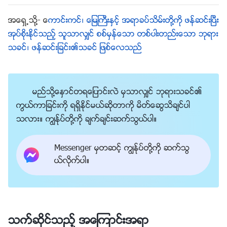
န္းလာၾကသည္။ ဤသက္ရွိအရာ အားလုံးက ကမာၻေျမႀကီး
အေရွ႕သို႔-
ေကာင္းကင္၊ ေျမႀကီးႏွင့္ အရာခပ္သိမ္းတို႔ကို ဖန္ဆင္းၿပီး
ဆီသို႔ လတ္ဆတ္သည့္ ရွင္သန္တက္ႂကြမႈ ေဆာင္ၾကဥ္းလာ
အုပ္စိုးႏိုင္သည့္ သူသာလွ်င္ စစ္မွန္ေသာ တစ္ပါးတည္းေသာ ဘုရား
သည္။ ဤသည္မွာ သတၱဝါအားလုံး ျဖစ္တည္လာၿပီး ရွင္သ
သခင္၊ ဖန္ဆင္းျခင္း၏သခင္ ျဖစ္ေလသည္
န္လာေနခ်ိန္ကဲ့သို႔ပင္ ျဖစ္သည္။ တိရစာၦန္မ်ိဳးစုံသည္ ေႏြ
ဦး၏ ေႏြးေထြးမႈကို ခံစားၿပီး ႏွစ္သစ္တစ္ခုကို စတင္ရန္
၎တို႔၏ တြင္းမ်ားထဲမွ ထြက္လာၾကသည္။ သက္ရွိသတၱဝါ
မည္သို႔ေႏွာင္တရေျပာင္းလဲ မွသာလွ်င္ ဘုရားသခင္၏
အားလုံးသည္ ေႏြရာသီအတြင္းတြင္ ေနပူစာလႈံၾကၿပီး
ကြယ္ကာျခင္းကို ရရွိႏိုင္မယ္ဆိုတာကို မိတ္ေဆြသိခ်င္ပါ
သလား။ ကြၽန္ုပ္တို႔ကို ခ်က္ခ်င္းဆက္သြယ္ပါ။
ရာသီဥတုက သယ္ေဆာင္ လာသည့္ ေႏြးေထြးမႈကို ႏွစ္သ
က္ခံစားၾကသည္။ ၎တို႔ လ်င္ျမန္စြာ ႀကီးထြားၾကသည္။
Messenger မွတဆင့္ ကြၽန္ုပ္တို႔ကို ဆက္သြ
သစ္ပင္မ်ား၊ ျမက္ပင္မ်ားႏွင့္ အပင္အမ်ိဳးအစား အားလုံးသ
ယ္လိုက္ပါ။
ည္ အလြန္ လ်င္ျမန္သည့္ႏႈန္းျဖင့္ ႀကီးထြားေနၾကသည္မွာ ေ
နာက္ဆုံးတြင္ ဖူးပြင့္ကာ အသီးသီးၾကသည္အထိ ျဖစ္သည္။
လူသားတို႔ အပါအဝင္ သက္ရွိသတၱဝါအားလုံးသည္ ေႏြ
ရာသီအတြင္းတြင္ အလြန္အလုပ္မ်ားၾကသည္။ ေဆာင္းဦး
သက္ဆိုင္သည့္ အေၾကာင္းအရာ