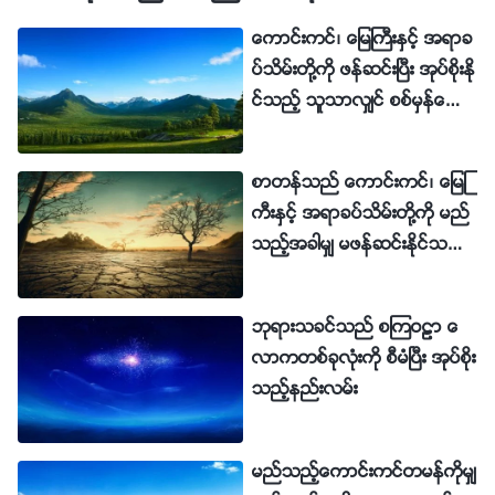
ရာသီတြင္၊ မိုးသည္ ေဆာင္းဦးရာသီ၏ ေအးျမမႈကို သယ္ေ
ေကာင္းကင္၊ ေျမႀကီးႏွင့္ အရာခ
ဆာင္လာၿပီး သက္ရွိသတၱဝါ အမ်ိဳးအစားအားလုံးသည္ ရိတ္
ပ္သိမ္းတို႔ကို ဖန္ဆင္းၿပီး အုပ္စိုးႏို
သိမ္းျခင္း ရာသီ ေရာက္ရွိျခင္းကို စတင္ခံစားၾကရသည္။
င္သည့္ သူသာလွ်င္ စစ္မွန္ေသာ
အရာအားလုံးသည္ အသီးသီးၾကၿပီး၊ ေဆာင္းရာသီအတြက္ ျ
တစ္ပါးတည္းေသာ ဘုရားသခင္၊
ပင္ဆင္ရာတြင္ အစားအစာရွိရန္အလို႔ငွာ လူသားတို႔သည္
ဖန္ဆင္းျခင္း၏သခင္ ျဖစ္ေလသ
စာတန္သည္ ေကာင္းကင္၊ ေျမႀ
ည္
ဤအသီးအႏွံ အမ်ိဳးအစား အမ်ိဳးမ်ိဳးကို စတင္ရိတ္သိမ္း ၾက
ကီးႏွင့္ အရာခပ္သိမ္းတို႔ကို မည္
သည္။ ေဆာင္းရာသီတြင္ အရာအားလုံးသည္ ေအးျမသည့္
သည့္အခါမွ် မဖန္ဆင္းႏိုင္သည့္
ရာသီ စတင္လာသည္ႏွင့္အမွ် ဆိတ္ၿငိမ္မႈႏွင့္ ၿငိမ္သက္မႈ
က်လာေသာ ေကာင္းကင္တမန္
တို႔တြင္ တျဖည္းျဖည္း စတင္ေနသားက် လာၾကၿပီး၊ လူ
တစ္ပါးျဖစ္ၿပီး ဘုရားသခင္၏
ဘုရားသခင္သည္ စၾကဝဠာ ေ
တို႔သည္လည္း ဤရာသီ အေတာအတြင္းတြင္ အနားယူၾကေ
ဩဇာအာဏာကို မည္သည့္အခါ
လာကတစ္ခုလုံးကို စီမံၿပီး အုပ္စိုး
မွ် မေက်ာ္လြန္ႏိုင္ေပ
လသည္။ တစ္ရာသီမွ တစ္ရာသီ၊ ေႏြဦးရာသီမွ ေႏြရာသီ၊ ေ
သည့္နည္းလမ္း
ဆာင္းဦးရာသီ၊ ေဆာင္းရာသီသို႔၊ ကူးေျပာင္းျခင္း- ဤေျပာ
င္းလဲမႈမ်ားသည္ ဘုရားသခင္ တည္ေထာင္ခဲ့သည့္ နိယာမ
မည္သည့္ေကာင္းကင္တမန္ကိုမွ်
မ်ားအတိုင္း အားလုံး ျဖစ္ေပၚၾကျခင္း ျဖစ္သည္။ သူသည္