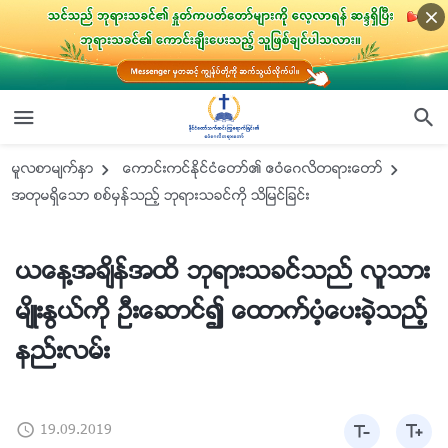
မူလစာမ်က္ႏွာ
ေကာင္းကင္ႏိုင္ငံေတာ္၏ ဧဝံေဂလိတရားေတာ္
အတုမရွိေသာ စစ္မွန္သည့္ ဘုရားသခင္ကို သိျမင္ျခင္း
ယေန႔အခ်ိန္အထိ ဘုရားသခင္သည္ လူသား
မ်ိဳးႏြယ္ကို ဦးေဆာင္၍ ေထာက္ပံ့ေပးခဲ့သည့္
နည္းလမ္း
19.09.2019