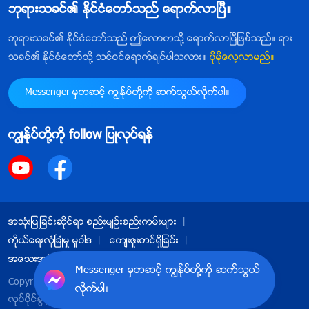
ဘုရားသခင္၏ ႏိုင္ငံေတာ္သည္ ေရာက္လာၿပီ။
ေသေၾကပ်က္စီး မသြားေအာင္ သို႔မဟုတ္ ေပ်ာက္ကြယ္မ
သြားေအာင္ ထိန္းခ်ဳပ္ ထားၿပီး၊ အခ်င္းခ်င္း အားလည္းျဖည့္ၿ
ဘုရားသခင္၏ ႏိုင္ငံေတာ္သည္ ဤေလာကသို႔ ေရာက္လာၿပီျဖစ္သည္။ ရား
သခင္၏ ႏိုင္ငံေတာ္သို႔ သင္ဝင္ေရာက္ခ်င္ပါသလား။
ပိုမိုေလ့လာမည္။
ပီး မွီလည္းမွီခိုေစသည္။ ထိုမွသာ လူသားမ်ိဳးႏြယ္သည္ ဆ
က္လက္ရွင္သန္ႏိုင္မည္။ ထိုမွသာ သူတို႔သည္ ထိုသို႔ေသာ ပ
Messenger မွတဆင့္ ကြၽန္ုပ္တို႔ကို ဆက္သြယ္လိုက္ပါ။
တ္ဝန္းက်င္မ်ိဳးတြင္ ဘုရားသခင္၏ လမ္းျပမႈေအာက္၌ ေန
ထိုင္ႏိုင္မည္။ ဘုရားသခင္သည္ ဤလည္ပတ္မႈစည္းမ်ဥ္း
ကြၽန္ုပ္တို႔ကို follow ျပဳလုပ္ရန္
မ်ား၏ အရွင္သခင္ျဖစ္ၿပီး၊ မည္သူတစ္ဦး တစ္ေယာက္ကမွ်
၎တို႔ကို ၾကားဝင္ေႏွာင့္ယွက္ မရႏိုင္သကဲ့သို႔၊ ေျပာင္း
လဲ၍မရႏိုင္ပါ။ ဘုရားသခင္ ကိုယ္တိုင္သာလွ်င္ ဤစည္းမ်
ဥ္းမ်ားကို သိနားလည္ၿပီး သူကိုယ္တိုင္ကသာ ၎တို႔ကို စီမံ
အသုံးျပဳျခင္းဆိုင္ရာ စည္းမ်ဥ္းစည္းကမ္းမ်ား
ခန္႔ခြဲသည္။ သစ္ပင္မ်ား မည္သည့္အခ်ိန္ အေညႇာက္ေပါက္
ကိုယ္ေရးလုံၿခဳံမႈ မူဝါဒ
ေက်းဇူးတင္ရွိျခင္း
မည္၊ မိုး မည္သည့္အခ်ိန္႐ြာမည္၊ ကမာၻေျမႀကီးက အပင္
အေသးအဖြဲအခ်က္အလက္မ်ားႏွင့္ ပတ္သက္သည့္ မူဝါဒ
Messenger မွတဆင့္ ကြၽန္ုပ္တို႔ကို ဆက္သြယ္
မ်ားကို ေရႏွင့္ အာဟာရ မည္မွ်ေပးမည္၊ မည္သည့္ရာသီတြ
Copyright © 2026
အနႏၲတန္ခိုးရွင္ ဘုရားသခင္ အသင္းေတာ္
လိုက္ပါ။
လုပ္ပိုင္ခြင့္အားလုံး မူပိုင္ျဖစ္သည္။
င္ သစ္႐ြက္မ်ား ေႂကြက်မည္၊ မည္သည့္ရာသီတြင္ သစ္ပင္