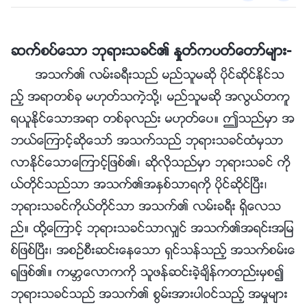
ဆက္စပ္ေသာ ဘုရားသခင္၏ ႏႈတ္ကပတ္ေတာ္မ်ား-
အသက္၏ လမ္းခရီးသည္ မည္သူမဆို ပိုင္ဆိုင္ႏိုင္သ
ည့္ အရာတစ္ခု မဟုတ္သကဲ့သို႔၊ မည္သူမဆို အလြယ္တကူ
ရယူႏိုင္ေသာအရာ တစ္ခုလည္း မဟုတ္ေပ။ ဤသည္မွာ အ
ဘယ္ေၾကာင့္ဆိုေသာ္ အသက္သည္ ဘုရားသခင္ထံမွသာ
လာႏိုင္ေသာေၾကာင့္ျဖစ္၏၊ ဆိုလိုသည္မွာ ဘုရားသခင္ ကို
ယ္တိုင္သည္သာ အသက္၏အႏွစ္သာရကို ပိုင္ဆိုင္ၿပီး၊
ဘုရားသခင္ကိုယ္တိုင္သာ အသက္၏ လမ္းခရီး ရွိေလသ
ည္။ ထို႔ေၾကာင့္ ဘုရားသခင္သာလွ်င္ အသက္၏အရင္းအျမ
စ္ျဖစ္ၿပီး၊ အစဥ္စီးဆင္းေနေသာ ရွင္သန္သည့္ အသက္စမ္းေ
ရျဖစ္၏။ ကမာၻေလာကကို သူဖန္ဆင္းခဲ့ခ်ိန္ကတည္းမွစ၍
ဘုရားသခင္သည္ အသက္၏ စြမ္းအားပါဝင္သည့္ အမႈမ်ား