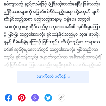
နစ္က်သည့္ နည္းလမ္းျဖင့္ ဖြံ႕ၿဖိဳးတိုးတက္ေနၿပီး ျဖစ္သည္။
ဤနိယာမမ်ားကို ေျပာင္းလဲႏိုင္သည့္အရာ သို႔မဟုတ္ ဖ်က္
ဆီးႏိုင္သည့္အရာ မည္သည့္အရာမွ် မရွိေပ။ သတၱဝါ
အားလုံး ပြားမ်ားႏိုင္သည္မွာ ဘုရားသခင္၏ အုပ္စိုးမႈေၾကာ
င့္ ျဖစ္ၿပီး သတၱဝါအားလုံး ရွင္သန္ႏိုင္သည္မွာ သူ၏ အုပ္စိုး
မႈႏွင့္ စီမံခန္႔ခြဲမႈေၾကာင့္ ျဖစ္သည္။ ဆိုလိုသည္မွာ ဘုရားသ
ခင္၏ အုပ္စိုးမႈေအာက္တြင္ သတၱဝါအားလုံး ျဖစ္တည္လာ
သည္၊ ရွင္သန္သည္၊ ေပ်ာက္ကြယ္ကာ အစီအစဥ္တက်ပုံစံျ
ဖင့္ ျပန္ဝင္စား ၾကေလသည္။ ေႏြဦးရာသီ ေရာက္သည့္အခါ
တြင္၊ ဖြဲဖြဲ႐ြာေနသည့္ မိုးက လတ္ဆတ္သည့္ ရာသီႏွင့္ဆိုင္ေ
ေနာက္ထပ္ ဖတ္ရန္
သာ ခံစားခ်က္ကို ေဆာင္ၾကဥ္းလာၿပီး ကမာၻေျမကို စြတ္စိုေ
စသည္။ ေျမျပင္သည္ စတင္ေပ်ာ့‌ေပ်ာင္းလာကာ ျမက္ပင္
မ်ားက ေျမဆီလႊာကို ျဖတ္သန္းထိုးတက္ကာ အေညႇာင့္စထြ
က္စဥ္တြင္၊ သစ္ပင္မ်ားက တျဖည္းျဖည္း အစိမ္းေရာင္ သ