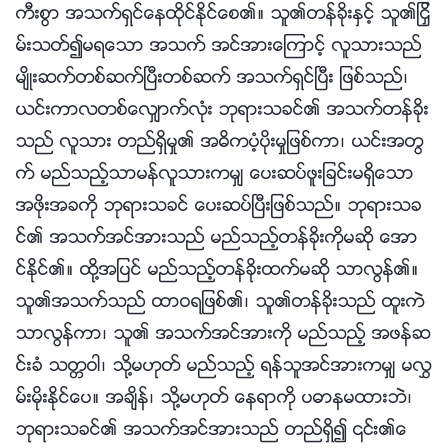
ကီးစြာ အသက္ရွင္ေနထိုင္ႏိုင္ေစ၏။ သူ၏တန္ခိုးႏွင့္ သူ၏ျငႇိ
မ္းသတ္၍မရေသာ အသက္ အင္အားေၾကာင့္ လူသားသည္
မ်ိဳးဆက္တစ္ဆက္ၿပီးတစ္ဆက္ အသက္ရွင္ၿပီး ျဖစ္သည္၊
ယင္းကာလတစ္ေလွ်ာက္လုံး ဘုရားသခင္၏ အသက္တန္ခိုး
သည္ လူသား တည္ရွိမႈ၏ အဓိကပံ့ပိုးမႈျဖစ္ကာ၊ ယင္းအတြ
က္ မည္သည့္သာမန္လူသားကမွ် ေပးဆပ္ဖူးျခင္းမရွိေသာ
အဖိုးအခကို ဘုရားသခင္ ေပးဆပ္ၿပီးျဖစ္သည္။ ဘုရားသခ
င္၏ အသက္အင္အားသည္ မည္သည့္တန္ခိုးကိုမဆို ေအာ
င္ႏိုင္၏။ ထို႔အျပင္ မည္သည့္တန္ခိုးထက္မဆို သာလြန္၏။
သူ၏အသက္သည္ ထာဝရျဖစ္၏၊ သူ၏တန္ခိုးသည္ ထူးကဲ
သာလြန္ကာ၊ သူ၏ အသက္အင္အားကို မည္သည့္ အဖန္ဆ
င္းခံ သတၱဝါ၊ သို႔မဟုတ္ မည္သည့္ ရန္သူအင္အားကမွ် မလႊ
မ္းမိုးႏိုင္ေပ။ အခ်ိန္၊ သို႔မဟုတ္ ေနရာကို ပဓာနမထားဘဲ၊
ဘုရားသခင္၏ အသက္အင္အားသည္ တည္ရွိ၍ ၎၏ေ