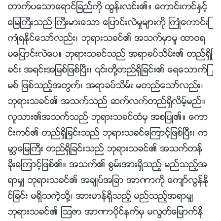
တာက္ပေသာေရာင္ျခည္ကို ထြန္းလင္း၏။ ေကာင္းကင္ႏွင့္
ေျမႀကီးသည္ ႀကီးမားေသာ ေျပာင္းလဲမႈမ်ားကို ႀကဳံေကာင္းႀ
ကဳံရႏိုင္ေသာ္လည္း၊ ဘုရားသခင္၏ အသက္မွာမူ ထာဝရ
မေျပာင္းလဲေပ။ ဘုရားသခင္သည္ အရာခပ္သိမ္း၏ တည္ရွိျ
ခင္း အရင္းအျမစ္ျဖစ္ၿပီး၊ ၎တို႔တည္ရွိျခင္း၏ ေရေသာက္ျ
မစ္ ျဖစ္သည့္အတြက္၊ အရာခပ္သိမ္း မတည္ေသာ္လည္း၊
ဘုရားသခင္၏ အသက္သည္ ဆက္လက္တည္ရွိလိမ့္မည္။
လူသား၏အသက္သည္ ဘုရားသခင္ထံမွ အစျပဳ၏။ ေကာ
င္းကင္၏ တည္ရွိျခင္းသည္ ဘုရားသခင္ေၾကာင့္ျဖစ္ၿပီး၊ က
မာၻေျမႀကီး တည္ရွိျခင္းသည္ ဘုရားသခင္၏ အသက္တန္
ခိုးေၾကာင့္ျဖစ္၏။ အသက္၏ စြမ္းအားရွိသည့္ မည္သည့္အ
ရာမွ် ဘုရားသခင္၏ အခ်ဳပ္အျခာ အာဏာကို ေက်ာ္လြန္ႏို
င္ျခင္း မရွိသကဲ့သို႔၊ အားမာန္ရွိသည့္ မည္သည့္အရာမွ်
ဘုရားသခင္၏ ၾသဇာ အာဏာပိုင္နက္မွ မလြတ္ေျမာက္ႏို