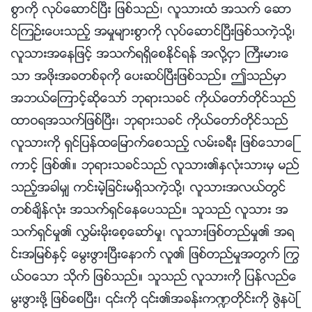
စြာကို လုပ္ေဆာင္ၿပီး ျဖစ္သည္၊ လူသားထံ အသက္ ေဆာ
င္ၾကဥ္းေပးသည့္ အမႈမ်ားစြာကို လုပ္ေဆာင္ၿပီးျဖစ္သကဲ့သို႔၊
လူသားအေနျဖင့္ အသက္ရရွိေစႏိုင္ရန္ အလို႔ငွာ ႀကီးမားေ
သာ အဖိုးအခတစ္ခုကို ေပးဆပ္ၿပီးျဖစ္သည္။ ဤသည္မွာ
အဘယ္ေၾကာင့္ဆိုေသာ္ ဘုရားသခင္ ကိုယ္ေတာ္တိုင္သည္
ထာဝရအသက္ျဖစ္ၿပီး၊ ဘုရားသခင္ ကိုယ္ေတာ္တိုင္သည္
လူသားကို ရွင္ျပန္ထေျမာက္ေစသည့္ လမ္းခရီး ျဖစ္ေသာေၾ
ကာင့္ ျဖစ္၏။ ဘုရားသခင္သည္ လူသား၏ႏွလုံးသားမွ မည္
သည့္အခါမွ် ကင္းမဲ့ျခင္းမရွိသကဲ့သို႔၊ လူသားအလယ္တြင္
တစ္ခ်ိန္လုံး အသက္ရွင္ေနေပသည္။ သူသည္ လူသား အ
သက္ရွင္မႈ၏ လႊမ္းမိုးေစ့ေဆာ္မႈ၊ လူသားျဖစ္တည္မႈ၏ အရ
င္းအျမစ္ႏွင့္ ေမြးဖြားၿပီးေနာက္ လူ၏ ျဖစ္တည္မႈအတြက္ ႂကြ
ယ္ဝေသာ သိုက္ ျဖစ္သည္။ သူသည္ လူသားကို ျပန္လည္ေ
မြးဖြားဖို႔ ျဖစ္ေစၿပီး၊ ၎ကို ၎၏အခန္းက႑တိုင္းကို ဇြဲနပဲႀ