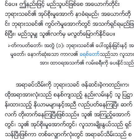
င္ေပ။ ဤနည္းျဖင့္ မည္သူပင္ျဖစ္ေစ အေယာက္တိုင္း
ဘုရားသခင္၏ အုပ္စိုးမႈေအာက္ နာခံရမည္၊ အေယာက္တို
င္း ဘုရားသခင္၏ ကြပ္ကဲမႈေအာက္တြင္ အသက္ရွင္ရမည္ျဖ
စ္ၿပီး၊ မည္သူမွ် သူ၏လက္မွ မလြတ္ေျမာက္ႏိုင္ေပ။
—ႏႈတ္ကပတ္ေတာ္၊ အတြဲ (၁)၊ ဘုရားသခင္၏ ေပၚထြန္းျခင္းႏွင့္ အ
မႈေတာ္၊ ေနာက္ဆုံးေသာ ကာလ၏
ခရစ္ေတာ္
သည္သာ လူသား
အား ထာဝရအသက္၏ လမ္းခရီးကို ေပးႏိုင္သည္
အရာခပ္သိမ္းကို ဘုရားသခင္ ဖန္ဆင္းခဲ့ကတည္းက၊
ထိုအရာအားလုံးသည္ စနစ္က်သည့္ နည္းလမ္းႏွင့္ သူ ျပ႒ာ
န္းထားသည့္ နိယာမမ်ားႏွင့္အညီ လည္ပတ္ေနၾကၿပီး ဆက္
လက္ တိုးတက္ေနၾကၿပီးျဖစ္သည္။ သူ၏ အၾကည့္ေအာက္
တြင္၊ သူ၏ အုပ္စိုးမႈေအာက္တြင္၊ လူသားမ်ိဳးႏြယ္သည္ ရွင္
သန္ၿပီးျဖစ္ကာ တစ္ေလွ်ာက္လုံးတြင္ အရာခပ္သိမ္းသည္ စ