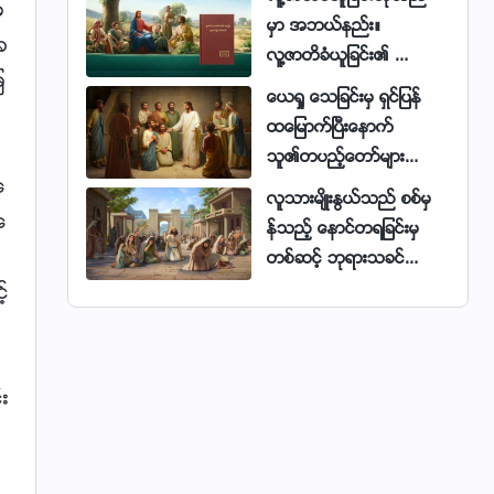
မ
ကိုယ္ေတာ္တိုင္၏ ႏႈတ္က
မွာ အဘယ္နည္း။
ပတ္ေတာ္မ်ားအၾကား ကြဲျ
ခ
လူ႔ဇာတိခံယူျခင္း၏ အႏွစ္
ပားျခားနားမႈမ်ား
ဖ
သာရမွာ အဘယ္နည္း။
ေယရႈ ေသျခင္းမွ ရွင္ျပန္
ထေျမာက္ၿပီးေနာက္
သူ၏တပည့္ေတာ္မ်ား
ေ
ကိုေျပာသည့္ စကားမ်ား
လူသားမ်ိဳးႏြယ္သည္ စစ္မွ
ေ
န္သည့္ ေနာင္တရျခင္းမွ
တစ္ဆင့္ ဘုရားသခင္၏
သနားက႐ုဏာႏွင့္ သည္း
့
ခံမႈကို ရယူႏိုင္သည္ (အပို
င္း ၃)
း