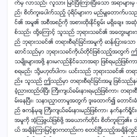
က္မွ လာသည္၊ လူသား ျမင္ၿပီးၾကားၿပီးေသာ အရာမ်ားမွ ေ
ည္၊ စိတ္ကူးေပါက္သည့္ ပုံရိပ္မ်ားက မည္မွ်ေတာက္ပသည္ျ
င္၏ အမႈ၏ အစီအစဥ္ကို အစားထိုးႏိုင္စြမ္း မရွိေခ်။ အဆ
စ္သည္၊ ထို႔ေၾကာင့္ သူသည္ ဘုရားသခင္၏ အေတြးမ်ာ
ည္ ဘုရားသခင္၏ တရားစီရင္ျခင္းအမႈကို ဆန္းျပားေသ
ဆာင္သည္မွာ ဘုရားသခင္ကိုယ္တိုင္ျဖစ္သည့္အတြက္ ဤ
သမ်ိဳးမ်ားအဖို႔ နားမလည္ႏိုင္ေသာအရာ ျဖစ္ရမည္ျဖစ္ကာ၊
စရမည္၊ သို႔မဟုတ္ပါက၊ ယင္းသည္ ဘုရားသခင္၏ တရားစီ
ည္။ သူသည္ ဤသည္မွာ တရားစီရင္ျခင္းအမႈ ျဖစ္သည္ႏွင့
ခံ့ညားထည္ဝါၿပီး ႀကီးက်ယ္ခမ္းနားရမည္ျဖစ္ကာ၊ တရားစီရ
မ္းေနၿပီး၊ သနားညႇာတာမႈအတြက္ ဒူးေထာက္၍ ေတာင္းခ
ည္ ဧကန္မုခ် ႀကီးက်ယ္ခမ္းနားမည္ျဖစ္ကာ၊ နက္နက္ရႈိင္း
အမႈကို အံ့ၾသဖြယ္ျဖစ္ဖို႔ အေယာက္တိုင္း စိတ္ကူးၾက၏
ယ္ အခ်ိန္ၾကာျမင့္စြာကတည္းက စတင္ၿပီးသည့္အခ်ိန္တြင္၊