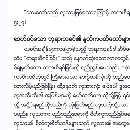
“သားေတာ္သည္ လူသားျဖစ္ေသာေၾကာင့္ တရားစီရင္
၅:၂၇)
ဆက္စပ္ေသာ ဘုရားသခင္၏ ႏႈတ္ကပတ္ေတာ္မ်ား
ယခင္အခ်ိန္မ်ားကေျပာခဲ့သည့္ ဘုရားသခင္၏အိမ္ေ
ထဲမွ “တရားစီရင္ျခင္း” သည္ ေနာက္ဆုံးေသာကာလတြင
င္ခ်မွတ္ေသာ တရားစီရင္ျခင္းကို ရည္ၫႊန္းေပသည္။ ေ
ကာင္းကင္ဘုံတြင္ ႀကီးမားေသာ စားပြဲတစ္လုံးကို တည္ေပလိ
ထားလိမ့္မည္ျဖစ္ၿပီး၊ ထို႔ေနာက္ လူအားလုံး ေျမေပၚ ဒူ
လူအသီးသီး၏ အျပစ္မ်ားကို ေဖာ္ထုတ္ကာ ထိုသို႔ျဖင့္ ၎တ
သို႔ အပို႔ခံရမည္ဆိုသည္ကို ဆုံးျဖတ္မည္ ဟူသကဲ့သို႔ေသ
ပမည္။ လူသားက မည္သည့္အရာကို စိတ္ကူးသည္ျဖစ္ေစ၊ 
လူသား၏ စိတ္ကူးစိတ္သန္းမ်ားသည္ လူသား၏ အေတြးမ်ာ