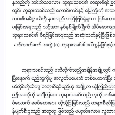
နသည္ကို သင္သိသေလာ။ ဘုရားသခင္၏ တရားစီရင္ျခင္း
တြင္၊ ဘုရားသခင္သည္ ေကာင္းကင္ႏွင့္ ေျမႀကီးကို အသစ္တဖ
ဘဝ၏အဓိပၸာယ္ကို နားလည္လာၿပီးျဖစ္႐ုံမွ်သာ ျဖစ္ေကာ
ပးျခင္းအမႈသည္ သင့္အား ႏွစ္ႏွစ္ၿခိဳက္ၿခိဳက္ အိပ္ေမာက
ဘုရားသခင္၏ စီရင္ျခင္းအမႈသည္ အဆုံးသတ္ႏွင့္ၿပီးျဖ
—ႏႈတ္ကပတ္ေတာ္၊ အတြဲ (၁)၊ ဘုရားသခင္၏ ေပၚထြန္းျခင္းႏွင္
ဘုရားသခင္သည္ မသိလိုက္သည့္အခ်ိန္အခ်ိဳ႕တြင္ ကမ
ၿပီးေနာက္ မည္သူ႔ကိုမွ် အလြတ္မေပးဘဲ တစ္ေယာက္ၿပီး တ
ယ္တိုင္ကိုယ္က် တရားစီရင္မည္ဟု အခ်ိဳ႕က ယုံၾကည္ၾက
ဤအဆင့္ကို မသိၾကေပ။ ဘုရားသခင္သည္ လူကို တစ္ေယာ
စ္ေယာက္ မစစ္ေဆးေပ။ ထိုသို႔ျပဳျခင္းသည္ တရားစီရင္ျ
န္ပ်က္စီးမႈသည္ အတူတူ ျဖစ္သည္ မဟုတ္ေလာ။ လူသားမ