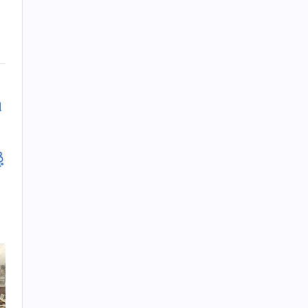
မ
၊
ရ
္
မ
႔
သ
္
အ