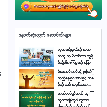
ေနာက္ဆုံးထြက္ ေဆာင္းပါးမ်ား
လူသားမ်ိဳးႏြယ္ကို အဘ
ယ္သူ ကယ္တင္ကာ ကြၽန္ု
ပ္တို႔၏ကံၾကမၼာကို ေျပာင္း
လဲပစ္ႏိုင္ သနည္း
မိုးေကာင္းကင္သို႔ စူးစိုက္ၾ
္
ကည့္ေနျခင္းအားျဖင့္ သခ
င့္ကို သင္ အမွန္တကယ္ ႀ
ကိဳဆိုႏိုင္ပါသလား
ကယ္တင္ရွင္သည္ သူ ႂ
ကြလာခ်ိန္တြင္ လူသား
မ်ိဳးႏြယ္ကို မည္သို႔ကယ္